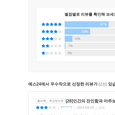
작가 특유의 인간 본성을 화두로 삼는 문제의식
들여다보며 죽음을 눈앞에 둔 인간의 공포과 광기
공식을 답습하는 대신에 우리가 무의식 속에 밀어두
별점별로 리뷰를 확인해 보세
소중한가. 당신은 다른 생명의 희생으로 얻은 삶을 
57%
33%
문학평론가 정여울은 작가 정유정이 전작들보다 "
10%
탐구라는 더욱 본질적인 테마로 육박해 들어가고 
1%
지금 바로 여기, 우리의 현실을 향한 뜨거운 알레
0%
은유하기에 더욱 강렬하게 다가오는 것이다. 더불어 
예스24에서 우수작으로 선정한 리뷰가
(2건)
있습
[28]인간의 잔인함과 마주
종이책
주간우수작
f*******7
2014-03-10
신고
|
|
|