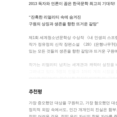
2013 독자와 언론이 꼽은 한국문학 최고의 기대작!
“잔혹한 리얼리티 속에 숨겨진
구원의 상징과 생존을 향한 뜨거운 갈망”
제1회 세계청소년문학상 수상작 《내 인생의 스프링
작가 정유정의 신작 장편소설 《28》(은행나무刊)이
있는 모든 것들의 생존을 향한 갈망과 뜨거운 구원에
작가는 리얼리티 넘치는 세계관과 캐릭터 설정을 
그려내고 있다. 5명의 인물과 1마리 개의 시점을
속으로 치닫는다. 접속사를 철저히 배제한 채, 극
보여주며, 절망과 분노 속에서도 끝까지 희망을 포
추천평
관한 이야기다.
가장 증오했던 대상을 구원하고, 가장 혐오했던 대상을
"독자를 내가 만든 세계에 데려다 놓고 싶다"
정치적 외압 속에서도, 인간 개개인의 진실은 함부
정말 어려운 것은, 정말 우리 자신의 참된 자아를 