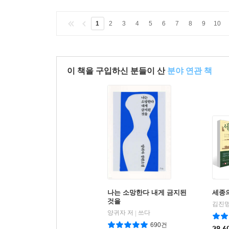
1
2
3
4
5
6
7
8
9
10
이 책을 구입하신 분들이 산
분야 연관 책
나는 소망한다 내게 금지된
세종의
것을
김진명
양귀자 저
쓰다
|
690건
39,6