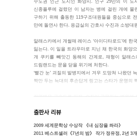
수도권 인근 도시인 화양시. 인구 29만의 이 
신종플루에 걸렸던 이 남자는 병에 걸린 개에 물
구하기 위해 출동한 119구조대원들을 중심으로 
만에 돌연사 한다. 응급실의 간호사 수진과 소방대
알래스카에서 개썰매 레이스 ‘아이디타로드’에 한국
잃는다. 이 일을 트라우마로 지닌 채 한국의 화양
개 쿠키를 빼앗긴 동해의 간계로, 재형이 알래
드림랜드는 문을 닫을 위기에 처한다.
‘빨간 눈’ 괴질의 발병지에서 겨우 도망쳐 나왔던 
짝만 두는 늑대의 후손답게 링고는 스타가 운명의 
전염병은 급속도로 퍼져, 수진이 근무하는 병원에
자신도 빨간 눈 괴질의 보균자인지도 모른다는 생각
출판사 리뷰
발발한 전염병이 서울을 포함한 다른 곳으로 퍼
도시를 봉쇄한다. 결국 화양은 점차 이성을 잃은 
2009 세계문학상 수상작 《내 심장을 쏴라》
2011 베스트셀러《7년의 밤》 작가 정유정, 2년 