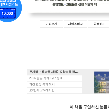
미리보기
사이즈비교
공유하기
뮤지컬 〈휴남동 서점〉X 황보름 작가 북토크
2026 젊은 작가 1위 : 청예
기간 한정 특가 도서
오직, 예스24에서만
이 책을 구입하신 분