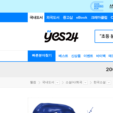
국내도서
외국도서
중고샵
eBook
크레마클럽
C
빠른분야찾기
베스트
신상품
이벤트
바이백
매
20
웰컴
국내도서
소설/시/희곡
한국소설