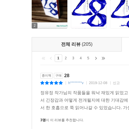
2
전체 리뷰
(205)
1
2
3
4
5
28
종이책
구매
h********v
2019-12-08
신고
|
|
|
정유정 작가님의 작품들을 워낙 재밌게 읽었고 
서 긴장감과 어떻게 전개될지에 대한 기대감에 
서 한 호흡으로 쭉 읽어나갈 수 있었습니다. 가
3명
이 이 리뷰를 추천합니다.