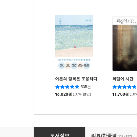
어른의 행복은 조용하다
희랍어 시간
535건
16,020
원
(10% 할인)
11,700
원
(10
28
도서정보
리뷰/한줄평
(205/132)