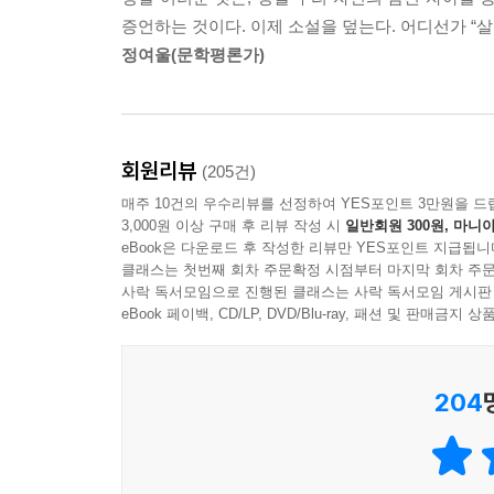
전작 《7년의 밤》을 통해서 '기존의 한국문단에는
증언하는 것이다. 이제 소설을 덮는다. 어디선가 “
2년 3개월 만에 다시 독자를 찾아왔다. 전작
정여울(문학평론가)
살아남으려는 주인공들을 묘사하는 작가의 필치는 
119구조대 등 전문가 취재로 리얼리티에 정교함을
다른 또 한 편의 휴먼 드라마를 완성해냈다. 이 소
싶다"는 작가의 야심찬 의지가 만들어낸 결과물인
회원리뷰
(205건)
이야기를 끌어와, ‘화양’에 더없이 아름다우나 인간
매주 10건의 우수리뷰를 선정하여 YES포인트 3만원을 드
3,000원 이상 구매 후 리뷰 작성 시
일반회원 300원, 마니아
전작들에서 보여줬던, 독자의 많은 사랑을 받았
eBook은 다운로드 후 작성한 리뷰만 YES포인트 지급됩니
블랙유머와 이야기를 탄탄히 쌓아올려 독자를 끌어
클래스는 첫번째 회차 주문확정 시점부터 마지막 회차 주문
사락 독서모임으로 진행된 클래스는 사락 독서모임 게시판
인물들을 파탄의 구렁으로 몰아넣어 서사를 가열차
eBook 페이백, CD/LP, DVD/Blu-ray, 패션 및 판매금
수도 없었던 재난을 마주한 인간 군상을 다각도로 
겹치는 일 없이 5명의 인물과 1마리의 개의 시점을
서사, 숨 쉴 틈 없이 달려가는 문장으로 무장한 이야
204
생명의 도덕적 근거, 구원과 희망에 대한 근원적 질