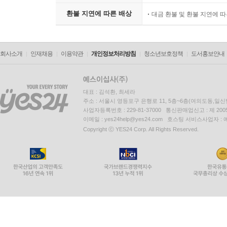
환불 지연에 따른 배상
대금 환불 및 환불 지연에 
회사소개
인재채용
이용약관
개인정보처리방침
청소년보호정책
도서홍보안내
대표 : 김석환, 최세라
주소 : 서울시 영등포구 은행로 11, 5층~6층(여의도동,일신
사업자등록번호 : 229-81-37000 통신판매업신고 : 제 200
이메일 : yes24help@yes24.com 호스팅 서비스사업자 :
Copyright ⓒ YES24 Corp. All Rights Reserved.