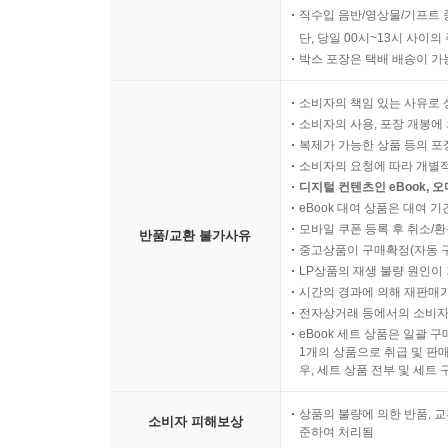
직수입 음반/영상물/기프트 
단, 당일 00시~13시 사이
박스 포장은 택배 배송이 가
소비자의 책임 있는 사유로 
소비자의 사용, 포장 개봉에 
복제가 가능한 상품 등의 포장을 
소비자의 요청에 따라 개별
디지털 컨텐츠인 eBook, 
eBook 대여 상품은 대여 기
모바일 쿠폰 등록 후 취소/환
반품/교환 불가사유
중고상품이 구매확정(자동 
LP상품의 재생 불량 원인이 기
시간의 경과에 의해 재판매가
전자상거래 등에서의 소비자
eBook 세트 상품은 일괄 
1개의 상품으로 취급 및 판매
우, 세트 상품 전부 및 세트
상품의 불량에 의한 반품, 교
소비자 피해보상
준하여 처리됨