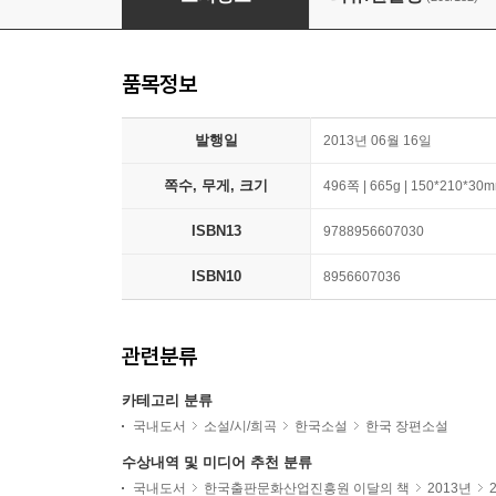
품목정보
발행일
2013년 06월 16일
쪽수, 무게, 크기
496쪽 | 665g | 150*210*30
ISBN13
9788956607030
ISBN10
8956607036
관련분류
카테고리 분류
국내도서
소설/시/희곡
한국소설
한국 장편소설
수상내역 및 미디어 추천 분류
국내도서
한국출판문화산업진흥원 이달의 책
2013년