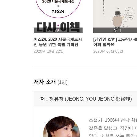
읽다
읽다
예스24, 2020 서울국제도서
[장강명 칼럼] 고유명사
전 응원 위한 특별 기획전
어찌 할까요
진행
2020년 10월 22일
2020년 08월 03일
저자 소개
(1명)
저 :
정유정
(JEONG, YOU JEONG,鄭裕靜)
소설가. 1966년 전남
갈증을 달랬고, 직장에 
였다. 소설을 쓰는 동안