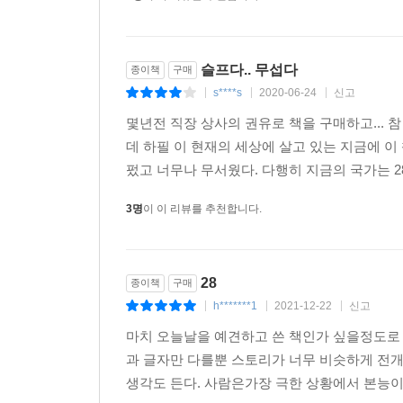
슬프다.. 무섭다
종이책
구매
s****s
2020-06-24
신고
|
|
|
몇년전 직장 상사의 권유로 책을 구매하고... 참
데 하필 이 현재의 세상에 살고 있는 지금에 이
펐고 너무나 무서웠다. 다행히 지금의 국가는 2
3명
이 이 리뷰를 추천합니다.
28
종이책
구매
h*******1
2021-12-22
신고
|
|
|
마치 오늘날을 예견하고 쓴 책인가 싶을정도로
과 글자만 다를뿐 스토리가 너무 비슷하게 전
생각도 든다. 사람은가장 극한 상황에서 본능이 