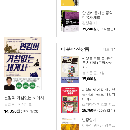
한 번에 끝내는 중학
한국사 세트
김상훈 저
39,240
원
(10% 할인)
이 분야 신상품
더보기
세상을 보는 눈, 뉴스
툰 3 전쟁 (큰글자도
서)
뉴스툰 글,그림
35,000
원
세상에서 가장 재미있
는 레오나르도 다빈치
썬킴의 거침없는 세계사
이야기
스커피
썬킴 저
지식의숲
|
스기마타 미호코 저/서수지 역
15,750
원
(10% 할인)
14,850
원
(10% 할인)
난중일기
이순신 원저/김경수 편저