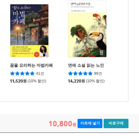
꿈을 요리하는 마법카페
연애 소설 읽는 노인
41건
99건
11,520
원
(10% 할인)
14,220
원
(10% 할인)
10,800
카트에 넣기
바로구매
원