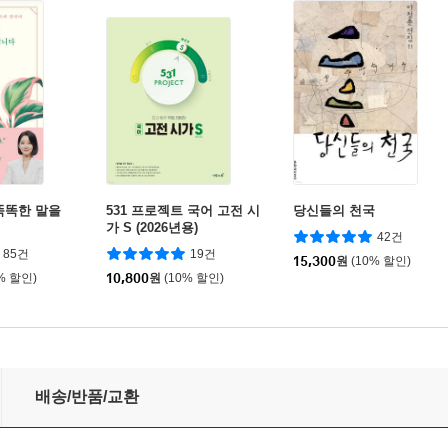
똑똑한 말을
531 프로젝트 국어 고전 시
당신들의 천국
가 S (2026년용)
42건
85건
19건
15,300
원
(10% 할인)
% 할인)
10,800
원
(10% 할인)
배송/반품/교환