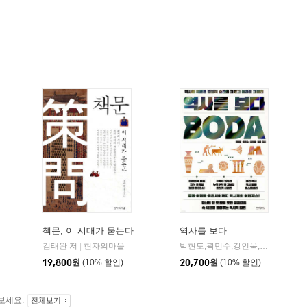
책문, 이 시대가 묻는다
역사를 보다
김태완 저
현자의마을
박현도,곽민수,강인욱,허준 저
믹
|
|
19,800
원
(10% 할인)
20,700
원
(10% 할인)
보세요.
전체보기