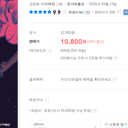
고진숙
저/
이해정
그림
한겨레출판
2020년 03월 23일
9.9
회원리뷰(
9
건)
판매지수 258
베
정가
12,000원
10,800
원
판매가
(10% 할인)
YES포인트
600원 (5% 적립)
5만원이상 구매 시 2천원 추가적립
결제혜택
카드/간편결제 혜택을 확인하세요
배송안내
배송비 : 유료 (도서 15,000원 이상 무료)
eBook
이 상품을 팔기