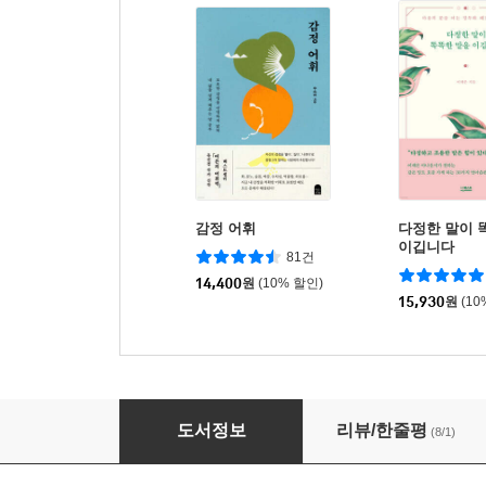
감정 어휘
다정한 말이 
이깁니다
81건
14,400
원
(10% 할인)
15,930
원
(10
청소년을 위한 제주 4·3
도서정보
리뷰/한줄평
(8/1)