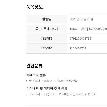
품목정보
발행일
2020년 03월 23일
쪽수, 무게, 크기
196쪽 | 334g | 152*200*20
ISBN13
9791160403732
ISBN10
1160403732
관련분류
카테고리 분류
국내도서
청소년
청소년 역사/인물
수상내역 및 미디어 추천 분류
국내도서
세종도서
2020년 교양도서
사회과학