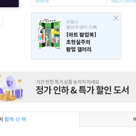
8,400원
매입가 1,500
프랑스
퐁피두센터 기획
[아트 팝업북]
초현실주의
팝업 갤러리
들이
함께 산 책