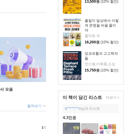
13,500
원
(10% 할인)
물질이 일상에서 이렇
게 문명을 바꿀 줄이
야
홍익희 저
16,200
원
(10% 할인)
앙코르톰의 고고학자
들
안신원,이화종,소상영,이정철,류대협,신다연,구민석,하재웅,서예원,오영주 저
15,750
원
(10% 할인)
도서 모음
이 책이 담긴
리스트
더보기
펼쳐보기
d********o
님의 리스트
4.3인권
1
/5