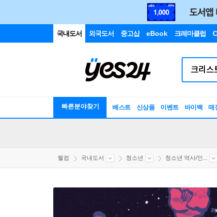
국내도서
외국도서
중고샵
eBook
크레마클럽
C
빠른분야찾기
베스트
신상품
이벤트
바이백
매
웰컴
국내도서
청소년
청소년 역사/인...