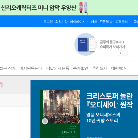
로그인
회원가입
마이페이지
카트
주문/배송
고객센터
Gl
젊은 작가
예사단독판매
이달의사은품
특가할인
추천도서
대량/법인
기