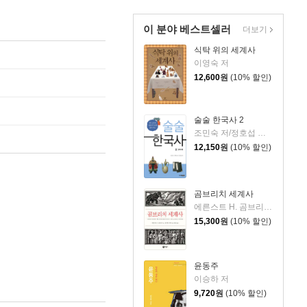
이 분야 베스트셀러
더보기
식탁 위의 세계사
이영숙 저
12,600
원
(10% 할인)
술술 한국사 2
조민숙 저/정호섭 감수/백대승 그림
12,150
원
(10% 할인)
곰브리치 세계사
에른스트 H. 곰브리치 저/클리퍼드 하퍼 그림/박민수 역
15,300
원
(10% 할인)
윤동주
이승하 저
9,720
원
(10% 할인)