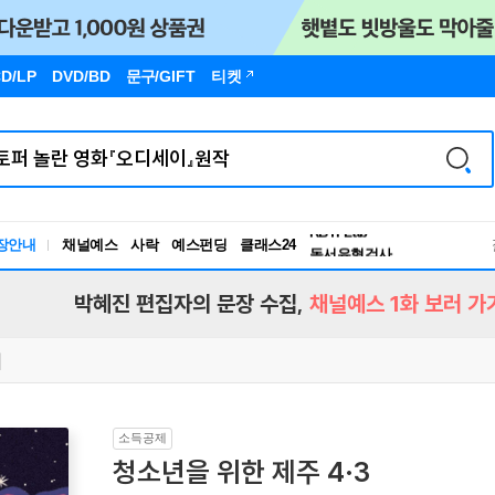
D/LP
DVD/BD
문구
/GIFT
티켓
장안내
채널예스
사락
예스펀딩
클래스24
독서유형검사
RBTI Lab
독서유형검사
박혜진 편집자의 문장 수집,
채널예스 1화 보러 가
소득공제
청소년을 위한 제주 4·3