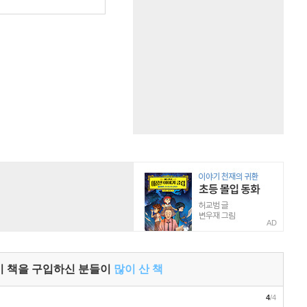
원
AD
이 책을 구입하신 분들이
많이 산 책
4
/4