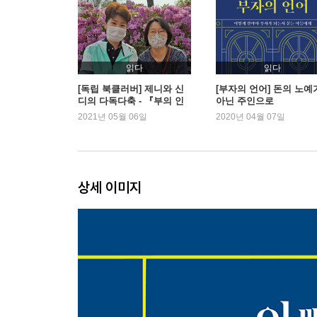
읽다
읽다
[독립 북클러버] 제니와 신
[부자의 언어] 돈의 노예
디의 다독다축 - 『부의 인
아닌 주인으로
문학』 외
2021년 05월 06일
2020년 04월 07일
상세 이미지