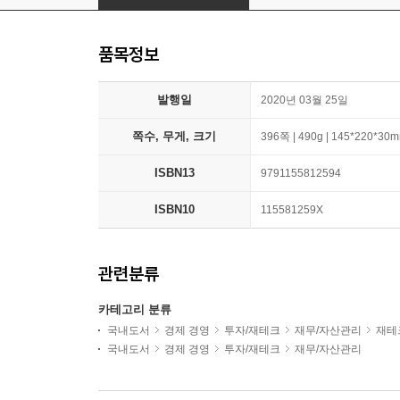
품목정보
발행일
2020년 03월 25일
쪽수, 무게, 크기
396쪽 | 490g | 145*220*30
ISBN13
9791155812594
ISBN10
115581259X
관련분류
카테고리 분류
국내도서
경제 경영
투자/재테크
재무/자산관리
재테
국내도서
경제 경영
투자/재테크
재무/자산관리