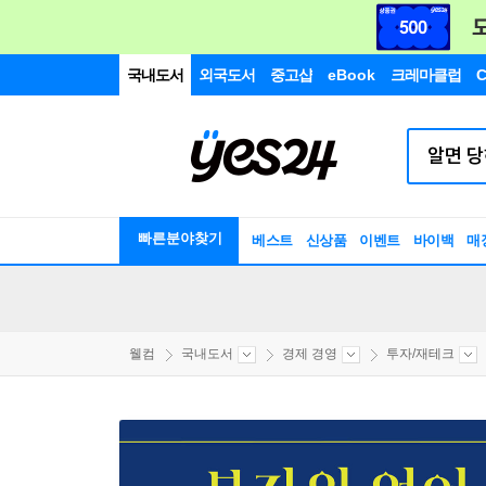
국내도서
외국도서
중고샵
eBook
크레마클럽
C
빠른분야찾기
베스트
신상품
이벤트
바이백
매
웰컴
국내도서
경제 경영
투자/재테크