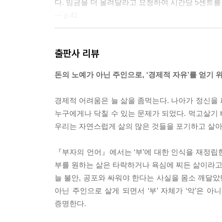
다. 임금을 더 올려달라고 요청하여 시간당 5센트를
--- p.41
저항을 어떻게 이겨낼까? 모든 도전에는 두려움이 내
출판사 리뷰
속해나가곤 한다. 그것이 일의 관성의 법칙이다.
--- p.116
돈의 노예가 아닌 주인으로, ‘경제적 자유’를 얻기 
“조각가는 바위로 뭘 만들었나요” 한 아이가 물었다
경제적 어려움은 늘 삶을 좀먹는다. 나아가 정신을
야. 거기에는 시간과 비전, 노동이 필요하고, 온갖
누구에게나 닥칠 수 있는 문제가 되었다. 먹고살기
매달려야만 한단다.”
우리는 자연스럽게 삶의 많은 것들을 포기하고 살아
--- p.128
『부자의 언어』에서는 ‘부’에 대한 인식을 재정립한다
‘가장’ 원하는 것과 ‘지금’ 원하는 것을 기꺼이 맞
부를 원하는 삶은 타락하거나 욕심에 찌든 삶이라고 
선택하고, 좋은 계획을 세우고, 계획을 따르기 위해
늘 불안, 공포와 싸워야 한다는 사실을 몸소 깨달았
바란다면, 그 방법을 찾게 된다. 그렇지 않다면, 핑
아닌 주인으로 살게 되면서 ‘부’ 자체가 ‘악’은 
에 간직하라.
증명한다.
--- p.199