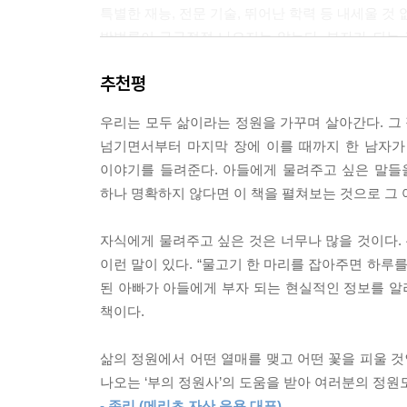
특별한 재능, 전문 기술, 뛰어난 학력 등 내세울 
아이들에게는 현재 진행형인 지침이 필요하다. 많은 
방법론이 구구절절 나오지는 않는다. 부자가 되는 
적인 행위들과 생각이다. 과거의 사슬을 끊어내지 못
향한 긴 여정에서 깨달은 소중한 가치들이 친절
--- p.251
추천평
원칙이라기보다 ‘삶의 원칙’에 가깝다.
매일 1달러를 저축하는 것은 보기에는 하찮아도 삶에
우리는 모두 삶이라는 정원을 가꾸며 살아간다. 그 
물고기를 잡아주는 것이 아닌 ‘물고기 잡는 법’을 
병 안에 넣었다. 그리고 이따금 그 콜라병에 든 돈을
넘기면서부터 마지막 장에 이를 때까지 한 남자가
걸음이 내게 희망을 주었다는 것이다. “할 수 있는 
이야기를 들려준다. 아들에게 물려주고 싶은 말들을 
부를 추구하는 삶을 산 끝에 경제적 자유를 얻게 된
버크는 말했다.
하나 명확하지 않다면 이 책을 펼쳐보는 것으로 그 
난관 중에서도 특히 경제적 난관이 가장 견디기 
--- p.303
때문이다.
자식에게 물려주고 싶은 것은 너무나 많을 것이다.
“부란 삶의 방식일지도 몰라. 올바른 일을 하는 것에
이런 말이 있다. “물고기 한 마리를 잡아주면 하루를
하지만 세대가 다른 자녀에게 부모의 말은 자칫 
관은 우리를 나아가게 하고, 결국 우리를 지배하지.”
된 아빠가 아들에게 부자 되는 현실적인 정보를 알려
등장하는 소설 형식을 선택한다. 대규모 포도 농장을
--- p.329
책이다.
일깨우는 인물이다. 저자는 그를 통해 부를 일구는
보살핌에 어김없이 답하듯, 자신의 삶에서 중요한 가
지미는 그 지를 두 번 읽었고, 책을 펼치고 있으니
삶의 정원에서 어떤 열매를 맺고 어떤 꽃을 피울 것
자리에 세워진 두 개의 비석으로 터덜터덜 다가가 한
나오는 ‘부의 정원사’의 도움을 받아 여러분의 정원
이 책은 단순히 부자 아빠가 아들에게 부자 되기 위
- 존리 (메리츠 자산 운용 대표)