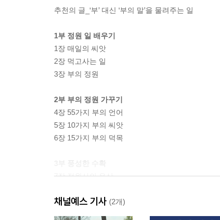
추천의 글_‘부’ 대신 ‘부의 말’을 물려주는 일
1부 정원 일 배우기
1장 매일의 씨앗
2장 먹고사는 일
3장 부의 정원
2부 부의 정원 가꾸기
4장 55가지 부의 언어
5장 10가지 부의 씨앗
6장 15가지 부의 덕목
3부 풍성한 수확
7장 정원사의 유산
채널예스 기사
나가며_마지막 당부
(2개)