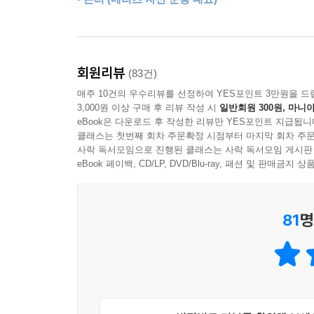
살 수 있지만, 물고기 잡는 방법을 가르쳐주면 평생
--- 「마지막 문장」 중에서
얻은 부야말로 쉽게 사라지지 않는 법이다. 단단한 
81가지 인생 수업 속에 담긴 ‘부의 언어’
회원리뷰
(83건)
매주 10건의 우수리뷰를 선정하여 YES포인트 3만원을 드
『탈무드』가 교육 철학을 일깨운다면 『부자의 언
3,000원 이상 구매 후 리뷰 작성 시
일반회원 300원, 마니아
끊임없이 글로 쓰고 마음에 새기고 또 말로 전한다.
eBook은 다운로드 후 작성한 리뷰만 YES포인트 지급됩니
클래스는 첫번째 회차 주문확정 시점부터 마지막 회차 주문
사락 독서모임으로 진행된 클래스는 사락 독서모임 게시판
각 장은 모두 81가지 인생 수업으로 이루어져 있
eBook 페이백, CD/LP, DVD/Blu-ray, 패션 및 판매금
셰익스피어, 투자의 귀재 워런 버핏 등 과거부터
동기부여가 되는 그들의 말은 작가가 말하려는 부에
81
명
부 자체보다는 부의 철학을, 부의 정신을, 부의 
가지고 언어를 통해 변치 않는 가치를 전한다. 다음 