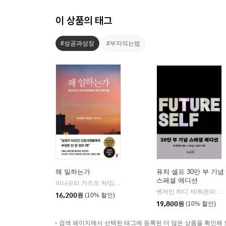
이 상품의 태그
#성공과성장
#부자되는법
왜 일하는가
퓨처 셀프 30만 부 기념
스페셜 에디션
이나모리 가즈오 저/김윤경 역
다산북스
|
벤저민 하디 저/최은아 역
|
16,200
원
(10% 할인)
19,800
원
(10% 할인)
검색 페이지에서 선택된 태그에 등록된 더 많은 상품을 확인해 