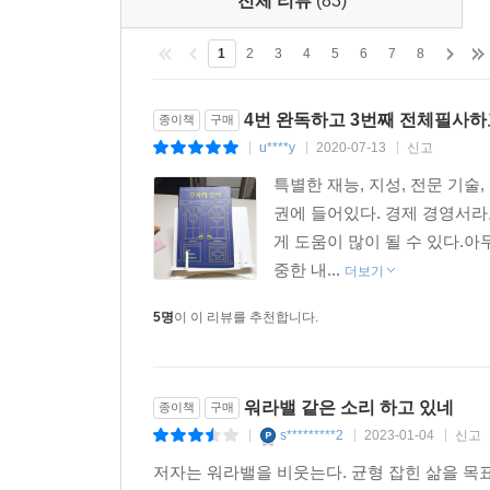
전체 리뷰
(83)
1
2
3
4
5
6
7
8
4번 완독하고 3번째 전체필사하
종이책
구매
u****y
2020-07-13
신고
|
|
|
특별한 재능, 지성, 전문 기술
권에 들어있다. 경제 경영서라
게 도움이 많이 될 수 있다.아
중한 내...
더보기
5명
이 이 리뷰를 추천합니다.
워라밸 같은 소리 하고 있네
종이책
구매
s*********2
2023-01-04
신고
|
|
|
저자는 워라밸을 비웃는다. 균형 잡힌 삶을 목