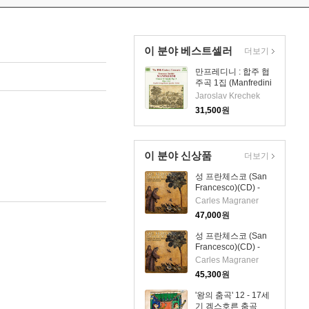
이 분야 베스트셀러
더보기
만프레디니 : 합주 협
주곡 1집 (Manfredini
: Concerti Grossi,
Jaroslav Krechek
Vol.1)(CD) - Jaroslav
31,500
원
Krechek
이 분야 신상품
더보기
성 프란체스코 (San
Francesco)(CD) -
Carles Magraner
Carles Magraner
47,000
원
성 프란체스코 (San
Francesco)(CD) -
Carles Magraner
Carles Magraner
45,300
원
'왕의 춤곡' 12 - 17세
기 겜스호른 춤곡