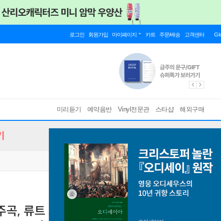
로그인
회원가입
마이페이지
카트
주문/배송
고객센터
Gl
미리듣기
예약음반
Vinyl전문관
스타샵
해외구매
기
협주곡, 류트 모음곡 (로라우에서 발견된 바흐