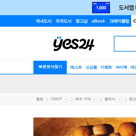
국내도서
외국도서
중고샵
eBook
크레마클럽
C
빠른분야찾기
베스트
신상품
이벤트
바이백
매
웰컴
CD/LP
해외 구매
클래식
종교