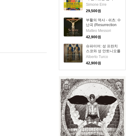
('Danse Real' Dance
Simone Erre
Music On Gemshorn
29,500
원
From the 12 - 17th
Centuries)(CD) -
부활의 역사 - 쉬츠: 수
Simone Erre
난곡 (Resurrection
History - Schutz:
Matteo Messori
Passions) (4CD) -
42,900
원
Matteo Messori
슈파이어: 성 프란치
스코와 성 안토니오를
위한 운문 기도 (Von
Alberto Turco
Speyer: St. Francis of
42,900
원
Assisi & St. Anthony
of Padua, Rhymed
Offices) (4CD) -
Alberto Turco