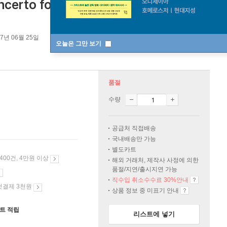
rto for two lutes and Suites)
07년 06월 25일
오늘은 그만 보기
품절
수량
공급처 직접배송
국내배송만 가능
별도카트
 400건, 4만원 이상
해외 거래처, 제작사 사정에 의한
품절/지연/출시지연 가능
직수입 취소수수료 30%안내
첫결제 3천원
상품 정보 중 미표기 안내
인트 적립
리스트에 넣기