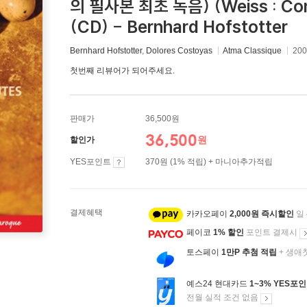
의 필사본 최초 녹음) (Weiss : Conce
(CD) - Bernhard Hofstotter
Bernhard Hofstotter
,
Dolores Costoyas
Atma Classique
20
첫번째 리뷰어가 되어주세요.
판매가
36,500원
36,500
원
할인가
YES포인트
370원 (1% 적립) + 마니아추가적립
결제혜택
카카오페이
2,000원 즉시할인
일
페이코
1% 할인
포인트 결제시
토스페이
1만P 추첨 적립
+ 생애
예스24 현대카드
1~3% YES포
전월 실적 조건 없음