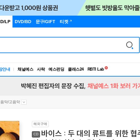
D/LP
DVD/BD
문구
/GIFT
티켓
독서유형검사
RBTI Lab
장안내
채널예스
사락
예스펀딩
클래스24
독서유형검사
박혜진 편집자의 문장 수집,
채널예스 1화 보러 가
음악/고음악
해외구매
바이스 : 두 대의 류트를 위한 
CD