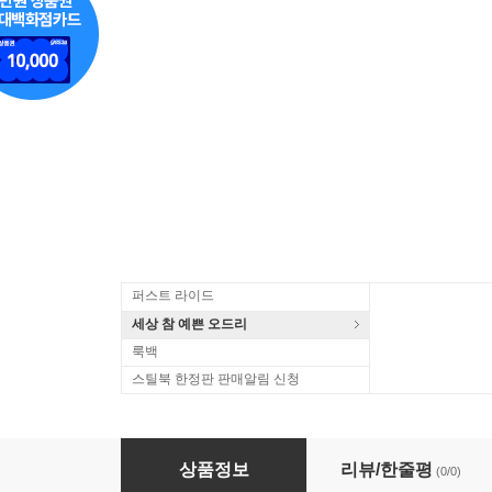
퍼스트 라이드
세상 참 예쁜 오드리
룩백
스틸북 한정판 판매알림 신청
바이스 : 두 대의 류트를 위한 협주곡, 류트 모음곡 (로라우에
상품정보
리뷰/한줄평
(0/0)