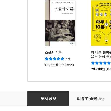
소설의 이론
더 나은 결정
10분 논리 연
7건
15,300
원
(10% 할인)
20,700
원
(1
수리물리학
도서정보
리뷰/한줄평
(0/0)