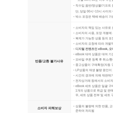
직수입 음반/영상물/기프트 
단, 당일 00시~13시 사이
박스 포장은 택배 배송이 가
소비자의 책임 있는 사유로 
소비자의 사용, 포장 개봉에 
복제가 가능한 상품 등의 포장을 
소비자의 요청에 따라 개별
디지털 컨텐츠인 eBook, 
eBook 대여 상품은 대여 기
모바일 쿠폰 등록 후 취소/환
반품/교환 불가사유
중고상품이 구매확정(자동 
LP상품의 재생 불량 원인이 기
시간의 경과에 의해 재판매가
전자상거래 등에서의 소비자
eBook 세트 상품은 일괄 
1개의 상품으로 취급 및 판매
우, 세트 상품 전부 및 세트
상품의 불량에 의한 반품, 교
소비자 피해보상
준하여 처리됨