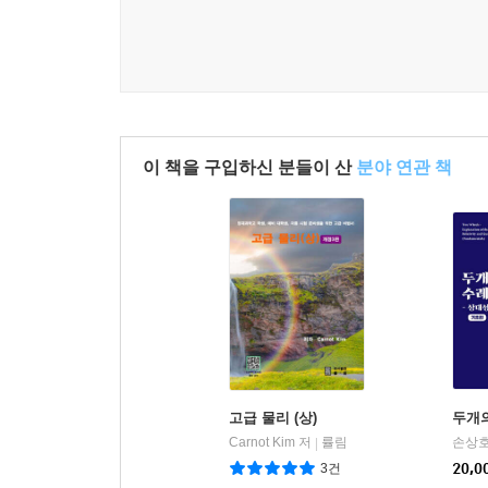
이 책을 구입하신 분들이 산
분야 연관 책
고급 물리 (상)
두개의
Carnot Kim 저
률림
손상호
|
3건
20,0