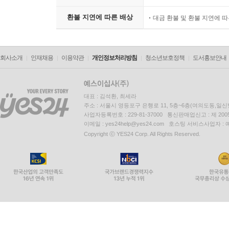
환불 지연에 따른 배상
대금 환불 및 환불 지연에 
회사소개
인재채용
이용약관
개인정보처리방침
청소년보호정책
도서홍보안내
대표 : 김석환, 최세라
주소 : 서울시 영등포구 은행로 11, 5층~6층(여의도동,일신
사업자등록번호 : 229-81-37000 통신판매업신고 : 제 200
이메일 : yes24help@yes24.com 호스팅 서비스사업자 :
Copyright ⓒ YES24 Corp. All Rights Reserved.