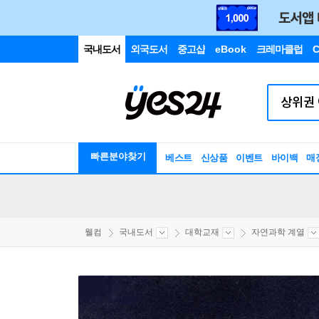
국내도서
외국도서
중고샵
eBook
크레마클럽
C
빠른분야찾기
베스트
신상품
이벤트
바이백
매
웰컴
국내도서
대학교재
자연과학 계열