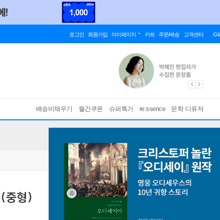
로그인
회원가입
마이페이지
카트
주문/배송
고객센터
Gl
배송비채우기
월간쿠폰
슈퍼특가
re:ssence
문학 디퓨저
(중형)