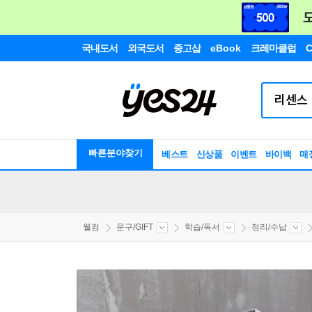
국내도서
외국도서
중고샵
eBook
크레마클럽
C
빠른분야찾기
베스트
신상품
이벤트
바이백
매
웰컴
문구/GIFT
학습/독서
정리/수납