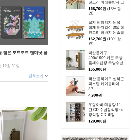
전고리 어깨뿔방지 코
트 자켓 셔츠 니트
168,700
원
(13% 할
인)
올지 헤리티지 원목
집게 바지걸이 30p 회
전고리 청바지 논슬립
정장
162,700
원
(10% 할
인)
을 담은 모트모트 텐미닛 플
파란들가구
400x1900 키큰 주방
틈새수납장 주방수납
년 12월 31일
장 그릇장
165,000
원
펼쳐보기
국산 플라이토 실리콘
파스텔 케이블타이
5P
4,900
원
우형아빠 대용량 11
단 CD 수납장식장 cd
장식장 CD 책장
129,000
원