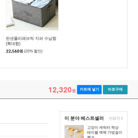
린넨폴리패브릭 지퍼 수납함
(특대형)
22,560
원
(20% 할인)
12,320
카트에 넣기
바로구매
원
이 분야 베스트셀러
더보기
고양이 캐릭터 책상
테이블 백팩 가방걸이
행거