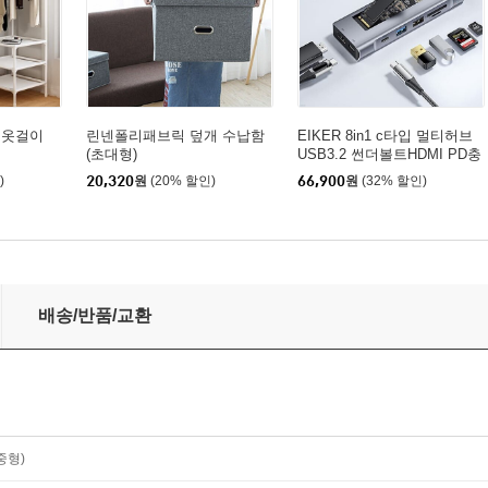
 옷걸이
린넨폴리패브릭 덮개 수납함
EIKER 8in1 c타입 멀티허브
(초대형)
USB3.2 썬더볼트HDMI PD충
전 M.2 SSD 외장케이스
)
20,320
원
(20% 할인)
66,900
원
(32% 할인)
배송/반품/교환
중형)