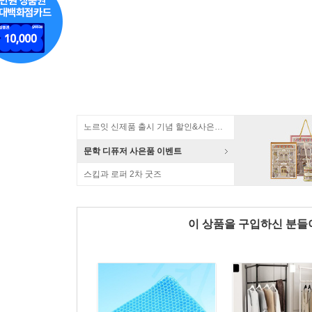
노르잇 신제품 출시 기념 할인&사은품 증정!
문학 디퓨저 사은품 이벤트
스킵과 로퍼 2차 굿즈
이 상품을 구입하신 분