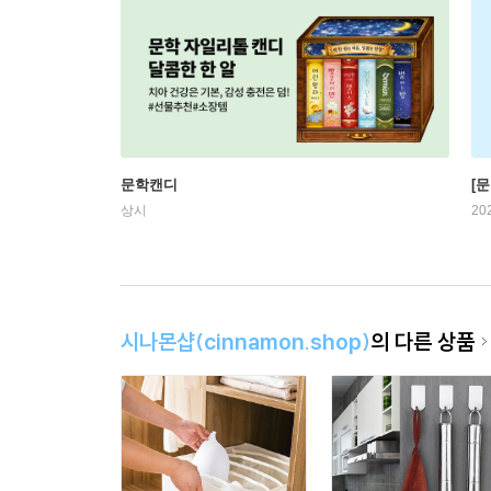
문학캔디
[문
상시
20
시나몬샵(cinnamon.shop)
의 다른 상품