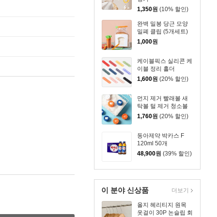
1,350
원
(10% 할인)
완벽 밀봉 당근 모양
밀폐 클립 (5개세트)
1,000
원
케이블픽스 실리콘 케
이블 정리 홀더
1,600
원
(20% 할인)
먼지 제거 빨래볼 새
탁볼 털 제거 청소볼
1,760
원
(20% 할인)
동아제약 박카스 F
120ml 50개
48,900
원
(39% 할인)
이 분야 신상품
더보기
올지 헤리티지 원목
옷걸이 30P 논슬립 회