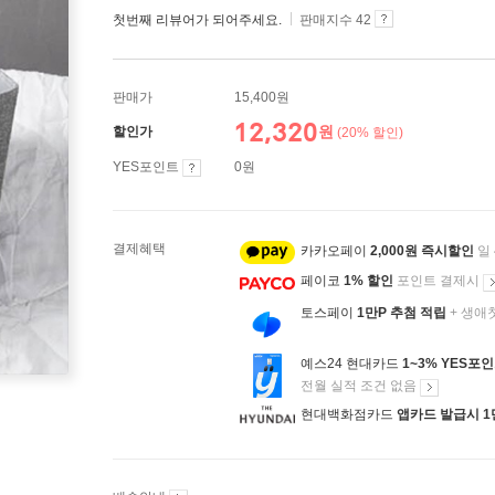
첫번째 리뷰어가 되어주세요.
판매지수 42
판매가
15,400원
12,320
원
할인가
(20% 할인)
YES포인트
0원
결제혜택
카카오페이
2,000원 즉시할인
일
페이코
1% 할인
포인트 결제시
토스페이
1만P 추첨 적립
+ 생애
예스24 현대카드
1~3% YES포
전월 실적 조건 없음
현대백화점카드
앱카드 발급시 1