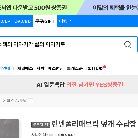
D/LP
DVD/BD
문구
/GIFT
티켓
독서유형검사
RBTI Lab
장안내
채널예스
사락
예스펀딩
클래스24
독서유형검사
AI 일문백답
의견 남기면 YES상품권!
생활 정리/수납
린넨폴리패브릭 덮개 수납함 
문구/GIFT
시나몬샵(cinnamon.shop)