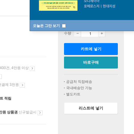
판매중
오늘은 그만 보기
수량
카트에 넣기
바로구매
 400건, 4만원 이상
공급처 직접배송
첫결제 3천원
국내배송만 가능
별도카트
인트 적립
리스트에 넣기
만원 상품권
신규발급시