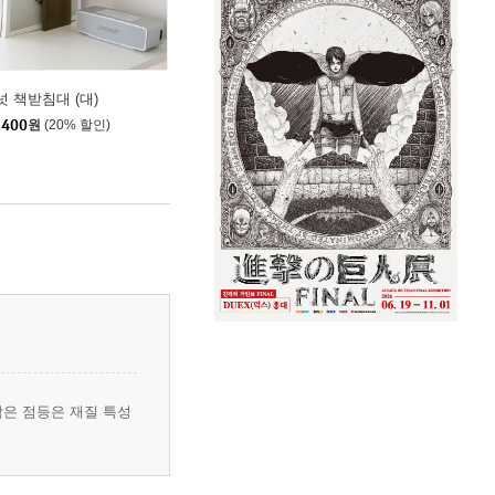
넛 책받침대 (대)
,400
원
(20% 할인)
작은 점등은 재질 특성