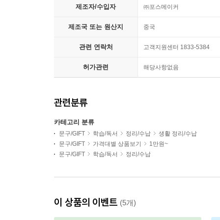
제조자/수입자
㈜포스메이커
제조국 또는 원산지
중국
관련 연락처
고객지원센터 1833-5384
허가관련
해당사항없음
관련분류
카테고리 분류
문구/GIFT
학습/독서
정리/수납
생활 정리/수납
문구/GIFT
가격대별 상품보기
1만원~
문구/GIFT
학습/독서
정리/수납
이 상품의 이벤트
(5개)