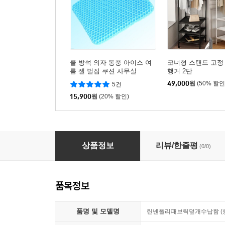
쿨 방석 의자 통풍 아이스 여
코너형 스탠드 고정
름 젤 벌집 쿠션 사무실
행거 2단
49,000
원
(50% 할인
5건
15,900
원
(20% 할인)
린넨폴리패브릭 덮개 수납함 (중형)
상품정보
리뷰/한줄평
(0/0)
품목정보
품명 및 모델명
린넨폴리패브릭덮개수납함 (