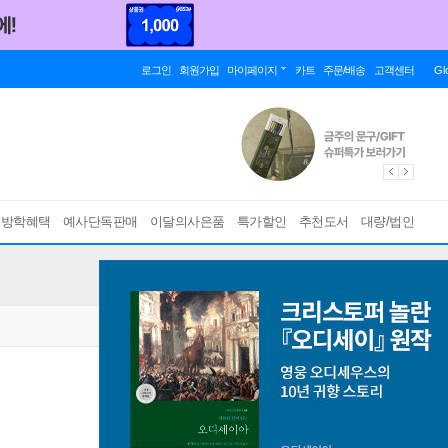
로그인
회원가입
마이페이지
카트
주문/배송
고객센터
Gl
름방학혜택
예사단독판매
이달의사은품
특가할인
추천도서
대량/법인