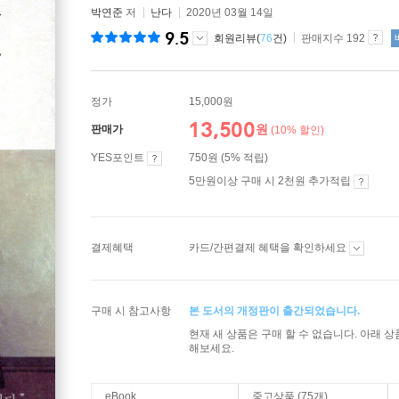
박연준
저
난다
2020년 03월 14일
9.5
회원리뷰(
76
건)
판매지수 192
정가
15,000원
13,500
원
판매가
(10% 할인)
YES포인트
750원 (5% 적립)
5만원이상 구매 시 2천원 추가적립
결제혜택
카드/간편결제 혜택을 확인하세요
구매 시 참고사항
본 도서의 개정판이 출간되었습니다.
현재 새 상품은 구매 할 수 없습니다. 아래 
해보세요.
eBook
중고상품 (75개)