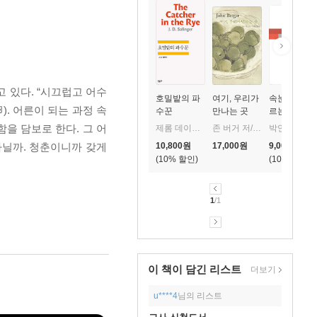
 있다. “시끄럽고 어수
호밀밭의 파
여기, 우리가
속눈썹이 지
). 어른이 되는 과정 속
수꾼
만나는 곳
르는 비명
을 담보로 한다. 그 어
제롬 데이비드 샐린저 저/공경희 역
존 버거 저/강수정 역
박연준 저
아닐까. 청춘이니까 갖게
10,800
원
17,000
원
9,000
원
10
%
10
%
1
/1
이 책이 담긴
리스트
더보기
u****4
님의 리스트