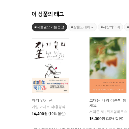
이 상품의 태그
#나를일으키는문장
#삶을노래하다
#사랑의의미
자기 앞의 생
그대는 나의 여름이 되
세요
에밀 아자르 저/용경식 역
문학동네
|
서덕준 저
위즈덤하우스
|
14,400
원
(10% 할인)
15,300
원
(10% 할인)