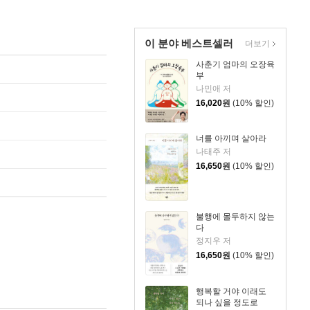
이 분야 베스트셀러
더보기
사춘기 엄마의 오장육
부
나민애 저
16,020
원
(10% 할인)
너를 아끼며 살아라
나태주 저
16,650
원
(10% 할인)
불행에 몰두하지 않는
다
정지우 저
16,650
원
(10% 할인)
행복할 거야 이래도
되나 싶을 정도로