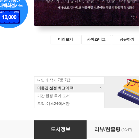
미리보기
사이즈비교
공유하기
나민애 작가 7문 7답
이동진 선정 최고의 책
기간 한정 특가 도서
오직, 예스24에서만
소란
도서정보
리뷰/한줄평
(29/47)