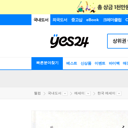
국내도서
외국도서
중고샵
eBook
크레마클럽
C
빠른분야찾기
베스트
신상품
이벤트
바이백
매
웰컴
국내도서
에세이
한국 에세이