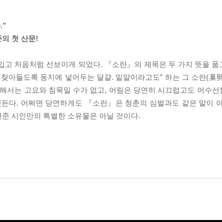
.”
의 첫 산문!
입고 처음처럼 선보이게 되었다. 『소란』의 제목은 두 가지 뜻을 품고
 찾아들도록 둥지에 넣어두는 달걀. 밑알이라고도” 하는 그 소란(巢卵
만해서는 고요와 침묵일 수가 없고, 어림은 당연히 시끄럽고도 어수선함
 깃든다. 어쩌면 당연하게도 『소란』은 청춘의 심벌과도 같은 말이 
준 시인만의 특별한 소유물은 아닐 것이다.