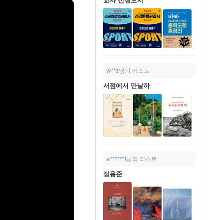
교사 신청도서
w**z
님의 리스트
서점에서 만날까
e******l
님의 리스트
정용준