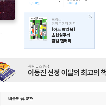
10,500원
3,000원 ~
프랑스
퐁피두센터 기획
[아트 팝업북]
초현실주의
팝업 갤러리
배송/반품/교환