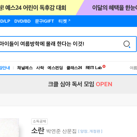
D/LP
DVD/BD
문구
/GIFT
티켓
독서유형검사
장안내
채널예스
사락
예스펀딩
클래스24
RBTI Lab
여
독서유형검사
크클 심야 독서 모임
OPEN
소득공제
소란
박연준 산문집
[ 양장, 개정판 ]