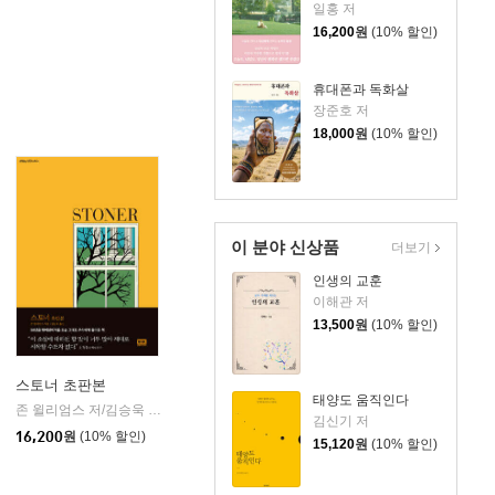
일홍 저
16,200
원
(10% 할인)
휴대폰과 독화살
장준호 저
18,000
원
(10% 할인)
이 분야 신상품
더보기
인생의 교훈
이해관 저
13,500
원
(10% 할인)
스토너 초판본
태양도 움직인다
존 윌리엄스 저/김승욱 역
알에이치코리아(RHK)
|
김신기 저
16,200
원
(10% 할인)
15,120
원
(10% 할인)