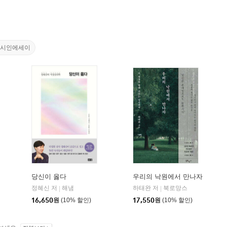
#시인에세이
당신이 옳다
우리의 낙원에서 만나자
정혜신 저
해냄
하태완 저
북로망스
|
|
16,650
원
(10% 할인)
17,550
원
(10% 할인)