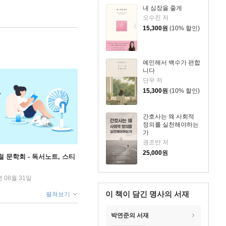
내 심장을 줄게
오수진 저
15,300
원
(10% 할인)
예민해서 백수가 편합
니다
단우 저
15,300
원
(10% 할인)
간호사는 왜 사회적
정의를 실천해야하는
가
권조반 저
25,000
원
철 문학회 - 독서노트, 스티
년 08월 31일
이 책이 담긴
명사의 서재
펼쳐보기
박연준의 서재