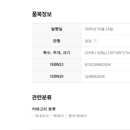
품목정보
발행일
2020년 03월 14일
판형
양장
쪽수, 무게, 크기
224쪽 | 328g | 130*195*17
ISBN13
9791188862634
ISBN10
1188862634
관련분류
카테고리 분류
국내도서
에세이
한국 에세이