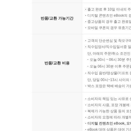
출고 완료 후 10일 이내의 
디지털 콘텐츠인 eBook의 
반품/교환 가능기간
중고상품의 경우 출고 완료일
모바일 쿠폰의 경우 유효기간(
고객의 단순변심 및 착오구
직수입양서/직수입일서중 일
단, 아래의 주문/취소 조건인
오늘 00시 ~ 06시 30분 
반품/교환 비용
오늘 06시 30분 이후 주문
직수입 음반/영상물/기프트 
단, 당일 00시~13시 사이
박스 포장은 택배 배송이 가
소비자의 책임 있는 사유로 
소비자의 사용, 포장 개봉에 
복제가 가능한 상품 등의 포장을 
소비자의 요청에 따라 개별
디지털 컨텐츠인 eBook, 
eBook 대여 상품은 대여 기