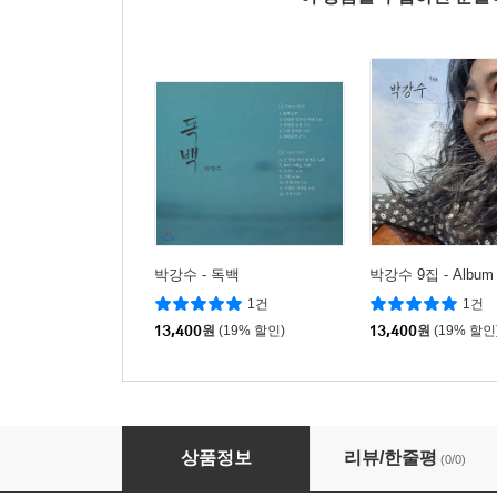
박강수 - 독백
박강수 9집 - Album
1건
1건
13,400
원
(19% 할인)
13,400
원
(19% 할인
박강수 8집 - 박강수 Album 8
상품정보
리뷰/한줄평
(0/0)