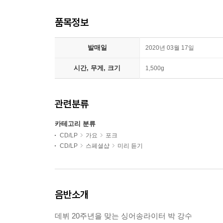
품목정보
발매일
2020년 03월 17일
시간, 무게, 크기
1,500g
관련분류
카테고리 분류
CD/LP
가요
포크
CD/LP
스페셜샵
미리 듣기
음반소개
데뷔 20주년을 맞는 싱어송라이터 박 강수