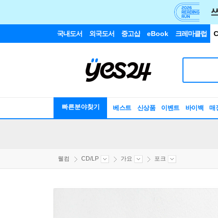
국내도서
외국도서
중고샵
eBook
크레마클럽
C
빠른분야찾기
베스트
신상품
이벤트
바이백
매
웰컴
CD/LP
가요
포크