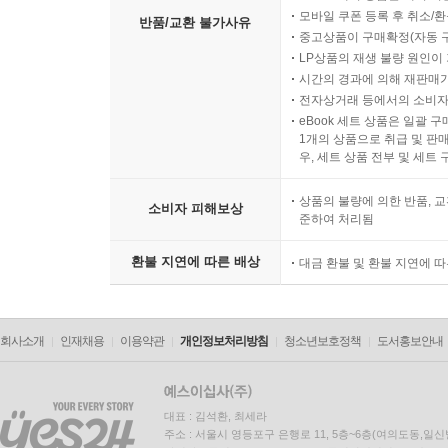
모바일 쿠폰 등록 후 취소/환
반품/교환 불가사유
중고상품이 구매확정(자동 
LP상품의 재생 불량 원인이 기
시간의 경과에 의해 재판매가
전자상거래 등에서의 소비자
eBook 세트 상품은 일괄 
1개의 상품으로 취급 및 판매
우, 세트 상품 전부 및 세트
상품의 불량에 의한 반품, 교
소비자 피해보상
준하여 처리됨
환불 지연에 따른 배상
대금 환불 및 환불 지연에 
회사소개
인재채용
이용약관
개인정보처리방침
청소년보호정책
도서홍보안내
대표 : 김석환, 최세라
주소 : 서울시 영등포구 은행로 11, 5층~6층(여의도동,일신