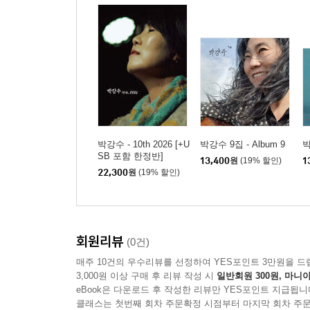
박강수 - 10th 2026 [+U
박강수 9집 - Album 9
박
SB 포함 한정반]
13,400
원
(19% 할인)
1
22,300
원
(19% 할인)
회원리뷰
(0건)
매주 10건의 우수리뷰를 선정하여 YES포인트 3만원을 드
3,000원 이상 구매 후 리뷰 작성 시
일반회원 300원, 마니아
eBook은 다운로드 후 작성한 리뷰만 YES포인트 지급됩니
클래스는 첫번째 회차 주문확정 시점부터 마지막 회차 주문