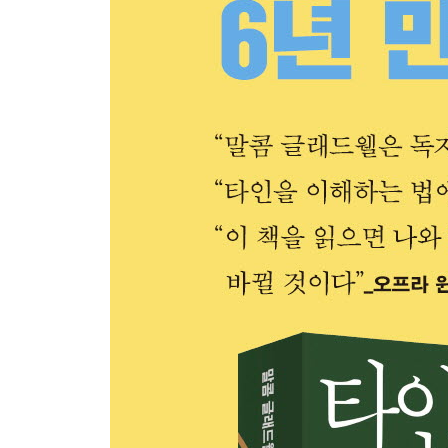
12. 당신이 샌드라 블랜드를 만났을 때: 오해의 시작
엔시니아의 세 가지 실수ㅣ의심하라, 또 의심
가라ㅣ한계
감사의 말
미주
찾아보기