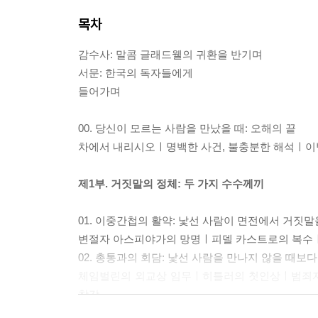
목차
감수사: 말콤 글래드웰의 귀환을 반기며
서문: 한국의 독자들에게
들어가며
00. 당신이 모르는 사람을 만났을 때: 오해의 끝
차에서 내리시오ㅣ명백한 사건, 불충분한 해석ㅣ이
제1부. 거짓말의 정체: 두 가지 수수께끼
01. 이중간첩의 활약: 낯선 사람이 면전에서 거짓
변절자 아스피야가의 망명ㅣ피델 카스트로의 복수
02. 총통과의 회담: 낯선 사람을 만나지 않을 때보다
체임벌린의 외교상 임무ㅣ히틀러의 첫인상ㅣ범죄자
착각