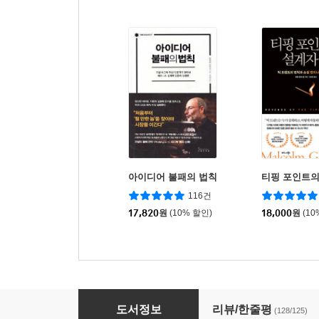
아이디어 불패의 법칙
티핑 포인트의
116건
17,820
원
(10% 할인)
18,000
원
(10
타인의 해석
도서정보
리뷰/한줄평
(128/125)