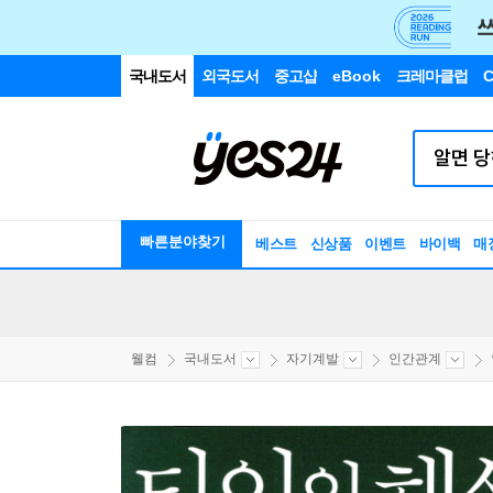
국내도서
외국도서
중고샵
eBook
크레마클럽
C
빠른분야찾기
베스트
신상품
이벤트
바이백
매
웰컴
국내도서
자기계발
인간관계