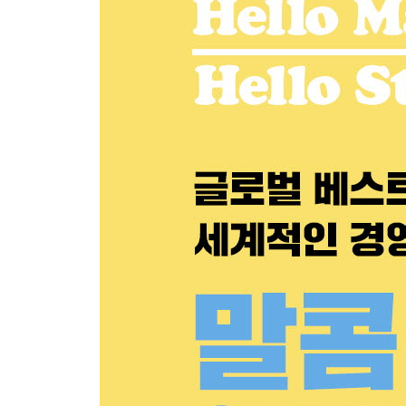
08. 통하지 않는 신호: 내면과 태도가 불일치할 때
사교클럽 파티의 끝ㅣ제각각의 신호들ㅣ불투명한 
위력ㅣ블랙아웃
제4부. 진실의 정체: 또 다른 수수께끼
09. 테러리스트의 자백: 낯선 사람을 완벽하게 해독
가장 극단적인 낯선 사람, KSMㅣ선진 신문 기
진실
제5부. 결합의 파괴: 낯선 사람을 파악하기 위한 세
10. 시인의 죽음: 특정 방법과 연결되는 행동
자주 예고된 이별ㅣ저주받은 천재의 집착ㅣ일산화
태어났다면ㅣ낯선 사람의 세상
11. 도시의 범죄: 특정 장소와 연결되는 행동
1차 캔자스시티 범죄 소탕 작전ㅣ2차 캔자스시티 