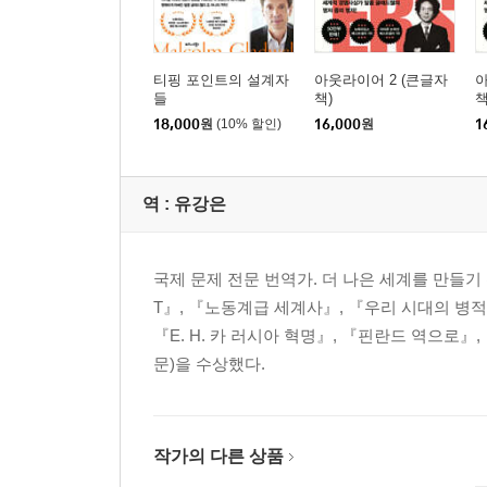
티핑 포인트의 설계자
아웃라이어 2 (큰글자
아
들
책)
책
18,000
원
(10% 할인)
16,000
원
1
역 :
유강은
국제 문제 전문 번역가. 더 나은 세계를 만들기 
T』, 『노동계급 세계사』, 『우리 시대의 병
『E. H. 카 러시아 혁명』, 『핀란드 역으로
문)을 수상했다.
작가의 다른 상품