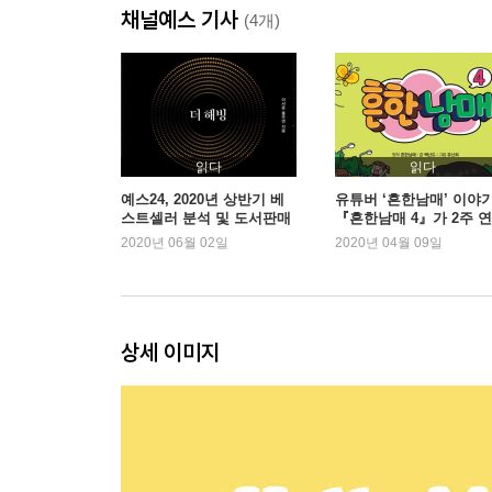
채널예스 기사
제2부. 진실기본값 이론의 승리: 낯선 사람을 파악하
(4개)
03. 펜타곤을 주무른 여왕: 낯선 사람을 항상 믿는
격추 전의 경고ㅣ완벽한 타이밍ㅣ스파이의 자질
발견하다
04. 천재 사기꾼을 무너뜨린 바보 성자: 낯선 사람
읽다
읽다
메이도프의 사기 전략ㅣ마코폴로스의 사기꾼 색출
예스24, 2020년 상반기 베
유튜버 ‘흔한남매’ 이야기
스트셀러 분석 및 도서판매
『흔한남매 4』가 2주 
05. 학대 혹은 친절: 상상하기 어려운 가능성과 그
동향 발표
1위
2020년 06월 02일
2020년 04월 09일
샤워장 안의 소년ㅣ우리 모두의 샌더스키ㅣ확신
끝나더라도ㅣ누구와 일할 것인가
제3부. 투명성 가정의 실패: 낯선 사람을 파악하기 
상세 이미지
06. [프렌즈]의 연기: 행복할 때 웃는 사람들
수정처럼 투명한 배우ㅣ희로애락의 표정ㅣ다윈의 
07. 유죄의 근거: 슬플 때 웃는 사람들
아만다 녹스의 게임ㅣ의심받는 정직한 넬리ㅣ슬픈 