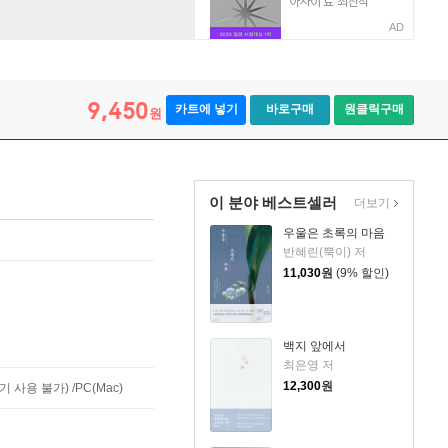
AD
9,450
카트에 넣기
바로구매
원클릭구매
원
이 분야 베스트셀러
더보기
우울은 초록의 마음
반혜린(뿍이) 저
11,030
원
(9% 할인)
백지 앞에서
최은영 저
12,300
원
사용 불가) /PC(Mac)