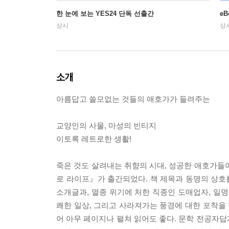
한 눈에 보는 YES24 단독 선출간
e
상시
상
소개
아름답고 쓸모없는 것들의 애호가가 들려주는
교양인의 사물, 마성의 빈티지
이토록 레트로한 생활!
죽은 것도 살려내는 취향의 시대, 성공한 애호가들
로 라이프』가 출간되었다. 책 제목과 동명의 상호를
소개글과, 멸종 위기에 처한 직종인 도매업자, 일명
쾌한 일상, 그리고 사라져가는 풍경에 대한 포착을 
어 아무 페이지나 펼쳐 읽어도 좋다. 문학 전공자답