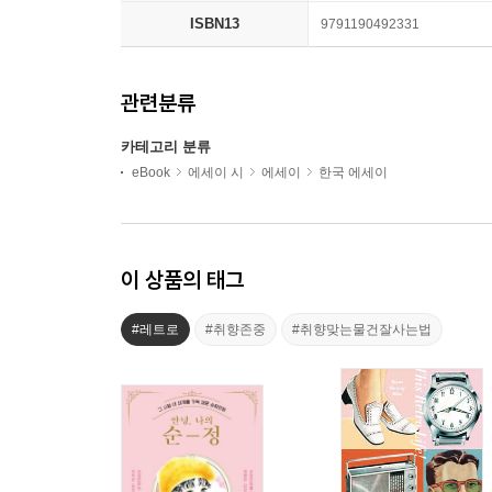
ISBN13
9791190492331
관련분류
카테고리 분류
eBook
에세이 시
에세이
한국 에세이
이 상품의 태그
#레트로
#취향존중
#취향맞는물건잘사는법