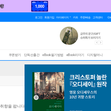
로그인
회원가입
마이페이지
카트
주문/배송
고객센터
Gl
쿠폰받기
단독선출간
eBook필기방법
eBook리더기
디지털머니
 취향을 팝니다
[ EPUB ]