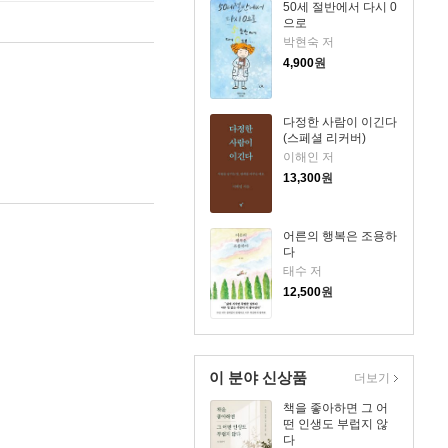
50세 절반에서 다시 0
으로
박현숙 저
4,900
원
다정한 사람이 이긴다
(스페셜 리커버)
이해인 저
13,300
원
어른의 행복은 조용하
다
태수 저
12,500
원
이 분야 신상품
더보기
책을 좋아하면 그 어
떤 인생도 부럽지 않
다