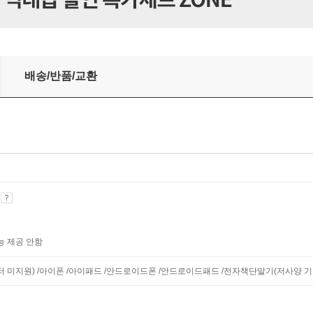
배송/반품/교환
기
능 제공 안함
니터 미지원) /아이폰 /아이패드 /안드로이드폰 /안드로이드패드 /전자책단말기(저사양 기기 