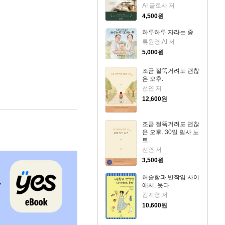
AI 글로사 저
4,500
원
하루하루 자라는 중
류원영,AI 저
5,000
원
조금 절뚝거려도 괜찮
은 오후.
선연 저
12,600
원
조금 절뚝거려도 괜찮
은 오후. 30일 필사 노
트
선연 저
3,500
원
허술함과 반짝임 사이
에서, 웃다
김지영 저
10,600
원