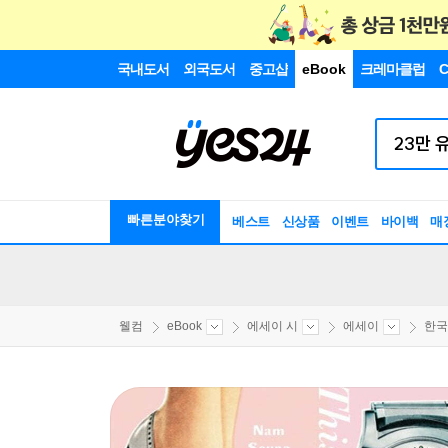
국내도서
외국도서
중고샵
eBook
크레마클럽
C
빠른분야찾기
베스트
신상품
이벤트
바이백
매
웰컴
eBook
에세이 시
에세이
한국