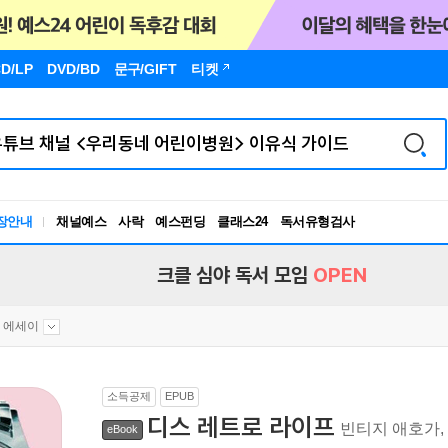
D/LP
DVD/BD
문구
/GIFT
티켓
장안내
채널예스
사락
예스펀딩
클래스24
독서유형검사
RBTI Lab
독서유형검사
크클 심야 독서 모임
OPEN
 에세이
소득공제
EPUB
디스 레트로 라이프
빈티지 애호가,
eBook