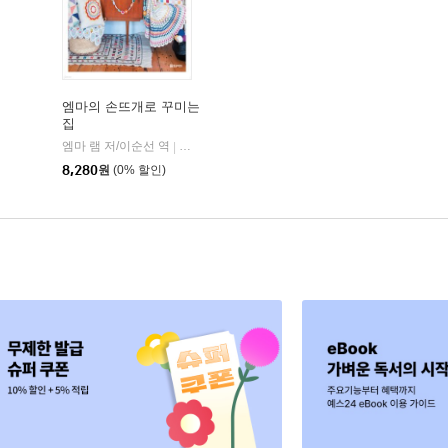
엠마의 손뜨개로 꾸미는
집
엠마 램 저/이순선 역
황금부엉이
|
8,280
원
(0% 할인)