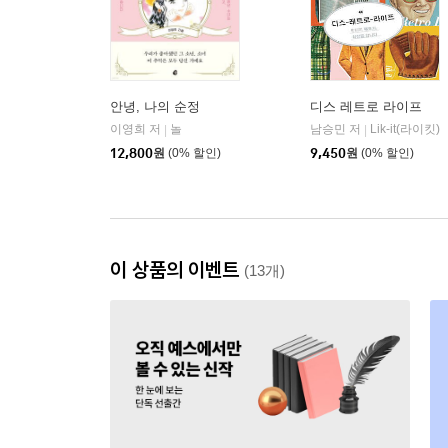
안녕, 나의 순정
디스 레트로 라이프
이영희 저
놀
남승민 저
Lik-it(라이킷)
|
|
12,800
원
(0% 할인)
9,450
원
(0% 할인)
이 상품의 이벤트
(13개)