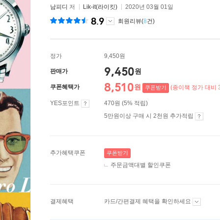
남피디
저
Lik-it(라이킷)
2020년 03월 01일
8.9
회원리뷰(
8
건)
정가
9,450원
9,450
원
판매가
8,510
원
쿠폰혜택가
(종이책 정가 대비 3
쿠폰받기
YES포인트
470원 (5% 적립)
5만원이상 구매 시 2천원 추가적립
추가혜택쿠폰
쿠폰받기
주문금액대별 할인쿠폰
결제혜택
카드/간편결제 혜택을 확인하세요