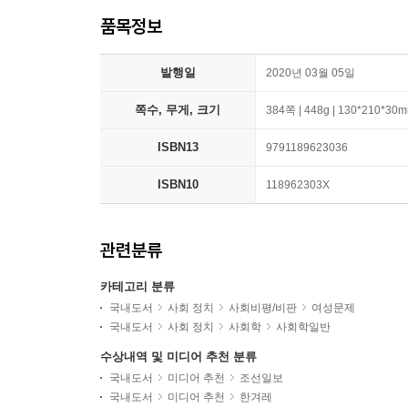
품목정보
발행일
2020년 03월 05일
쪽수, 무게, 크기
384쪽 | 448g | 130*210*30
ISBN13
9791189623036
ISBN10
118962303X
관련분류
카테고리 분류
국내도서
사회 정치
사회비평/비판
여성문제
국내도서
사회 정치
사회학
사회학일반
수상내역 및 미디어 추천 분류
국내도서
미디어 추천
조선일보
국내도서
미디어 추천
한겨레