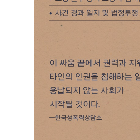
여름, 보호 장치 다이어트의 계절 / 팔찌 / 테러 / 나
/ 냉장고 앞 선인장 / 지은이와 지은이의 친구들을 
보호격리
무죄 선고 그 이후 / 병상일기 / 안정제를 내려놓다 
온도 / 떨어지는 꽃잎에도 눈물이 났다
5장 그래도 살아간다
미투 이후의 현실
대한민국의 수많은 여성이 ‘김지은’으로 살고 있다
치유, 피해자들의 연대
일상 회복 프로젝트
밖으로 나가봅시다
한 걸음 나아가다
봉사를 시작하던 날
다시 세상에 나갈 수 있을까
성폭력, 보통의 경험