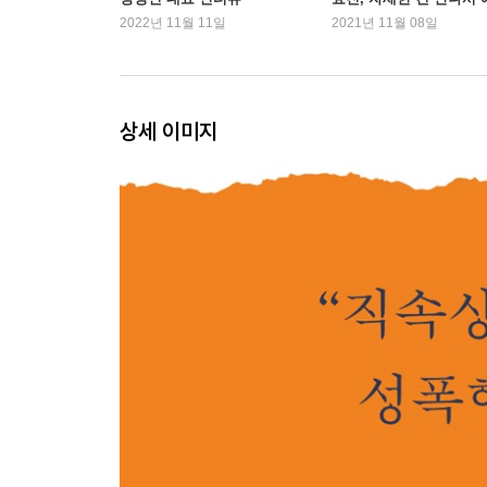
수행비서의 역할
기해
2022년 11월 11일
2021년 11월 08일
- 도지사 수행비서 업무 매뉴얼
24시간 수행비서의 생활
조직의 이상과 현실
일상적 폭력과 다음 범죄를 위한 사과
상세 이미지
모든 과정은 위력 그 자체였다
큰일과 작은 일
여자다움
권력자, 수행비서를 자르다
성희롱 사건 보도를 막아라, 지사님 심기가 언짢으
- 비서 업무의 특수성과 권력 관계
3장 피해자 김지은
보호는 없었다
“정조보다 무엇이 더 중요했습니까?”
안희정의 증인들
내게는 처음부터 끝까지 직장 상사였다