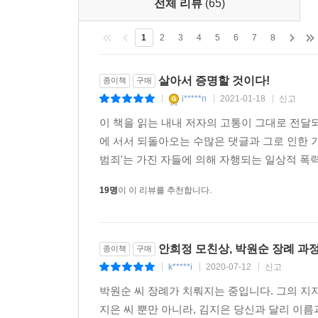
전체 리뷰
(65)
1
2
3
4
5
6
7
8
살아서 증명할 것이다!
종이책
구매
i*****n
2021-01-18
신고
|
|
|
이 책을 읽는 내내 저자의 고통이 그대로 전달
에 서서 되돌아오는 수많은 댓글과 그로 인한 
범죄'는 가진 자들에 의해 자행되는 일상적 폭력
19명
이 이 리뷰를 추천합니다.
안희정 모친상, 박원순 장례 과
종이책
구매
k*****i
2020-07-12
신고
|
|
|
박원순 씨 장례가 치뤄지는 중입니다. 그의 지
지은 씨 뿐만 아니라, 김지은 당신과 달리 이