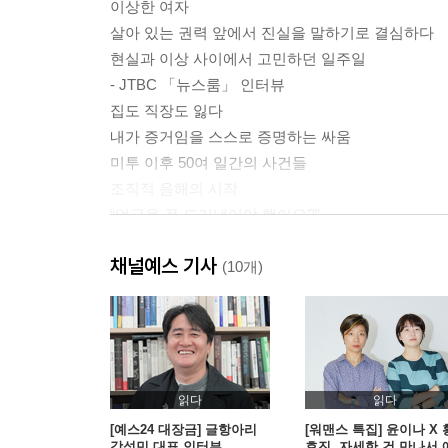
이상한 여자
살아 있는 권력 앞에서 진실을 말하기로 결심하다
현실과 이상 사이에서 고민하던 일주일
- JTBC 「뉴스룸」 인터뷰
집도 직장도 잃다
내가 증거임을 스스로 증명하는 싸움
미투 이후 50여 일간의 사건들
조직적 음해의 시작
“얼굴을 꼭 드러냈어야 했어요?”
- 「뉴스룸」 출연 당일 새벽
채널예스 기사
(10개)
2장 노동자 김지은
나, 김지은
‘정알못’ 노동자
대통령을 만드는 곳
읽다
읽다
첫 여성 수행비서가 되다
[예스24 대장금] 글항아리
[워맨스 특집] 윤이나 X 
강성민 대표 인터뷰
효진, 자세한 건 만나서 