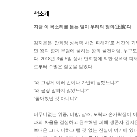
책소개
지금 이 목소리를 듣는 일이 우리의 정의(正義)다
김지은은 ‘안희정 성폭력 사건 피해자’로 세간에 기
면 왕과 함께 무덤에 묻히는 왕의 물건처럼, 누구
다. 2018년 3월 5일 상사 안희정에 의한 성폭력 
로부터 수많은 질문을 받았다.
“왜 그렇게 여러 번이나 가만히 당했느냐?”
“왜 곧장 말하지 않았느냐?”
“좋아했던 것 아니냐?”
터무니없는 위증, 비방, 날조, 모략과 손가락질이 
과의 싸움을 결심하고 완수해낸 피해 생존자 김지
보내온 그다. 더하고 뺄 것 없는 진실이 여기에 있