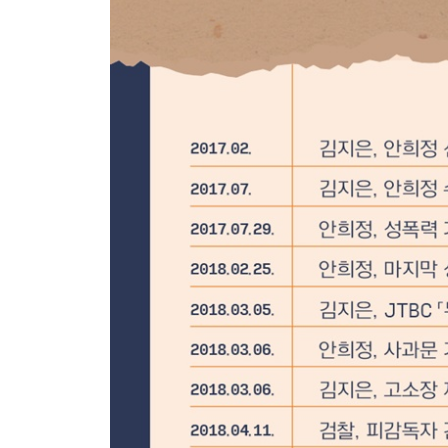
- 내일의 용기
6장 위드유: 연대의 마음이 모이다
안희정 성폭력 사건 공동대책위원회
변호인단
김지은과 함께하는 사람들
첫 조력자, 문 선배
캠프 동료이자 증인, 구자준
직장 동료이자 증인, 정연실
직장 선배이자 증인, 신용우
가족
고마운 분들께 드리는 글
에필로그 / 살아서 증명할 것이다
부록 1 / 세상에 외친 목소리
부록 2 / 재판 기록