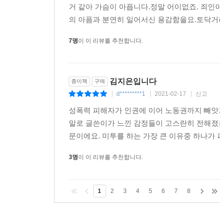
거 같아 가슴이 아픕니다.정말 어이없죠. 죄인
의 아픔과 분연히 일어서신 용감함을요.토닥거려
7명
이 이 리뷰를 추천합니다.
김지은입니다
종이책
구매
d*********1
2021-02-17
신고
|
|
|
성폭력 피해자가 인권에 이어 노동권까지 빼앗
말로 글쓴이가 느낀 감정들이 고스란히 전해졌는
문이에요. 미투를 하는 가장 큰 이유중 하나가 
3명
이 이 리뷰를 추천합니다.
1
2
3
4
5
6
7
8