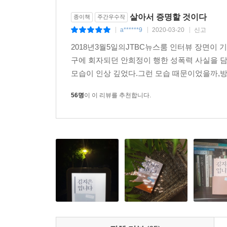
살아서 증명할 것이다
종이책
주간우수작
a******9
2020-03-20
신고
|
|
|
2018년3월5일의JTBC뉴스룸 인터뷰 장면이
구에 회자되던 안희정이 행한 성폭력 사실을 
모습이 인상 깊었다.그런 모습 때문이었을까,방
56명
이 이 리뷰를 추천합니다.