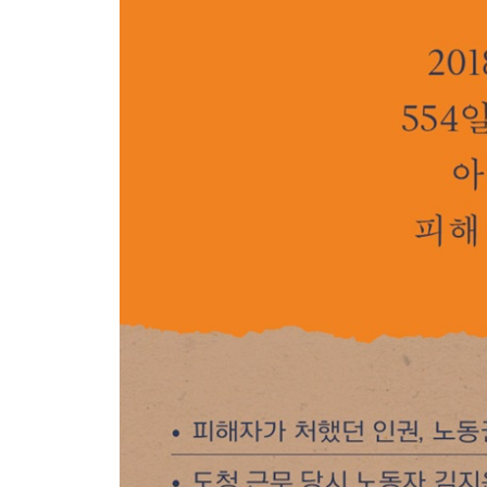
333일 만의 유죄 판결
또 다른 악몽의 시작
합의, 연인, 불륜
연관 검색어: 안희정 김지은 문자
다시 이어지는 마녀사냥
함께하는 사람들이 있어 버텼다
“내가 아는 김지은을 믿으니까.”
- 동료들이 보내온 탄원서
- “우리 모두가 김지은이다.”
- 왜 피해자의 곁에 서기로 했습니까?
4장 세상과 단절
방어기제
괜찮다고 말하지만, 사실 괜찮지 않다 / 어느새 1년 / 
가짜 뉴스 / 여자 그리고 엄마 / 호떡을 사 먹어도 
바람을 느끼다 / 빗속에서, 보호를 느끼다 / 세탁소: 이