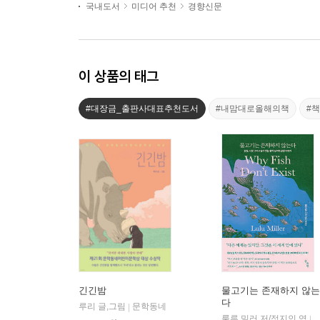
국내도서
미디어 추천
경향신문
이 상품의 태그
#대장금_출판사대표추천도서
#내맘대로올해의책
#
긴긴밤
물고기는 존재하지 않는
다
루리 글,그림
문학동네
|
룰루 밀러 저/정지인 역
|