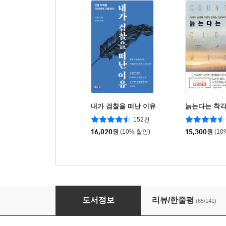
내가 검찰을 떠난 이유
늙는다는 착
152건
16,020
원
(10% 할인)
15,300
원
(10
김지은입니다
도서정보
리뷰/한줄평
(65/141)