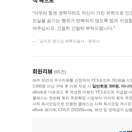
책 속으로
“아무리 힘센 권력자라도 자신이 가진 위력으로 인간
진실을 숨기는 행위가 반복되지 않도록 법의 지엄함
여주십시오. 간절히 간절히 부탁드립니다.”
---「김지은 항소심 최후진술서」중에서
회원리뷰
(65건)
매주 10건의 우수리뷰를 선정하여 YES포인트 3만원을 드
3,000원 이상 구매 후 리뷰 작성 시
일반회원 300원, 마니아
eBook은 다운로드 후 작성한 리뷰만 YES포인트 지급됩니
클래스는 첫번째 회차 주문확정 시점부터 마지막 회차 주문
사락 독서모임으로 진행된 클래스는 사락 독서모임 게시판
eBook 페이백, CD/LP, DVD/Blu-ray, 패션 및 판매금