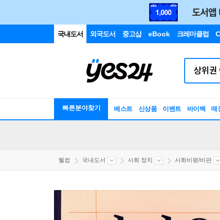
국내도서
외국도서
중고샵
eBook
크레마클럽
C
빠른분야찾기
베스트
신상품
이벤트
바이백
매
웰컴
국내도서
사회 정치
사회비평/비판