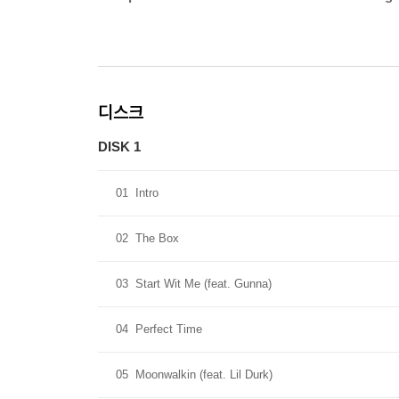
디스크
DISK 1
01
Intro
02
The Box
03
Start Wit Me (feat. Gunna)
04
Perfect Time
05
Moonwalkin (feat. Lil Durk)