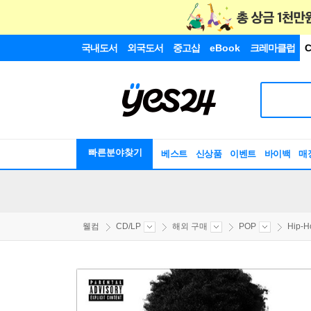
국내도서
외국도서
중고샵
eBook
크레마클럽
C
빠른분야찾기
베스트
신상품
이벤트
바이백
매
웰컴
CD/LP
해외 구매
POP
Hip-H