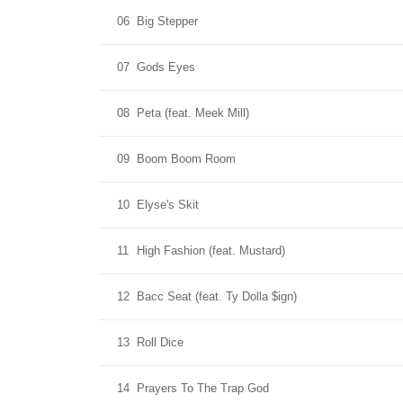
06
Big Stepper
07
Gods Eyes
08
Peta (feat. Meek Mill)
09
Boom Boom Room
10
Elyse's Skit
11
High Fashion (feat. Mustard)
12
Bacc Seat (feat. Ty Dolla $ign)
13
Roll Dice
14
Prayers To The Trap God