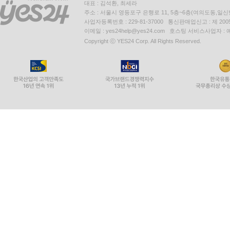
대표 : 김석환, 최세라
주소 : 서울시 영등포구 은행로 11, 5층~6층(여의도동,일신
사업자등록번호 : 229-81-37000 통신판매업신고 : 제 200
이메일 : yes24help@yes24.com 호스팅 서비스사업자 :
Copyright ⓒ YES24 Corp. All Rights Reserved.