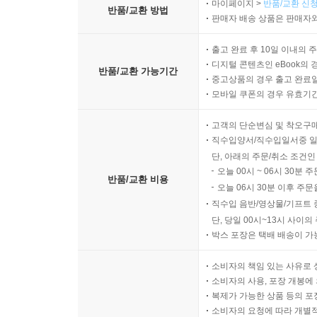
마이페이지 >
반품/교환 신청
반품/교환 방법
판매자 배송 상품은 판매자와
출고 완료 후 10일 이내의 
디지털 콘텐츠인 eBook의 
반품/교환 가능기간
중고상품의 경우 출고 완료일
모바일 쿠폰의 경우 유효기간(
고객의 단순변심 및 착오구
직수입양서/직수입일서중 일
단, 아래의 주문/취소 조건인
오늘 00시 ~ 06시 30분 
반품/교환 비용
오늘 06시 30분 이후 주문
직수입 음반/영상물/기프트 
단, 당일 00시~13시 사이
박스 포장은 택배 배송이 가
소비자의 책임 있는 사유로 
소비자의 사용, 포장 개봉에 
복제가 가능한 상품 등의 포장을 
소비자의 요청에 따라 개별