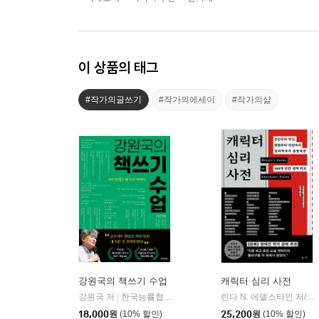
이 상품의 태그
#작가의글쓰기
#작가의에세이
#작가의삶
강원국의 책쓰기 수업
캐릭터 심리 사전
강원국 저
한국능률협회미디어
린다 N. 에델스타인 저/지여울 역
|
18,000
원
(10% 할인)
25,200
원
(10% 할인)