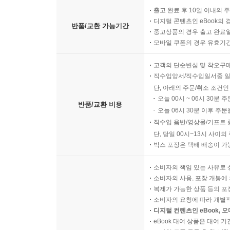
출고 완료 후 10일 이내의 
디지털 콘텐츠인 eBook의 
반품/교환 가능기간
중고상품의 경우 출고 완료일
모바일 쿠폰의 경우 유효기간(
고객의 단순변심 및 착오구
직수입양서/직수입일서중 일
단, 아래의 주문/취소 조건인
오늘 00시 ~ 06시 30분 
반품/교환 비용
오늘 06시 30분 이후 주문
직수입 음반/영상물/기프트 
단, 당일 00시~13시 사이
박스 포장은 택배 배송이 가
소비자의 책임 있는 사유로 
소비자의 사용, 포장 개봉에 
복제가 가능한 상품 등의 포장을 
소비자의 요청에 따라 개별
디지털 컨텐츠인 eBook, 
eBook 대여 상품은 대여 기