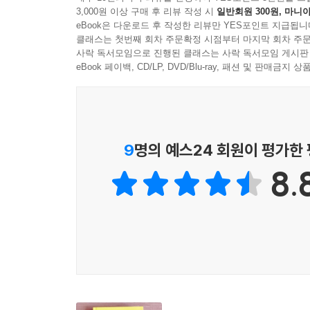
이란 그런 것이다. 그가 낸 길을 수월하게 따라간 다
3,000원 이상 구매 후 리뷰 작성 시
일반회원 300원, 마니아
세계를 조립합니다
--- pp.147-48
eBook은 다운로드 후 작성한 리뷰만 YES포인트 지급됩니
클래스는 첫번째 회차 주문확정 시점부터 마지막 회차 주문
『SF 작가입니다』는 배명훈이 SF를 쓰는 작가로
사락 독서모임으로 진행된 클래스는 사락 독서모임 게시판
일상에서 경험하는 나보다 훨씬 훌륭한 내가 쓰는 글.
해온 고민들과 독자들로부터 숱하게 들었던 질문들이
eBook 페이백, CD/LP, DVD/Blu-ray, 패션 및 판매금
공들여 쓴 소설은, 자연인인 작가 본인이 잠깐의 감
추상적인 질문들은 어느새 작가의 삶 속에 깊이 
직업이 작가인 것이다. 그런데도 ‘작가의 말’은 보통
가공되어 그려진다.
문제집으로 치면 모범 답안이 들어가는 위치다. ‘작
록이다. 「작품 해설」도 비슷한 위치에 들어가지만
이 책은 크게 3부로 구성되어 있다. 1부 ‘태초에 
9
명의 예스24 회원이 평가한
‘작가의 말’은 누가 봐도 정답 같은 자리를 차지하
섬세하게 벼려져 담겨 있다. 국제정치학을 공부하
으로 오해받기 딱 좋다. 이것은 월권이다. 나에 대한
8.
직면하게 되는 실질적인 장벽(「SF가 잘 써지는 
--- pp.178-179
상상력은 도대체 무엇인가에 대한(「SF의 예언적 상
읽는 법(「SF를 읽는 법」)까지, 평소 SF에 관
나에게 중요했던 계기는 동료 작가다. 한국 SF는 
무엇인가’ ‘SF와 판타지는 어떻게 다른가’ ‘SF와
2부 ‘글쓰기의 즐거움과 괴로움’에는 SF 작가로
가는 창작에 필요한 안목을 어떻게 다듬고 향상시킬 
철학이 담겨 있다. 첫 문장을 뽑아내기 위해 상
로 정착된 적이 없고 체계적인 조사 또한 이루어지지
웃음을 자아내고 “일확천금을 꿈꾸며 성실하게”
감각으로 알고 있다.
현실과 지향을 담은 글(「프리랜서 유목민」)들은 
--- p.203