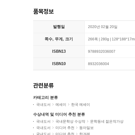
품목정보
발행일
2020년 02월 20일
쪽수, 무게, 크기
266쪽 | 280g | 128*188*17
ISBN13
9788932036007
ISBN10
8932036004
관련분류
카테고리 분류
국내도서
에세이
한국 에세이
수상내역 및 미디어 추천 분류
국내도서
국내문학상 수상작
문학동네 젊은작가상
국내도서
미디어 추천
동아일보
국내도서
미디어 추천
한겨레