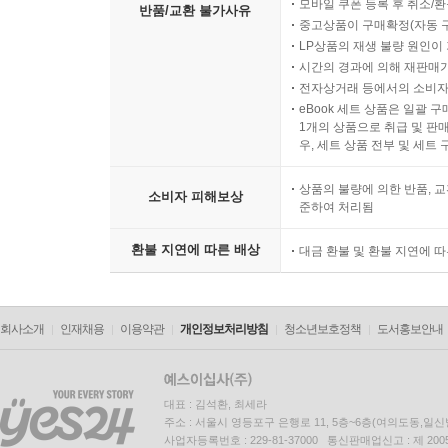
모바일 쿠폰 등록 후 취소/환
반품/교환 불가사유
중고상품이 구매확정(자동 
LP상품의 재생 불량 원인이 기
시간의 경과에 의해 재판매가
전자상거래 등에서의 소비자
eBook 세트 상품은 일괄 
1개의 상품으로 취급 및 판매
우, 세트 상품 전부 및 세트
상품의 불량에 의한 반품, 교
소비자 피해보상
준하여 처리됨
환불 지연에 따른 배상
대금 환불 및 환불 지연에 
회사소개
인재채용
이용약관
개인정보처리방침
청소년보호정책
도서홍보안내
대표 : 김석환, 최세라
주소 : 서울시 영등포구 은행로 11, 5층~6층(여의도동,일신
사업자등록번호 : 229-81-37000 통신판매업신고 : 제 200