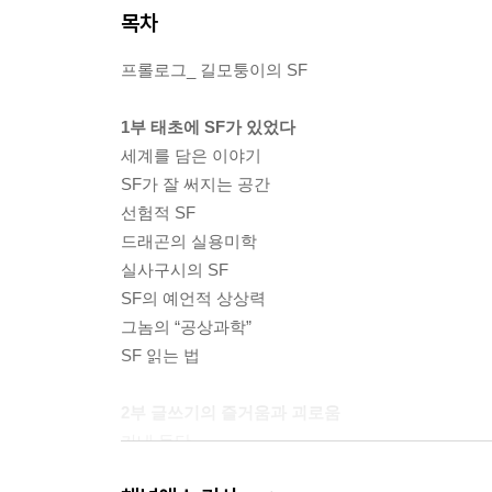
목차
프롤로그_ 길모퉁이의 SF
1부 태초에 SF가 있었다
세계를 담은 이야기
SF가 잘 써지는 공간
선험적 SF
드래곤의 실용미학
실사구시의 SF
SF의 예언적 상상력
그놈의 “공상과학”
SF 읽는 법
2부 글쓰기의 즐거움과 괴로움
가내 등단
글쓰기의 즐거움