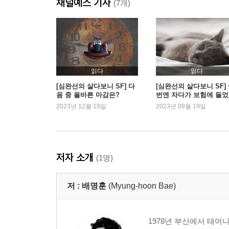
채널예스 기사
글쓰기의 괴로움
(7개)
일확천금을 꿈꾸며 성실하게
프리랜서 유목민
시솔트 캐러멜 악당
작가의 말
읽다
읽다
3부 세계를 조립합니다
[심완선의 살다보니 SF] 다
[심완선의 살다보니 SF]
음 중 올바른 마감은?
번엔 자다가 보험에 들
천하삼분지계
라고
2023년 12월 19일
2023년 09월 19일
계기가 작가를 만든다
이름이 브랜드
환금 소설
2020년, 현재가 된 미래
저자 소개
(1명)
얼렁뚱땅 융합 대소동
우리가 연대한다면
저 :
배명훈
(Myung-hoon Bae)
이 책에서 언급한 작품들
1978년 부산에서 태어