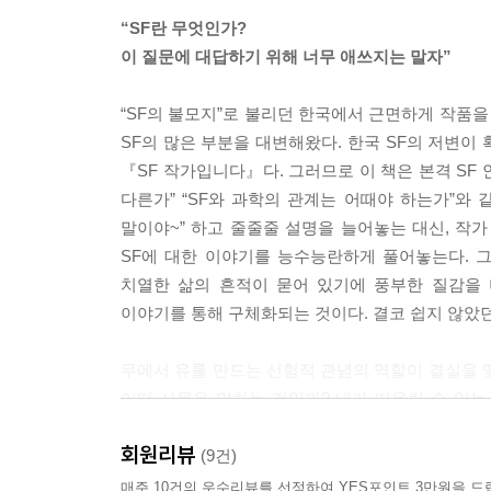
SF는 상상하는 문학이다. 하지만 더는 신기한 아이
“SF란 무엇인가?
있는 발상이 아니라, 삶과 세상을 다시 돌아보게 
이 질문에 대답하기 위해 너무 애쓰지는 말자”
언젠가 현실이 될 세상의 단편들을 하나하나 퍼즐처럼
가가 묘사한 객관적 사물의 총합이라기보다는, 그 
“SF의 불모지”로 불리던 한국에서 근면하게 작품을
--- pp.82-84
SF의 많은 부분을 대변해왔다. 한국 SF의 저변이
『SF 작가입니다』다. 그러므로 이 책은 본격 SF 
가내 등단은 이 상황을 타개해가는 과정이다. 내가
다른가” “SF와 과학의 관계는 어때야 하는가”와
사람의 눈치를 보지 않고 속 편하게 일하는 환경을 
말이야~” 하고 줄줄줄 설명을 늘어놓는 대신, 작
을 당당하게 해나가는 일이다. 작가는 멍하게 창밖만
SF에 대한 이야기를 능수능란하게 풀어놓는다. 
습은 스스로 생각하기에도 한심할 때가 있다. 많은
치열한 삶의 흔적이 묻어 있기에 풍부한 질감을 
게 되는 것이다.
이야기를 통해 구체화되는 것이다. 결코 쉽지 않았던,
--- p.113
무에서 유를 만드는 선험적 관념의 역할이 결실을 
성실하게 사는 일은 가계와 심리 상태를 안정시키는 
어떤 사물을 말하는 것일까? 내가 떠올릴 수 있는 
라오는 자존감을 보게 될 수도 있다. 그래도 남의 성
불완전하고 성에 안 차지만, 천상의 사물보다 한 가
는 너무 다르지만, 우리는 결국 대체재가 아니니까.
회원리뷰
(9건)
특히 친한 동료가 성공하는 모습을 보면, 되도록 짧
일확천금을 꿈꾸면서 성실하게,
매주 10건의 우수리뷰를 선정하여 YES포인트 3만원을 드