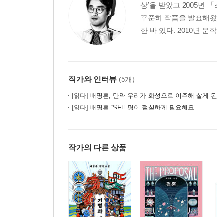
상’을 받았고 2005년
꾸준히 작품을 발표해왔
한 바 있다. 2010년
작가와 인터뷰
(5개)
[읽다]
배명훈, 만약 우리가 화성으로 이주해 살게 
[읽다]
배명훈 “SF비평이 절실하게 필요해요”
작가의 다른 상품