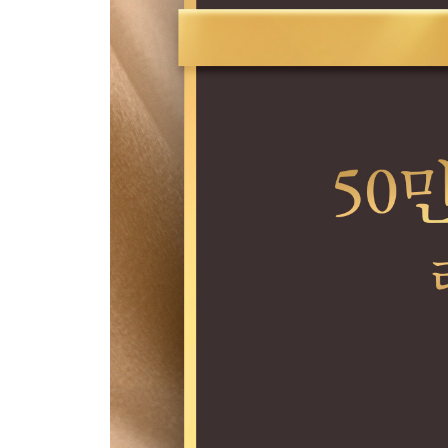
구루 스토리_날개를 펼치다
5부. 행운의 법칙
25. 인생의 변화
26. 행운이 찾아오다
27. 완벽한 휴가
28. 운의 법칙
29. 운의 흐름을 탄 사람들
30. 무의식은 알고 있다
31. ‘있음’을 입력하라
32. 상생
구루 스토리_행운의 여신
6부. 행운의 길을 걷다
33. 대나무 숲