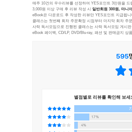
불안감은 더욱 커지고 있다.?
매주 10건의 우수리뷰를 선정하여 YES포인트 3만원을 드
--- p.92
3,000원 이상 구매 후 리뷰 작성 시
일반회원 300원, 마니아
eBook은 다운로드 후 작성한 리뷰만 YES포인트 지급됩니
이처럼 ‘수저론’이 대세를 이루는 이 시대에 자
“진짜 부자는 돈을 쓰면서 그것을 기쁨으로 누릴 줄 
클래스는 첫번째 회차 주문확정 시점부터 마지막 회차 주문
원하는 삶을 향해 편안하게 나아갈 수 있는 방법은 
사락 독서모임으로 진행된 클래스는 사락 독서모임 게시판
핵심이에요. 그 감정 에너지로 돈을 끌어당기거든요. 
eBook 페이백, CD/LP, DVD/Blu-ray, 패션 및 판매금
집중하는 데서 시작해요. 그 감정이 커져갈수록 돈을
대기업 창업주와 주요 경영인, 대형 투자자가 절체
더 큰 돈이 돌아올 것을 아는 것, 그것이 진짜 부자의
인생의 퀀텀 점프를 이루어냈다. 상위 0.01%
--- p.94
595
뛰어난 학벌, 남다른 재능이 없어도 누구나 자신의
마스터하고 수십 년 동안 한국의 경제계 리더들을 자
매일 새벽 네 시에 하루를 시작하는 것. 어린 시절
Having에 대해 다음과 같이 설명한다.
에 집중한 뒤 수많은 사례들을 비교하고 분석해 나
는 사실이었다. 역사적 인물들의 자료나 다양한 사
“Having은 돈을 쓰는 이 순간 ‘가지고 있음’을 
가장 간단하고 효율적인 방법은 이것이에요.”
그녀가 쓰는 분석 방법은 다양하다. 그중 하나가 같
별점별로 리뷰를 확인해 보세
“Having은 부를 끌어당기는 힘이에요. 같은 노
이다. 부자들의 데이터는 재산의 크기와 성격에 따라
7
감정만으로 충분히 조절할 수 있어요.”
라 분석된다. 금융 자산에서는 주식, 채권, 파생 
“자신이 진정으로 원하는 것을 따라가다 보면 낭
17%
벌었는지, 이 모든 것이 구체적으로 살펴진다.
되는 거예요. 노를 저을 것도 없이 그저 보트를 탄 채
4%