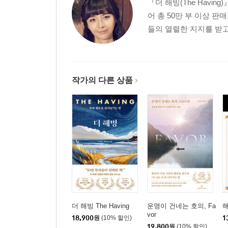
『더 해빙(The Havi
어 총 50만 부 이상 
들의 열렬한 지지를 받고
작가의 다른 상품
더 해빙 The Having
운명이 건네는 호의, Fa
해
vor
18,900
원
(10% 할인)
1
19,800
원
(10% 할인)