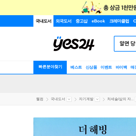
국내도서
외국도서
중고샵
eBook
크레마클럽
C
빠른분야찾기
베스트
신상품
이벤트
바이백
매
웰컴
국내도서
자기계발
처세술/삶의 자...