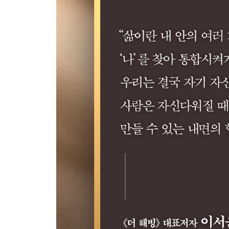
34. 악연에 빠지는 이유
35. 토성 리턴
36. 고정관념을 깨라
37. 부자가 되기 어려운 세상
38. 매트릭스를 탈출하라
39. 진정한 나 자신의 목소리를 듣다
40. 새로운 길이 나타나다