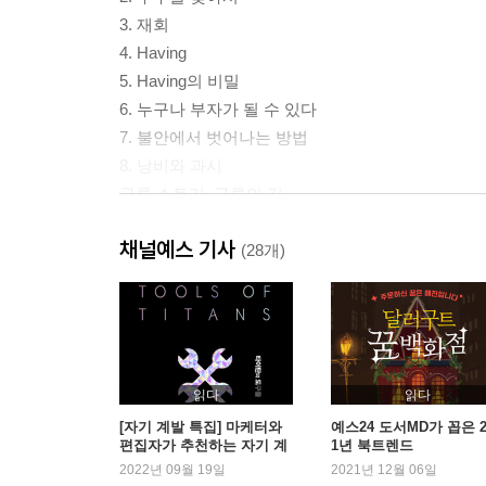
3. 재회
4. Having
5. Having의 비밀
6. 누구나 부자가 될 수 있다
7. 불안에서 벗어나는 방법
8. 낭비와 과시
구루 스토리_구루의 길
채널예스 기사
2부. 돈을 끌어오는 사람 vs 돈을 밀어내는 사람
(28개)
9. 베로나의 햇살
10. 진짜 부자
11. 가짜 부자
12. 돈을 끌어당기는 힘
읽다
읽다
13. 귀인
[자기 계발 특집] 마케터와
예스24 도서MD가 꼽은 2
편집자가 추천하는 자기 계
1년 북트렌드
구루 스토리_고등학생 구루가 되다
발서
2022년 09월 19일
2021년 12월 06일