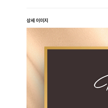
3부. 감정에 답이 있다
14. Having을 시작하다
상세 이미지
15. 소비할 때의 마음
16. 새로운 키워드
17. 감정의 힘
18. Having 신호등
구루 스토리_비바람이 치다
4부. 불안에서 해방되려면
19. 빨간불
20. 진정한 편안함
21. 부의 근력을 키워라
22. 아무리 애써도 여전히 불안하다면
23. 간절히 원하면 이루어지지 않는다
24. Having 노트