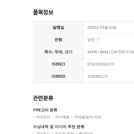
품목정보
발행일
2020년 03월 01일
판형
양장
쪽수, 무게, 크기
344쪽 | 468g | 134*204*27
ISBN13
9791190382175
ISBN10
1190382172
관련분류
카테고리 분류
국내도서
자기계발
처세술/삶의 자세
수상내역 및 미디어 추천 분류
국내도서
미디어 추천
중앙일보