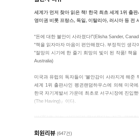
변화를 안다면 놀랄 수밖에 없을 거예요.” 서윤의 
세계가 먼저 찾아 읽은 책! 한국 최초 세계 1위 출
영미권 비롯 프랑스, 독일, 이탈리아, 러시아 등 전 
“우리는 세상의 어떤 것도 있는 그대로 인식할 수 
얀색 운동화를 예로 들어보죠. 갑자기 온 세상에 하
“돈에 대한 불안이 사라졌다!”(Elisha Sander, Canad
는 다르게 인식될 거예요. ‘없음’의 세상에서 ‘있음
“책을 읽자마자 마음이 편안해졌다. 부정적인 생각이 들어도 
--- p.53
“절망의 시기에 한 줄기 희망의 빛이 된 작품! 책을 
Australia)
“궁금한 것이 하나 있어요. 부자들도 다 Having을 
미국과 유럽의 독자들이 ‘불안감이 사라지게 해준 책’
기다렸다는 듯 서윤이 바로 대답했다. “네, Havi
세계 1위 출판사인 펭귄랜덤하우스에 의해 미국에서 
실 진짜 부자들은 Having을 삶의 일부처럼 실천하고
한국 자기계발서 가운데 최초로 서구시장에 진입했다.
(The Having)』이다.
“진짜 부자라니요?”
“세상에는 두 종류의 부자가 있어요. 진짜 부자와 가
‘부(富)로 가는 사다리’가 무너졌다는 지금, 평범한
상승을 이루지 못할 것”이라고 생각했다. 미래에 대
그녀가 차분하게 말을 이어갔다. “10만 명의 데이터
회원리뷰
‘낮다’고 답한 것이다. 더욱이 인공지능(AI)으
(647건)
들이 부를 형성한 과정을 봐도 Having은 분명 부