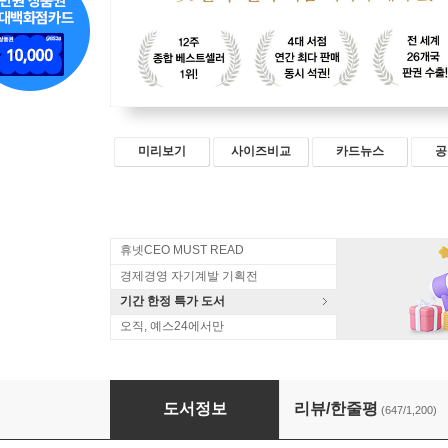
미리보기
사이즈비교
카드뉴스
공
휴넷CEO MUST READ
경제경영 자기계발 기획전
기간 한정 특가 도서
오직, 예스24에서만
더 해빙 The Having (50만부 기념 리커버 에디션
도서정보
리뷰/한줄평
(647/1,200)