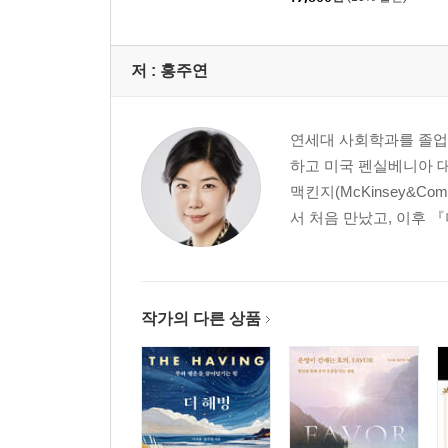
저 :
홍주연
연세대 사회학과를 졸업한
하고 미국 펜실베니아 대학 
맥킨지(McKinsey&
서 처음 만났고, 이후 『
작가의 다른 상품