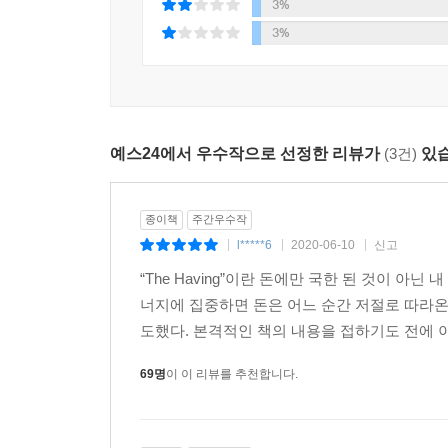
3%
부자들은 재산 규모에 따라 한 번 더 나뉘게 된다. 1억
저자 이서윤은 수만 건의 사례를 직접 분석한 결
3%
단계로 구분되는 것이다. 여기에 중산층 및 서민층의
행운의 세계로 인도한다. 자신의 감정을 활용해 쉽
--- p.125
진정으로 원하는 인생을 살 수 있도록 이끌어준다.
“그것은 ‘감정’이에요.”
부와 행운을 만나는 출발점, 마법의 감정 Having
“네? 사람은 감정에 휘둘리기 때문에 이기기 힘들 
예스24에서 우수작으로 선정한 리뷰가
(3건)
있습
“Having은 단 돈 1달러라도 ‘지금 나에게 돈이 있
서윤이 천천히 고개를 저었다. “잘 알려지지 않은
“행운은 우리의 노력에 곱셈이 되는 것이지 덧셈이 
생명력과 연결되어 있죠. 어떤 인공지능도 표현을 모
종이책
주간우수작
“때론 기다림도 필요합니다. 여기서 기다리는 것은
져다주는 원천이 될 수 있어요.”
l*****6
2020-06-10
신고
|
|
|
자신에게 투자하는 적극적인 기다림입니다. 기억하세
--- p.149
“The Having”이란 돈에만 국한 된 것이 
반드시 가장 큰 과실을 딸 수 있답니다.”
너지에 집중하면 돈은 어느 순간 저절로 따라온
“불안과 긴장의 자석은 돈을 밀어내고, 기쁨과 편안
그녀가 컵을 좌우로 흔들더니 움직임을 멈추고 내 눈
도했다. 본격적인 책의 내용을 접하기도 전에 이
-본문 중에서
이 컵이 마구 흔들리면 어떻게 될까요?” “물이 흔
69명
이 이 리뷰를 추천합니다.
이 책은 전직 기자인 홍주연이 행운의 구루 이서윤
“마음의 그릇도 마찬가지예요. 물컵이 갈팡질팡 흔들
부자가 되는 방법에 대한 질문에 이서윤은 쉽고 
는 법이에요. 제가 만난 수많은 부자들은 대부분 돈
홍주연에게는 예상치 못한 행운들이 찾아왔고 건강