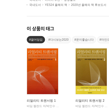
국내도서
YES24 올해의 책
2020년 올해의 책 후보도서
이 상품의 태그
#끌어당김
#다시보는2020
#운이좋습니다
#마인
리얼리티 트랜서핑 1
리얼리티 트랜서핑 2
바딤 젤란드 저/박인수 역
정신세계사
바딤 젤란드 저/박인수 역
|
|