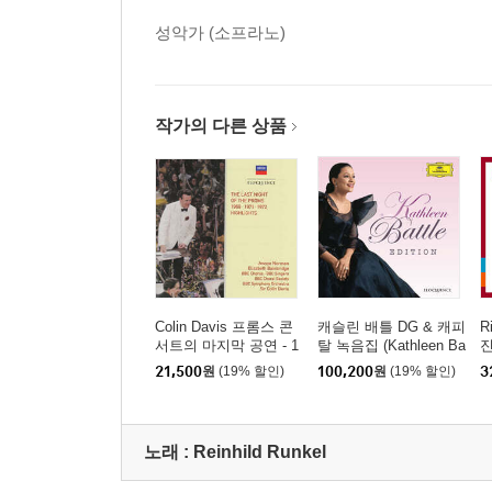
성악가 (소프라노)
작가의 다른 상품
Colin Davis 프롬스 콘
캐슬린 배틀 DG & 캐피
R
서트의 마지막 공연 - 1
탈 녹음집 (Kathleen Ba
진
969년 71년, 72년 하이
ttle Edition)
a
21,500
원
(19% 할인)
100,200
원
(19% 할인)
3
라이트 (The Last Night
of the Proms 1969,197
1,1972 - Highlights)
노래 :
Reinhild Runkel