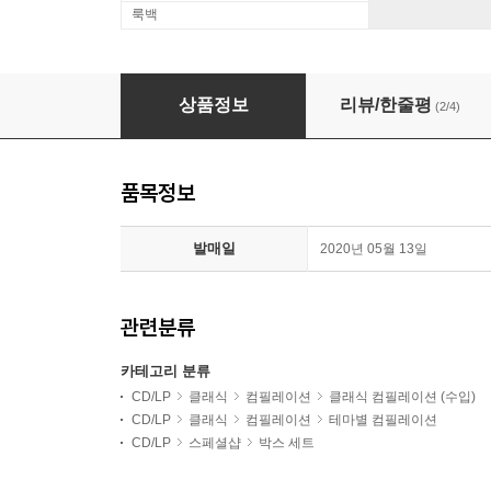
룩백
데카 레이블 90주년 기념 한정반 (Decca the Suprem
상품정보
리뷰/한줄평
(2/4)
품목정보
발매일
2020년 05월 13일
관련분류
카테고리 분류
CD/LP
클래식
컴필레이션
클래식 컴필레이션 (수입)
CD/LP
클래식
컴필레이션
테마별 컴필레이션
CD/LP
스페셜샵
박스 세트