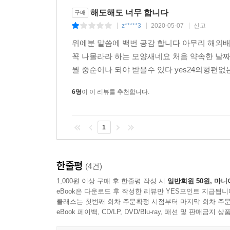
해도해도 너무 합니다
구매
z*****3
2020-05-07
신고
|
|
|
위에분 말씀에 백번 공감 합니다 아무리 해외
꼭 나몰라라 하는 모양새네요 처음 약속한 날짜
월 중순이나 되야 받을수 있다 yes24의형편
6명
이 이 리뷰를 추천합니다.
1
한줄평
(4건)
1,000원 이상 구매 후 한줄평 작성 시
일반회원 50원, 마니
eBook은 다운로드 후 작성한 리뷰만 YES포인트 지급됩니
클래스는 첫번째 회차 주문확정 시점부터 마지막 회차 주문
eBook 페이백, CD/LP, DVD/Blu-ray, 패션 및 판매금