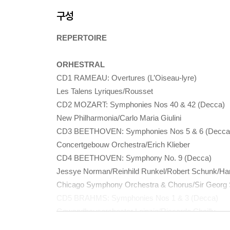
구성
REPERTOIRE
ORHESTRAL
CD1 RAMEAU: Overtures (L’Oiseau-lyre)
Les Talens Lyriques/Rousset
CD2 MOZART: Symphonies Nos 40 & 42 (Decca)
New Philharmonia/Carlo Maria Giulini
CD3 BEETHOVEN: Symphonies Nos 5 & 6 (Decca
Concertgebouw Orchestra/Erich Klieber
CD4 BEETHOVEN: Symphony No. 9 (Decca)
Jessye Norman/Reinhild Runkel/Robert Schunk/Ha
Chicago Symphony Orchestra & Chorus/Sir Georg S
CD5 BRAHMS: Symphonies Nos 1 & 3 (Decca)
Gewandhausorchester Leipzig/Riccardo Chailly
CD6 R. STRAUSS: Also sprach Zarathustra; Till Eule