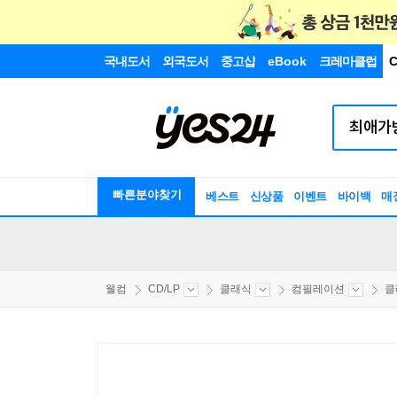
국내도서
외국도서
중고샵
eBook
크레마클럽
C
빠른분야찾기
베스트
신상품
이벤트
바이백
매
웰컴
CD/LP
클래식
컴필레이션
클