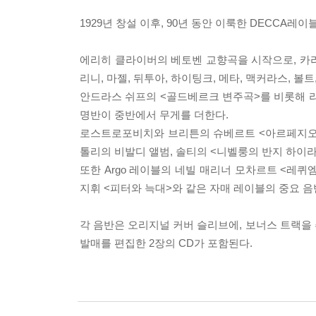
1929년 창설 이후, 90년 동안 이룩한 DECCA
에리히 클라이버의 베토벤 교향곡을 시작으로, 카라
리니, 마젤, 뒤투아, 하이팅크, 메타, 맥커라스, 볼
안드라스 쉬프의 <골드베르크 변주곡>를 비롯해 라두 
명반이 중반에서 무게를 더한다.
로스트로포비치와 브리튼의 슈베르트 <아르페지오네
톨리의 비발디 앨범, 솔티의 <니벨룽의 반지 하이
또한 Argo 레이블의 네빌 매리너 모차르트 <레퀴엠>, 
지휘 <피터와 늑대>와 같은 자매 레이블의 중요 음
각 음반은 오리지널 커버 슬리브에, 보너스 트랙을 
발매를 편집한 2장의 CD가 포함된다.