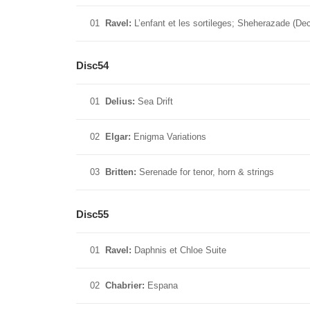
01
Ravel:
L’enfant et les sortileges; Sheherazade (De
Disc54
01
Delius:
Sea Drift
02
Elgar:
Enigma Variations
03
Britten:
Serenade for tenor, horn & strings
Disc55
01
Ravel:
Daphnis et Chloe Suite
02
Chabrier:
Espana