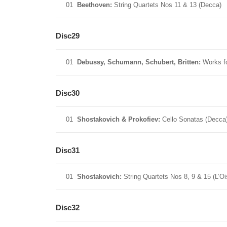
01
Beethoven:
String Quartets Nos 11 & 13 (Decca)
SAINT-SAENS: Danse Macabre
National Symphony Orchestra/Boyd Neel
Disc29
TCHAIKOVSKY: Symphony no.5
National Symphony Orchestra/Sidney Beer
01
Debussy, Schumann, Schubert, Britten:
Works fo
Disc30
01
Shostakovich & Prokofiev:
Cello Sonatas (Decca
Disc31
01
Shostakovich:
String Quartets Nos 8, 9 & 15 (L’Oi
Disc32