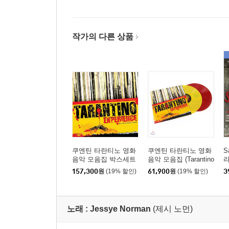
작가의 다른 상품
쿠엔틴 타란티노 영화
쿠엔틴 타란티노 영화
S
음악 모음집 박스세트
음악 모음집 (Tarantino
라
(The Tarantino Experie
Experience) [옐로우 &
a
157,300
원
(19% 할인)
61,900
원
(19% 할인)
3
nce Box Set) [스플래
레드 컬러 2LP]
터 컬러 6LP]
노래 :
Jessye Norman
(제시 노먼)