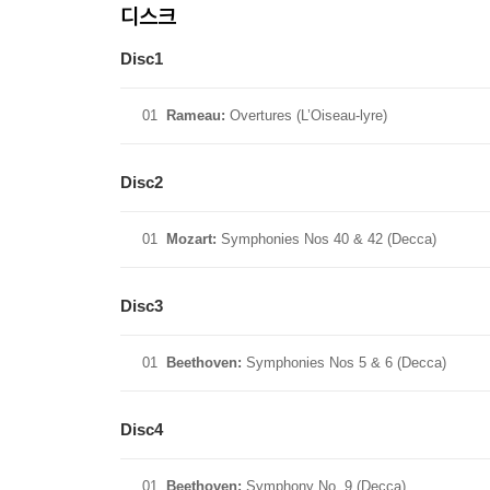
디스크
Salome - Dance of the Seven Veils; Don Juan (Dec
Wiener Philharmoniker/Herbert von Karajan
Disc1
CD7 RIMSKY-KORSAKOV: Scheherazade, Caproccio 
Cleveland Orchestra/Maazel
01
Rameau:
Overtures (L’Oiseau-lyre)
CD8 ROMANTIC RUSSIA (Decca)
London Symphony Orchestra/Sir Georg Solti
Disc2
CD9 HOLST: The Planets (Decca)
Montreal Symphony Orchestra/Charles Dutoit
01
Mozart:
Symphonies Nos 40 & 42 (Decca)
CD10 PROKOFIEV: Peter & The Wolf;
BRITTEN: The Young Person’s Guide to the Orches
Sean Connery/Royal Philharmonic Orchestra/Antal 
Disc3
CD11 SHOSTAKOVICH: Symphonies Nos 5 & 9 (D
Royal Concertgebouw Orchestra/Bernard Haitink
01
Beethoven:
Symphonies Nos 5 & 6 (Decca)
CD12 HERRMANN: The Great Movie Thrillers (Pha
LPO/Bernard Herrmann
Disc4
CD13 WILLIAMS: Star Wars Suite; Close Encounters
Los Angeles Philharmonic/Zubin Mehta
01
Beethoven:
Symphony No. 9 (Decca)