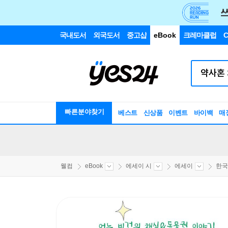
국내도서
외국도서
중고샵
eBook
크레마클럽
C
빠른분야찾기
베스트
신상품
이벤트
바이백
매
웰컴
eBook
에세이 시
에세이
한국