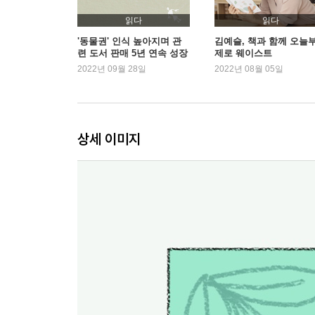
episode 12. 글쓰기 모임
읽다
읽다
episode 13. 동물 인형
'동물권' 인식 높아지며 관
김예슬, 책과 함께 오늘
련 도서 판매 5년 연속 성장
제로 웨이스트
special episode 7. 모피
세
2022년 09월 28일
2022년 08월 05일
episode 14. 이미지가 뭐라고
episode 15. 바로 그 얼굴
episode 16. 바다의 외계인
special episode 8. 어업과 생태계
상세 이미지
episode 17. 아멜리가 병원을 옮긴 이유
episode 18. 현실과 이상 사이에서
special episode 9. 공장식 축산의 문제
episode 19. 찰리와 순미의 근황
episode 20. 피노키오는 사람일까?
special episode 10. 채식이 더 비싸지 않나요?
episode 21. 보통의 나들이
episode 22. 처음 연결되던 순간
episode 23. 요리 모임
special episode 11. 채식의 영양