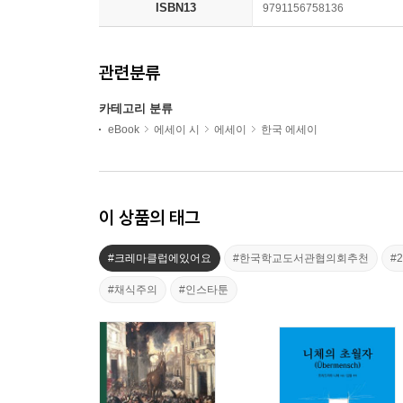
ISBN13
9791156758136
관련분류
카테고리 분류
eBook
에세이 시
에세이
한국 에세이
이 상품의 태그
#크레마클럽에있어요
#한국학교도서관협의회추천
#
#채식주의
#인스타툰