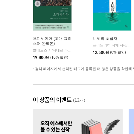
오디세이아 (고대 그리
니체의 초월자
스어 완역본)
프리드리히 니체 저/김철 편역
호메로스 저/페테르 파울 루벤스 그림/박문재 역
현대지성
|
12,500
원
(0% 할인)
19,800
원
(10% 할인)
검색 페이지에서 선택된 태그에 등록된 더 많은 상품을 확인해 
이 상품의 이벤트
(13개)