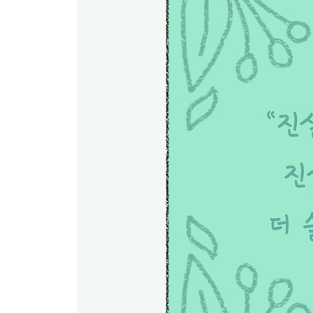
episode 24. 아멜리의 마음
episode 25. 타성의 안개
special episode 12. 육식과 환경
episode 26. 완벽주의자
episode 27. 서른 살의 아멜리
special episode 13. 대체 요리
episode 28. 객체화
episode 29. 내향인 아멜리
episode 30. 동물 해방
episode 31. 작은 변화를 믿어요
special episode 14. 상품 고르는 법
episode 32. 에코페미니즘
episode 33. 식물의 고통
special episode 15. 비건을 지향하는 유명인 10
episode 34. 지치지 않게 비건 지향
last episode. 마지막 질문
epilogue 1. 비건 페스티벌