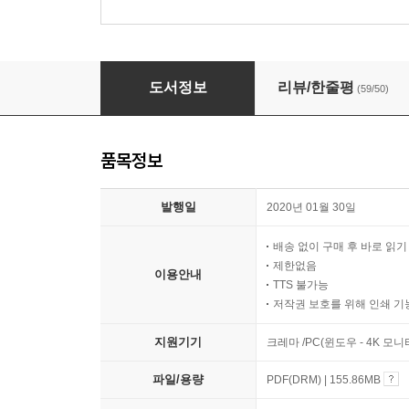
나의 비거니즘 만화
도서정보
리뷰/한줄평
(59/50)
품목정보
발행일
2020년 01월 30일
배송 없이 구매 후 바로 읽
제한없음
이용안내
TTS 불가능
저작권 보호를 위해 인쇄 기
지원기기
크레마 /PC(윈도우 - 4K 모
파일/용량
PDF(DRM) | 155.86MB