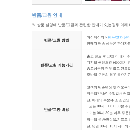
반품/교환 안내
※ 상품 설명에 반품/교환과 관련한 안내가 있는경우 아래 
마이페이지 >
반품/교환 신청
반품/교환 방법
판매자 배송 상품은 판매자와
출고 완료 후 10일 이내의 
디지털 콘텐츠인 eBook의 
반품/교환 가능기간
중고상품의 경우 출고 완료일
모바일 쿠폰의 경우 유효기간(
고객의 단순변심 및 착오구
직수입양서/직수입일서중 일
단, 아래의 주문/취소 조건인
오늘 00시 ~ 06시 30분 
반품/교환 비용
오늘 06시 30분 이후 주문
직수입 음반/영상물/기프트 
단, 당일 00시~13시 사이