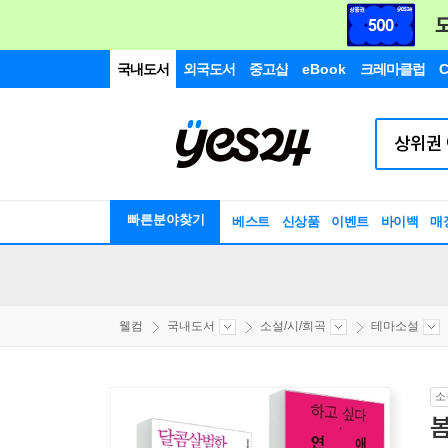
국내도서
외국도서
중고샵
eBook
크레마클럽
C
빠른분야찾기
베스트
신상품
이벤트
바이백
매
웰컴
국내도서
소설/시/희곡
테마소설
소