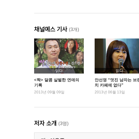
채널예스 기사
(3개)
읽다
읽다
<짝> 달콤 살벌한 연애의
안선영 “멋진 남자는 브
기록
치 카페에 없다”
2013년 09월 09일
2013년 06월 13일
저자 소개
(3명)