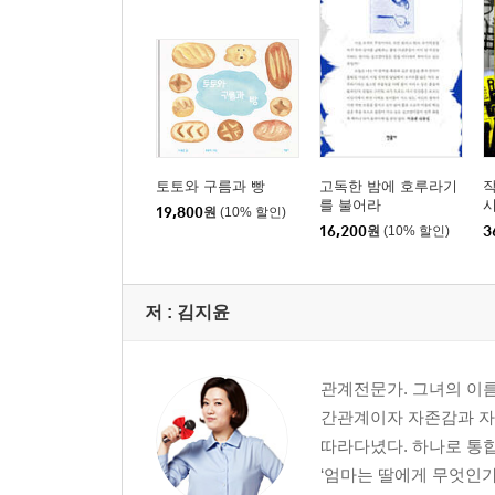
토토와 구름과 빵
고독한 밤에 호루라기
를 불어라
시
19,800
원
(10% 할인)
16,200
원
(10% 할인)
3
저 :
김지윤
관계전문가. 그녀의 이름
간관계이자 자존감과 자
따라다녔다. 하나로 통합
‘엄마는 딸에게 무엇인가?