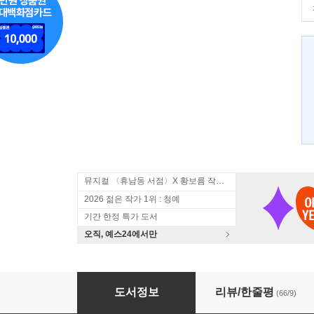
뮤지컬 〈휴남동 서점〉X 황보름 작가 북토크
2026 젊은 작가 1위 : 청예
기간 한정 특가 도서
오직, 예스24에서만
봄바람 살랑~ 연애하고 싶다 세트
도서정보
리뷰/한줄평
(66/9)