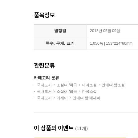
품목정보
발행일
2013년 05월 09일
쪽수, 무게, 크기
1,050쪽 | 153*224*60mm
관련분류
카테고리 분류
국내도서
소설/시/희곡
테마소설
연애/사랑소설
국내도서
소설/시/희곡
한국소설
국내도서
에세이
연애/사랑 에세이
이 상품의 이벤트
(11개)