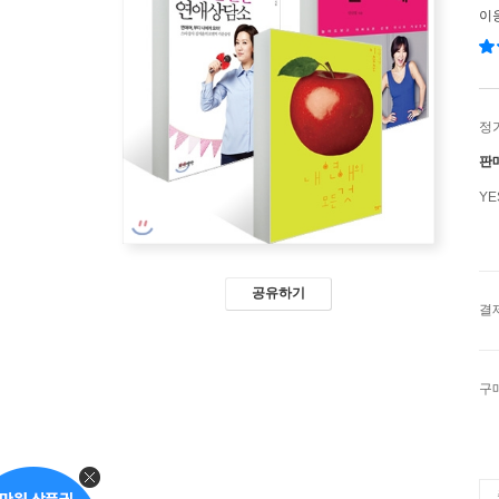
이
정
판
Y
공유하기
결
구