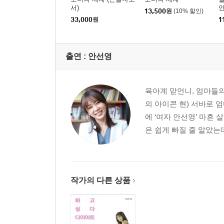
서)
안
13,500
원
(10% 할인)
33,000
원
1
출연 :
안선영
육아계 맏언니, 엄마들의 
의 아이콘 현) 서바로 
에 ‘여자 안선영’ 마흔 
은 쉽게 빠질 줄 알았는데
작가의 다른 상품