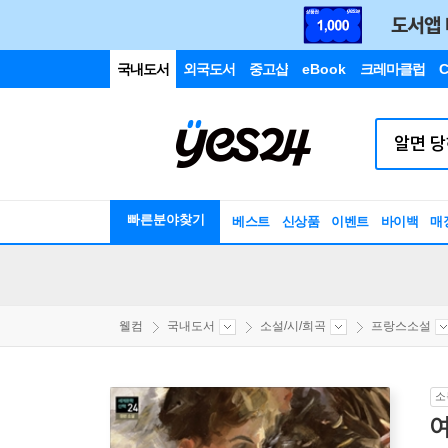
국내도서
외국도서
중고샵
eBook
크레마클럽
C
빠른분야찾기
베스트
신상품
이벤트
바이백
매
웰컴
국내도서
소설/시/희곡
프랑스소설
소