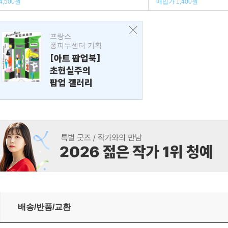
4,500원
매입가 1,400원
프랑스
퐁피두센터 기획
[아트 팝업북]
초현실주의
팝업 갤러리
배송/반품/교환