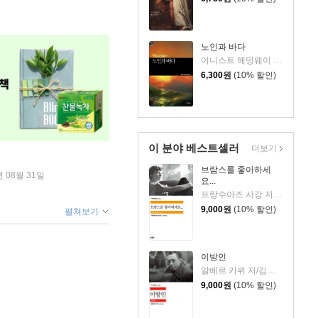
노인과 바다
어니스트 헤밍웨이 저/붉은여우 역
6,300
원
(10% 할인)
이 분야 베스트셀러
더보기
브람스를 좋아하세
년 08월 31일
요...
프랑수아즈 사강 저/김남주 역
9,000
원
(10% 할인)
펼쳐보기
이방인
알베르 카뮈 저/김화영 역
9,000
원
(10% 할인)