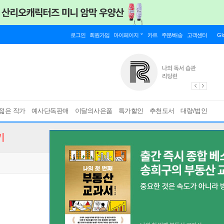
로그인
회원가입
마이페이지
카트
주문/배송
고객센터
Gl
젊은 작가
예사단독판매
이달의사은품
특가할인
추천도서
대량/법인
기