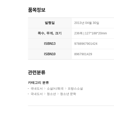
품목정보
발행일
2013년 04월 30일
쪽수, 무게, 크기
236쪽 | 127*188*20mm
ISBN13
9788967901424
ISBN10
8967901429
관련분류
카테고리 분류
국내도서
소설/시/희곡
프랑스소설
국내도서
청소년
청소년 문학