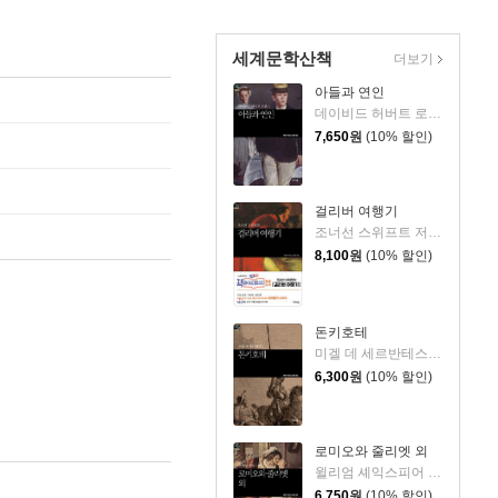
세계문학산책
더보기
아들과 연인
데이비드 허버트 로렌스 저/붉은여우 역
7,650
원
(10% 할인)
걸리버 여행기
조너선 스위프트 저/붉은여우 역
8,100
원
(10% 할인)
돈키호테
미겔 데 세르반테스 저/붉은여우 역
6,300
원
(10% 할인)
로미오와 줄리엣 외
윌리엄 셰익스피어 저/붉은여우 역
6,750
원
(10% 할인)