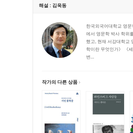
해설 :
김욱동
한국외국어대학교 영문학
에서 영문학 박사 학위
했고, 현재 서강대학교
학이란 무엇인가》 《세
변...
작가의 다른 상품