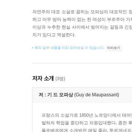
자연주의 대표 소설로 꼽히는 모파상의 대표적인 장
하고 아무 방어 능력이 없는 한 여성이 부르주아 가
이상과 누추한 현실 사이에서 빚어지는 갈등과 긴장
치가 있다고 역설한다.
책의 일부 내용을 미리 읽어보실 수 있습니다.
미리보기
저자 소개
(3명)
저 :
기 드 모파상
(Guy de Maupassant)
프랑스의 소설가로 1850년 노르망디에서 태어났
발하자 학업을 중단하고 자원입대했다. 종전 
플로베르에게 소개받은 에밀 졸라, 투르게네프, 