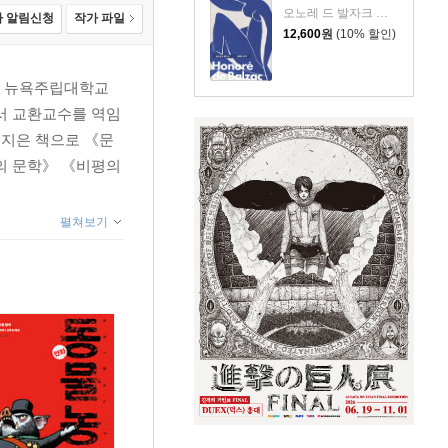
오노레 드 발자크 저/박명숙 역
 알림신청
작가 파일
12,600
원
(10% 할인)
, 뉴욕주립대학교
서 교환교수를 역임
 지은 책으로 《문
의 문학》 《비평의
펼쳐보기