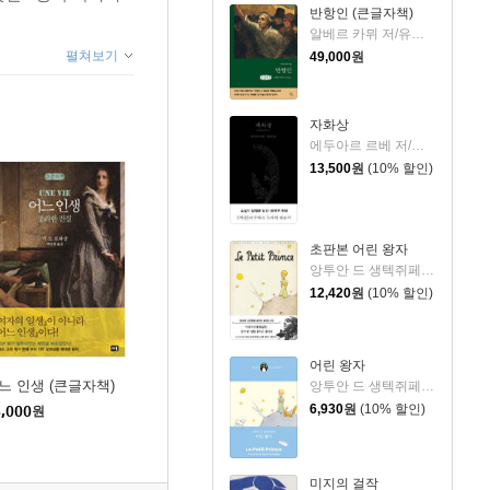
반항인 (큰글자책)
알베르 카뮈 저/유기환 역
펼쳐보기
49,000
원
자화상
에두아르 르베 저/정영문 역
13,500
원
(10% 할인)
초판본 어린 왕자
앙투안 드 생텍쥐페리 저/김미정 역
12,420
원
(10% 할인)
어린 왕자
느 인생 (큰글자책)
앙투안 드 생텍쥐페리 저/김미정 역
6,930
원
(10% 할인)
,000
원
미지의 걸작