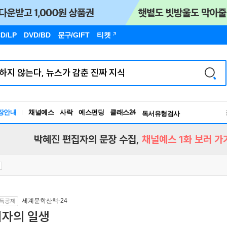
D/LP
DVD/BD
문구
/GIFT
티켓
장안내
채널예스
사락
예스펀딩
클래스24
독서유형검사
RBTI Lab
독서유형검사
박혜진 편집자의 문장 수집,
채널예스 1화 보러 가
세계문학산책-24
득공제
여자의 일생