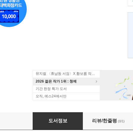
뮤지컬 〈휴남동 서점〉X 황보름 작가 북토크
2026 젊은 작가 1위 : 청예
기간 한정 특가 도서
오직, 예스24에서만
여자의 일생
도서정보
리뷰/한줄평
(0/1)