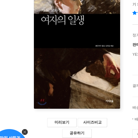
기
정
판
Y
결
배
배
미리보기
사이즈비교
공유하기