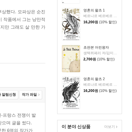
영혼의 왈츠 1
부상했다. 모파상은 순진
베르나르 베르베르 저/전미연 역
이 작품에서 그는 낭만적
16,200
원
(10% 할인)
지만 그래도 살 만한 가
초판본 어린왕자
생텍쥐페리 저/김미정 역
2,700
원
(10% 할인)
영혼의 왈츠 2
베르나르 베르베르 저/전미연 역
16,200
원
(10% 할인)
 알림신청
작가 파일
센-프랑스 전쟁이 발
으며 글을 썼다.
이 분야 신상품
더보기
롯한 6명의 작가가