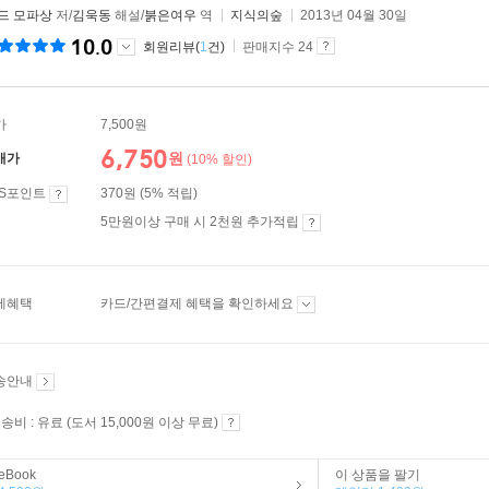
 드 모파상
저/
김욱동
해설/
붉은여우
역
지식의숲
2013년 04월 30일
10.0
회원리뷰(
1
건)
판매지수 24
가
7,500원
6,750
원
매가
(10% 할인)
ES포인트
370원 (5% 적립)
5만원이상 구매 시 2천원 추가적립
제혜택
카드/간편결제 혜택을 확인하세요
송안내
송비 : 유료 (도서 15,000원 이상 무료)
eBook
이 상품을 팔기