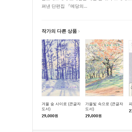
펴낸 단편집 『메당의...
작가의 다른 상품
겨울 숲 사이로 (큰글자
가을빛 속으로 (큰글자
도서)
도서)
2
29,000
원
29,000
원