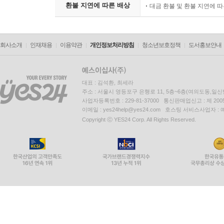
환불 지연에 따른 배상
대금 환불 및 환불 지연에 
회사소개
인재채용
이용약관
개인정보처리방침
청소년보호정책
도서홍보안내
대표 : 김석환, 최세라
주소 : 서울시 영등포구 은행로 11, 5층~6층(여의도동,일신
사업자등록번호 : 229-81-37000 통신판매업신고 : 제 200
이메일 : yes24help@yes24.com 호스팅 서비스사업자 :
Copyright ⓒ YES24 Corp. All Rights Reserved.