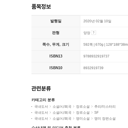
품목정보
발행일
2020년 02월 10일
판형
양장
쪽수, 무게, 크기
592쪽 | 670g | 128*188*38
ISBN13
9788932919737
ISBN10
8932919739
관련분류
카테고리 분류
국내도서
소설/시/희곡
장르소설
추리/미스터리
국내도서
소설/시/희곡
장르소설
SF
국내도서
소설/시/희곡
영미소설
영미 장편소설
수상내역 및 미디어 추천 분류