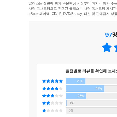
클래스는 첫번째 회차 주문확정 시점부터 마지막 회차 주문
「설득은 이해에서 비롯되지. 우리는 상대가 누구인
옮긴이의 한마디
사락 독서모임으로 진행된 클래스는 사락 독서모임 게시판
것들은 모두…….」 예이츠는 손을 휘휘 저었다. 
eBook 페이백, CD/LP, DVD/Blu-ray, 패션 및 판매금
에밀리와 윌을 중심으로 전개되는 이 소설은 언어
--- pp.561-562
문제들과 멋지게 엮어 냈다.
97
명
추천사
단어가 무기 취급되고, 빌런들이 문학 거장의 이름을
- [뉴욕 타임스]
별점별로 리뷰를 확인해 보세
『렉시콘』은 전속력으로 시작해 절대 속도를 늦추
25%
- [타임]
49%
올해의 페이지 터너이자 …… 영리한 스릴러.
26%
- [시카고 트리뷴]
1%
0%
매끄러운 구성, 눈을 뗄 수 없는 스릴러.