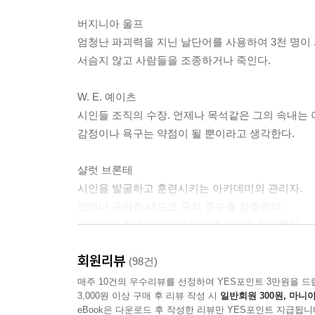
에밀리는 매슬로의 욕구 단계 이론을 배웠다. 사람
버지니아 울프
있다는 이론이었다. 에밀리는 지식을 추구하는 사람들
엄청난 파괴력을 지닌 날단어를 사용하여 3천 명이 
들의 욕구에 대한 영향력을 [규범적 사회 영향력]이
서슴지 않고 사람들을 조종하거나 죽인다.
을 228가지 사이코그래프 카테고리로 나눌 수 있으며
「난 이게 좀 더 멋질 줄 알았어요.」 에밀리가 엘
W. E. 예이츠
목을 가르쳤다. 건물 앞에 엘리엇의 차가 주차되어 
시인들 조직의 수장. 언제나 목석같은 그의 속내는 
리엇뿐이었기 때문이다. 「난 이게 마법 같을 거라
감정이나 욕구는 약점이 될 뿐이라고 생각한다.
엘리엇은 서류 작업을 하느라 바빴다. 하지만 에밀
가 여기 있는 것은 엘리엇의 잘못이었기 때문이다. 
샬럿 브론테
「언제 마법 같아지는데요?」
시인을 발굴하고 훈련시키는 아카데미의 관리자.
「네가 책들을 마쳤을 때.」 엘리엇이 말했다.
언제나 우아한 태도로 규칙 준수를 강조한다.
--- p.138
아카데미 학생이었을 때부터 엘리엇과 친밀했다.
「단어들은 단순히 소리나 모양이 아니야. 그것들은 의
회원리뷰
T. S. 엘리엇
(98건)
가 특별한 소리에 특별한 방식으로 반응하도록 훈련시
아카데미의 비상근 강사. 과거 문제아였던 울프를 
매주 10건의 우수리뷰를 선정하여 YES포인트 3만원을 드
--- p.259
3,000원 이상 구매 후 리뷰 작성 시
일반회원 300원, 마니아
자신이 한 최악의 행동은 [울프를 현재의 존재가 되
eBook은 다운로드 후 작성한 리뷰만 YES포인트 지급됩니