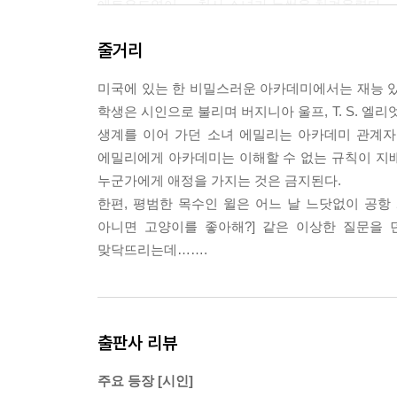
애트우드였어.」 천사 소녀가 눈썹을 치켜올렸다.
「그래서……?」 에밀리가 말했다.
줄거리
「모두 유명한 시인들이야.」 소년이 말했다. 「대
았다. 「쟨 몰랐나 봐.」
미국에 있는 한 비밀스러운 아카데미에서는 재능 있
「내가 죽치고 앉아서 시인들 이름이나 처외우고 있
학생은 시인으로 불리며 버지니아 울프, T. S. 엘
--- p.99
생계를 이어 가던 소녀 에밀리는 아카데미 관계자
에밀리에게 아카데미는 이해할 수 없는 규칙이 지
「왜 당신 친구들이 이상하게 바뀐 건가요?」
누군가에게 애정을 가지는 것은 금지된다.
「구부러졌어.」
한편, 평범한 목수인 윌은 어느 날 느닷없이 공항
「그게 무슨 뜻이죠?」
아니면 고양이를 좋아해?] 같은 이상한 질문을
「울프가 그 사람들을 그렇게 했어.」
맞닥뜨리는데…….
「그게 무슨…….」
「그건 울프가 아주 설득력이 있다는 뜻이야.」
「설득력이요? 그 여자가 설득력이 있다고요?」
「말했잖아. 시인들은 단어를 아주 능숙하게 써.」 
출판사 리뷰
「지금 울프가 그 사람들더러 우리를 죽이라고 설
--- p.128
주요 등장 [시인]