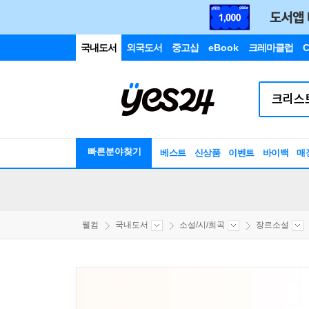
국내도서
외국도서
중고샵
eBook
크레마클럽
C
빠른분야찾기
베스트
신상품
이벤트
바이백
매
웰컴
국내도서
소설/시/희곡
장르소설