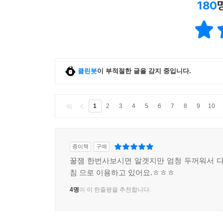
180
클린봇
이 부적절한 글을 감지 중입니다.
1
2
3
4
5
6
7
8
9
10
종이책
구매
꿀잼 한번사보시면 알겟지만 엄청 두꺼워서 다
침 으로 이용하고 있어요.ㅎㅎㅎ
4명
이 이 한줄평을 추천합니다.