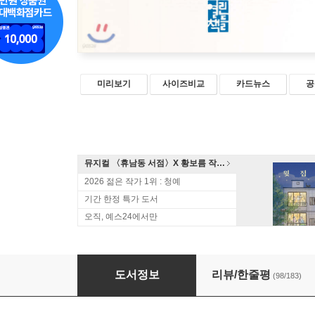
미리보기
사이즈비교
카드뉴스
공
뮤지컬 〈휴남동 서점〉X 황보름 작가 북토크
2026 젊은 작가 1위 : 청예
기간 한정 특가 도서
오직, 예스24에서만
렉시콘
도서정보
리뷰/한줄평
(98/183)