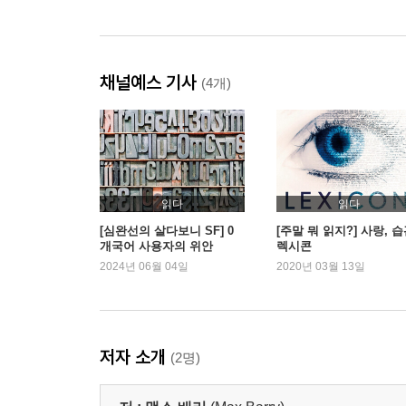
채널예스 기사
(4개)
읽다
읽다
[심완선의 살다보니 SF] 0
[주말 뭐 읽지?] 사랑, 습
개국어 사용자의 위안
렉시콘
2024년 06월 04일
2020년 03월 13일
저자 소개
(2명)