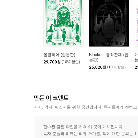
올클리어 (합본판)
Blackout 등화관제 (합
개
본판)
29,700
원
(10% 할인)
25,020
원
(10% 할인)
2
만든 이 코멘트
저자, 역자, 편집자를 위한 공간입니다. 독자들에게 전하고
접수된 글은 확인을 거쳐 이 곳에 게재됩니다.
독자 분들의 리뷰는 리뷰 쓰기를, 책에 대한 문의는 1: