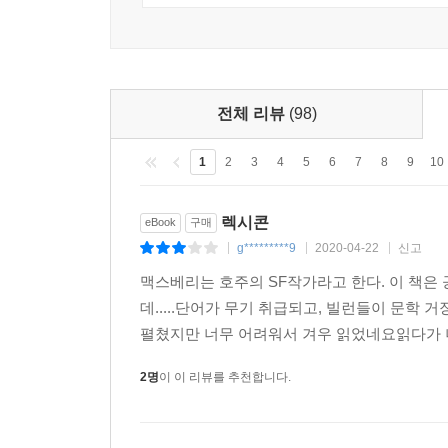
- [워싱턴 포스트]
[멋지다], [훌륭하다]라는 말은 이 작품을 표현하기
- [AP]
전체 리뷰
(98)
스릴러, 디스토피아, 호러의 만족스러운 조합.
1
2
3
4
5
6
7
8
9
10
- [라이브러리 저널]
렉시콘
eBook
구매
g*********9
2020-04-22
신고
|
|
|
맥스베리는 호주의 SF작가라고 한다. 이 책은
데.....단어가 무기 취급되고, 빌런들이 문학
펼쳤지만 너무 어려워서 겨우 읽었네요읽다가 너
2명
이 이 리뷰를 추천합니다.