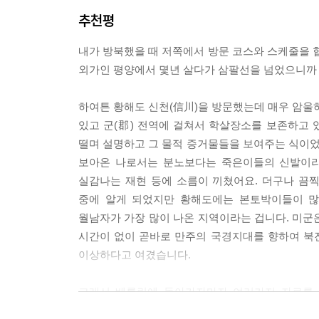
마음을 주셨느니라. 그러나 하나님의 하시는 일의 시종
황해도 신천 대학살사건을 배경으로 이땅에 들어와
추천평
--- p.251
소용돌이에 휩쓸렸던 인간군상들의 원한과 해원을 
내가 방북했을 때 저쪽에서 방문 코스와 스케줄을
열려나가기를 희망한다. 『손님』은 황석영만이 경
네가 무엇을 하였느냐 네 아우의 핏소리가 땅에서부
외가인 평양에서 몇년 살다가 삼팔선을 넘었으니까
형식을 추구하는 실험정신이 만들어낸 작품이다.
서 저주를 받으리니 네가 밭 갈아도 땅이 다시는 그
구성한, 리얼리즘의 틀을 깨고 나온 리얼리즘이라 할
하여튼 황해도 신천(信川)을 방문했는데 매우 암울하
--- p.161
있고 군(郡) 전역에 걸쳐서 학살장소를 보존하고
떨며 설명하고 그 물적 증거물들을 보여주는 식이
그러나 참극은 거의가 사실일 것이다. 악몽은 사실이
보아온 나로서는 분노보다는 죽은이들의 신발이라
듭된 말은 마치 타버린 책의 종잇장처럼 검게 일그
실감나는 재현 등에 소름이 끼쳤어요. 더구나 끔찍
으리라.
중에 알게 되었지만 황해도에는 본토박이들이 많
--- p.108
월남자가 가장 많이 나온 지역이라는 겁니다. 미
시간이 없이 곧바로 만주의 국경지대를 향하여 북
그때 우리는 양쪽이 모두 어렸다고 생각한다. 더 자
이상하다고 여겼습니다.
의 일은 역시 물질에 근거하여 땀 흘려 근로하고 그
있는 법이다. 야소교나 사회주의를 신학문이라고 받
그래서 베를린에 돌아가자마자 여러가지 자료를 
일은 잊어버리고 만 것이다.
의하면 황해도에는 봉건시대부터 토착 대지주가 