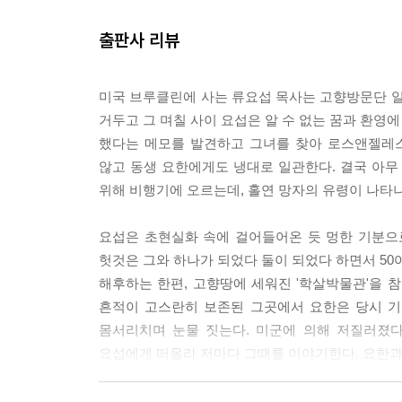
주었다. 형님 이제야 고향에 돌아온 거요, 하고 요섭
것이 나의 형식에 관한 고민이다.”
출판사 리뷰
--- p.254-255
-작가의 말에서
요섭은 두리번거리며 사람들의 뒤통수를 지나 얼굴을 
미국 브루클린에 사는 류요섭 목사는 고향방문단 일
개인과 역사가 맞물리는 복잡 다난함이 드러내는
장실의 빈칸 표시등이 파랗게 반짝인다. 문을 밀고
거두고 그 며칠 사이 요섭은 알 수 없는 꿈과 환영
서사의 힘. 1989년 방북과 해외 체류 그리고 5년
떠 있다. 그는 손을 씻고 세수를 한다. 종이타월로
했다는 메모를 발견하고 그녀를 찾아 로스앤젤레스
것이다.
는데 갑자기 자신이 타인인 듯한 느낌이 들었다. 고
않고 동생 요한에게도 냉대로 일관한다. 결국 아무
그리고 커튼을 젖히고 통로로 나오는 데 저어기, 자
위해 비행기에 오르는데, 홀연 망자의 유령이 나타나
바로 맞추고 형이 앉아 있는 좌석으로 걸어나갔다. 
대로 눌러앉는다. 요한 형의 환영을 등으로 깔아뭉개
요섭은 초현실화 속에 걸어들어온 듯 멍한 기분으
었다가 다시 앉았다. 요섭은 입속으로 중얼거렸다. 
헛것은 그와 하나가 되었다 둘이 되었다 하면서 50
볼라구.
해후하는 한편, 고향땅에 세워진 '학살박물관'을 
흔적이 고스란히 보존된 그곳에서 요한은 당시 기
--- p.37
몸서리치며 눈물 짓는다. 미군에 의해 저질러졌
요섭에게 떠올라 저마다 그때를 이야기한다. 요한과
사랑할때가 있고 미워할 때가 있으며 전쟁할 때가 있
생들에게 노고를 주사 애쓰게 하신 것을 내가 보았
작가도 밝히듯이 이 소설에서 '손님'이란 주체적 근