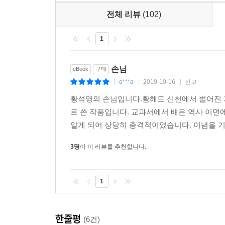
의구심이 옳은 것으로 드러난 겁니다. 진실은 그
지금도 그치지 않는 광적인 증오의 뿌리가 되었던 셈
전체 리뷰
(102)
위해서였을 겁니다.
1
『손님』은 한국전쟁시기 서로 죽고 죽이던 저러한 
민속적 별명이기도 합니다. 천연두는 17세기에 
손님
eBook
구매
압록강을 건너 조선에 들어왔습니다. 특히 병자호
o***a
2019-10-16
신고
|
|
|
것을 잘 알고 있어서 호구별성(胡寇別星)이라고 불
황석영의 손님입니다.황해도 신천에서 벌어진 기
병정을 말합니다. 천연두의 다른 별명인 '마마'
로 쓴 작품입니다. 교과서에서 배운 역사 이면
무서워했는지 알 수가 있습니다. {조선왕조실록}의
알게 되어 상당히 충격적이였습니다. 이념을 기
정도입니다. 마을마다 수호신처럼 서 있는 장승이나
것이랍니다.
3명
이 이 리뷰를 추천합니다.
1
한줄평
(6건)