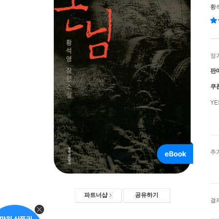
황
정
판
쿠
Y
추
파트너샵
공유하기
결