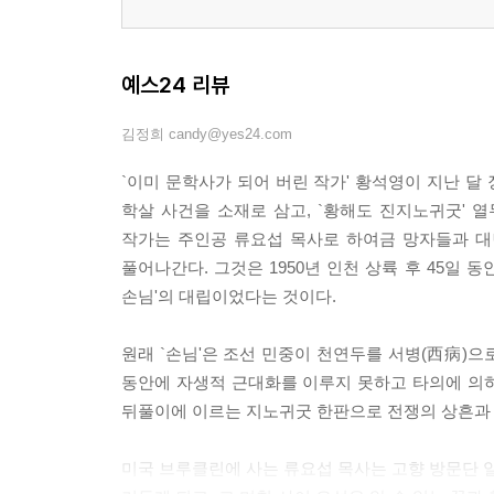
예스24 리뷰
김정희 candy@yes24.com
`이미 문학사가 되어 버린 작가' 황석영이 지난 
학살 사건을 소재로 삼고, `황해도 진지노귀굿' 
작가는 주인공 류요섭 목사로 하여금 망자들과 대면
풀어나간다. 그것은 1950년 인천 상륙 후 45일 
손님'의 대립이었다는 것이다.
원래 `손님'은 조선 민중이 천연두를 서병(西病)
동안에 자생적 근대화를 이루지 못하고 타의에 의
뒤풀이에 이르는 지노귀굿 한판으로 전쟁의 상흔과 
미국 브루클린에 사는 류요섭 목사는 고향 방문단 일