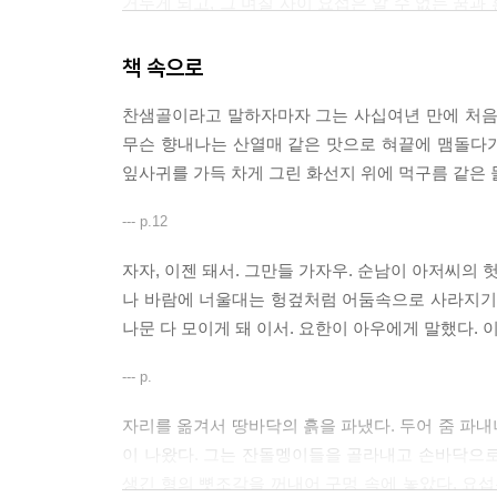
거두게 되고, 그 며칠 사이 요섭은 알 수 없는 꿈
떠나는 비행기에 오르는데, 홀연 형의 유령이 나타나
책 속으로
북한에 머무르는 동안 요섭은 형의 헛것과 하나가 
찬샘골이라고 말하자마자 그는 사십여년 만에 처음
기독 청년이었던 형이 연루된 끔찍했던 45일간의
무슨 향내나는 산열매 같은 맛으로 혀끝에 맴돌다
마을에서 뒹굴어온 넘들”이 서로를 죽였다. 당시 
잎사귀를 가득 차게 그린 화선지 위에 먹구름 같은 
죽은 자들의 해원이 이루어진다.
--- p.12
『손님』은 굿판에서처럼 살아 있는 사람과 죽은 
작가는 과거로 떠나는 `시간 여행'을 씨줄로, 등
자자, 이젠 돼서. 그만들 가자우. 순남이 아저씨의 
작업을 날줄로 삼아 이 둘을 서로 엮어 한 폭의
나 바람에 너울대는 헝겊처럼 어둠속으로 사라지기 
결과적으로 황석영만의 새로운 서사와 리얼리즘을 
나문 다 모이게 돼 이서. 요한이 아우에게 말했다. 
“과거의 리얼리즘 형식은 보다 과감하게 보다 풍
--- p.
연결되어야 한다고 생각한다. 주관과 객관이 분리
자리를 옮겨서 땅바닥의 흙을 파냈다. 두어 줌 파
등장 인물 각자의 시점에 따라 서로를 교차하여 
이 나왔다. 그는 잔돌멩이들을 골라내고 손바닥으로
생각과 시각의 다양성으로 자수를 놓듯이 그릴 수
생긴 형의 뼛조각을 꺼내어 구멍 속에 놓았다. 요섭
재현하는 것은 불가능한 노릇이다. 삶이 산문에 의