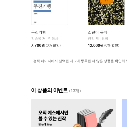
무진기행
소년이 온다
김승옥 저
민음사
한강 저
창비
|
|
7,700
원
(0% 할인)
12,000
원
(0% 할인)
검색 페이지에서 선택된 태그에 등록된 더 많은 상품을 확인해 
이 상품의 이벤트
(13개)