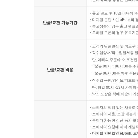
출고 완료 후 10일 이내의 
디지털 콘텐츠인 eBook의 
반품/교환 가능기간
중고상품의 경우 출고 완료일
모바일 쿠폰의 경우 유효기간(
고객의 단순변심 및 착오구
직수입양서/직수입일서중 일
단, 아래의 주문/취소 조건인
오늘 00시 ~ 06시 30분 
반품/교환 비용
오늘 06시 30분 이후 주문
직수입 음반/영상물/기프트 
단, 당일 00시~13시 사이
박스 포장은 택배 배송이 가
소비자의 책임 있는 사유로 
소비자의 사용, 포장 개봉에 
복제가 가능한 상품 등의 포장을 
소비자의 요청에 따라 개별
디지털 컨텐츠인 eBook, 