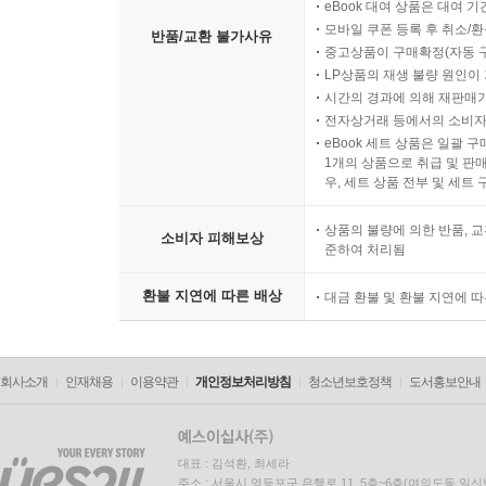
eBook 대여 상품은 대여 기
모바일 쿠폰 등록 후 취소/환
반품/교환 불가사유
중고상품이 구매확정(자동 
LP상품의 재생 불량 원인이 기
시간의 경과에 의해 재판매가
전자상거래 등에서의 소비자
eBook 세트 상품은 일괄 
1개의 상품으로 취급 및 판매
우, 세트 상품 전부 및 세트
상품의 불량에 의한 반품, 교
소비자 피해보상
준하여 처리됨
환불 지연에 따른 배상
대금 환불 및 환불 지연에 
회사소개
인재채용
이용약관
개인정보처리방침
청소년보호정책
도서홍보안내
대표 : 김석환, 최세라
주소 : 서울시 영등포구 은행로 11, 5층~6층(여의도동,일신