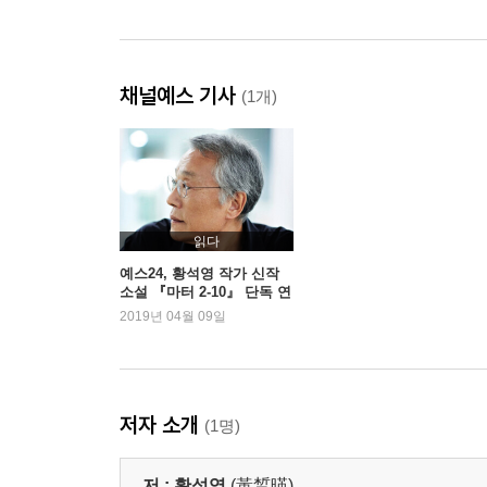
채널예스 기사
(1개)
읽다
예스24, 황석영 작가 신작
소설 『마터 2-10』 단독 연
재
2019년 04월 09일
저자 소개
(1명)
저 :
황석영
(黃晳暎)