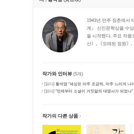
1943년 만주 장춘에서
계』 신인문학상을 수상
을 시작했다. 주요 작품
산》, 《오래된 정원》, 
작가와 인터뷰
(5개)
[읽다]
황석영 “세상은 아주 조금씩, 아주 느리게 나
[읽다]
“언제부터 소설이 거짓말의 대명사가 되었나” 
작가의 다른 상품