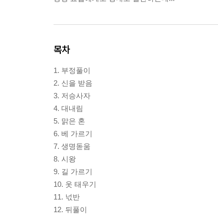
목차
1. 부정풀이
2. 신을 받음
3. 저승사자
4. 대내림
5. 맑은 혼
6. 베 가르기
7. 생명돋움
8. 시왕
9. 길 가르기
10. 옷 태우기
11. 넋반
12. 뒤풀이