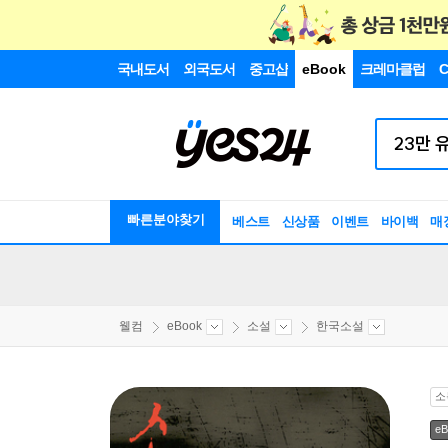
국내도서
외국도서
중고샵
eBook
크레마클럽
C
빠른분야찾기
베스트
신상품
이벤트
바이백
매
웰컴
eBook
소설
한국소설
소
eB