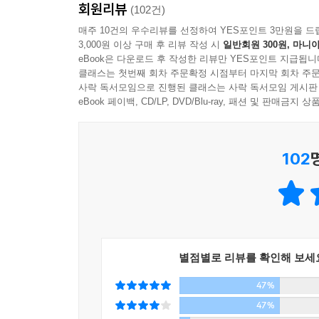
회원리뷰
가지요. 조선시대부터 황해도는 토질이 좋은데다
(102건)
--- p.176
하급아전들과 지방 마름〔舍音〕들이 지주 역할을 
매주 10건의 우수리뷰를 선정하여 YES포인트 3만원을 드
3,000원 이상 구매 후 리뷰 작성 시
일반회원 300원, 마니아
가지, 많게는 열 가지 이상의 부역을 지고 있어, 
eBook은 다운로드 후 작성한 리뷰만 YES포인트 지급됩니
클래스는 첫번째 회차 주문확정 시점부터 마지막 회차 주문
일제가 들어오면서 궁방전은 곧 국유화되거나 동
사락 독서모임으로 진행된 클래스는 사락 독서모임 게시판
관리인 계층이 중농층을 이루게 되는데 우리가 잘
eBook 페이백, CD/LP, DVD/Blu-ray, 패션 및 판매금
보고 실직(實職)이 아닌 직함으로 지방에서 행세
신지식을 받아들이거나 했습니다. 안중근이나 김구
102
걸었습니다. 하나는 기독교를 통해서, 다른 하나는
해방이 되어 항일빨치산 세력이 북한정권의 실세가
없었으며 또한 전투경험은 많지만 현장 당활동이나
열정이 넘치는 반면에 교조적인 젊은 당원들은 평
별점별로 리뷰를 확인해 보세
부딪칩니다. 더구나 당의 이론가들은 거의가 소련
47%
요원들은 모두가 이른바 기본계급이라고 하는 빈
살아왔기 때문에 인정상이나 도리상 계급투쟁을 제대
47%