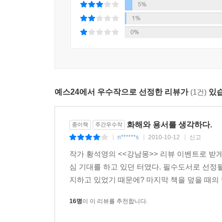
교육수단일 수가 있었습니다.
5%
1%
베트남이나 중국의 경우, 토지개혁 과정을 착근(
0%
의식화하여 농민 스스로가 토지개혁의 주체로 나서게
물론 이러한 조급성은 북한정권의 책임도 있겠지만
정책도 이러한 조급성과 일맥상통하고 있습니다.
예스24에서 우수작으로 선정한 리뷰가
(1건)
있습
교계의 장로들을 포용하지 못했고, 이들 상반된 세
맞대결하게 되지요.
화해와 용서를 생각하다.
종이책
주간우수작
사회주의와 기독교는 철천지원수의 이데올로기로 
n******s
2010-10-12
신고
|
|
|
유명한 서북청년단이나 한독당 또는 반공청년단의 
작가 황석영의 <<강남몽>> 리뷰 이벤트로 받게
심 기대를 하고 있던 터였다. 필수도서로 선정될
나는 베를린에서 장벽이 무너지고 세계사가 격변하는
지하고 있었기 때문에? 마지막 책을 덮을 때의 
것이었습니다. 그것은 '현실주의적 생각을 동아시아
16명
이 이 리뷰를 추천합니다.
망명지를 뉴욕으로 옮긴 뒤에 통일운동 활동으로 