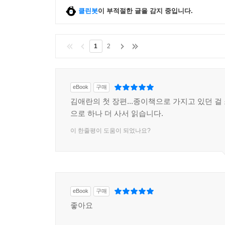
“사람이 누군가를 위해 슬퍼할 수 있다는 건,”
클린봇
이 부적절한 글을 감지 중입니다.
“네.”
“흔치 않은 일이니까……”
“………”
1
2
“네가 나의 슬픔이라 기쁘다, 나는.”
“………”
“그러니까 너는,”
eBook
구매
“네, 아빠.”
김애란의 첫 장편...종이책으로 가지고 있던 걸
“자라서 꼭 누군가의 슬픔이 되렴.” (50면)
으로 하나 더 사서 읽습니다.
이 한줄평이 도움이 되었나요?
더욱이 놀라온 것은 이 모두가 이제 첫 장편을 쓴
문단의 관심을 한몸에 받은 작가 김애란이지만 아
입증했다.
참으로 팍팍하고 힘겨운 삶이지만 그럼에도 여전히
eBook
구매
김애란은 이 매력적인 작품으로 이러한 희망들을 
좋아요
추천할 만큼 『두근두근 내 인생』은 많은 이들에게