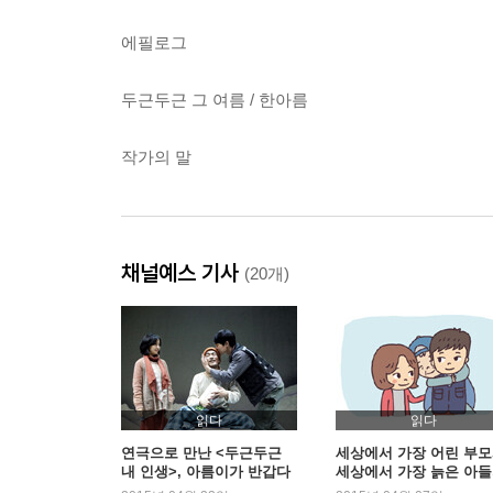
에필로그
두근두근 그 여름 / 한아름
작가의 말
채널예스 기사
(20개)
읽다
읽다
연극으로 만난 <두근두근
세상에서 가장 어린 부모
내 인생>, 아름이가 반갑다
세상에서 가장 늙은 아
이야기 <두근두근 내인생