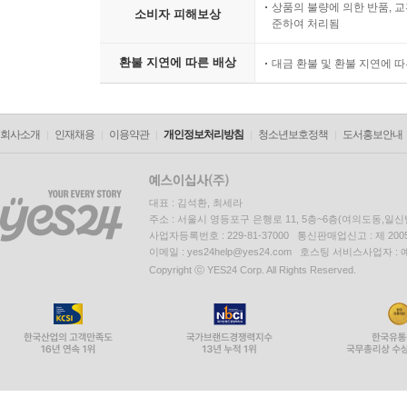
상품의 불량에 의한 반품, 교
소비자 피해보상
준하여 처리됨
환불 지연에 따른 배상
대금 환불 및 환불 지연에 
회사소개
인재채용
이용약관
개인정보처리방침
청소년보호정책
도서홍보안내
대표 : 김석환, 최세라
주소 : 서울시 영등포구 은행로 11, 5층~6층(여의도동,일신
사업자등록번호 : 229-81-37000 통신판매업신고 : 제 200
이메일 : yes24help@yes24.com 호스팅 서비스사업자 :
Copyright ⓒ YES24 Corp. All Rights Reserved.