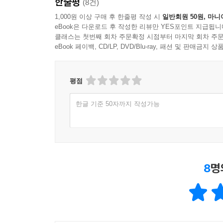
한줄평
(8건)
1,000원 이상 구매 후 한줄평 작성 시
일반회원 50원, 마니
바람은 ‘아무것도 아닐’ 리 없는 그들의 사연을 
eBook은 다운로드 후 작성한 리뷰만 YES포인트 지급됩니
쓰다듬었다. 두 사람은 서로의 숨결에 정신이 
클래스는 첫번째 회차 주문확정 시점부터 마지막 회차 주문
계절이게 하려 딴 데로 떠날 차비를 했다. 하늘은 높
eBook 페이백, CD/LP, DVD/Blu-ray, 패션 및 판매금
아름다운 감수성, 진심어린 위로
평점
한국문학의 희망
한글 기준 50자까지 작성가능
이렇듯 작가 김애란은 아프지만 아름다운 청춘, 
따위가 아니라 동세대 작가가 극대화된 소설미학
아닐까. 곳곳에 담긴 한방의 유머와 자주 눈길을 머
모두는 그 증거가 되기에 충분할 것이다.
8
명
“네가 뭘 해야 좋을지 나도 모르지만, 네가 하지 말아
“그게 뭔데요?”
“미안해하지 않는 거야.”
“왜요?”