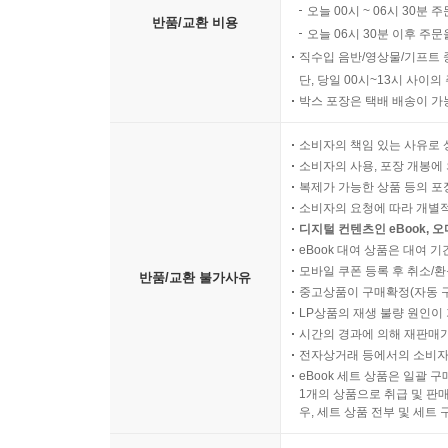
오늘 00시 ~ 06시 30분 
반품/교환 비용
오늘 06시 30분 이후 주문
직수입 음반/영상물/기프트 
단, 당일 00시~13시 사이
박스 포장은 택배 배송이 가
소비자의 책임 있는 사유로 
소비자의 사용, 포장 개봉에 
복제가 가능한 상품 등의 포장을 
소비자의 요청에 따라 개별
디지털 컨텐츠인 eBook, 
eBook 대여 상품은 대여 기
모바일 쿠폰 등록 후 취소/환
반품/교환 불가사유
중고상품이 구매확정(자동 
LP상품의 재생 불량 원인이 기
시간의 경과에 의해 재판매가
전자상거래 등에서의 소비자
eBook 세트 상품은 일괄 
1개의 상품으로 취급 및 판매
우, 세트 상품 전부 및 세트