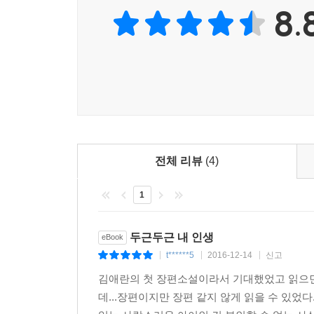
비슷한 처지의 서하에게 조심스레 마음을 열고 다
8.
맞이한다. 늘 삶을 관조하는 가운데 부모님의 이
한때가 그랬듯 풋풋하지만 찬란하게 빛난다.
그림자 탓에 선명히 보이진 않았지만, 딱 봐도 ‘앳
찍은 듯했다. 하지만 그 투박하고 오래된 질감이 오
모니터 위에 내 손을 가만히 갖다댔다. 그러자 그 
(254~55면)
전체 리뷰
(4)
서하와의 편지를 통해 다시 찾은 생기와 의욕으로
누구도 예상하지 못한 가혹한 일들을 마련해두고
1
아름다운 한 시절을 영원히 남기고자 한다.
두근두근 내 인생
eBook
“누군가가 다른 사람을 사랑할 때, 그 사랑을 알아보
t******5
2016-12-14
신고
|
|
|
어머니의 두 눈은 퉁퉁 부어 있었다.
“그건 그 사람이 도망치려 한다는 거예요.”
김애란의 첫 장편소설이라서 기대했었고 읽으면
“………”
데...장편이지만 장편 같지 않게 읽을 수 있