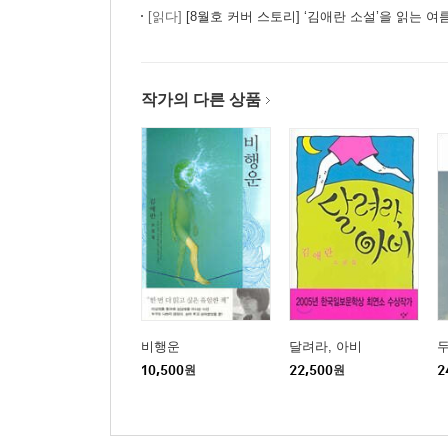
[읽다]
[8월호 커버 스토리] ‘김애란 소설’을 읽는 여
작가의 다른 상품
비행운
달려라, 아비
두
10,500
원
22,500
원
2