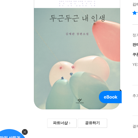
김
정
판
쿠
Y
추
파트너샵
공유하기
결