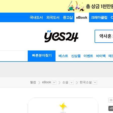
국내도서
외국도서
중고샵
eBook
크레마클럽
C
빠른분야찾기
베스트
신상품
이벤트
바이백
매
웰컴
eBook
소설
한국소설
소
eB