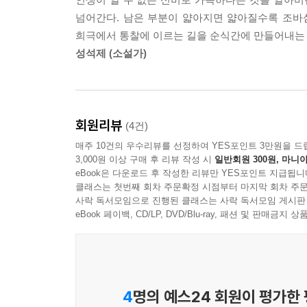
한여름과 한겨울이었다. 하지만 나는 아니었다. (47
넘어간다. 남은 부분이 얇아지면 얇아질수록 조바심
희극에서 통찰에 이르는 길을 순식간에 만들어내는 
아름은 어린 부모의 만남과 연애, 자신이 태어난
성석제 (소설가)
상상과 과장을 보태고 섞어, 자신만의 소설 한 편
못한 아름이 자신만의 시간 속에서 일구어낸 언
노력이다. 또한 이 소설은 그렇게 해서 태어난 자신
회원리뷰
(4건)
두 사람의 이야기는 겹치고 어긋나고 어그러져 내
매주 10건의 우수리뷰를 선정하여 YES포인트 3만원을 드
만들어볼 요량이었다. 물론 그것이 무엇이 될지는 아
3,000원 이상 구매 후 리뷰 작성 시
일반회원 300원, 마니아
죽는 새끼 강아지의 운명이 되지 않게. 아름다움
eBook은 다운로드 후 작성한 리뷰만 YES포인트 지급됩니
바랐고, 그러면서도 그게 정말 끝날까봐 조바심쳤다
클래스는 첫번째 회차 주문확정 시점부터 마지막 회차 주문
사락 독서모임으로 진행된 클래스는 사락 독서모임 게시판
것보다 말하기를 좋아한다던데, 이렇듯 부모님을 채근하
eBook 페이백, CD/LP, DVD/Blu-ray, 패션 및 판매금
기적 같은 청춘, 가슴 벅찬 사랑이 시작된다
더이상 병원비를 마련할 길이 없는 집안 형편을 
4
명의 예스24 회원이 평가한
받을 수 있게 된 아름은 텔레비전 출연을 계기로 