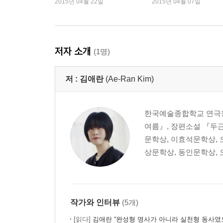
2015년 04월 22일
2015년 04월 07일
저자 소개
(1명)
저 :
김애란
(Ae-Ran Kim)
한국예술종합학교 연극원
여름』, 장편소설 『두근
문학상, 이효석문학상, 
상문학상, 동인문학상, 
작가와 인터뷰
(5개)
[읽다]
김애란 “완성형 명사가 아니라 실천형 동사였