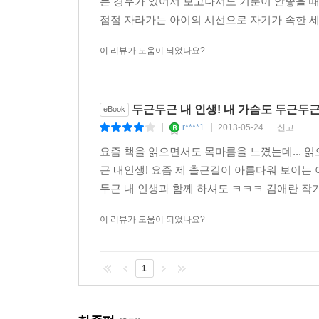
는 경우가 있어서 보고나서도 기분이 안좋을 때
“그래서 한참을 고민하다 생각해냈어요. 그럼 나는 세
점점 자라가는 아이의 시선으로 자기가 속한 세
“이것은 가장 어린 부모와 가장 늙은 자식의 이
이 리뷰가 도움이 되었나요?
철없던 열일곱에 아이를 낳아 기르면서, 세월이 
대수와 미라의 이야기이기도 하다. 우리의 부모에
당연하지만 잊기 쉬운 사실을 새삼 돌아보게 하
두근두근 내 인생! 내 가슴도 두근두
eBook
풍성하게 하는 요소이다.
r****1
2013-05-24
신고
|
|
|
요즘 책을 읽으면서도 목마름을 느꼈는데... 
바로 얼마 전까지만 해도 두 사람을 찌푸린 눈으로
근 내인생! 요즘 제 출근길이 아름다워 보이는
환한 ‘생명’ 가까이 있고 싶어 안달난 이들처럼 
두근 내 인생과 함께 하셔도 ㅋㅋㅋ 김애란 작
표정을 짓고 있는지 몰라 ‘진짜 권력’처럼 보이는 청춘
이 리뷰가 도움이 되었나요?
모든 이야기가 끝난 뒤 책에는 아버지와 어머니의
세상을 자신만의 감수성과 언어로 담아내려는 노력
1
그리고 우리 모두의 청춘의 날들, 막막하기도 뜨
것인가를 고민하며 답답한 마음에 ‘혼자 바지 내리는
안해”를 외치던 미라의 비밀스러운 여름은 바로 이 