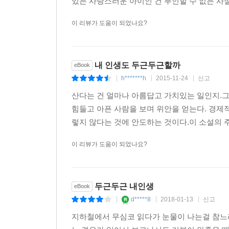
“엄마, 나는…… 엄마가 나한테서 도망치려 했다는 걸 
있는 사랑스러운 아이인 건 부인할 수 없는 사실
이 리뷰가 도움이 되었나요?
사랑스러운 인물들이 벌이는 유쾌한 감동의 드라마
세상 모든 것들에 대해 탐색을 멈추지 않는 한편
내 인생도 두근두근할까
eBook
견주어봐도 좋을 정도로 사랑스럽고 인상적인 인물
h*******h
2015-11-24
신고
미소를, 때로는 가슴을 저미게 하는 슬픔을 가져다준
|
|
|
산다는 건 얼마나 아름답고 가치있는 일인지.
“그래서 뭐가 되고 싶어요, 아름인?”
힘들고 아픈 사람을 보며 위안을 얻는다. 경제
“저는……”
렇지 않다는 것에 안도하는 것이다.이 소설의 
한참 뜸을 들이다 나는 수줍게 입을 열었다.
이 리뷰가 도움이 되었나요?
“세상에서 제일 웃기는 자식이 되고 싶어요.”
“……좀더 설명해줄래?”
“누가 그러는데 자식이 부모를 기쁘게 해줄 수 있는
“응, 그렇지.”
두근두근 내인생
eBook
“건강한 것. 형제간에 의좋은 것. 공부를 잘하는 것
d*****8
2018-01-13
신고
|
|
|
낳는 것. 부모보다 오래 사는 것…… 많잖아요? 그
지하철에서 무심코 읽다가 눈물이 나는걸 참느
“………”