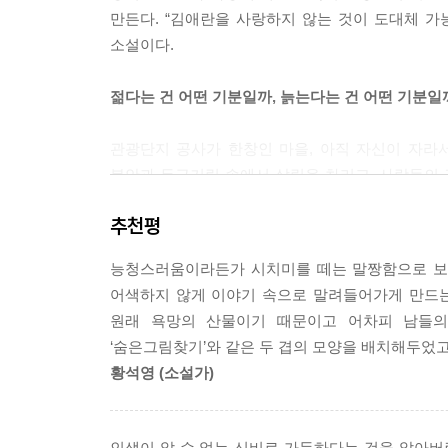
만든다. “김애란을 사랑하지 않는 것이 도대체 
소설이다.
젊다는 건 어떤 기분일까, 늙는다는 건 어떤 기분일
관광단지 공사가 한창인 마을, 아직 자신이 자라
불안과 두근거림 속에서 살림을 차리고, 사람들의 
아름에게는 미처 다 자라기도 전에 누구보다 빨리 늙
추천평
열일곱 소년의 마음과 부모보다 훨씬 늙은 여든의
능청스러움이라든가 시치미를 떼는 말짱함으로 보
삼은 아이이다. 고통과 죽음을 늘 곁에 둔 채 상대
어색하지 않게 이야기 속으로 말려들어가게 만드는
조로증이라는 특이한 소재를 다루고 있음에도 이 
원래 욕망의 산물이기 때문이고 어차피 남들의
포착해내고 인생에 대해, 시간에 대해 진중한 사색
‘숨은그림찾기’와 같은 두 겹의 모양을 배치해두었고
황석영 (소설가)
올해 나는 열일곱이 되었다. 사람들은 내가 지금까지
이는 매우 드물다. 하지만 나는 더 큰 기적은 항상
그런 것이 기적이라 믿어왔다. 내가 보기에 기적은 
인생이 알 수 없는 신비로 가득하다는 것을 알아버