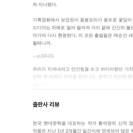
쳐 지나왔다.
기록영화에서 보았듯이 꽃봉오리가 움트로 꽃잎이 
드디어는 차례로 말라 떨어져 가지 끝에 간신히 붙
아가며 다시 환원된다. 이 모든 출발들은 매순간 
될테니까.
--- p.210-211
우리가 지켜내려고 안간힘을 쓰고 버티어왔던 가치
캄한 벽 속에서 무엇을 찾았나요. 환하고 찬란한 햇
았나요?
--- p.
출판사 리뷰
오래전에 불경에서 읽은 적이 있어요. 사람이 죽으
한 세상을 보냈어요. 힘든 적도 많았지만 우리 이 모
한국 현대문학을 대표하는 작가 황석영의 신작 장
작품은 지난 1년 2개월간 일간지에 연재되어 많은 
--- p.39