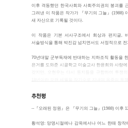
이후 격동했던 한국사회와 사회주의권의 붕괴를 근
아, 어떻게 우리가 이 작은 장미를 기록할 수 있을
그려낸 이 작품은 작가가 『무기의 그늘』(1988)
은 아니었지만 우리가 왔을 때, 장미는 거기에 피어
새 자산으로 기록될 것이다.
장미가 그곳에 피어 있기 전에는 아무도 장미를 기대
이 작품은 기본 서사구조에서 회상과 편지글, 
적 없는 것이 목적지에 도착했구나. 하지만 모든 일
서술방식을 통해 박진감 넘치면서도 서정적으로 전
--- 책 도입부분 <베르톨트 브레히트>
70년대말 군부독재에 반대하는 지하조직 활동을 한
은거를 도와준 시골학교 미술교사 한윤희와 사랑에 
당신은 그곳을 찾았나요? 윤희가 내게 묻는다. 집으
갖지만, 오현우는 다시 동지들을 규합하여 투쟁의
이라고. 멀리 마을의 불빛이며 연기나는 굴뚝이 보인
18년이란 오랜 세월을 장기수로 지내며 옥중의 투
뒤편에 떠오른 그네의 눈길 이쪽에 서서 중얼거렸다
만기출옥 이후 전해진 한윤희의 편지를 통해서 오현
---오래된 정원(하) p.312
찾아 과거에 둘이 함께 지냈던 갈뫼의 `오래된 정원
추천평
그녀의 삶과 죽음을 마주하게 된다. 오현우와 
나는 오후 늦게야 깨어났고 가족들이 권하는 음식들
--『오래된 정원』은 『무기의 그늘』(1988) 이후
학생운동가가 주도하는 반정부운동을 음양으로 돕
조심하면서 내 기분이 안락한다를 알아내려고 했다. 
만나 그의 환경친화적인 생각에 공감하고 결국 뜻
는 식이었다. 미국에 이민간 아우와 긴 통화를 했는
황석영: 망명시절에나 감옥에서나 어느 한때 창작
그녀는 작품활동을 하다가 귀국한다. 한편, 오