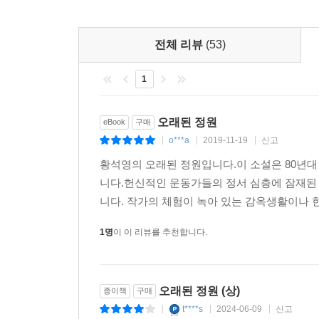
황석영: 혼자 자신의 방에 틀어박혀서 독서나 
--- p.227
듯합니다.
전체 리뷰
(53)
다만 옥에서 한 삼년쯤까지는 조금 달랐는데요. 
어느날 이게 아니라는 생각이 들었습니다. 마음을
1
내가 주위 잡범들과 농담도 하고 교도관들과 시시
셈입니다. 그래서 심신의 건강을 지켜냈다고 생각하
오래된 정원
eBook
구매
평상심이 어디서나 가장 중요한 듯합니다. 그런
o***a
2019-11-19
신고
|
|
|
책들을 다시 읽다가 소스라쳐 놀란 적이 있습니다.
구체적인 관계 속에서만 사람은 온전하게 생각하고
황석영의 오래된 정원입니다.이 소설은 80년
아니니까요. 또한 독방에 오래 살다보면 말을 할 
니다.헌신적인 운동가들의 정서 심층에 잠재된 
신기한 일은 나와서 한달쯤 되니까 그 안에서 생
니다. 작가의 체험이 녹아 있는 감옥생활이나 
가혹한 형벌입니다.
1명
이 이 리뷰를 추천합니다.
--최근 소설경향(특히 신세대소설)과 문단에 대해
오래된 정원 (상)
종이책
구매
황석영: 처음에 나와서는 그냥 '문예의 동산에는
t****s
2024-06-09
신고
|
|
|
지금까지도 동시대의 여러 사람들이 고통을 받고 