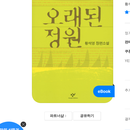
황
정
판
쿠
Y
추
파트너샵
공유하기
결