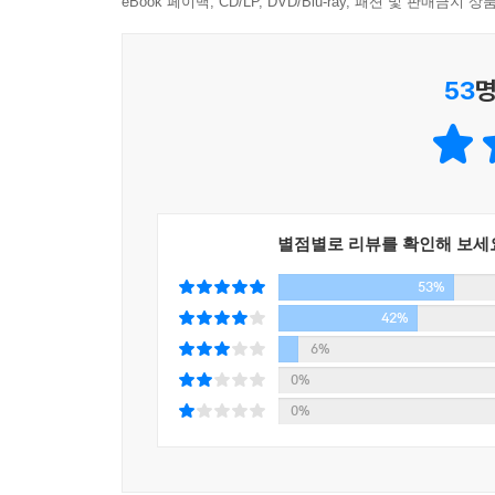
eBook 페이백, CD/LP, DVD/Blu-ray, 패션 및 판매금
통해서, 잊어서는 안될 한 시대의 진실을 작가 황석
가까이서는 안 보이던 옥사건물들이 층을 이루어 언덕
황석영: 작가는 자신의 체험과 세상에 일어난 일들
가에서 당신이 내다볼 것만 같아 우두커니 서 있었어
겪은 일이기도 하고 변두리 공장이나 감옥체험 역시
53
명
하고 무겁게 밑바닥에서 울려나오는 저음만 날 것 같이
연상되지요. 나와 내 친구들이 겪은 일들이 서
가 울긋불긋한 색깔이 보이는 거예요.
반영되었다고 보면 될 겁니다. 그리고 한윤희 역시
--- p.
--이 작품을 통해서 전달하고자 하는 메시지는?
[...] 하지만 눈을 뜨고 자세히 둘러보면 자연은
황석영: 나는 유행어인 '모래시계 세대'니 '386
포르르, 잔바람에는 살랑살랑, 거센 바람에는 휘청
별점별로 리뷰를 확인해 보세
하늘에서 뚝 떨어져 어느날 갑자기 불운한 시대의
정적 가운데서도 느닷없이 풀숲으로부터 메뚜기나 
53%
끝자락에 서게 된 것입니다. 나는 당시에 기성세
로 퐁당 뛰어들기도 하구요. 갈뫼의 여름은 살아있는 것
없었지요. 어느 유행가 대목처럼, 우리가 겪은 것
42%
--- p.227
'우리는 그때 너무도 사랑했지만 사랑의 방법은
6%
한마디로 이들 '80년대 세대의 진혼곡'이라고 말
0%
[...] 하지만 눈을 뜨고 자세히 둘러보면 자연은
가슴속에 살아 있으리라 믿습니다.
0%
포르르, 잔바람에는 살랑살랑, 거센 바람에는 휘청
정적 가운데서도 느닷없이 풀숲으로부터 메뚜기나 
--옥중생활과 출옥 이후 생활은 어떠했는지?
로 퐁당 뛰어들기도 하구요. 갈뫼의 여름은 살아있는 것