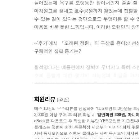
마지막 소원이었다면서 나의 결혼문제를 꺼냈는데 누
들어갔는데 욕구를 오랫동안 참아서인지 술술 잘 
갈뫼에서의 여정을 정리하고 새로운 삶의 시작을 준
마감원고를 끝내고 호수공원까지 걸었는데 집필할 
--- p.25
수 있는 길이 있다는 것만으로도 무엇이든 할 수 
`오래된 정원`은 한편으로는 오현우와 한윤희가 
마음을 비운 듯한 느낌입니다. 이러한 오랜만의 창
나는 언젠가 친구를 비판하면서, 우리는 그 시대에
혁명가들의 이상향인 동시에 남성 위주의 물량적
요. 그렇지만 요새 와서 나는 이 말을 수정할 작정
하다. 오현우가 이곳에 내려와 자기 반평생의 역
--'후기'에서 『오래된 정원』의 구상을 윤이상 
르기는 했어도. 물살에 씻기어 닳아지고부서지는 
새로운 각성을 얻기 때문이다.
구체적인 집필 동기는?
그들의 가슴 속에 남아 있는 풍요로운 인생의 깊이
요.
이 소설은 80년대 이후 한국사회의 변혁을 꿈꾸고
황석영: 나는 베를린에서 장벽이 무너지고 특히 소
뿜어내는 재미를 갖추고 있다. 특히 헌신적인 운
--- pp.303-304
초에 문명에 대한 몇가지 가능성과 희망을 가
이처럼 절묘하게 포착한 소설도 찾아보기 어려울 
말았습니다. 이러한 이념적 행로는 서구가 전 
장벽의 붕괴에 대한 묘사는 손에 잡힐 듯 생생하게
그러나 나와 내 벗들의 지난날을 회상하면서 우리
소용돌이 가운데 있습니다. 서구가 60년대 말에
사랑이 잘 그려진 이 작품은 거대한 역사의 물결
한 구체적인 과정으로서 그려야 한다고 생각했다. 
회원리뷰
세대에 걸친 자본주의 근대화과정을 겪고 80년대
(53건)
전개될 황석영 문학의 방향을 가늠하게 해준다.
픈 개인의 나날을 통해서 세계를 보아야 한다고도 
중요한 밑거름이 될 거라고 생각했고 또한 실제
매주 10건의 우수리뷰를 선정하여 YES포인트 3만원을 드
추구한 세대의 초상이 될 것이다. 새로운 세기에 
3,000원 이상 구매 후 리뷰 작성 시
일반회원 300원, 마니아
의미심장합니다. 수많은 젊은이들이 자신의 생애 가
이 작품은 누구보다 치열하게 이 시대를 헤쳐온 작
시 던져본다. 아직도 희망은 있는 것일까? 질문이 
eBook은 다운로드 후 작성한 리뷰만 YES포인트 지급됩니
여기에는 북한방문과 해외망명 등을 통해 더욱 넓어
클래스는 첫번째 회차 주문확정 시점부터 마지막 회차 주문
--『오래된 정원』의 소재는 어떤 조직 사건인지?
깊이가 녹아들어 있다. 「객지」「삼포 가는 길
--- 저자 후기
사락 독서모임으로 진행된 클래스는 사락 독서모임 게시판