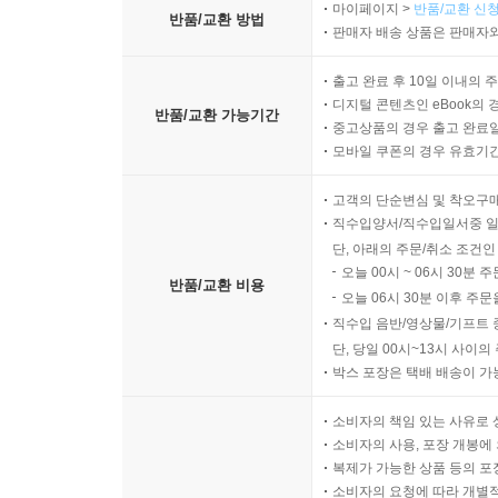
마이페이지 >
반품/교환 신청
반품/교환 방법
판매자 배송 상품은 판매자와
출고 완료 후 10일 이내의 
디지털 콘텐츠인 eBook의 
반품/교환 가능기간
중고상품의 경우 출고 완료일
모바일 쿠폰의 경우 유효기간(
고객의 단순변심 및 착오구
직수입양서/직수입일서중 일
단, 아래의 주문/취소 조건인
오늘 00시 ~ 06시 30분 
반품/교환 비용
오늘 06시 30분 이후 주문
직수입 음반/영상물/기프트 
단, 당일 00시~13시 사이
박스 포장은 택배 배송이 가
소비자의 책임 있는 사유로 
소비자의 사용, 포장 개봉에 
복제가 가능한 상품 등의 포장을 
소비자의 요청에 따라 개별