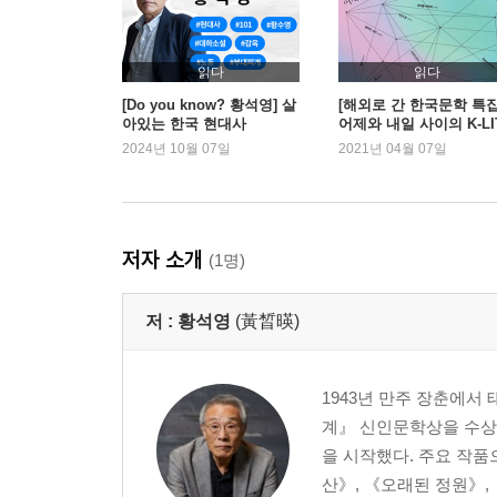
읽다
읽다
[Do you know? 황석영] 살
[해외로 간 한국문학 특집
아있는 한국 현대사
어제와 내일 사이의 K-LI
2024년 10월 07일
2021년 04월 07일
저자 소개
(1명)
저 :
황석영
(黃晳暎)
1943년 만주 장춘에서
계』 신인문학상을 수상
을 시작했다. 주요 작품
산》, 《오래된 정원》, 