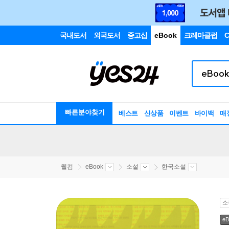
국내도서
외국도서
중고샵
eBook
크레마클럽
C
빠른분야찾기
베스트
신상품
이벤트
바이백
매
웰컴
eBook
소설
한국소설
소
eB