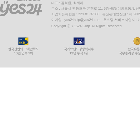
대표 : 김석환, 최세라
주소 : 서울시 영등포구 은행로 11, 5층~6층(여의도동,일신
사업자등록번호 : 229-81-37000 통신판매업신고 : 제 200
이메일 : yes24help@yes24.com 호스팅 서비스사업자 :
Copyright ⓒ YES24 Corp. All Rights Reserved.