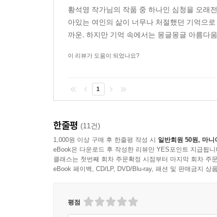
났습니다. 요즈음 한국소설은 일종의 '현실방기' 
황석영 작가님의 작품 중 하나인 심청을 오래전
것을 다루면 '천박하고 비예술적'이라는 생각까지 
아있는 여인의 삶이 너무나 처절했던 기억으로 
현실의 한복판에 서있습니다. 지난 몇년 동안 대중
까운. 하지만 기억 속에서는 몽글몽글 아름다움
이러다가는 영화가 지상에서 몇발짝 떠 있는 문학을
이 리뷰가 도움이 되었나요?
문학과 영상은 일심동체입니다. 지금도 우리는 고
인간의 본질은 여전히 탐구의 대상이지요. 오히
생각하고 있습니다. 모든 문화의 기초는 역시 아직
1
그리고 앞으로도 환영할 작정입니다.
--- 창작과비평사 편집국과의 인터뷰 내용 중 (2000/4
한줄평
(11건)
1,000원 이상 구매 후 한줄평 작성 시
일반회원 50원, 마니
eBook은 다운로드 후 작성한 리뷰만 YES포인트 지급됩니
클래스는 첫번째 회차 주문확정 시점부터 마지막 회차 주문
eBook 페이백, CD/LP, DVD/Blu-ray, 패션 및 판매금
평점