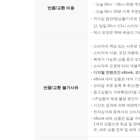
오늘 00시 ~ 06시 30분 
반품/교환 비용
오늘 06시 30분 이후 주문
직수입 음반/영상물/기프트 
단, 당일 00시~13시 사이
박스 포장은 택배 배송이 가
소비자의 책임 있는 사유로 
소비자의 사용, 포장 개봉에 
복제가 가능한 상품 등의 포장을 
소비자의 요청에 따라 개별
디지털 컨텐츠인 eBook, 
eBook 대여 상품은 대여 기
모바일 쿠폰 등록 후 취소/환
반품/교환 불가사유
중고상품이 구매확정(자동 
LP상품의 재생 불량 원인이 기
시간의 경과에 의해 재판매가
전자상거래 등에서의 소비자
eBook 세트 상품은 일괄 
1개의 상품으로 취급 및 판매
우, 세트 상품 전부 및 세트