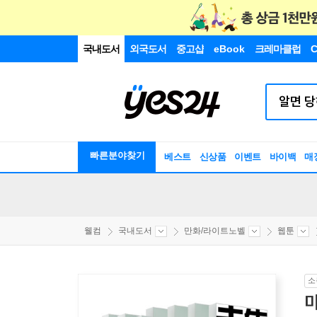
국내도서
외국도서
중고샵
eBook
크레마클럽
C
빠른분야찾기
베스트
신상품
이벤트
바이백
매
웰컴
국내도서
만화/라이트노벨
웹툰
소
미