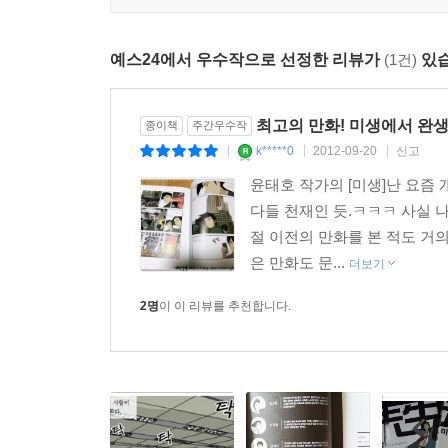
예스24에서 우수작으로 선정한 리뷰가
(1건)
있습
최고의 만화! 미생에서 완
종이책
주간우수작
k*****0
2012-09-20
신고
|
|
|
윤태호 작가의 [미생]난 요즘
다들 천재인 듯.ㅋㅋㅋ 사실
절 이전의 만화를 본 적도 거
은 만화도 문...
더보기
2명
이 이 리뷰를 추천합니다.