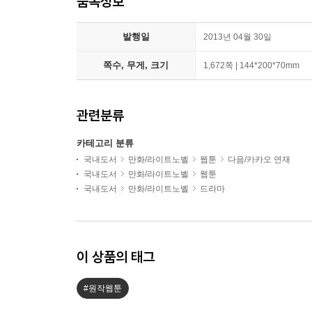
품목정보
발행일
2013년 04월 30일
쪽수, 무게, 크기
1,672쪽 | 144*200*70mm
관련분류
카테고리 분류
국내도서
만화/라이트노벨
웹툰
다음/카카오 연재
국내도서
만화/라이트노벨
웹툰
국내도서
만화/라이트노벨
드라마
이 상품의 태그
#원작웹툰