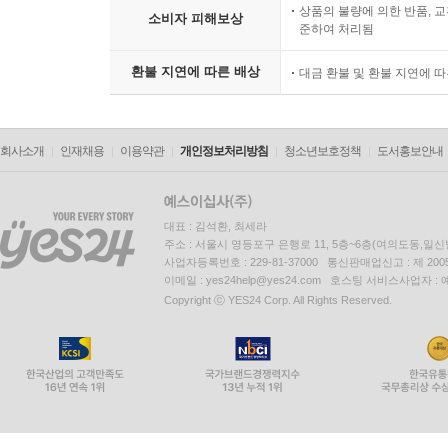
상품의 불량에 의한 반품, 교
소비자 피해보상
준하여 처리됨
환불 지연에 따른 배상
대금 환불 및 환불 지연에 
회사소개
인재채용
이용약관
개인정보처리방침
청소년보호정책
도서홍보안내
대표 : 김석환, 최세라
주소 : 서울시 영등포구 은행로 11, 5층~6층(여의도동,일신
사업자등록번호 : 229-81-37000 통신판매업신고 : 제 200
이메일 : yes24help@yes24.com 호스팅 서비스사업자 :
Copyright ⓒ YES24 Corp. All Rights Reserved.