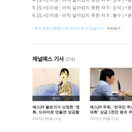
5.
[도서] 미생 - 아직 살아있지 못한 자 5 : 요석
| <
6.
[도서] 미생 - 아직 살아있지 못한 자 6 : 봉수
| <
책의 일부 내용을 미리 읽어보실 수 있습니다.
미리보기
채널예스 기사
(2개)
읽다
읽다
예스24 블로거가 선정한 ‘영
예스24 주최, ‘전국민 퀴
화, 드라마로 만들면 성공할
대회’ 상금 1천만 원의 
것 같은 작품’
공은?
2013년 05월 21일
2013년 05월 21일