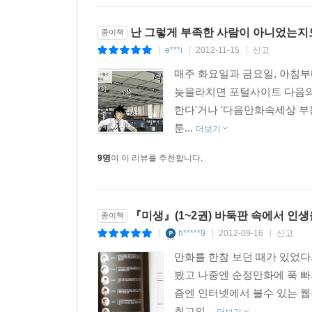
난 그렇게 부족한 사람이 아니었는지도 
종이책
e***i
2012-11-15
신고
|
|
|
매주 화요일과 금요일, 아침부
늦을라치면 포털사이트 다음의 
한다'거나 '다음만화속세상 부동
툰...
더보기
9명
이 이 리뷰를 추천합니다.
『미생』(1~2권) 바둑판 속에서 인
종이책
h*****9
2012-09-16
신고
|
|
|
만화를 한참 보던 때가 있었다
봤고 나중엔 순정만화에 푹 빠
즘엔 인터넷에서 볼수 있는 웹
최고의...