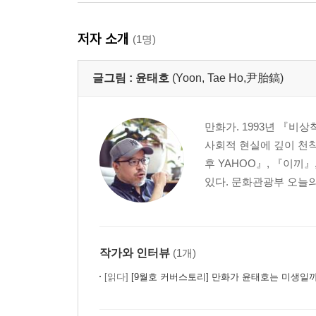
저자 소개
(1명)
글그림 :
윤태호
(Yoon, Tae Ho,尹胎鎬)
만화가. 1993년 『비
사회적 현실에 깊이 천
후 YAHOO』, 『이끼
있다. 문화관광부 오늘의
작가와 인터뷰
(1개)
[읽다]
[9월호 커버스토리] 만화가 윤태호는 미생일까