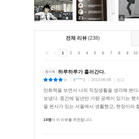
6
2
6
전체 리뷰
(238)
1
2
3
4
5
6
7
8
9
10
하루하루가 흘러간다.
종이책
k*****1
2013-06-08
신고
|
|
|
만화책을 보면서 나의 직장생활을 생각해 본다
보냈다. 중간에 일년반 가량 공백이 있기는 했지
을 본사가 있는 서울에서 생활했고, 현장이라 할 
14명
이 이 리뷰를 추천합니다.