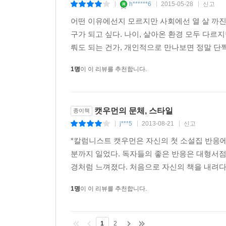
h******6
2015-05-28
신고
|
|
|
많은 시간이 흐른 뒤에야 그 만남과 헤어짐이 가르쳐
어떤 이유에선지 모르지만 사회에선 열 살 까진 
이렇게 연애에 관한 고해성사 격 글을 쓸 수밖에 없
구가 되고 싶다. 나이, 살아온 환경 모두 다르
꿈꾸었던 것은 아니다. 스스로 ‘회사형 인간’이라
뤄도 되는 건가, 개인적으로 만나보면 정말 단짝 
정상적인 회사 생활을 할 수 없게 만들었다. 
발휘되었다. 연재 칼럼 자리를 꿰차기 위해 많은 
1명
이 이 리뷰를 추천합니다.
거기서 그치지 않고, 소설에 도전해 많은 독자들에게
저자는 나른하게 ‘꿈 좇기’에 여념이 없는 사람
시작”해야 한다고 말이다. 그녀에겐 꿈 역시 자신이 
캣우먼의 문체, 스타일
종이책
j***5
2013-08-21
신고
|
|
|
좋아하는 일을 내 일로 삼겠다고 마음먹은 이상, 
*칼럼니스트 캣우먼은 자신의 첫 소설집 반응에
해석 성공 말고 본연의 의미의 성공 말이다. ‘나
분까지 일었다. 독자들의 좋은 반응은 대형서점
인정도 받고 합당한 금전적 보상을 쟁취하는, 기분 
경처럼 느껴졌다. 처음으로 자신의 책을 내려다보
있기를 바랄 뿐이다. 그렇게 될 수만 있다면 ‘힐링’도
- 253, 257쪽에서
1명
이 이 리뷰를 추천합니다.
나다운 것을 찾기 위해 온몸으로 부딪친다
“평생 어린아이의 마음으로, 수줍은 자신감으로”
1
2