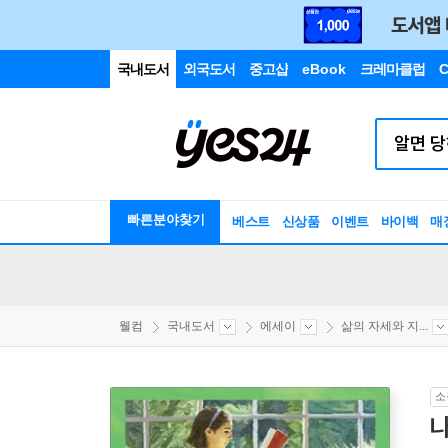
국내도서
외국도서
중고샵
eBook
크레마클럽
C
빠른분야찾기
베스트
신상품
이벤트
바이백
매
웰컴
국내도서
에세이
삶의 자세와 지...
소