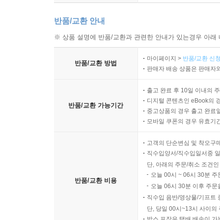
반품/교환 안내
※ 상품 설명에 반품/교환과 관련한 안내가 있는경우 아래 
마이페이지 >
반품/교환 신청
반품/교환 방법
판매자 배송 상품은 판매자와
출고 완료 후 10일 이내의 
디지털 콘텐츠인 eBook의 
반품/교환 가능기간
중고상품의 경우 출고 완료일
모바일 쿠폰의 경우 유효기간(
고객의 단순변심 및 착오구
직수입양서/직수입일서중 일
단, 아래의 주문/취소 조건인
오늘 00시 ~ 06시 30분 
반품/교환 비용
오늘 06시 30분 이후 주문
직수입 음반/영상물/기프트 
단, 당일 00시~13시 사이
박스 포장은 택배 배송이 가