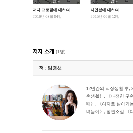
피부색의 차이
읽다
읽다
개인성의 예의
저자 프로필에 대하여
사인본에 대하여
서가에서 우린 만났지
2016년 03월 04일
2015년 06월 12일
교복 입은 여고생들
유태인 동네의 동양인 아가씨
나를 표현해도 되는 기쁨
엑스맨 기숙사
저자 소개
(1명)
누군가의 인생을 상담한다는 것
저 :
임경선
나는 행복해지고 싶을까
전학생 정서
어른 남자가 내게 가르쳐준 것
12년간의 직장생활 후,
나는 왜 차였나
혼생활》, 《다정한 구
인생은 직선이 아니니까
때》, 《여자로 살아가는
독자와 연애하기
녀들이》, 장편소설 《다 
나는 정말 행복해지고 싶을까
현실주의자의 꿈