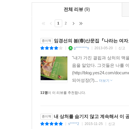
더 속도를 높이고 힘차게 잰걸음으로 도서관으로 향하
전체 리뷰
(9)
발로 걸어가기로 했다.
- 125쪽, 159쪽에서
1
2
사람의 심리를 잘 파악한다는 말을 듣는 것도 결국엔
끼지 못하고 아웃사이더로 지낼 때 막막해지는 기
임경선의 봄(春)산문집『나라는 여자
종이책
아릿한 슬픔이 깔려 있었지만 삶을 열정적으로 
g********s
2013-05-20
신고
|
|
|
거리를 두고 관조하면서 써 내려간 책이다. 연
"내가 가진 결핍과 상처의 맥
이야기에 어느새 우리는 자신의 삶을 대입해보게 된
음을 알았다. 그것들은 나를 이
(http://blog.yes24.co
모든 사람들이 나를 좋아할 수도, 내가 모든 사람
되어성장(?)...
더보기
무리했던 것. 내가 좋아하지도 않는 사람으로부터
아는 걸 보니 이젠 마음속으로 안심할 수 있는 장소
11명
이 이 리뷰를 추천합니다.
데에 확실히 성공한 것 같다.
- 142~143쪽에서
내 상처를 숨기지 않고 계속해서 이 
종이책
연애하는 여자, 치열한 꿈 좇기
s*****2
2015-11-25
신고
|
|
|