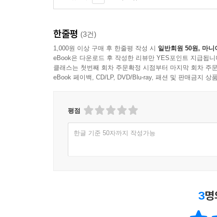
이 책을 통해 독자는 저자의 상처에 가슴 아파하
한줄평
무엇보다 사는 건 누구에게나 힘들구나, 하고 공감
(3건)
그녀의 행복이라는 것은 좀 더 나다워지고 싶고, 
1,000원 이상 구매 후 한줄평 작성 시
일반회원 50원, 마니
무방비 상태로, 마음이 굳지 않은 채 어린아이의 마
eBook은 다운로드 후 작성한 리뷰만 YES포인트 지급됩니
클래스는 첫번째 회차 주문확정 시점부터 마지막 회차 주문
아니기에 우리는 오히려 또 한 걸음 내딛을 힘을 
eBook 페이백, CD/LP, DVD/Blu-ray, 패션 및 판매금
돌아보게 된다. 끊임없이 자신을 몰아붙이며 언제까
외로움을 잘 타던 그 여자아이는 자라 홀로 서는
평점
때로는 혼란스러웠지만 그래도 입술을 굳게 닫고 앞을
한글 기준 50자까지 작성가능
그냥 달라”라는 말이 한때는 나를 외롭게 만든 상처
저마다의 빛으로 빛날 수 있는 것이다. 자신의 전
그러한 불완전함 속에서도 열심히 살아낸 인생이 
- 「책을 내면서」에서
3
명