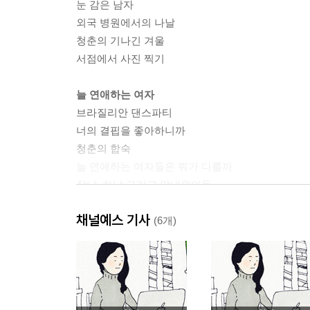
눈 감은 남자
외국 병원에서의 나날
청춘의 기나긴 겨울
서점에서 사진 찍기
늘 연애하는 여자
브라질리안 댄스파티
너의 결핍을 좋아하니까
청춘의 합숙
늘 연애하는 여자들은 뭐가 다를까
장남, 차남 그리고 막내외아들
섬세하고 예민한 남자
채널예스 기사
선 긋기
(6개)
사랑은 얼마나 자의적인가
새로운 개인의 탄생
개인의 탄생