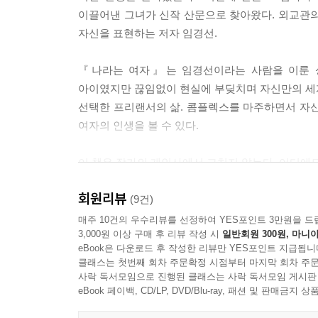
상담 글을 쓰면서 이상적인 낙관론으로 위로하는 
이끌어낸 그녀가 신작 산문으로 찾아왔다. 외교관의
모순으로 가득 차 있고 그 가운데 한없이 초라한 자
자신을 표현하는 저자 임경선.
내가 생각하는 최악의 상담 멘트는 “다 잘될 거야”
적으로 주워 담기보다 독자들이 ‘아, 너는 이 사안
『나라는 여자』는 임경선이라는 사람을 이룬 성
기존 생각을 한 번 더 돌아볼 계기가 되었으면 했다.---
아이였지만 끊임없이 현실에 부딪치며 자신만의 세계를
선택한 프리랜서의 삶. 콤플렉스를 마주하면서 자신
내가 소중히 여기는 행복의 형태는 감각이 어떤 형태
여자의 인생을 볼 수 있다.
복했다. 글을 쓰면서 어떤 감정에 빠질 때 나는 행
다른 것 같다. 하여 행복이 아니라 ‘충만감’이나 ‘충족감
이 책은 작가의 개인사에서 그치지 않는다. 어디에도
저자는 과한 자기연민 없이 현실을 받아들이면서 
무엇을 겹겹이 쌓는지도 모르고 몸집을 위로 옆으로 
회원리뷰
보이지만 사실은 보편적이고 우리 모두는 각자의 
(9건)
고 끊임없이 새살을 만들어내며 자신이 온전히 있어
만들었다고.
매주 10건의 우수리뷰를 선정하여 YES포인트 3만원을 드
져만 간다. 평생 어린아이의 마음으로, 수줍은 자신
3,000원 이상 구매 후 리뷰 작성 시
일반회원 300원, 마니아
eBook은 다운로드 후 작성한 리뷰만 YES포인트 지급됩니
상처를 받는다는 것은 어떤 예민한 감정이 건드려
---「에필로그」중에서
클래스는 첫번째 회차 주문확정 시점부터 마지막 회차 주문
그것들이 그 사람을 무엇보다도 그 사람답게 만들어
사락 독서모임으로 진행된 클래스는 사락 독서모임 게시판
사랑할 수 있는 원시적인 힘을 줄지도 모르겠다. 이
eBook 페이백, CD/LP, DVD/Blu-ray, 패션 및 판매금
- 「에필로그」에서