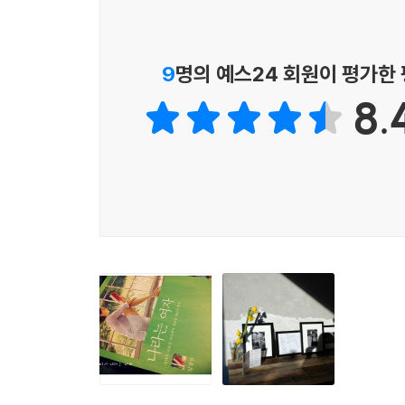
경계인으로 살아오며 단단해진 삶
“생애의 절반가량, ‘어디 어디서 온 아이’라고 불렸
9
명의 예스24 회원이 평가한
8.
한국에서 태어났지만 여섯 살, 세계관이 형성될 
일본에서도 노골적으로 차별을 받은 적이 없었는데,
상처였을 것이다. 다시 포르투갈 리스본으로 떠나
영어 발음을 굴리게 된 덕분인지 “한 시절의 왕따
호기심이 이질감으로 바뀌는 것은 한순간이었으므로
그러고도 브라질 상파울루, 일본 오사카, 미국 뉴
다녔지만, 커서는 스스로 선택한 경계인의 삶이었
이해할 수가 없었다.”(157쪽) 이렇게 남들과는 
계속된다는 행복한 체념의 태도를 보여준다.
혼자인 게 익숙한 것은, 늘 전학생 신세였기 때문이
내치지 말아달라며 소속감을 구할 때 속수무책으로 