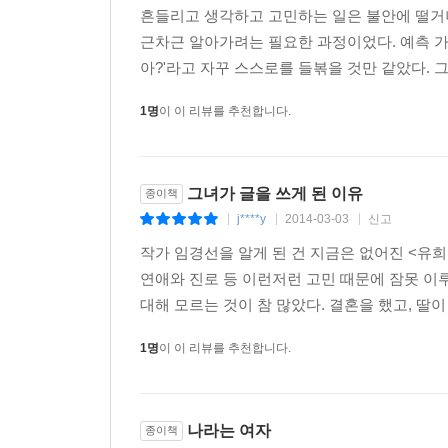
“알고 보면 사랑이란 혼자서 하는 것이다”
흔들리고 생각하고 고민하는 일은 불안에 떨거
근차근 알아가려는 필요한 과정이었다. 예측 가
작가 임경선을 말할 때 ‘사랑’을 빼놓을 수는 없을
아?'라고 자꾸 스스로를 들볶을 것만 같았다. 그
여자였다고. 한때 사랑에 관한 지침서를 쓰기도 했지
타고난 성향일 뿐.
1명
이 이 리뷰를 추천합니다.
나는 누군가를 좋아하면 인정사정없이 푹 빠졌다. 시
눈썹 위 이마쯤에 그 사람의 얼굴이 온종일 대롱대
그녀가 글을 쓰게 된 이유
종이책
매 순간 아리거나 심장이 당장에라도 터질 지경이었
j****y
2014-03-03
신고
|
|
|
- 91쪽에서
작가 임경선을 알게 된 건 지금은 없어진 <유희
연애와 진로 등 이런저런 고민 때문에 잠못 이
그녀가 무엇을 성취할 때 가장 강력한 동기를 부여한 
대해 모르는 것이 참 많았다. 결혼을 했고, 딸이 
가장 강력한 동기부여가 된 것.”(93쪽) 다양한 
무엇보다 많은 것을 깨쳤다. 섬세하고 예민한 남
1명
이 이 리뷰를 추천합니다.
사랑하지 않았음을 아이를 낳고서야 깨달았다. 자
해주었고, 정신적인 쌍생아 같은 이와의 만남은 씁
경험과 수많은 상담을 통해 알게 된 사례는 사랑이라
나라는 여자
종이책