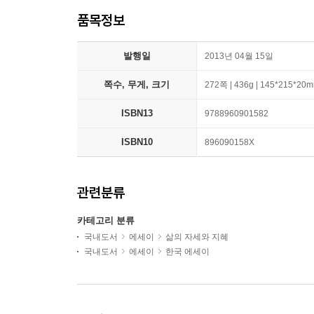
품목정보
발행일
2013년 04월 15일
쪽수, 무게, 크기
272쪽 | 436g | 145*215*20
ISBN13
9788960901582
ISBN10
896090158X
관련분류
카테고리 분류
국내도서
에세이
삶의 자세와 지혜
국내도서
에세이
한국 에세이