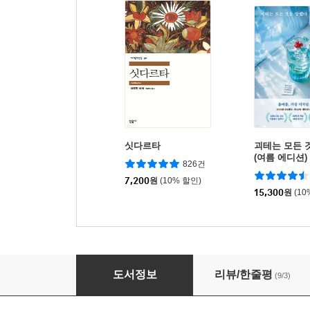
싯다르타
괴테는 모든 
(여름 에디션)
826건
7,200
원
(10% 할인)
15,300
원
(10
나라는 여자
도서정보
리뷰/한줄평
(9/3)