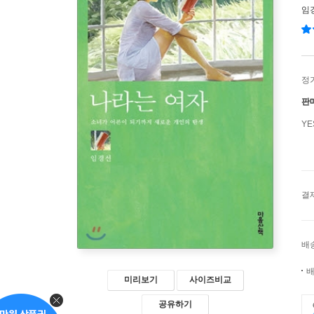
임
정
판
Y
결
배
배
미리보기
사이즈비교
공유하기