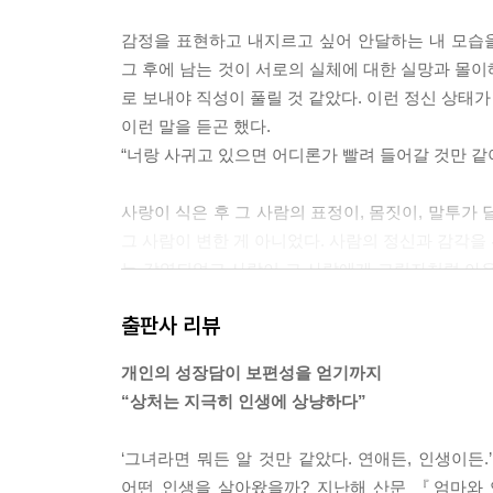
감정을 표현하고 내지르고 싶어 안달하는 내 모습을
그 후에 남는 것이 서로의 실체에 대한 실망과 몰이
로 보내야 직성이 풀릴 것 같았다. 이런 정신 상태
이런 말을 듣곤 했다.
“너랑 사귀고 있으면 어디론가 빨려 들어갈 것만 같아.”-
사랑이 식은 후 그 사람의 표정이, 몸짓이, 말투가
그 사람이 변한 게 아니었다. 사람의 정신과 감각을
는 감염되었고 사랑이 그 사람에게 그림자처럼 아우
러니 사람은 죄가 없고 차라리 사랑에 감사하기로 했다.--
출판사 리뷰
한국인인 것보다, 여자인 것보다 더 중요한 건 나는
개인의 성장담이 보편성을 얻기까지
개인으로 태어났다. 그런 우리가 서로와 다른 생각을
“상처는 지극히 인생에 상냥하다”
께할 수 있는 사람들이 될 수 있다. 동시에 나의 
있음을 확인하는 것도 마음 따뜻해지는 일이었다.---p.
‘그녀라면 뭐든 알 것만 같았다. 연애든, 인생이든
어떤 인생을 살아왔을까? 지난해 산문 『엄마와 