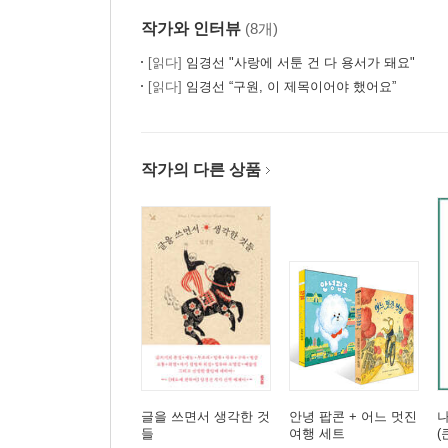
아름다운 이별은 존재하는가
작가와 인터뷰
(8개)
속 깊은 이성친구의 필요성
[읽다]
임경선 "사랑에 서툰 건 다 용서가 돼요"
우연한 전직
[읽다]
임경선 “구원, 이 제목이어야 했어요”
내가 원하는 것을 알아가는 어려움
현실주의자의 꿈
행복한 가회동 길
작가의 다른 상품
에필로그
글을 쓰면서 생각한 것
안녕 팝콘 + 어느 멋진
들
여행 세트
(