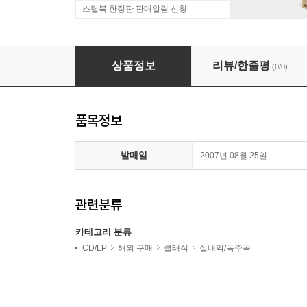
스틸북 한정판 판매알림 신청
쇼스타코비치: 피아노 삼중주 전곡집, 실베스트로프 : 포스틀류드 
상품정보
리뷰/한줄평
(0/0)
품목정보
발매일
2007년 08월 25일
관련분류
카테고리 분류
CD/LP
해외 구매
클래식
실내악/독주곡