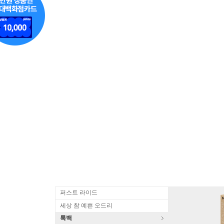
퍼스트 라이드
세상 참 예쁜 오드리
룩백