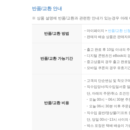
반품/교환 안내
※ 상품 설명에 반품/교환과 관련한 안내가 있는경우 아래 
마이페이지 >
반품/교환 신청
반품/교환 방법
판매자 배송 상품은 판매자와
출고 완료 후 10일 이내의 
디지털 콘텐츠인 eBook의 
반품/교환 가능기간
중고상품의 경우 출고 완료일
모바일 쿠폰의 경우 유효기간(
고객의 단순변심 및 착오구
직수입양서/직수입일서중 일
단, 아래의 주문/취소 조건인
오늘 00시 ~ 06시 30분 
반품/교환 비용
오늘 06시 30분 이후 주문
직수입 음반/영상물/기프트 
단, 당일 00시~13시 사이
박스 포장은 택배 배송이 가