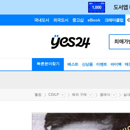
국내도서
외국도서
중고샵
eBook
크레마클럽
C
빠른분야찾기
베스트
신상품
이벤트
바이백
매
웰컴
CD/LP
해외 구매
클래식
실내