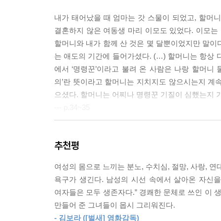
내가 태어났을 때 엄마는 갓 스물이 되었고, 할머니
결혼하지 않은 여동생 마리 이모도 있었다. 이모는 
할머니와 내가 함께 산 것은 몇 달뿐이었지만 말이다
는 애도의 기간에 들어가셨다. (…) 할머니는 항상 
에서 ‘명령꾼’이라고 불려 온 사람은 나랑 할머니 둘
의’란 뜻이라고 할머니는 지치지도 않으시는지 계속
으셨다. 할머니는 어찌나 명령꾼 기질이 심했는지 가
--- p.34~35
그 시절에 나의 세상은 작았다. 하지만 삐삐를 읽으
추천평
었다. 물론 그녀들을 무척 사랑하지만, 나의 할아버
리하고 청소하느라 집안에 갇혀 있는 것을 보았다. 
여성의 몸으로 느끼는 분노, 수치심, 절망, 사랑, 
웠다. 나는 그런 삶을 원하지 않았다. (…) 삐삐의
욕구가 생긴다. 남성의 시선 속에서 살아온 자신을
내가 “키가 짜라다”라고 말하고 싶으면 “키가 짜라
여자들은 모두 생존자다.” 경쾌한 문체로 쓰인 이 생
아니라고 느낀다면 언제라도 정확히 표현하며 나에 
만들어 준 그녀들이 몹시 그리워진다.
--- p.48~49
- 김보라 ([벌새] 영화감독)