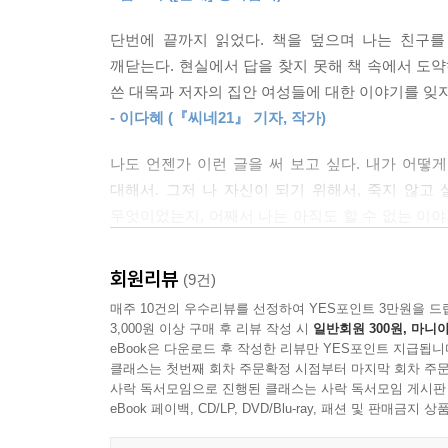
마침내 생리가 시작되었을 때 ‘저메인 그리어’는 
단번에 끝까지 읽었다. 책을 덮으며 나는 친구
했다. 우리 모두 냄새에 대해 얼마나 큰 공포를 
깨닫는다. 현실에서 답을 찾지 못해 책 속에서 도약
춤추고 실내 수영장에서 헤엄쳐 다닌다. 게다가 심지
쓴 대목과 저자의 집안 여성들에 대한 이야기를 잊지
나의 허벅지 굵기 때문만이 아니다. 그날에는 해변에
- 이다혜 (『씨네21』 기자, 작가)
모없고 추한 만신창이가 된 것처럼 느껴진다. 가슴도
나를 위로해 주지 못한다.
나도 언젠가 이런 글을 써 보고 싶다. 내가 어
--- p.62
대해서. 그저 나 자신이 되기 위해서, 죽지 않
무엇이었는지, 어째서 나는 아직도 할 수 없는 이야
아홉 살의 내가 이유도 모른 채 배웠던 ‘뚱뚱한’
책, 할 수 없다고 생각한 이야기를 용기 내어 꺼낼 
때, 사실 진짜로 내게 하고 싶었던 말은 내가 여자
여자의 이야기는 언제나 내 가슴을 아프게 두드린다
회원리뷰
(9건)
그들의 삶에서 나를 배제하는 하나의 방법이었다. (
- 최은영 (『내게 무해한 사람』, 『쇼코의 미소』 
매주 10건의 우수리뷰를 선정하여 YES포인트 3만원을 드
며, 허구이든 현실이든 내 삶에 직면하도록 영감을 
3,000원 이상 구매 후 리뷰 작성 시
일반회원 300원, 마니아
문학과 삶에 관한 글을 읽으며 마치 내 이야기처럼 
사례, 이를테면 예술가, 작가, 과학자, 여행가 등 
eBook은 다운로드 후 작성한 리뷰만 YES포인트 지급됩니
한다는 말은 사실이다. 저자는 자신의 두려움과
클래스는 첫번째 회차 주문확정 시점부터 마지막 회차 주문
--- p.81~82
사락 독서모임으로 진행된 클래스는 사락 독서모임 게시판
그려냈다.
eBook 페이백, CD/LP, DVD/Blu-ray, 패션 및 판매금
- 엘비라 린도 (Elvira Lindo, 스페인 기자, 소설가)