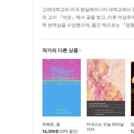
고려대학교와 미국 펜실베이니아 대학교에서 중
의 교지 『석순』에서 글을 썼고, 이후 여성주
학 번역상을 수상했으며, 옮긴 책으로는 『영원
작가의 다른 상품
와해된, 몸
이네스는 오늘 태어날
거야
16,200
원
(10% 할인)
1