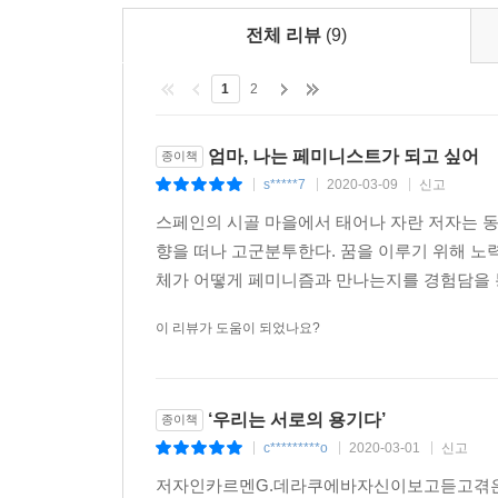
전체 리뷰
(9)
1
2
엄마, 나는 페미니스트가 되고 싶어
종이책
s*****7
2020-03-09
신고
|
|
|
스페인의 시골 마을에서 태어나 자란 저자는 동
향을 떠나 고군분투한다. 꿈을 이루기 위해 노
체가 어떻게 페미니즘과 만나는지를 경험담을 통
이 리뷰가 도움이 되었나요?
‘우리는 서로의 용기다’
종이책
c*********o
2020-03-01
신고
|
|
|
저자인카르멘G.데라쿠에바자신이보고듣고겪