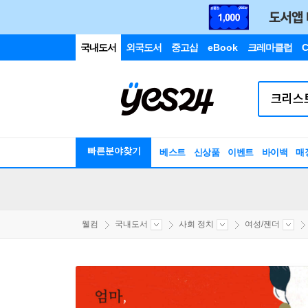
국내도서
외국도서
중고샵
eBook
크레마클럽
C
빠른분야찾기
베스트
신상품
이벤트
바이백
매
웰컴
국내도서
사회 정치
여성/젠더