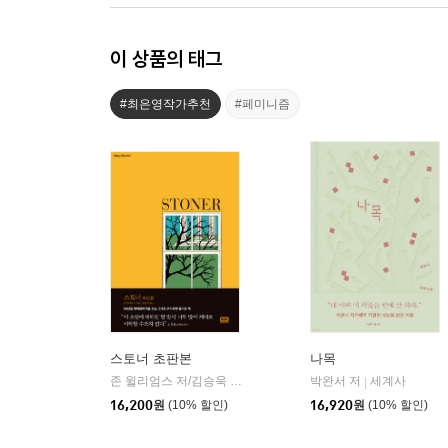
이 상품의 태그
#최은영작가추천
#페미니즘
스토너 초판본
나목
존 윌리엄스 저/김승욱 역
알에이치코리아(RHK)
박완서 저
세계사
|
|
16,200
원
(10% 할인)
16,920
원
(10% 할인)