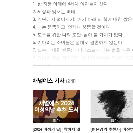
1. 한 지붕 아래에 4세대 여자들이 산다
2. 세상과 맞서는 삐삐
3. 계단에서 떨어지기: ‘거기 아래’의 힘에 대한 짧은
4. 나는 뚱뚱하고, 언제나 뚱뚱할 것이다
5. 모두를 위한 나의 조언: 날아 볼 가치가 있다
6. 기다리는 소녀들은 절대로 결혼하지 않는다
7. 실수에 대한 변론: 페미니스트가 되는 법을 배우
8. 그녀가 말한 자기만의 방: 버지니아는 외국에 있
9. 킹콩걸
10. 미친 여자의 사랑 노래
채널예스 기사
11. 나의 빨갱이 증조할머니의 목소리
(2개)
12. 자매애를 담아서
감사의 말
부록: 페미니스트를 위한 독서 안내서
읽다
읽다
[2024 여성의 날] ‘착하지 않
[최은영의 추천사] 여전