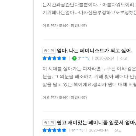
는시간과공간만다를뿐이다. - 아름다워보이려고
기위해나는얼마나나자신을부정하고또부정했는가
이 리뷰가 도움이 되었나요?
엄마, 나는 페미니스트가 되고 싶어.
종이책
d*****y
2020-02-14
신고
|
|
|
이 시대를 살아가는 여자라면 누구든 이와 같은
문들, 그 의문을 해소하기 위해 찾아 헤매다 만
삶을 담고 있는 책이예요.생리가 뭔데 대체 저렇
이 리뷰가 도움이 되었나요?
쉽고 재미있는 페미니즘 입문서-엄마,
종이책
s*****3
2020-02-14
신고
|
|
|