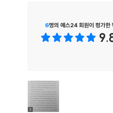
본인의 고통은 그렇다 하더라도 가족들이 연명치료를 
까.’ ‘살 수도 있을 텐데 성급하게 포기하는 것은 아닐
“내 생의 마침표는 내가 찍으려고 해”
--- p.259
존엄하고 아름다운 죽음에 관하여
6
명의 예스24 회원이 평가한
이별의 고통도 작별의 아픔도 아직은 경험해본 적 없
“무슨 미련이 남아 저리도 고통스럽게 살아 계시는 
탁할 생각조차 없이 투명하니 맑아서 차라리 좋았다. 사전
9.
엄마는 결국 모질게 살아남아
부탁하는 의학적 방향. 선명하게 정확해서 큰 보험 
자식들 고생시키는 사람이 된 것 같았다”
--- pp.308-309
이 책에서 저자는 종합병원과 요양병원, 요양원과 
‘없어서 그래. 없어져서 그래. 있다가 사라져서 그
‘사전연명치료거부동의서’ 등 죽음에 가까워질수록 
음으로 아주 살려고 부단히 노력하고 있는 느낌이었다
병들었을 때 실제로 어떤 최악의 상황이 펼쳐질 수도
만 찾게 될까. 사람이 만나 눈이 맞고 떨면서 사랑
을 것을’ ‘저러다 헤어질 것을’ ‘한 치 앞도 모르면
저자는 2년이라는 시간 동안 좋아질 일이라고는 절
그렇게 지난한 고통에 시달리다 돌아가신 엄마를 
--- p.311
전부터 “늙으면 그냥 딱 죽고 싶다”고 말씀하셨
불합리하고 불필요한 고통 속에서 모질게 살아계셔
아무것도 하지 못하는 자신을 자식들에게도, 아무에
3