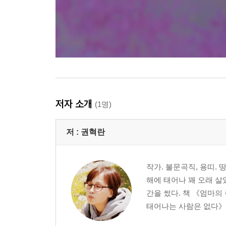
저자 소개
(1명)
저 :
권혁란
작가. 불문곡직, 용띠.
해에 태어나 꽤 오래 살
간을 썼다. 책 《엄마
태어나는 사람은 없다》 