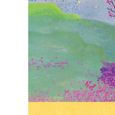
5부 엄마 없이, 인생찬가
엄마 올 때까지 기다릴 거야
어딜 가, 국수 먹고 가야지
냉이 속에 숨겨둔 신사임당
엄마가 살던 마지막 집
단톡방 ‘김봉예의 자식들’
절대로 저 딸에게 매달리진 않으리라
아무에게도 엄마를 부탁하지 말아요
에필로그-죽음의 이야기가 필요했다