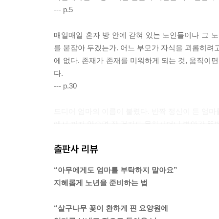
--- p.5
매일매일 혼자 방 안에 갇혀 있는 노인들이나 그 노
를 붙잡아 두겠는가. 어느 부모가 자식을 괴롭히려고 
에 없다. 존재가 존재를 미워하게 되는 것, 움직이
다.
--- p.30
드디어 엄마의 이름이 불렸다. 반짝 정신이 든 엄마를
에서 끼지 않으면 잘 걷지도 못하시더니 별안간 뚜벅
이 다물어지지 않았다. 당연히도, 권 안과 권 선생
출판사 리뷰
는 의사가 몇십 년 전 평범한 할머니를 기억할 리 없
--- p.90
“아무에게도 엄마를 부탁하지 말아요”
지혜롭게 노년을 준비하는 법
요양원은 병원이 아니므로 의사나 간호사가 상주하
으로 증세가 낫지 않으면 바로 노인 병동으로 옮겨졌
“살구나무 꽃이 환하게 핀 요양원에
집의 대체 장소다. 치료가 아닌 가료와 요양을 하