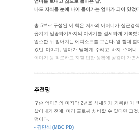
엄마를 보내고 집으로 돌아온 날,
가는 것과 같다. 병원으로 보내지 않으면 방치나 학
나도 자식들 눈에 나이 들어가는 엄마가 되어 있었
--- pp.95-96
총 5부로 구성된 이 책은 저자의 어머니가 심근
평생을 착하게만 산 것 같은 엄마가 불분명한 의식 
옮겨져 임종하기까지의 이야기를 섬세하게 기록했다
말들이 응급실 구석구석을 저렁저렁 울렸다. 아픈 애
입소한 뒤 벌어지는 에피소드를 그린다. 옆 침대 할
게 우리 쪽을 돌아봤다. 참혹했다. 이토록 평생을 
갔던 이야기, 엄마가 딸에게 주려고 바지 주머
엄마는 물기가 없어 자꾸만 목 뒤로 말려들어가는 혀로
이야기 등 피로하고 지칠 법한 상황에 공감이 가면서
--- p.102
2부에서는 요양원과 종합병원을 수차례 왔다 갔다 
겨우겨우 긁어 올린 효심으로 하루이틀 엄마, 엄마 
괴롭히고 남에게는 모진 말 하나 못 했던 엄마는 죽
엄마를 챙겨줄 프로 간병인, 프로 요양사, 프로 영
추천평
인간이 실제 죽음을 맞이할 때, 얼마나 아름답지 못
동년배 할머니 친구들이 있는 곳이어야 했다. 아프
곳, 그런 곳으로 가야 했다.
구순 엄마와의 마지막 2년을 섬세하게 기록한 이 책
3부에서는 요양원에서 생활하던 엄마가 급격히 건강
--- p.120
살아내기 전에, 미리 글로써 채비할 수 있다면 그것
열이틀간을 반송장 신세로 천천히 죽어간 엄마를 보
덤이다.
누구 하나 죽을 수 있게 돕지 못하는 게 과연 옳은 
누구라도 그러하듯, 내 발로 걸어가 내 손으로 용
- 김민식 (MBC PD)
살아 있는 정신으로 움직일 수 없는 아랫도리를 드러
4부에서는 ‘이렇다 할 특징’ 없고 밋밋하게 살다