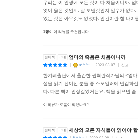
구순 엄마와의 마지막 2년을 담은 에세이
우리는 이 인생에 모든 것이 다 처음이니까. 
엇이 옳은 것인지. 잘 보낸것인지 알수가 없다. 
“죽음, 거참 누가 차가운 거랬니,
있는 것은 아무것도 없었다. 인간이란 참 나이들
끼고 있던 슬픔이라는 장갑을 벗고
1명
이 이 리뷰를 추천합니다.
그 손으로 수저를 들어 밥을 먹게 하는 이야기”
누군가 돌보지 않으면 안 되는, 타인의 손길에 목숨을
엄마의 죽음은 처음이니까
마지막 나날을 기록한 저자가 있다. 페미니스트 저널
종이책
구매
o*****t
2023-08-07
신고
시달리다 느리게 죽어간 엄마의 날들을 섬세하게 그려
|
|
|
제 발로, 제 손으로 용변조차 볼 수 없어 도우미의
한겨레출판에서 출간한 권혁란작가님의 <엄마의
설을 읽기 전이신 분들 중 스포일러에 민감하
이 책이 여타의 책들과 다른 점은 단지 사모곡이
다. 다른 책이 인상깊었거든요. 책을 읽으면 좀
요양원으로 갈 수밖에 없었는지, ‘늙은 부모’를 
이 리뷰가 도움이 되었나요?
시대는 과연 축복인지 재앙인지, 노인 인구가 점
요양원이나 요양병원의 도움을 받는 자식들에게 
한다고 이야기한다. 부모가 자식들 집에서 ‘징역
모두에게 더 행복할 수 있다고 말한다.
세상의 모든 자식들이 읽어야 할
종이책
구매
j*****c
2020-02-08
신고