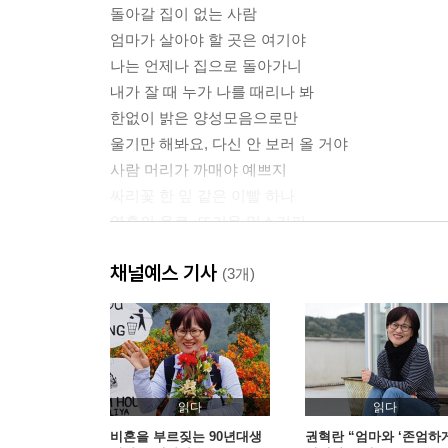
돌아갈 집이 없는 사람
엄마가 살아야 할 곳은 여기야
나는 언제나 집으로 돌아가니
내가 잘 때 누가 나를 때리나 봐
한없이 밝은 양성모음으로만
울기만 해봐요, 다신 안 보러 올 거야
사람 머리가 까매야 예쁘지
싸리꽃 한 잎 같은 이빨 하나
영혼의 음료, 뜨거운 믹스커피
빨간 주머니는 노란 밤벌레의 집
채널예스 기사
터무니없이 착하기만 해
(3개)
권 안과 선생과 박카스
2부 엄마의 죽음은 처음이니까
새벽 1시, 이상한 사설 응급차
읽다
읽다
응급실에 퍼지는 한 서린 욕
비혼을 부르짖는 90년대생
권혁란 “엄마와 ‘존엄하게