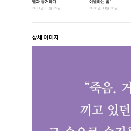
딸과 동거하다
이별하는 법”
엄마를 사랑하지 않을 수도 있잖아
2021년 11월 29일
2020년 03월 26일
엄마 빤스에는 주머니가 많아서
기로 풍습, 죽음을 나르는 지게
아기 같은 엄마의 아랫도리
굿’바이, Good & Bye
상세 이미지
‘밴드’ 속 엄마의 꽃 같은 날들
섬망의 징후, 헛것과 싸우다
이승에서 못다 한 말
3부 새해에 그렇게 떠날 줄은 아무도 몰랐지
작별까지 마지막 12일
오늘은, 죽지 말아주세요
“엄마한테 졌다, 손힘이 장사 같아”
정말 저승사자가 오나 보다
보내드릴 모든 준비가 되었는데
장하다 김봉예, 가엾다 김봉예