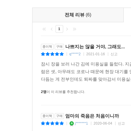
하기 시작한다.
전체 리뷰
(6)
이 책은 먼 미래의 일일 것만 같은 죽음에 관해 
않게, 가슴은 아프지만 곧 잊힐 슬픔과 조금은 
1
돌아보게 한다. 늙어가는 부모와, 부모의 죽음에 
겪어 보지 않은 독자들에게는 지혜를 빌려주고, 글로
나쁘지는 않을 거야, 그래도...
종이책
구매
q*****2
2021-01-16
신고
|
|
|
내 몸에, 내 죽음에 아무것도 할 수 없는 사람이 ‘
잠시 장을 보러 나간 김에 미용실을 들렀다. 지금
참혹한 두 달 동안 병원을 오가면서 공부를 했다. ‘
람은 셋, 아무래도 코로나 때문에 현장 대기를 
죽을 것도 명확하니 뭘 더 꺼리겠는가. 아직 정신이 
다듬는 게 전부인데도 퇴짜를 맞아감서 미용실을 
것은 찍어야 했다. 엄마가 죽는 순간까지 하지 못한 
2명
이 이 리뷰를 추천합니다.
사랑을 담아 기억하든 슬픔을 적셔 되새기든, 그
마음이 예전과 달라졌다. 만나지 않아도 어딘가
허청거림은 순간마다 헛발을 딛는 것 같았다.(310쪽
엄마의 죽음은 처음이니까
종이책
구매
j*******1
2020-06-04
신고
|
|
|
“부모의 죽음은 처음이니까”