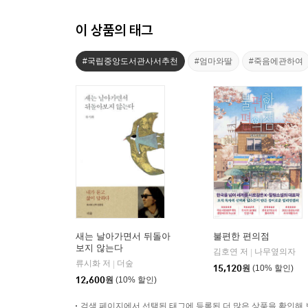
이 상품의 태그
#국립중앙도서관사서추천
#엄마와딸
#죽음에관하여
새는 날아가면서 뒤돌아
불편한 편의점
보지 않는다
김호연 저
나무옆의자
|
류시화 저
더숲
|
15,120
원
(10% 할인)
12,600
원
(10% 할인)
검색 페이지에서 선택된 태그에 등록된 더 많은 상품을 확인해 