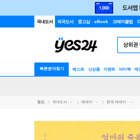
국내도서
외국도서
중고샵
eBook
크레마클럽
C
빠른분야찾기
베스트
신상품
이벤트
바이백
매
웰컴
국내도서
에세이
한국 에세이