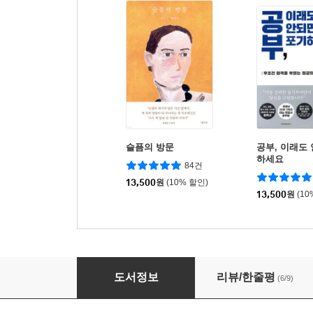
슬픔의 방문
공부, 이래도
하세요
84건
13,500
원
(10% 할인)
13,500
원
(10
엄마의 죽음은 처음이니까
도서정보
리뷰/한줄평
(6/9)