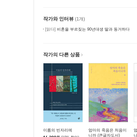
작가와 인터뷰
(1개)
[읽다]
비혼을 부르짖는 90년대생 딸과 동거하다
작가의 다른 상품
이름의 빈자리에
엄마의 죽음은 처음이
엄
니까 (큰글자도서)
나