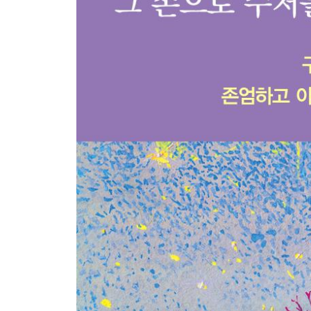
꿈처럼 어여 가요, 제발
이제 임종을 기다리지 않겠다
“다 빼주시면 안 돼요?”
이승이여 안녕, 인사도 없이
마침내 피안으로 건너가다
저승꽃, 마지막으로 피는 꽃
4부 우리는 모두 고아가 되었다
장례식장이 유치원처럼 명랑했다
두 나무가 스물아홉 그루로
관도 무덤도 없이 나무 아래로
당신이 남긴 것들
아무렇지도 않게 벚꽃이 날리던 날
‘내 집’에서 ‘짧게’ ‘앓다’가
내 생의 마침표는 내가 찍으려 해
불문곡직, 장례식에 아무도 부르지 마라