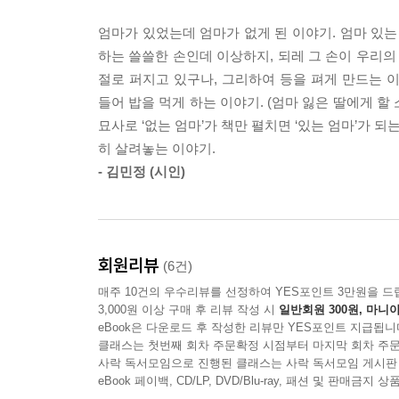
딸을 키울 때처럼 엄마의 두 다리는 하늘로 들려지
이어지는 봉제사의 고리를 끊어낸 큰오빠와 몇 달 뒤
의 아랫도리를 그렇게 훤하게 볼 수 있었으랴. 엄마
엄마가 있었는데 엄마가 없게 된 이야기. 엄마 있는
장례 문화와 제사 문화를 돌아보게 한다.
--- p.124
하는 쓸쓸한 손인데 이상하지, 되레 그 손이 우리의
절로 퍼지고 있구나, 그리하여 등을 펴게 만드는 이
5부에서는 엄마를 떠나보낸 뒤 ‘고아’가 된 마음과
생명은, 그냥 ‘꼴까닥, 뚜우’ 하고 끊기는 게 아니다
들어 밥을 먹게 하는 이야기. (엄마 잃은 딸에게 할
딸들에게는 짐이 되지 않기 위해 ‘사전연명의료의
될 것이다. 엄마 다리 왼쪽은 나무토막처럼 뻣뻣하
묘사로 ‘없는 엄마’가 책만 펼치면 ‘있는 엄마’가 되
엄마 없이, 인생찬가를 부른다.
나무토막처럼 거칠고 딱딱하다. 부드러운 살이라곤 
히 살려놓는 이야기.
지막 항해 중이다. 자는 듯이 죽었다는 게, 돌연히 
- 김민정 (시인)
우리는 모두 언젠가 늙을 것이고 우리 부모들을 요
--- p.176
수 없을 것이다. 자식이 없는 사람이 점점 많아지
한들 어차피 우리는 모두 단독자로 살아가다 죽을
나라도, 저렇게, 죽지는 말아야지. 버스를 타고 돌
하는 것으로 마음을 아프게 앓을 것이다. 부모를 지고
고 교대하고 손을 만져도 아무것도 모르고, 몸 안의 
회원리뷰
(6건)
될 것이다.(본문 121~122쪽)
살지는 말아야지. 어딘지, 누군지도 모를 이에게 화
매주 10건의 우수리뷰를 선정하여 YES포인트 3만원을 드
--- p.200
3,000원 이상 구매 후 리뷰 작성 시
일반회원 300원, 마니아
죽는 건 본인인데 그 죽음의 과정에서 철저하게 
eBook은 다운로드 후 작성한 리뷰만 YES포인트 지급됩니
빨아먹고 자란 자식들도 똑같았다. 동의서에 사인
클래스는 첫번째 회차 주문확정 시점부터 마지막 회차 주문
환자는 살아 있는 동안, 매일 그 고통을 겪어야만 
사락 독서모임으로 진행된 클래스는 사락 독서모임 게시판
사랑한들 사랑하지 않은들 달라지는 건 아무것도 없었
야 한다. 목구멍을 뚫고 들어오는 밥물을 위로 집어
eBook 페이백, CD/LP, DVD/Blu-ray, 패션 및 판매금
고통, 긴급한 과정에 개입할 수는 없었다.(본문 201