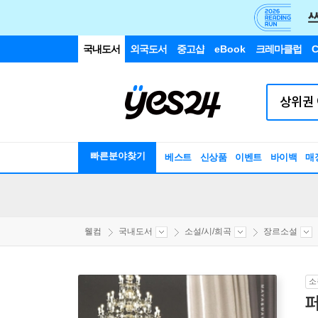
국내도서
외국도서
중고샵
eBook
크레마클럽
C
빠른분야찾기
베스트
신상품
이벤트
바이백
매
웰컴
국내도서
소설/시/희곡
장르소설
소