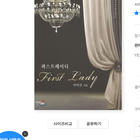
서
정
판
Y
결
구
사이즈비교
공유하기