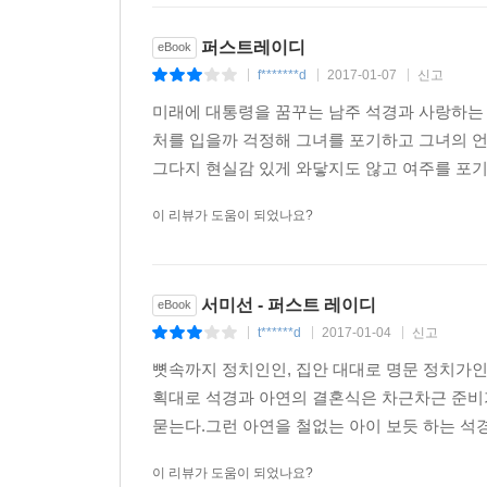
퍼스트레이디
eBook
f*******d
2017-01-07
신고
|
|
|
미래에 대통령을 꿈꾸는 남주 석경과 사랑하는
처를 입을까 걱정해 그녀를 포기하고 그녀의 
그다지 현실감 있게 와닿지도 않고 여주를 포기한
이 리뷰가 도움이 되었나요?
서미선 - 퍼스트 레이디
eBook
t******d
2017-01-04
신고
|
|
|
뼛속까지 정치인인, 집안 대대로 명문 정치가인
획대로 석경과 아연의 결혼식은 차근차근 준비
묻는다.그런 아연을 철없는 아이 보듯 하는 석경
이 리뷰가 도움이 되었나요?