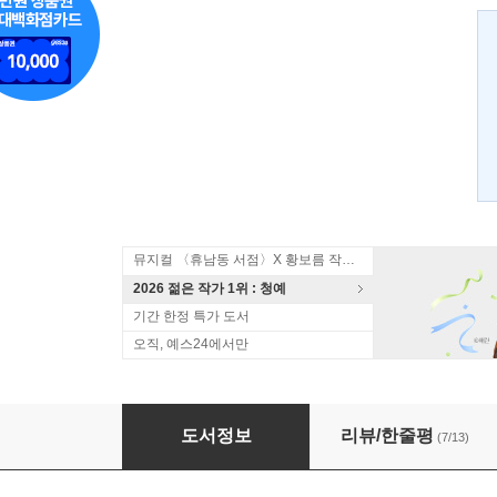
뮤지컬 〈휴남동 서점〉X 황보름 작가 북토크
2026 젊은 작가 1위 : 청예
기간 한정 특가 도서
오직, 예스24에서만
퍼스트 레이디
도서정보
리뷰/한줄평
(7/13)