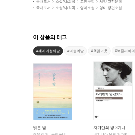
국내도서
소설/시/희곡
고전문학
서양 고전문학
국내도서
소설/시/희곡
영미소설
영미 장편소설
이 상품의 태그
#세계여성의날
#여성의날
#책읽아웃
#북클러버
밝은 밤
자기만의 방·3기니
최은영 저
문학동네
버지니아 울프 저/이미애 역
|