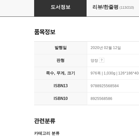
작은 아씨들
도서정보
리뷰/한줄평
(113/210)
품목정보
발행일
2020년 02월 12일
판형
양장
쪽수, 무게, 크기
976쪽 | 1,030g | 126*186*
ISBN13
9788925568584
ISBN10
8925568586
관련분류
카테고리 분류