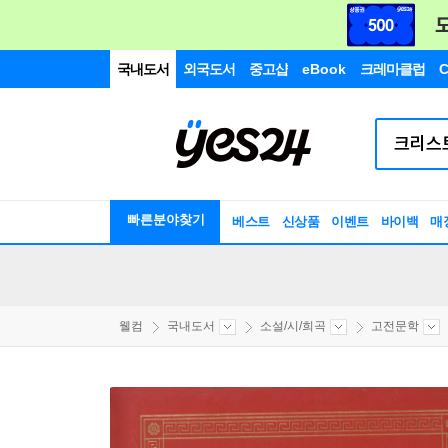
국내도서
외국도서
중고샵
eBook
크레마클럽
C
빠른분야찾기
베스트
신상품
이벤트
바이백
매
웰컴
국내도서
소설/시/희곡
고전문학