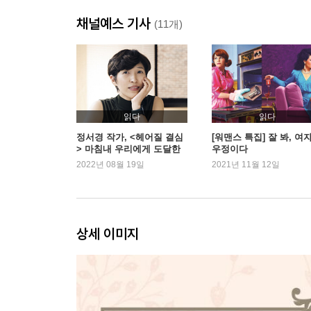
12 로런스 캠프 250
채널예스 기사
13 마음의 성채 290
(11개)
14 비밀 309
15 전보 329
16 편지 346
17 작은 신도들 361
18 어두운 나날들 376
읽다
읽다
19 에이미의 유언장 391
정서경 작가, <헤어질 결심
[워맨스 특집] 잘 봐, 여
> 마침내 우리에게 도달한
우정이다
20 속내 이야기 407
로맨스
2022년 08월 19일
2021년 11월 12일
21 로리, 실수를 저지르고 조, 화해를 이끌어내다 42
22 상쾌한 초원 444
23 마치 대고모, 문제를 해결하다 458
상세 이미지
2부
24 그간의 근황 483
25 첫 결혼식 506
26 예술적 시도들 519