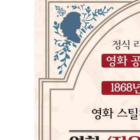
27 문학 수업 540
28 신혼 생활의 빛과 그림자 554
29 외출 583
30 결과 606
31 우리의 해외 통신원 628
32 고민 646
33 조의 일기 669
34 친구 693
35 가슴앓이 721
36 베스의 비밀 742
37 새로운 인상 753
38 결혼 생활 775
39 게으른 로런스 798
40 어둠의 골짜기 824
41 잊는 훈련 836
42 홀로 남아 859
43 놀라운 일들 874
44 남편과 아내 904