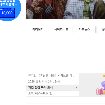
미리보기
사이즈비교
카드뉴스
공
뮤지컬 〈휴남동 서점〉X 황보름 작가 북토크
2026 젊은 작가 1위 : 청예
기간 한정 특가 도서
오직, 예스24에서만