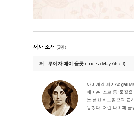
저자 소개
(2명)
저 :
루이자 메이 올콧
(Louisa May Alcott)
아비게일 메이Abigail 
에머슨, 소로 등 ‘물질
는 품삯 바느질꾼과 교
동했다. 어린 나이에 글을 