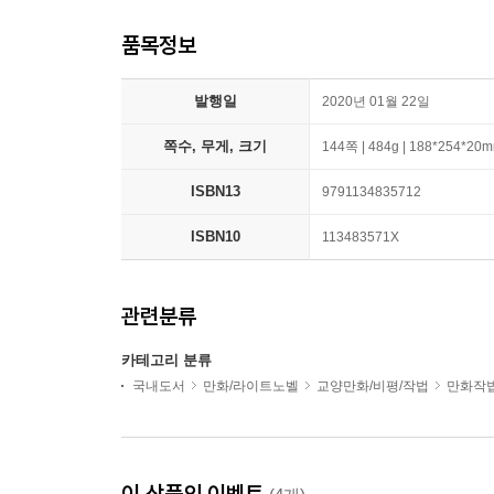
품목정보
발행일
2020년 01월 22일
쪽수, 무게, 크기
144쪽 | 484g | 188*254*20
ISBN13
9791134835712
ISBN10
113483571X
관련분류
카테고리 분류
국내도서
만화/라이트노벨
교양만화/비평/작법
만화작법
이 상품의 이벤트