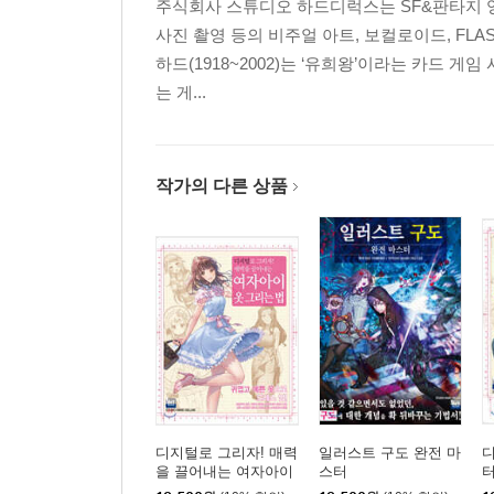
주식회사 스튜디오 하드디럭스는 SF&판타지 영
사진 촬영 등의 비주얼 아트, 보컬로이드, FLA
하드(1918~2002)는 ‘유희왕’이라는 카드 
는 게...
작가의 다른 상품
디지털로 그리자! 매력
일러스트 구도 완전 마
디
을 끌어내는 여자아이
스터
옷 그리는 법
락