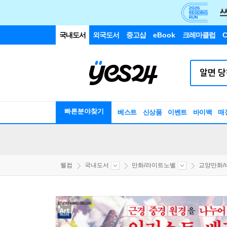
국내도서
외국도서
중고샵
eBook
크레마클럽
C
빠른분야찾기
베스트
신상품
이벤트
바이백
매
웰컴
국내도서
만화/라이트노벨
교양만화/비평