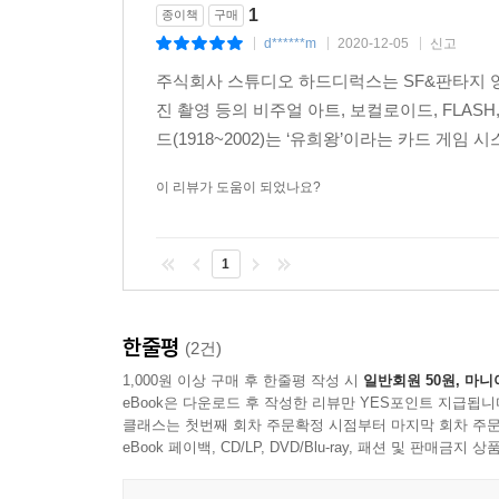
1
종이책
구매
d******m
2020-12-05
신고
|
|
|
주식회사 스튜디오 하드디럭스는 SF&판타지 영
진 촬영 등의 비주얼 아트, 보컬로이드, FLAS
드(1918~2002)는 ‘유희왕’이라는 카드 게임 
이 리뷰가 도움이 되었나요?
1
한줄평
(2건)
1,000원 이상 구매 후 한줄평 작성 시
일반회원 50원, 마니
eBook은 다운로드 후 작성한 리뷰만 YES포인트 지급됩니
클래스는 첫번째 회차 주문확정 시점부터 마지막 회차 주문
eBook 페이백, CD/LP, DVD/Blu-ray, 패션 및 판매금