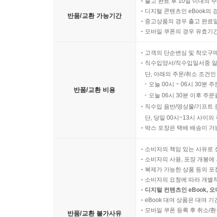
출고 완료 후 10일 이내의 
디지털 콘텐츠인 eBook의 
반품/교환 가능기간
중고상품의 경우 출고 완료일
모바일 쿠폰의 경우 유효기간(
고객의 단순변심 및 착오구
직수입양서/직수입일서중 일
단, 아래의 주문/취소 조건인
오늘 00시 ~ 06시 30분 
반품/교환 비용
오늘 06시 30분 이후 주문
직수입 음반/영상물/기프트 
단, 당일 00시~13시 사이
박스 포장은 택배 배송이 가
소비자의 책임 있는 사유로 
소비자의 사용, 포장 개봉에 
복제가 가능한 상품 등의 포장을 
소비자의 요청에 따라 개별
디지털 컨텐츠인 eBook, 
eBook 대여 상품은 대여 기
모바일 쿠폰 등록 후 취소/환
반품/교환 불가사유