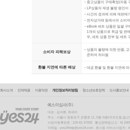
중고상품이 구매확정(자동 
LP상품의 재생 불량 원인이 기
시간의 경과에 의해 재판매가
전자상거래 등에서의 소비자
eBook 세트 상품은 일괄 
1개의 상품으로 취급 및 판매
우, 세트 상품 전부 및 세트
상품의 불량에 의한 반품, 교
소비자 피해보상
준하여 처리됨
환불 지연에 따른 배상
대금 환불 및 환불 지연에 
회사소개
인재채용
이용약관
개인정보처리방침
청소년보호정책
도서홍보안내
대표 : 김석환, 최세라
주소 : 서울시 영등포구 은행로 11, 5층~6층(여의도동,일신
사업자등록번호 : 229-81-37000 통신판매업신고 : 제 200
이메일 : yes24help@yes24.com 호스팅 서비스사업자 :