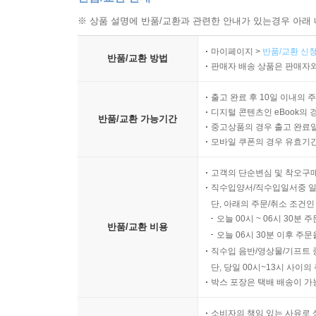
※ 상품 설명에 반품/교환과 관련한 안내가 있는경우 아래 
마이페이지 >
반품/교환 신청
반품/교환 방법
판매자 배송 상품은 판매자와
출고 완료 후 10일 이내의 
디지털 콘텐츠인 eBook의 
반품/교환 가능기간
중고상품의 경우 출고 완료일
모바일 쿠폰의 경우 유효기간(
고객의 단순변심 및 착오구
직수입양서/직수입일서중 일
단, 아래의 주문/취소 조건인
오늘 00시 ~ 06시 30분 
반품/교환 비용
오늘 06시 30분 이후 주문
직수입 음반/영상물/기프트 
단, 당일 00시~13시 사이
박스 포장은 택배 배송이 가
소비자의 책임 있는 사유로 