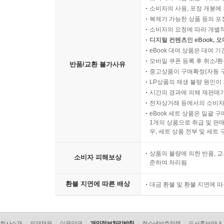
소비자의 사용, 포장 개봉에 
복제가 가능한 상품 등의 포장을 
소비자의 요청에 따라 개별
디지털 컨텐츠인 eBook, 
eBook 대여 상품은 대여 기
모바일 쿠폰 등록 후 취소/환
반품/교환 불가사유
중고상품이 구매확정(자동 
LP상품의 재생 불량 원인이 기
시간의 경과에 의해 재판매가
전자상거래 등에서의 소비자
eBook 세트 상품은 일괄 
1개의 상품으로 취급 및 판매
우, 세트 상품 전부 및 세트
상품의 불량에 의한 반품, 교
소비자 피해보상
준하여 처리됨
환불 지연에 따른 배상
대금 환불 및 환불 지연에 
회사소개
인재채용
이용약관
개인정보처리방침
청소년보호정책
도서홍보안내