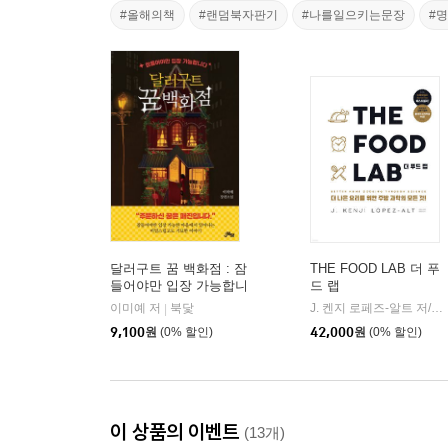
#올해의책
#랜덤북자판기
#나를일으키는문장
#
달러구트 꿈 백화점 : 잠
THE FOOD LAB 더 푸
들어야만 입장 가능합니
드 랩
다
이미예 저
북닻
J. 켄지 로페즈-알트 저/임현수 역/송윤형 감수
|
9,100
원
(0% 할인)
42,000
원
(0% 할인)
이 상품의 이벤트
(13개)