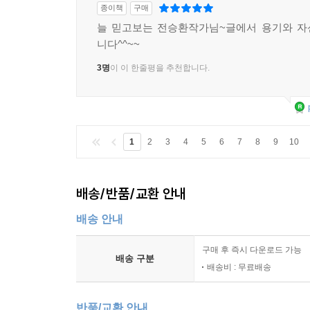
종이책
구매
늘 믿고보는 전승환작가님~글에서 용기와 자
니다^^~~
3명
이 이 한줄평을 추천합니다.
1
2
3
4
5
6
7
8
9
10
배송/반품/교환 안내
배송 안내
구매 후 즉시 다운로드 가능
배송 구분
배송비 : 무료배송
반품/교환 안내