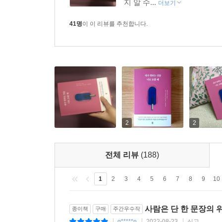
지 알 수...
더보기
41명
이 이 리뷰를 추천합니다.
2
2
전체 리뷰
(188)
1
2
3
4
5
6
7
8
9
10
사람은 단 한 문장의 
종이책
구매
주간우수작
g*****n
2022-08-23
신고