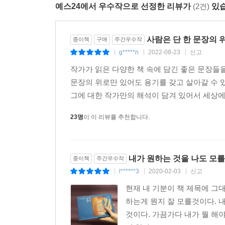
예스24에서 우수작으로 선정한 리뷰가
(2건)
있습
점검한다. 혼자의 의미에 대해서도 충분히 생각할 
아름다움 등 나라는 인간의 세계 전체를 따뜻한 시선
마음을 알아주는 문장들이다. 날카로운 통찰과 지
사람은 단 한 문장의 
종이책
구매
주간우수작
사랑하는 마음까지 되찾게 된다. 지치고 무기력한
g*****n
2022-08-23
신고
|
|
|
펼쳐보자.
작가가 읽은 다양한 책 속에 담긴 좋은 문장들
문장의 위로만 있어도 용기를 갖고 살아갈 수 있다
그에 대한 작가만의 해석이 담겨 있어서 세상에 
23명
이 이 리뷰를 추천합니다.
내가 원하는 것을 나도 모를
종이책
주간우수작
l******3
2020-02-03
신고
|
|
|
현재 내 기분이 책 제목에 그
하는게 뭔지 잘 모를것이다. 
것이다. 가끔가다 내가 뭘 해야