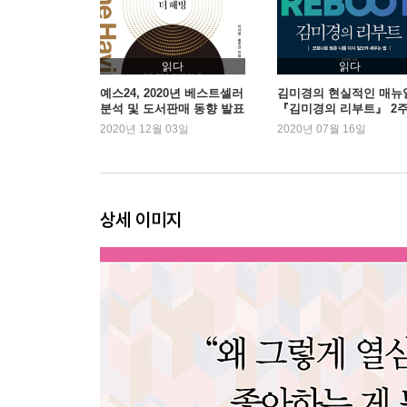
읽다
읽다
예스24, 2020년 베스트셀러
김미경의 현실적인 매뉴
분석 및 도서판매 동향 발표
『김미경의 리부트』 2
연속 1위
2020년 12월 03일
2020년 07월 16일
상세 이미지