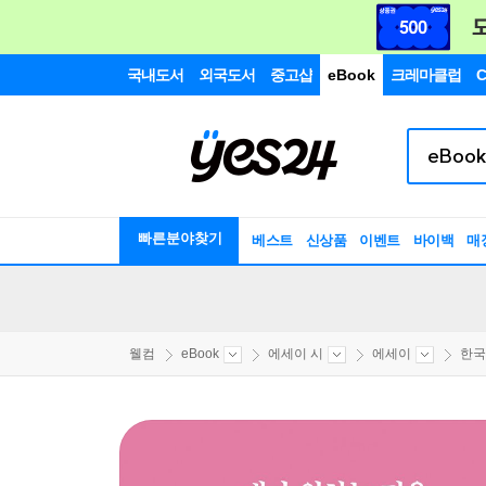
국내도서
외국도서
중고샵
eBook
크레마클럽
C
빠른분야찾기
베스트
신상품
이벤트
바이백
매
웰컴
eBook
에세이 시
에세이
한국