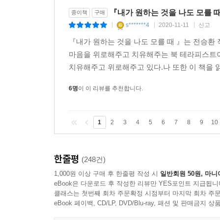
『내가 원하는 것을 나도 모를 
종이책
구매
s*******4
2020-11-11
신고
|
|
|
『내가 원하는 것을 나도 모를 때 』는 전승환 
마음을 위로해주고 치유해주는 북 테라피스트이
치유해주고 위로해주고 있다.나 또한 이 책을 읽고 
6명
이 이 리뷰를 추천합니다.
1
2
3
4
5
6
7
8
9
10
한줄평
(248건)
1,000원 이상 구매 후 한줄평 작성 시
일반회원 50원, 마니
eBook은 다운로드 후 작성한 리뷰만 YES포인트 지급됩니
클래스는 첫번째 회차 주문확정 시점부터 마지막 회차 주문
eBook 페이백, CD/LP, DVD/Blu-ray, 패션 및 판매금