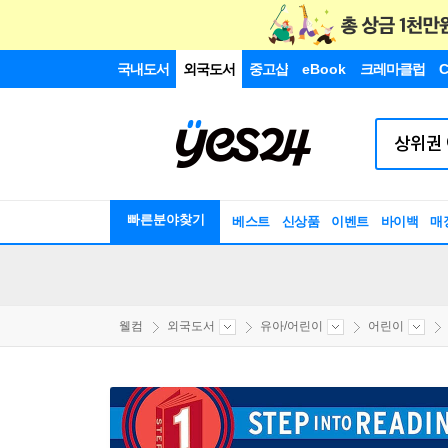
국내도서
외국도서
중고샵
eBook
크레마클럽
C
빠른분야찾기
베스트
신상품
이벤트
바이백
매
웰컴
외국도서
유아/어린이
어린이