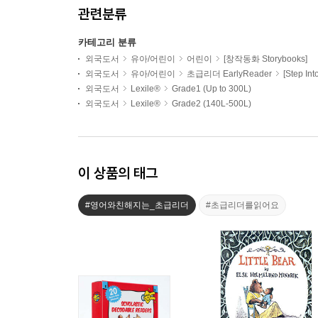
관련분류
카테고리 분류
외국도서
유아/어린이
어린이
[창작동화 Storybooks]
외국도서
유아/어린이
초급리더 EarlyReader
[Step In
외국도서
Lexile®
Grade1 (Up to 300L)
외국도서
Lexile®
Grade2 (140L-500L)
이 상품의 태그
#영어와친해지는_초급리더
#초급리더를읽어요