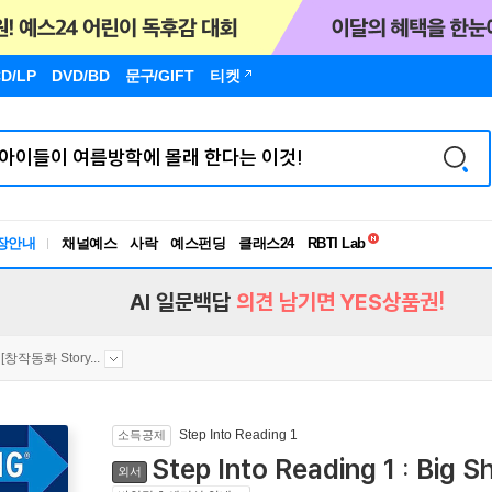
D/LP
DVD/BD
문구
/GIFT
티켓
독서유형검사
RBTI Lab
장안내
채널예스
사락
예스펀딩
클래스24
독서유형검사
AI 일문백답
의견 남기면 YES상품권!
[창작동화 Story...
Step Into Reading 1
소득공제
Step Into Reading 1 : Big S
외서