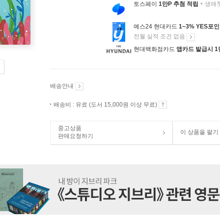
토스페이
1만P 추첨 적립
+ 생애
예스24 현대카드
1~3% YES포
전월 실적 조건 없음
현대백화점카드
앱카드 발급시 1
배송안내
배송비 : 유료 (도서 15,000원 이상 무료)
중고상품
이 상품을 팔기
판매요청하기