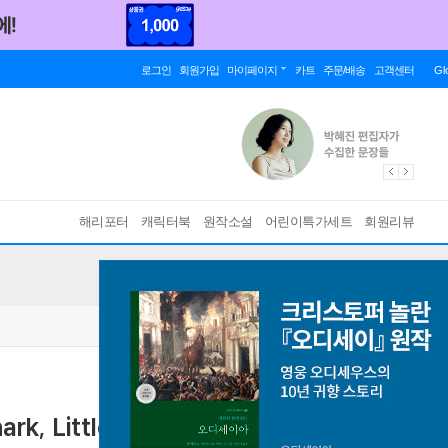
로그인
회원가입
마이페이지
카트
주문/배송
고객센터
Gl
해리포터
캐릭터북
원작소설
어린이특가세트
회원리뷰
hark, Little Shark, Baby Shark
[ Paperback ]