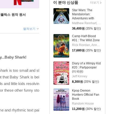
이 분야 신상품
더보기
Star Wars: The
Mandalorian:
X 넷플릭스 원작 원서
Adventures with
Grogu: Pop-Up
Matthew Reinhart, S.T. Bende
Storybook
36,400
원
(35% 할인)
펼쳐보기
Camp Half-Blood
#01 : The Wild Zone
Rick Riordan, Annabelle Oh
17,680
원
(35% 할인)
y...Baby Shark!
Diary of a Wimpy Kid
#20 : Partypooper
hark is too small and sl
(미국판)
Jeff Kinney
that Baby Shark is bei
8,300
원
(35% 할인)
 and little kids resolvin
or these other funny sto
Kpop Demon
Hunters Official Fan
Book
Random House
11,200
원
(30% 할인)
me and rhythmic text pai