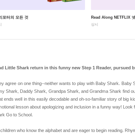
리포터의 모든 것
Read Along NETFLI
시
상시
d Little Shark return in this funny new Step 1 Reader, pursued b
ey agree on one thing--neither wants to play with Baby Shark. Baby S
y Shark, Daddy Shark, Grandpa Shark, and Grandma Shark find out 
ends well in this easily decodable and oh-so-familiar story of big kids
motional lesson about apologizing and inclusion in a funny way! Look f
hark Go to School.
 children who know the alphabet and are eager to begin reading. Rhy