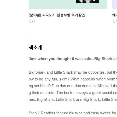
[분야별] 외국도서 한정수량 특가할인
해
상시
상
책소개
Just when you thought it was safe...Big Shark an
Big Shark and Little Shark may be opposites, but th
ow to be any fun...right? What happens when Momm
ng snubbed? Dun dun dun dun dun dun! All's well that 
g their conflicts. The book conveys a great social-e
ries: Big Shark, Little Shark and Big Shark, Little S
Step 1 Readers feature big type and easy words for