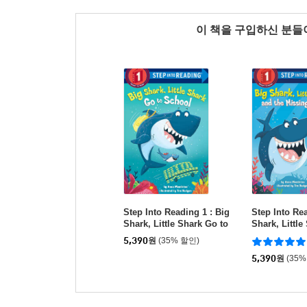
이 책을 구입하신 분
Step Into Reading 1 : Big
Step Into Rea
Shark, Little Shark Go to
Shark, Little
School
he Missing T
5,390
원
(35% 할인)
5,390
원
(35%