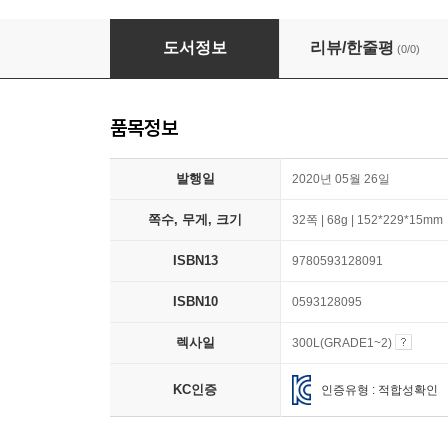
Step Into Reading 1 : Big Shark, Little Shark
도서정보
리뷰/한줄평
(0/0)
품목정보
발행일
2020년 05월 26일
쪽수, 무게, 크기
32쪽 | 68g | 152*229*15mm
ISBN13
9780593128091
ISBN10
0593128095
렉사일
300L(GRADE1~2)
KC인증
인증유형 : 적합성확인