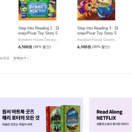
Step Into Reading 2 : Di
Step Into Reading 3 : Di
sney/Pixar Toy Story 5
sney/Pixar Toy Story 5
: Bonnie's New Toy
: Team Up!
HarperCollins
Random House Disney/ Disney Storybook Art Team (ILT)
Random Hou
Random House Disney/ Disney Storybook Art Team (ILT)
|
|
6,100
원
(36% 할인)
6,100
원
(36% 할인)
보세요.
전체보기