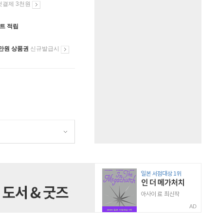
첫결제 3천원
인트 적립
만원 상품권
신규발급시
AD