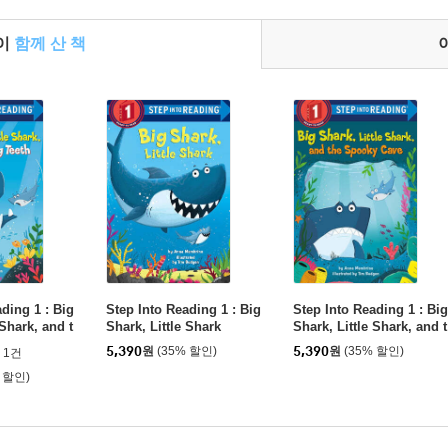
들이
함께 산 책
ding 1 : Big
Step Into Reading 1 : Big
Step Into Reading 1 : Big
 Shark, and t
Shark, Little Shark
Shark, Little Shark, and t
eeth
he Spooky Cave
5,390
원
(35% 할인)
5,390
원
(35% 할인)
1건
 할인)