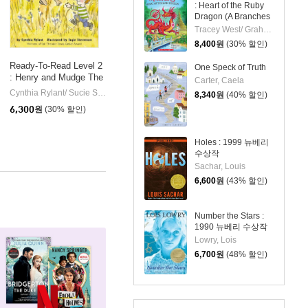
: Heart of the Ruby
Dragon (A Branches
Book)
Tracey West/ Graham Howells (ILT)
8,400
원
(30% 할인)
Ready-To-Read Level 2
One Speck of Truth
: Henry and Mudge The
Carter, Caela
First Book
se Disney
Random House Disney
Cynthia Rylant/ Sucie Stevenson (ILT)
Simon Spotlight
|
|
8,340
원
(40% 할인)
6,300
원
(30% 할인)
Holes : 1999 뉴베리
수상작
Sachar, Louis
6,600
원
(43% 할인)
Number the Stars :
1990 뉴베리 수상작
Lowry, Lois
6,700
원
(48% 할인)