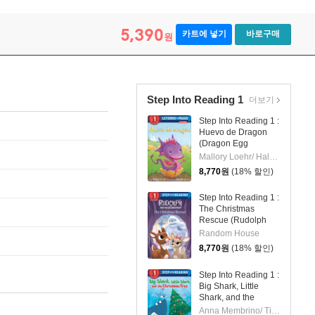
5,390
카트에 넣기
바로구매
원
Step Into Reading 1
더보기
Step Into Reading 1 :
Huevo de Dragon
(Dragon Egg
Spanish Edition)
Mallory Loehr/ Hala Wittwer (ILT)
8,770
원
(18% 할인)
Step Into Reading 1 :
The Christmas
Rescue (Rudolph
the Red-Nosed
Random House
Reindeer)
8,770
원
(18% 할인)
Step Into Reading 1 :
Big Shark, Little
Shark, and the
Christmas Tree
Anna Membrino/ Tim Budgen (ILT)