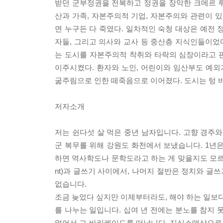
받던 군부정권을 전복하고 정권을 장악한 크메르 루주
산과 가족, 자본주의적 기업, 자본주의와 관련이 있
면 누구든 다 죽였다. 일차적인 숙청 대상은 예전 
자들, 그리고 의사와 교사 등 중산층 지식인들이었다
는 도시를 자본주의적 착취와 타락의 심장이라고 판
이주시켰다. 환자와 노인, 어린이와 임산부도 예외
굶주림으로 인한 떼죽음으로 이어졌다. 도시는 텅 비어 
저자소개
저는 쉰다섯 살 먹은 중년 남자입니다. 고향 경주와
군 복무를 위해 강원도 화천에서 보냈습니다. 1년
하면 역사학도나 문학도라고 하는 게 맞을지도 모르겠
nt)과 글쓰기 사이에서, 나머지 절반은 정치와 
없습니다.
조금 늦었다 싶지만 이제부터라도, 해야 하는 일보다
를 나누는 일입니다. 십여 년 전에는 분노를 참지 
없어서 그 바리케이드를 떠납니다. 지식소매상으로서