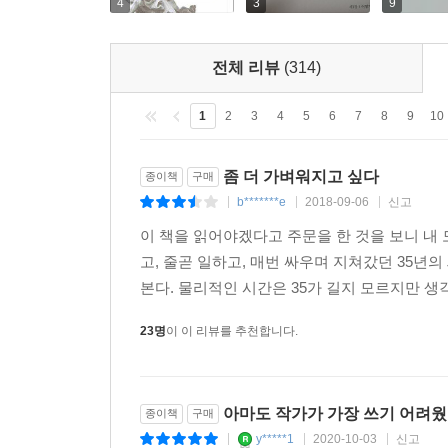
4
3
9
이 책을 쓰면서 나는, 오래 덮어두었던 내 자신의 
꾸미는 습관과 결별했다. 내 자신의 욕망을 더
전체 리뷰
(314)
풀어버렸다. 원래의 나, 내가 되고 싶었던 나에게 한
1
2
3
4
5
6
7
8
9
10
이 책에서 유시민은 자신이 살아온 지난 시기의 개
일부터 대학 시절 야학 교사 활동을 거쳐 소위 
좀 더 가벼워지고 싶다
종이책
구매
지배했는지 이야기한다. 직업으로서의 정치를 그만
b*******e
2018-09-06
신고
|
|
|
삶을 살려고 하는지 솔직하고 소박하게 토로한다.
이 책을 읽어야겠다고 주문을 한 것을 보니 내
고, 줄곧 일하고, 매번 싸우며 지쳐갔던 35년의
이젠 정치적 자기 검열 없이 정직하게 말하고 싶다
본다. 물리적인 시간은 35가 길지 모르지만 생
살고 싶다. 야수의 탐욕과 싸우면서 황폐해진 내
원한다. 정치적 욕망의 화신이라는 세상의 비난에 
23명
이 이 리뷰를 추천합니다.
하면서 너무나 많은 사람들을 만났지만 정작 사랑
책임이 없는지 살펴야 하는 게 괴로웠다. 왕의 
직업윤리가 너무 무거운 짐으로 느껴진다. 목적의
아마도 작가가 가장 쓰기 어려웠을
종이책
구매
만들기 위해 내 삶의 존엄을 해치는 것이 정말 훌륭한 
y*****1
2020-10-03
신고
|
|
|