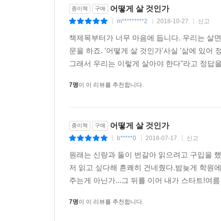
[…] 진보의 낡은 고정관념을 버릴 때가 왔다. […
어떻게 살 것인가
종이책
구매
내놓은 자발성을 발휘한다면 그 사람이 진보주의자이다.
m*********2
2018-10-27
신고
|
|
|
책제목부터가 너무 마음에 듭니다. 우리는 살면
일, 놀이, 사랑은 ‘삶의 위대한 세 영역’이다. 
문을 하죠. '어떻게 살 것인가'사실 '삶에 있
사랑만큼이나 본질적인 삶의 요소가 있다. 그것은 연
그래서 우리는 이렇게 살아야 한다"라고 정답을 
타인과의 공감을 바탕으로 한 사회적 연대에 대한 
주장한다. 이기심과 이타심은 단순히 대립하는 감
7명
이 이 리뷰를 추천합니다.
못한다. 유시민은 ‘연대’와 ‘진보주의’를 독특한 방
나와 유전적으로 무관한 타인의 고통을 함께 느낄 
어떻게 살 것인가
종이책
구매
자발성, 이 모두가 자연이 인간에게 준 재능이며 본
b*****0
2018-07-17
신고
|
|
|
놀이, 사랑과 더불어 삶을 의미 있고 존엄하고 품격
원래는 신랑과 둘이 번갈아 읽으려고 구입을 했
이곳의 행복이 그들의 것이리라!”(p.263~264)
저 읽고 싶다해 흔쾌히 건네줬다.밤늦게 학원에
주는게 아닌가...그 뒤를 이어 내가 스타트!여
왜 연대해야 하는지 논리적으로 설명할 수 있다. 
한다. 비용이 들고 고생이 되는데도 그렇게 하면 
7명
이 이 리뷰를 추천합니다.
본성의 발현이다.(p.263)