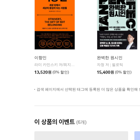
이향인
완벽한 원시인
라미 카민스키 저/최지숙 역
21세기북스
자청 저
필로틱
|
|
13,520
원
(0% 할인)
15,400
원
(0% 할인)
검색 페이지에서 선택된 태그에 등록된 더 많은 상품을 확인해 
이 상품의 이벤트
(6개)