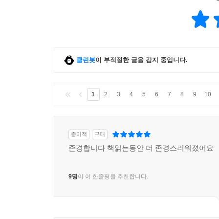
이 책에서도 유시민은 자유주의자답게 모든 문제
배격한다. 국가든 사회든 관습이든 종교든 이념이든
철학적 사유의 기초로 삼는 그는 스스로 원하는
전체주의 사상과 비타협적으로 싸운다. 공산주의자
클린봇
이 부적절한 글을 감지 중입니다.
대목들은 매우 전투적인 자유주의자인 저자 유시민의
무시무시한 폭력을 동원해 공포정치를 조직화한 지
1
2
3
4
5
6
7
8
9
10
싸우기 위해서였다. ‘하나님의 명예’를 드높이기 
공포정치를 밀고나가는 것이 하나님이 자기에게 
확신했다. 장 칼뱅은 현란한 신학 이론으로 무장
종이책
구매
수많은 사람을 고문하고 죽였다. 이런 사람을 가리
존경합니다 책읽는동안 더 존경스러워졌어요
완전히 끝내는 사상의 혁명을 이룰 때까지 제네바 
빼앗긴 채 살아야 했다.(p.275)
9명
이 이 한줄평을 추천합니다.
폴 포트는 그리 길지 않았던 집권 기간 동안 당시 
정확한 통계가 없으니 이것은 어디까지나 추정치일
잔인하게 죽인 사건이 아니다. 그것은 아름다운 이상