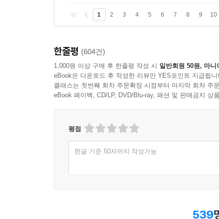
1
2
3
4
5
6
7
8
9
10
4. 진보적 자유주의자, 유시민의 철학
유시민은 지식인으로서도 정치인으로서도 매우 논쟁
한줄평
(604건)
복거일 등 공개적으로 자유주의를 주창하는 유명한
1,000원 이상 구매 후 한줄평 작성 시
일반회원 50원, 마니
‘파워라이터’들은 자유주의와 진보주의를 화합하
eBook은 다운로드 후 작성한 리뷰만 YES포인트 지급됩니
결합될 수 있다고 주장한다. 다른 용어를 쓰자면 그
클래스는 첫번째 회차 주문확정 시점부터 마지막 회차 주문
경제학, 사회학과 같은 인문사회과학과 함께 생
eBook 페이백, CD/LP, DVD/Blu-ray, 패션 및 판매금
사용한다.
평점
제18대 대통령 선거의 결과는 진보의 거듭되는 패
새로운 것을 이긴 수많은 사건 가운데 하나에 지나
한글 기준 50자까지 작성가능
1992년 보수진영으로 투항한 김영삼 후보가 당
대통령은 국가를 개인적 ‘수익 모델’로 만들었지만
그의 정책 공약은 5년 전 낙선했던 진보진영 대
아니다. 대한민국은 옳은 방향으로 진화하고 있다
(p.258~259)
539