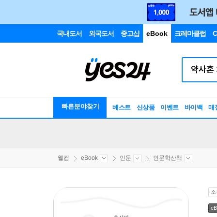
국내도서
외국도서
중고샵
eBook
크레마클럽
C
빠른분야찾기
베스트
신상품
이벤트
바이백
매
웰컴
eBook
인문
인문학산책
소
eB