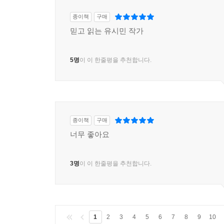
지원을 받던 군부정권을 전복하고 정권을 장악한 크
종이책
구매
사유 재산과 가족, 자본주의적 기업, 자본주의와 관
믿고 읽는 유시민 작가
판단하면 누구든 다 죽였다. 일차적인 숙청 대상은 
기술자들, 그리고 의사와 교사 등 중산층 지식인들이
5명
이 이 한줄평을 추천합니다.
폴 포트는 도시를 자본주의적 착취와 타락의 심장
농장으로 이주시켰다. 환자와 노인, 어린이와 임산부
질병과 굶주림으로 인한 떼죽음으로 이어졌다. 도시는 텅
종이책
구매
너무 좋아요
3명
이 이 한줄평을 추천합니다.
1
2
3
4
5
6
7
8
9
10