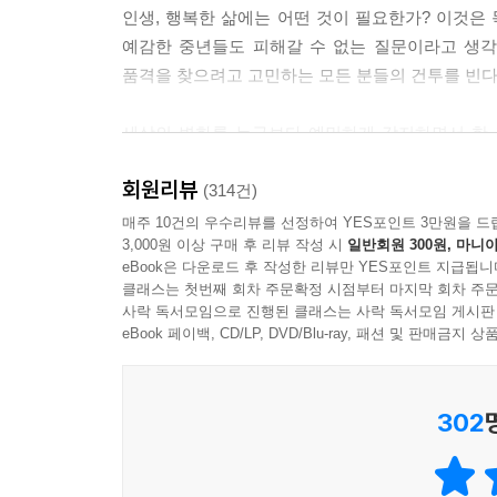
인생, 행복한 삶에는 어떤 것이 필요한가? 이것
예감한 중년들도 피해갈 수 없는 질문이라고 생각한
품격을 찾으려고 고민하는 모든 분들의 건투를 빈다. 
세상의 변화를 누구보다 예민하게 감지하면서 한 
정치시장을 떠나 지식시장으로 복귀했다. ‘어떻게 살
회원리뷰
대세를 형성할 만큼 상처받은 사람이 많은 ‘멘
(314건)
고민이라고 그는 믿는다.
매주 10건의 우수리뷰를 선정하여 YES포인트 3만원을 드
3,000원 이상 구매 후 리뷰 작성 시
일반회원 300원, 마니아
eBook은 다운로드 후 작성한 리뷰만 YES포인트 지급됩니
상처받지 않는 삶은 없다. 상처받지 않고 살아야 행
클래스는 첫번째 회차 주문확정 시점부터 마지막 회차 주문
어떤 날카로운 모서리에 부딪쳐도 치명상을 입지 않
사락 독서모임으로 진행된 클래스는 사락 독서모임 게시판
힘과 능력은 인생이 살 만한 가치가 있다는 확신,
eBook 페이백, CD/LP, DVD/Blu-ray, 패션 및 판매금
지켜나가려고 분투하는 사람만이 타인의 위로를 받아 
302
‘왜 자살하지 않는가?’ 카뮈의 질문에 나는 대답한
불끈 쥐고 뛰어오를 것 같은 일이 있다. 누군가 
사람들이 있다. 설렘과 황홀, 그리움, 사랑의 느낌…