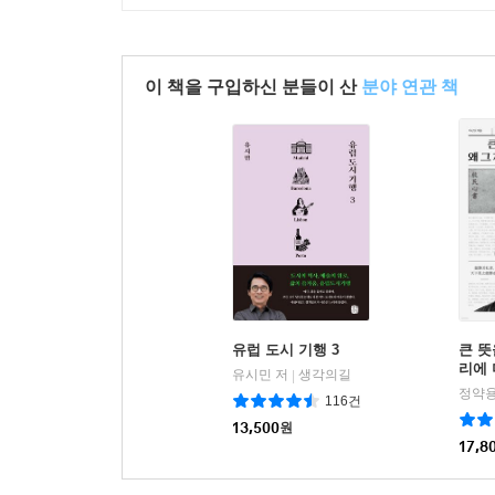
이 책을 구입하신 분들이 산
분야 연관 책
유럽 도시 기행 3
큰 뜻
리에
유시민 저
생각의길
|
정약용
116건
13,500
원
17,8