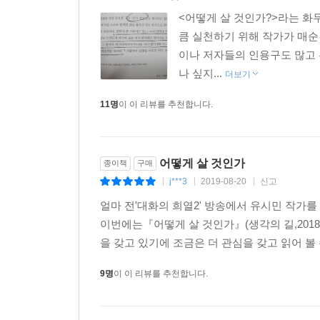
원래 정치 그 자체가 좋아서가 아니라 세상을 더 좋
<어떻게 살 것인가?>라는 화두
그러나 정치 ‘아래’와 정치 ‘너머’의 변화가 없다면
큼 실천하기 위해 작가가 매
이제는 다른 방식으로 사회적 선을 추구하는 사
이나 저자들의 인용구도 많고 
먹구름이 걷혔다. 해방감으로 가슴이 터질 것만 같았다.
나 싶지...
더보기
11명
이 이 리뷰를 추천합니다.
이 책은 진심으로 ‘나다운 인생’을 살고자 하는 이
격려라고 할 수 있다. 거기에는 저자 유시민 자신도
어떻게 살 것인가
종이책
구매
3. 놀고 일하고 사랑하고 연대하라!
j***3
2019-08-20
신고
|
|
|
저자 유시민은 인생을 살아가는 가장 핵심적인 네 
얼마 전'대화의 희열2' 방송에서 유시민 작가
사는 것이 최고라는 생각은 더 좋은 사회제도와 생
이번에는『어떻게 살 것인가』(생각의 길,2018
을 갖고 있기에 조금은 더 관심을 갖고 읽어 볼 수
일과 놀이와 사랑만으로는 인생을 다 채우지 못한
9명
이 이 리뷰를 추천합니다.
행복을 다 누릴 수 없다. 타인의 고통과 기쁨에 
남김없이 사용해 최고의 행복을 누릴 수 있다. 그런
것을 나는 ‘연대’라고 부른다. 그리고 이러한 연대