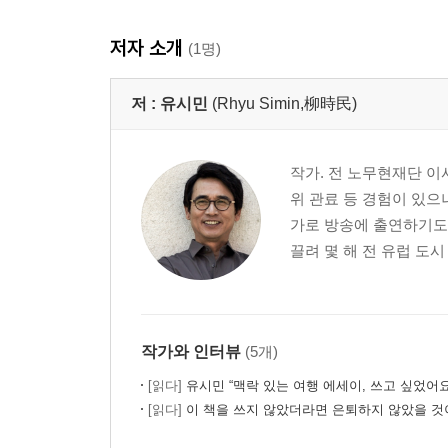
문재인과 안철수, 도덕과 욕망
떳떳하게 놀기
저자 소개
(1명)
사랑은 싹이 난 감자맛
아이들을 옳게 사랑하는 방법
저 :
유시민
(Rhyu Simin,柳時民)
품격 있게 나이를 먹는 비결
글쓰기로 돌아오다
기적을 일으키는 거울뉴런
작가. 전 노무현재단 이
진보의 생물학
위 관료 등 경험이 있으
가로 방송에 출연하기도 
제4장 : 삶을 망치는 헛된 생각들
끌려 몇 해 전 유럽 도시
신념의 도구가 되는 것
불운을 어찌할 것인가
출생이라는 제비뽑기
나는 영생永生이 싫다
작가와 인터뷰
(5개)
영원한 것에 대한 갈망
[읽다]
유시민 “맥락 있는 여행 에세이, 쓰고 싶었어요
육체와 분리된 영혼
[읽다]
이 책을 쓰지 않았더라면 은퇴하지 않았을 것이
이름 남기기