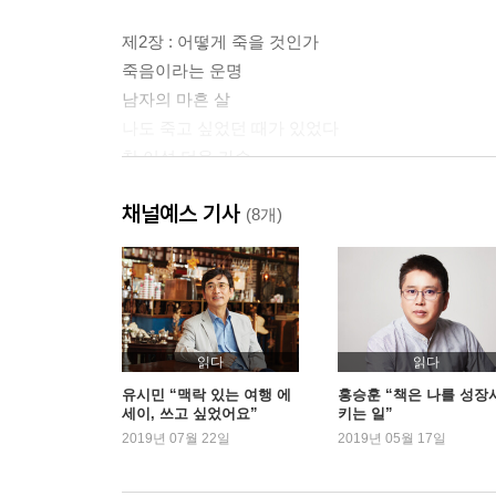
제2장 : 어떻게 죽을 것인가
죽음이라는 운명
남자의 마흔 살
나도 죽고 싶었던 때가 있었다
찬 이성 더운 가슴
타인의 죽음과 나의 죽음
채널예스 기사
나는 무엇인가
(8개)
레이건의 작별 인사
존엄한 죽음
자유의지
제3장 : 놀고 일하고 사랑하고 연대하라
읽다
읽다
쓸모 있는 사람 되기
유시민 “맥락 있는 여행 에
홍승훈 “책은 나를 성장
세이, 쓰고 싶었어요”
키는 일”
즐거운 일을 잘하는 것
2019년 07월 22일
2019년 05월 17일
재능 없는 열정의 비극
옳은 일을 필요할 때 친절하게