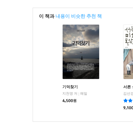
이 책과
내용이 비슷한 추천 책
기억찾기
서른 
지천명 저
해밀
김선경
|
4,500
원
9,10