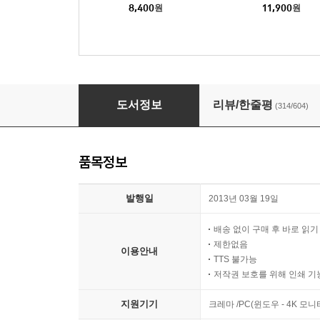
8,400
원
11,900
원
어떻게 살 것인가
도서정보
리뷰/한줄평
(314/604)
품목정보
발행일
2013년 03월 19일
배송 없이 구매 후 바로 읽
제한없음
이용안내
TTS 불가능
저작권 보호를 위해 인쇄 기
지원기기
크레마 /PC(윈도우 - 4K 모