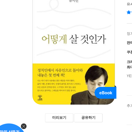
유
정
판
쿠
크
최
Y
추
미리보기
공유하기