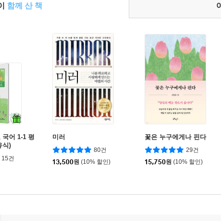
들이
함께 산 책
국어 1-1 평
미러
꽃은 누구에게나 핀다
유식)
80건
29건
15건
13,500
원
(10% 할인)
15,750
원
(10% 할인)