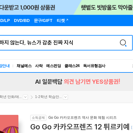
D/LP
DVD/BD
문구
/GIFT
티켓
독서유형검사
장안내
채널예스
사락
예스펀딩
클래스24
RBTI Lab
독서유형검사
AI 일문백답
의견 남기면 YES상품권!
2학년 만화/애...
1-2학년 학습만...
Go Go 카카오프렌즈 역사 문화 체험 시리즈
소득공제
Go Go 카카오프렌즈 12 튀르키예