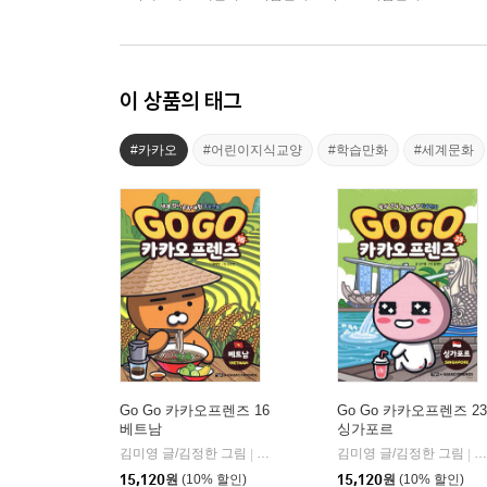
이 상품의 태그
#카카오
#어린이지식교양
#학습만화
#세계문화
Go Go 카카오프렌즈 16
Go Go 카카오프렌즈 23
베트남
싱가포르
김미영 글/김정한 그림
아울북
김미영 글/김정한 그림
아
|
|
15,120
원
(10% 할인)
15,120
원
(10% 할인)