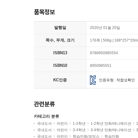
품목정보
발행일
2020년 01월 20일
쪽수, 무게, 크기
176쪽 | 506g | 188*257*20
ISBN13
9788950985554
ISBN10
8950985551
KC인증
인증유형 : 적합성확인
관련분류
카테고리 분류
국내도서
어린이
1-2학년
1-2학년 만화/애니메이션
국내도서
어린이
3-4학년
3-4학년 만화/애니메이션
국내도서
어린이
학습만화/코믹스
학습만화