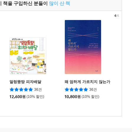
이 책을 구입하신 분들이
많이 산 책
4
/4
얼렁뚱땅 피자배달
왜 엄하게 가르치지 않는가
36건
36건
12,600
원
(10% 할인)
10,800
원
(10% 할인)