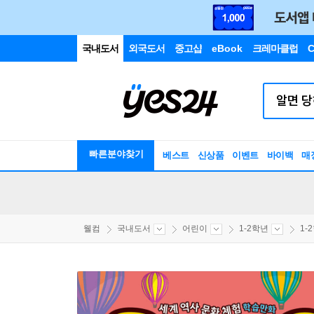
국내도서
외국도서
중고샵
eBook
크레마클럽
C
빠른분야찾기
베스트
신상품
이벤트
바이백
매
웰컴
국내도서
어린이
1-2학년
1-