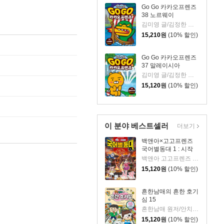
Go Go 카카오프렌즈
38 노르웨이
김미영 글/김정한 그림
15,210
원
(10% 할인)
Go Go 카카오프렌즈
37 말레이시아
김미영 글/김정한 그림
15,120
원
(10% 할인)
이 분야 베스트셀러
더보기
백앤아×고고프렌즈
국어별동대 1 : 시작
백앤아 고고프렌즈 원저/한바리 글/정수영 그림/김선 감수
15,120
원
(10% 할인)
흔한남매의 흔한 호기
심 15
흔한남매 원저/안치현 글/유난희 그림/이정모,흔한컴퍼니 감수
15,120
원
(10% 할인)