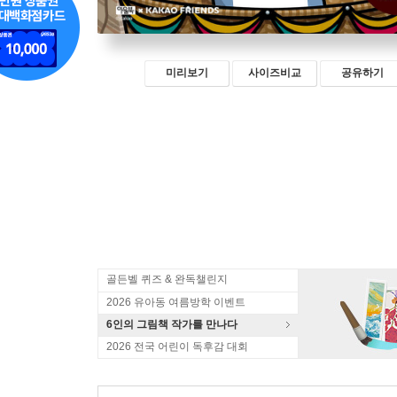
미리보기
사이즈비교
공유하기
골든벨 퀴즈 & 완독챌린지
2026 유아동 여름방학 이벤트
6인의 그림책 작가를 만나다
2026 전국 어린이 독후감 대회