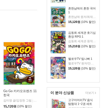
흔한남매의 흔한 국어
1
흔한남매 원저/최재연 글/도니패밀리 그림
15,120
원
(10% 할인)
김동희 세계관 호기심
환장 RPG 1
김동희 세계관 원작/박종은 글/이정태 그림
15,210
원
(10% 할인)
멜로우TV 팀나빠 1
멜로우TV 원저/안경순 저/쓰리포 그림
15,120
원
(10% 할인)
Go Go 카카오프렌즈 11
이 분야 신상품
더보기
한국
고구마머리TV 음식
김미영 글/김정한 그림
아울북
|
탐험대 1~2권 세트
15,120
원
(10% 할인)