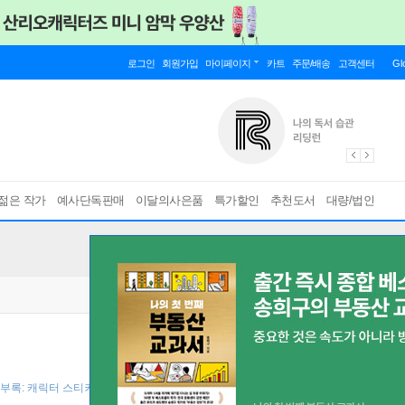
로그인
회원가입
마이페이지
카트
주문/배송
고객센터
Gl
젊은 작가
예사단독판매
이달의사은품
특가할인
추천도서
대량/법인
[ 부록: 캐릭터 스티커(랩핑) ]