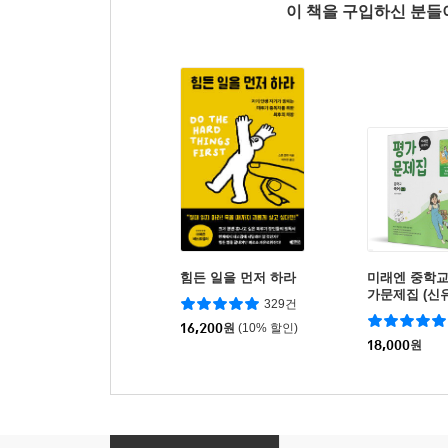
이 책을 구입하신 분
힘든 일을 먼저 하라
미래엔 중학교 
가문제집 (신
329건
16,200
원
(10% 할인)
18,000
원