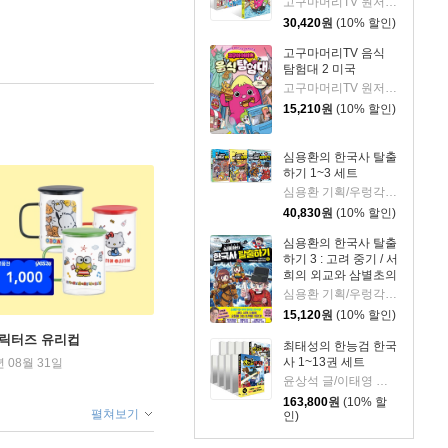
고구마머리TV 원저/서후 글/김기수 그림
30,420
원
(10% 할인)
고구마머리TV 음식
탐험대 2 미국
고구마머리TV 원저/서후 글/김기수 그림
15,210
원
(10% 할인)
심용환의 한국사 탈출
하기 1~3 세트
심용환 기획/우렁각시탈 글/타니스튜디오 그림
40,830
원
(10% 할인)
심용환의 한국사 탈출
하기 3 : 고려 중기 / 서
희의 외교와 삼별초의
투쟁 편
심용환 기획/우렁각시탈 글/타니스튜디오 그림
15,120
원
(10% 할인)
캐릭터즈 유리컵
최태성의 한능검 한국
사 1~13권 세트
년 08월 31일
윤상석 글/이태영 그림
163,800
원
(10% 할
펼쳐보기
인)