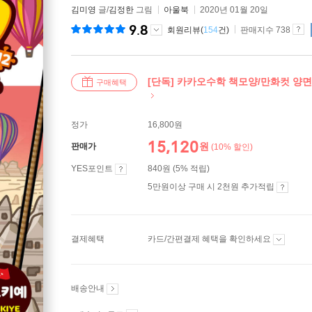
김미영
글/
김정한
그림
아울북
2020년 01월 20일
9.8
회원리뷰(
154
건)
판매지수 738
[단독] 카카오수학 책모양/만화컷 양면 
구매혜택
정가
16,800원
15,120
원
판매가
(10% 할인)
YES포인트
840원 (5% 적립)
5만원이상 구매 시 2천원 추가적립
결제혜택
카드/간편결제 혜택을 확인하세요
배송안내