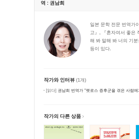
역 :
권남희
일본 문학 전문 번역가
고』, 『혼자여서 좋은 
해 봐 말해 봐 너의 기
등이 있다.
작가와 인터뷰
(1개)
[읽다]
권남희 번역가 "펫로스 증후군을 겪은 사람에
작가의 다른 상품