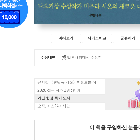
미리보기
사이즈비교
공유하기
수상내역
일본서점대상 수상작
뮤지컬 〈휴남동 서점〉X 황보름 작가 북토크
2026 젊은 작가 1위 : 청예
기간 한정 특가 도서
오직, 예스24에서만
이 책을 구입하신 분