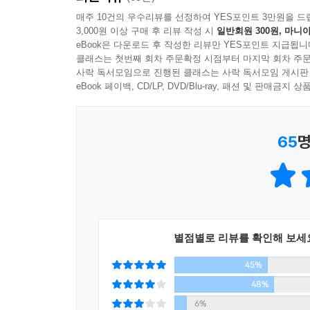
가치의 소중함을 리얼한 에피소드와 섬세한 감정 묘
매주 10건의 우수리뷰를 선정하여 YES포인트 3만원을 드
3,000원 이상 구매 후 리뷰 작성 시
일반회원 300원, 마니아
일, 인간관계 안에서의 고민, 하나의 목표를 위해
eBook은 다운로드 후 작성한 리뷰만 YES포인트 지급됩니
일인지, 예상치 못한 웃음과 눈물, 따스한 감동을 담
클래스는 첫번째 회차 주문확정 시점부터 마지막 회차 주문
사락 독서모임으로 진행된 클래스는 사락 독서모임 게시판
《제노사이드》를 압도적 수치로 제친 감동 드라마
eBook 페이백, CD/LP, DVD/Blu-ray, 패션 및 판매금
미우라 시온, 《배를 엮다》를 통해 일본 대표 작가
65
명
전국 431개 서점에서 대표로 선발된 560명이 1차 
서점대상은 몇 개월에 걸쳐서 전국의 서점 직원들이 
싶은 작품’에 투표를 하고 그 중 가장 많은 점수를
사랑한 수식》을 비롯해 《골든 슬럼버》 《고
베스트셀러를 보장할 정도로 일반 독자들의 신뢰를 
별점별로 리뷰를 확인해 보세
《배를 엮다》는 지난해 510점을 얻으며 압도적인 
45%
많은 서점직원들이니 만큼 ‘사전편집부’라는 소재
넘는 사람들의 모습, 인간에 대한 사랑 등에 큰 점수
48%
6%