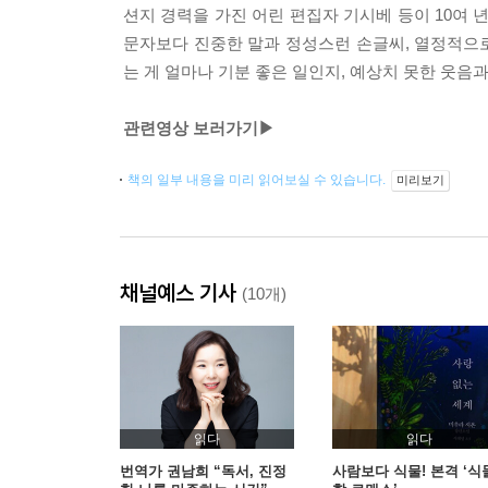
션지 경력을 가진 어린 편집자 기시베 등이 10여
문자보다 진중한 말과 정성스런 손글씨, 열정적으로
는 게 얼마나 기분 좋은 일인지, 예상치 못한 웃음과
관련영상 보러가기▶
책의 일부 내용을 미리 읽어보실 수 있습니다.
미리보기
채널예스 기사
(10개)
읽다
읽다
번역가 권남희 “독서, 진정
사람보다 식물! 본격 ‘식