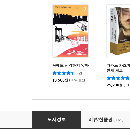
꿈에도 생각하지 않아
다카노 가즈
현재 세트
2건
13,500
원
(10% 할인)
25,200
원
(1
배를 엮다
도서정보
리뷰/한줄평
(65/20)