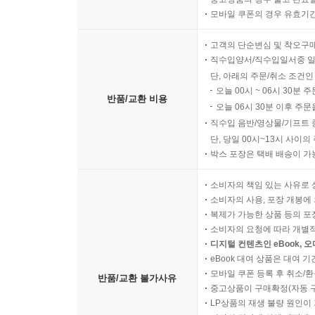
모바일 쿠폰의 경우 유효기간(
고객의 단순변심 및 착오구
직수입양서/직수입일서중 일
단, 아래의 주문/취소 조건인
오늘 00시 ~ 06시 30분 
반품/교환 비용
오늘 06시 30분 이후 주문
직수입 음반/영상물/기프트 
단, 당일 00시~13시 사이
박스 포장은 택배 배송이 가
소비자의 책임 있는 사유로 
소비자의 사용, 포장 개봉에 
복제가 가능한 상품 등의 포장을 
소비자의 요청에 따라 개별
디지털 컨텐츠인 eBook, 
eBook 대여 상품은 대여 기
모바일 쿠폰 등록 후 취소/환
반품/교환 불가사유
중고상품이 구매확정(자동 
LP상품의 재생 불량 원인이 기