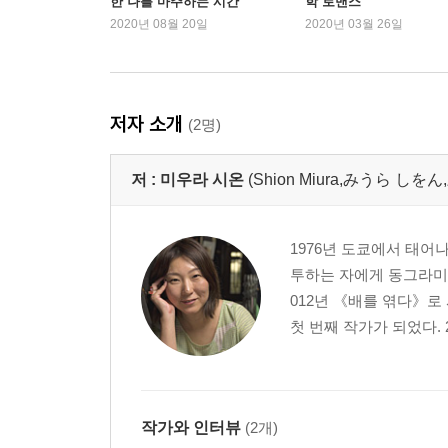
한 나를 마주하는 시간”
학 로맨스’
2020년 08월 20일
2020년 03월 26일
저자 소개
(2명)
저 :
미우라 시온
(Shion Miura,みうら しを
1976년 도쿄에서 태어
투하는 자에게 동그라미를
012년 《배를 엮다》
첫 번째 작가가 되었다. 
작가와 인터뷰
(2개)