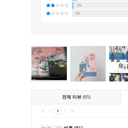
“말이라는 것을 통해 어떻게 희망을 전할 수 있
2%
나오키상과 서점대상을 모두 수상한 최초의 작가로 
0%
“성실하다는 건, 좀 멋없지만 재미있어!”
열심히 사는 사람들에 대한 수줍지만 찬란한 고백
이제 전자 사전도 옛말, 스마트폰으로 모르는 단어
‘종이 사전’으로 대표되는 ‘우리가 잊고 있는 것들’
모든 것이 서툰 마지메는 그저 성실하다. 행동도 느
외모를 꾸밀 줄 모르나 닥친 문제에 대해 끝없이 
2
말로 전하지 못할까 봐 신경 쓴다. 학창 시절부터 
된다.
전체 리뷰
(65)
그로 인해 주변 사람들은 조금씩 변하기 시작한
1
기시베도 ‘열정적으로’ 일에 매진하기 시작한다. 그
종이책
구매