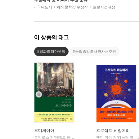
국내도서
해외문학상 수상작
일본서점대상
이 상품의 태그
#영화드라마원작
#국립중앙도서관사서추천
오디세이아
프로젝트 헤일메리
호메로스 저/페테르 파울 루벤스 그림/박문재 역
앤디 위어 저/강동혁 역
현대지성
|
|