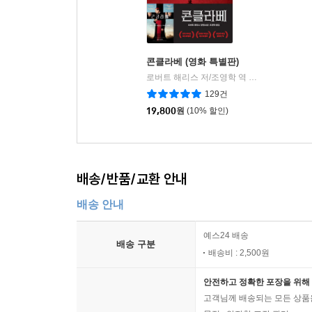
콘클라베 (영화 특별판)
로버트 해리스 저/조영학 역
알에이치코리아(
|
129건
19,800
원
(10% 할인)
배송/반품/교환 안내
배송 안내
예스24 배송
배송 구분
배송비 : 2,500원
안전하고 정확한 포장을 위해 
고객님께 배송되는 모든 상품을