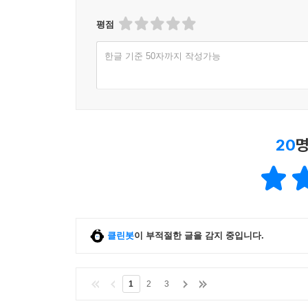
평점
《가무사리 숲의 느긋한 나날》은 임업에 종사하
심부름센터 청년들, 《호시마상사 주식회사 역사 
한글 기준 50자까지 작성가능
주인공을 내세웠다. 그리고 이번엔 출판사 사전
소설’이라는 점이다.
기존의 소설들이 그 직업을 통한 주인공의 성장에 
‘직장’이라는 공간과 그 안에서 마주치는 동료들과의
20
명
자신이 무슨 일을 잘 하는지 아직 모르던 마지메는 
차 회사원 기시베는 같이 일하는 사람을 보고 느끼며
받아 생활하기 위해 일을 하는 것이라고 느꼈던 니
위해 회사 생활, 즉 인생을 바친 아라키도 있다.
클린봇
이 부적절한 글을 감지 중입니다.
니시오카에게도 자존심은 있다. 무엇에 대해서든 
능력을 비교하며 초조해했다. 그런 비굴한 자신을 
온천처럼 콸콸 솟아나는 괴로운 감정의 원천을 더
1
2
3
열의도 없는 주제에 시샘을 뿌리칠 수 없다. 일에서 