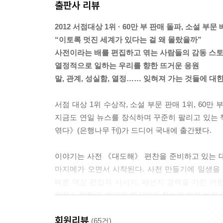
출판사 리뷰
2012 서점대상 1위 · 60만 부 판매 돌파, 소설 부
“이토록 멋진 세계가 있다는 걸 왜 몰랐을까”
사전이라는 배를 편집하고 엮는 사람들의 감동 스
열정적으로 일하는 우리를 향한 뜨거운 응원
말, 관계, 성실함, 열정…… 잊혀져 가는 것들에 대
서점 대상 1위 수상작, 소설 부문 판매 1위, 60
지금도 연일 뉴스를 장식하며 꾸준히 팔리고 있는 책
엮다》(은행나무 刊)가 드디어 국내에 출간됐다.
이야기는 사전 《대도해》 편찬을 준비하고 있는 
마지메가 오면서 시작된다. 사전 만들기에 일생을
빠른 여성 편집자 사사키, 패션지 경력을 가진 어린
위해 노력한다. 여기에 마지메가 한눈에 반해 버린 
회원리뷰
언뜻 지루할 것만 같은 사전 편집 이야기. 하지만
(65건)