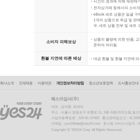
시간의 경과에 의해 재판매가
전자상거래 등에서의 소비자
eBook 세트 상품은 일괄 
1개의 상품으로 취급 및 판매
우, 세트 상품 전부 및 세트
상품의 불량에 의한 반품, 교
소비자 피해보상
준하여 처리됨
환불 지연에 따른 배상
대금 환불 및 환불 지연에 
회사소개
인재채용
이용약관
개인정보처리방침
청소년보호정책
도서홍보안내
대표 : 김석환, 최세라
주소 : 서울시 영등포구 은행로 11, 5층~6층(여의도동,일신
사업자등록번호 : 229-81-37000 통신판매업신고 : 제 200
이메일 : yes24help@yes24.com 호스팅 서비스사업자 :
Copyright ⓒ YES24 Corp. All Rights Reserved.