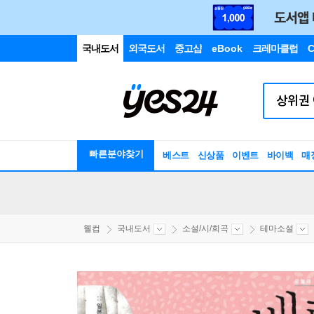
국내도서
외국도서
중고샵
eBook
크레마클럽
C
빠른분야찾기
베스트
신상품
이벤트
바이백
매
웰컴
국내도서
소설/시/희곡
테마소설