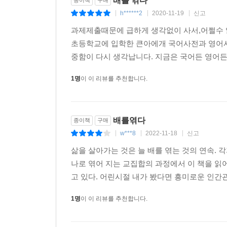
배를 엮다
이름 따위 남지 않아도 좋다. 편집부에 있던 흔적조
h******2
2020-11-19
신고
|
|
|
것은 좋은 사전을 완성하는 일이다.
과제제출때문에 급하게 생각없이 사서,어쩔수 
누군가의 열정에는 열정으로 응할 것. 지금까지 겸연
초등학교에 입학한 큰아에개 국어사전과 영어사
본문 중에서
중함이 다시 생각납니다. 지금은 국어든 영어든
지금은 무언가를 열심히, 성실하게 하지만 센스가 
1명
이 이 리뷰를 추천합니다.
것처럼. 하지만 이 세상에는 여전히 많은 ‘마지메’
사람들. 《배를 엮다》는 그런 수많은 우리에게 보
배를엮다
종이책
구매
웃음과 눈물, 설렘과 감동을 이끌어내는 섬세한 문
w***8
2022-11-18
신고
|
|
|
표현의 신, 미우라 시온의 새로운 경지
삶을 살아가는 것은 늘 배를 엮는 것의 연속. 
작가 미우라 시온의 가장 큰 장점은 구체적인 표현
나로 엮어 지는 교집합의 과정에서 이 책을 읽어
현실적이고 미묘한 심리 묘사는 작가 특유의 재치
고 있다. 어린시절 내가 봤다면 흥미로운 인간관
나오키상을 받은 작품 《마호로 역 다다 심부름집》
1명
이 이 리뷰를 추천합니다.
‘유원지 놀이기구 중에서 관람차를 제일 좋아합니