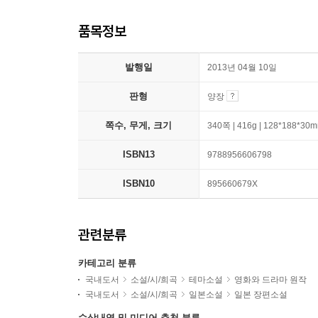
품목정보
발행일
2013년 04월 10일
판형
양장
쪽수, 무게, 크기
340쪽 | 416g | 128*188*30
ISBN13
9788956606798
ISBN10
895660679X
관련분류
카테고리 분류
국내도서
소설/시/희곡
테마소설
영화와 드라마 원작
국내도서
소설/시/희곡
일본소설
일본 장편소설
수상내역 및 미디어 추천 분류