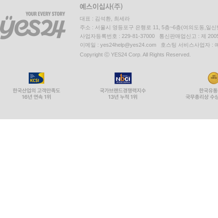
대표 : 김석환, 최세라
주소 : 서울시 영등포구 은행로 11, 5층~6층(여의도동,일신
사업자등록번호 : 229-81-37000 통신판매업신고 : 제 200
이메일 : yes24help@yes24.com 호스팅 서비스사업자 :
Copyright ⓒ YES24 Corp. All Rights Reserved.