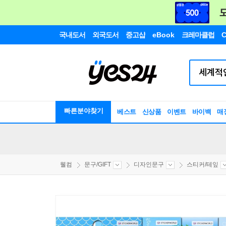
국내도서
외국도서
중고샵
eBook
크레마클럽
C
빠른분야찾기
베스트
신상품
이벤트
바이백
매
웰컴
문구/GIFT
디자인문구
스티커/테잎