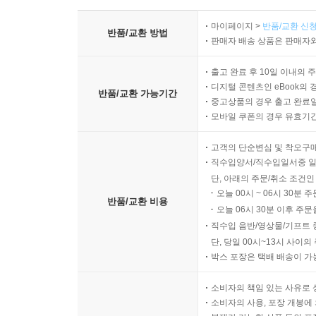
마이페이지 >
반품/교환 신청
반품/교환 방법
판매자 배송 상품은 판매자와
출고 완료 후 10일 이내의 
디지털 콘텐츠인 eBook의 
반품/교환 가능기간
중고상품의 경우 출고 완료일
모바일 쿠폰의 경우 유효기간(
고객의 단순변심 및 착오구
직수입양서/직수입일서중 일
단, 아래의 주문/취소 조건인
오늘 00시 ~ 06시 30분 
반품/교환 비용
오늘 06시 30분 이후 주문
직수입 음반/영상물/기프트 
단, 당일 00시~13시 사이
박스 포장은 택배 배송이 가
소비자의 책임 있는 사유로 
소비자의 사용, 포장 개봉에 