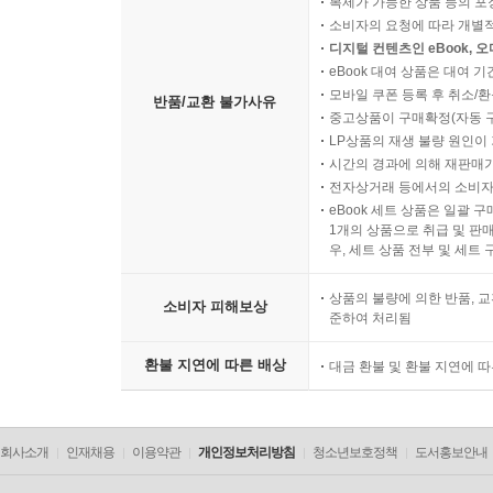
복제가 가능한 상품 등의 포장을 
소비자의 요청에 따라 개별
디지털 컨텐츠인 eBook, 
eBook 대여 상품은 대여 기
모바일 쿠폰 등록 후 취소/환
반품/교환 불가사유
중고상품이 구매확정(자동 
LP상품의 재생 불량 원인이 기
시간의 경과에 의해 재판매가
전자상거래 등에서의 소비자
eBook 세트 상품은 일괄 
1개의 상품으로 취급 및 판매
우, 세트 상품 전부 및 세트
상품의 불량에 의한 반품, 교
소비자 피해보상
준하여 처리됨
환불 지연에 따른 배상
대금 환불 및 환불 지연에 
회사소개
인재채용
이용약관
개인정보처리방침
청소년보호정책
도서홍보안내