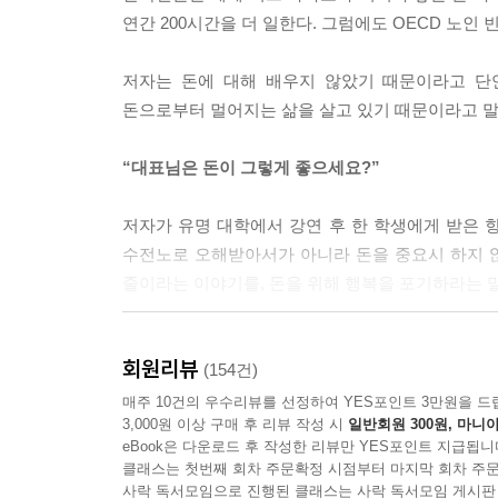
다. 그 누구도 그렇게 사는 건 원하지 않을 것이다.
연간 200시간을 더 일한다. 그럼에도 OECD 노인 
--- p.26
저자는 돈에 대해 배우지 않았기 때문이라고 단
돈 때문에’ 원하지 않은 일을 하면서 어려운 여생을
돈으로부터 멀어지는 삶을 살고 있기 때문이라고 말
--- p.29
“대표님은 돈이 그렇게 좋으세요?”
‘우리 아이가 혹 다른 아이에게 뒤처질까 걱정되어서
의 성적이 뒤처질 것이 염려돼서 나의 노후를 망치
저자가 유명 대학에서 강연 후 한 학생에게 받은 항
앗고 국가적으로도 큰 손해를 끼치는 사교육비 지출
수전노로 오해받아서가 아니라 돈을 중요시 하지 
은 결국 옆집 아이 때문이라는 이야기 아닌가!
줄이라는 이야기를, 돈을 위해 행복을 포기하라는 말
--- p.36
금융문맹 퇴치를 위한 5년 간의 버스 투어
내가 일했던 뉴욕 회사에서 높은 연봉을 받는 동료들
회원리뷰
(154건)
작되기 때문에 손해다. 반드시 필요한 상황이 아니
최초의 외국인 전용 한국 펀드인 ‘코리아펀드’를 1
매주 10건의 우수리뷰를 선정하여 YES포인트 3만원을 드
이다. 이것이 우리 모두가 다 아는 세계적인 부자, 워런 
3,000원 이상 구매 후 리뷰 작성 시
일반회원 300원, 마니아
수익률을 기록해 업계의 전설로 회자되는 저자가
--- p.43
eBook은 다운로드 후 작성한 리뷰만 YES포인트 지급됩니
모습이었다. 메리츠자산운용 직원들조차 노후준비가
클래스는 첫번째 회차 주문확정 시점부터 마지막 회차 주문
주식투자 동아리는 투자를 공부하는 곳이 아니라 
사락 독서모임으로 진행된 클래스는 사락 독서모임 게시판
돈이 없고 월급이 적다고 불평하면서도 조금만 돈이