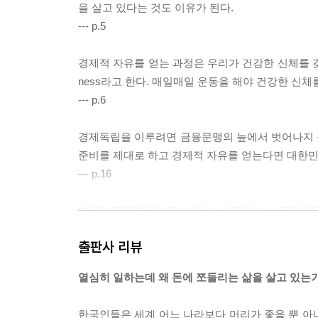
을 살고 있다는 것도 이유가 된다.
--- p.5
경제적 자유를 얻는 과정은 우리가 건강한 신체를 갖기 
ness라고 한다. 매일매일 운동을 해야 건강한 신
--- p.6
경제독립을 이루려면 금융문맹의 늪에서 벗어나지 못
준비를 제대로 하고 경제적 자유를 얻는다면 대한민국
--- p.16
한국이 경제대국이 되는 데는 세 가지가 꼭 필요하다. 첫 
융교육 Financial Education이다.
출판사 리뷰
--- p.20
열심히 일하는데 왜 돈에 쪼들리는 삶을 살고 있는
매스컴에서도 “돈이 없어도 행복할 수 있다.” “행복
돈이 많다고 행복한 것은 아니지만 돈이 없으면 불
한국인들은 세계 어느 나라보다 머리가 좋을 뿐 아니