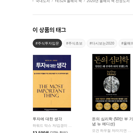
국내도서
YES24 올해의 책
2020년 올해의 책 선정도서
이 상품의 태그
#주식투자입문
#주식초보
#다시보는2020
#올해
투자에 대한 생각
돈의 심리학 (50만 부 기
념 뉴 에디션)
하워드 막스 저/김경미 역
비즈니스맵
|
모건 하우절 저/이지연 역
|
13,500
원
(10% 할인)