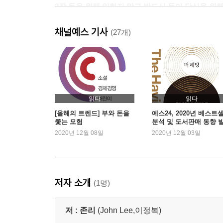
2장 돈을 위해 일하지 말고 반드시 돈이 당신을 위
01 은퇴 후 50년을 위한 준비
채널예스 기사
02 일본의 실패를 답습하지 마라
(27개)
03 좁은 시야의 재테크에서 벗어나라
04 자녀를 일찍부터 자본가의 길로 이끌어라
05 황금알 낳는 거위를 죽이지 마라
06 주식이나 주식형 펀드에 반드시 투자해라
07 주식 vs. 펀드
읽다
읽다
08 편견에서 벗어나라
[올해의 트렌드] 부와 돈을
예스24, 2020년 베스트
쫓는 모험
분석 및 도서판매 동향 
2020년 12월 08일
2020년 12월 03일
3장 경제독립을 위한 여정 10단계
0단계 여정을 시작하면서
1단계 자신의 자산·부채 현황표를 만들어라
2단계 수입·지출 현황표를 만들어라
저자 소개
(1명)
3단계 부채를 줄여라
4단계 매일 1만 원씩 여유자금을 만들어 투자해라
저 :
존리
(John Lee,이정복)
5단계 퇴직연금제도를 활용해라