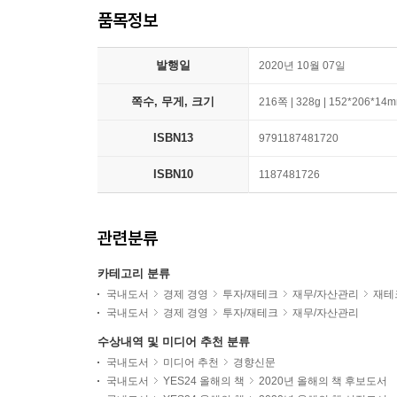
품목정보
발행일
2020년 10월 07일
쪽수, 무게, 크기
216쪽 | 328g | 152*206*14
ISBN13
9791187481720
ISBN10
1187481726
관련분류
카테고리 분류
국내도서
경제 경영
투자/재테크
재무/자산관리
재테
국내도서
경제 경영
투자/재테크
재무/자산관리
수상내역 및 미디어 추천 분류
국내도서
미디어 추천
경향신문
국내도서
YES24 올해의 책
2020년 올해의 책 후보도서