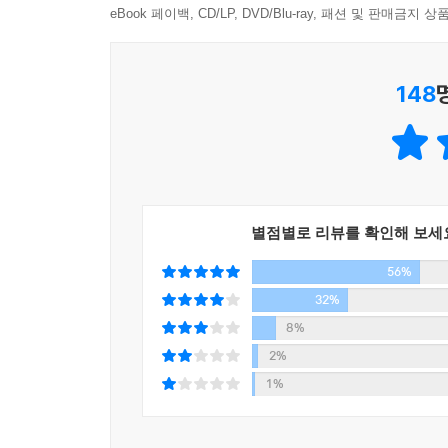
eBook 페이백, CD/LP, DVD/Blu-ray, 패션 및 판매금
빚을 지면서까지 해외여행을 당연시한다. 그런 한국에서 
그래서 토요일마다 금융문맹 퇴치를 위해 무료 강연
자가 될 수 없으니 차라리 지금이라도 실컷 쓰고 
버스 투어를 시작했고, 5년간 1,000여 회의 강연
--- p.45
148
위해 담임 선생님이 초청한 강연회가 교장 선생님
몰입하게 되었다는 어머니, 손자에게 펀드를 선물
금융문맹은 많은 돈을 번 사람도 파산하게 만든다.
사례도 있었다.
다. 돈이 일하게 하는 현명함, 즉 금융을 이해하는
--- p.50
금융문맹을 벗어나는 것이 단지 개인 차원에서만
저자는 경제독립을 위해서는 금융문맹의 늪에서 벗어
금융문맹은 질병, 그것도 악성 전염병이다. 한 사
별점별로 리뷰를 확인해 보세
급기야 국가경쟁력까지도 갉아먹는 전염병 말이다.
56%
평범한 사람들이 부자가 되려면? - 부자가 되기 위
32%
--- p.52
부를 파괴하는 라이프스타일보다 부를 창조하는 라
8%
않은 소비를 위해 거리낌 없이 돈을 쓰는 것이 바로
2%
등. 일반인들은 사교육비, 식료품, 외식비에 전체 
1%
22%를 연금과 사회보험에 쓴다. 저자는 한국인
꼽는다.