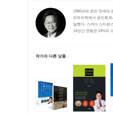
6단계 연금저축펀드에는 꼭 가입해라
7단계 경제독립, 온 가족이 함께해라
1980년대 초반 연세대
8단계 구체적 목표를 세워라
피트마윅에서 공인회계사
9단계 당신이 전문가임을 깨달아라
일했다. 스커더 스티븐
10단계 항상 긍정적인 생각을 갖고 당장 시작해라
14년간 연평균 24%의
에필로그
작가의 다른 상품