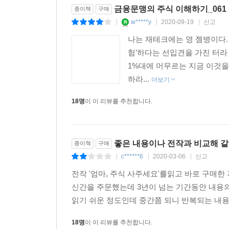
금융문맹의 주식 이해하기_061 
종이책
구매
w*****y
2020-09-19
신고
|
|
|
나는 재테크에는 영 젬병이다.
험’하다는 선입견을 가진 터라
1%대에 머무르는 지금 이것을
하라...
더보기
18명
이 이 리뷰를 추천합니다.
좋은 내용이나 전작과 비교해 같
종이책
구매
c******6
2020-03-06
신고
|
|
|
전작 '엄마, 주식 사주세요'를읽고 바로 구매
신간을 주문했는데 3년이 넘는 기간동안 내용의 발
읽기 쉬운 정도인데 중간쯤 되니 반복되는 내용
18명
이 이 리뷰를 추천합니다.