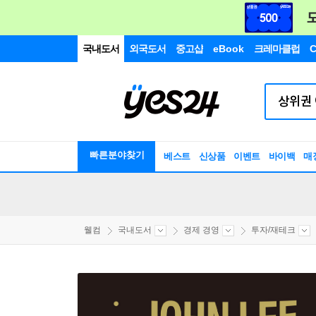
국내도서
외국도서
중고샵
eBook
크레마클럽
C
빠른분야찾기
베스트
신상품
이벤트
바이백
매
웰컴
국내도서
경제 경영
투자/재테크