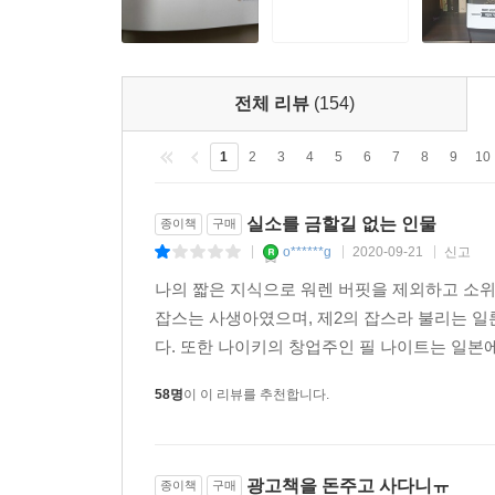
전체 리뷰
(154)
1
2
3
4
5
6
7
8
9
10
실소를 금할길 없는 인물
종이책
구매
o******g
2020-09-21
신고
|
|
|
나의 짧은 지식으로 워렌 버핏을 제외하고 소위 말
잡스는 사생아였으며, 제2의 잡스라 불리는 
다. 또한 나이키의 창업주인 필 나이트는 일본
58명
이 이 리뷰를 추천합니다.
광고책을 돈주고 사다니ㅠ
종이책
구매