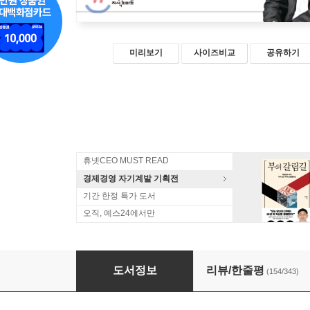
미리보기
사이즈비교
공유하기
휴넷CEO MUST READ
경제경영 자기계발 기획전
기간 한정 특가 도서
오직, 예스24에서만
존리의 부자되기 습관
도서정보
리뷰/한줄평
(154/343)