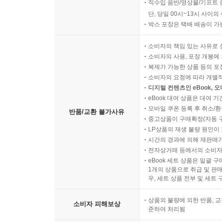
직수입 음반/영상물/기프트 
단, 당일 00시~13시 사이
박스 포장은 택배 배송이 가
소비자의 책임 있는 사유로 
소비자의 사용, 포장 개봉에 
복제가 가능한 상품 등의 포장을 
소비자의 요청에 따라 개별
디지털 컨텐츠인 eBook, 
eBook 대여 상품은 대여 기
모바일 쿠폰 등록 후 취소/환
반품/교환 불가사유
중고상품이 구매확정(자동 
LP상품의 재생 불량 원인이 기
시간의 경과에 의해 재판매가
전자상거래 등에서의 소비자
eBook 세트 상품은 일괄 
1개의 상품으로 취급 및 판매
우, 세트 상품 전부 및 세트
상품의 불량에 의한 반품, 교
소비자 피해보상
준하여 처리됨