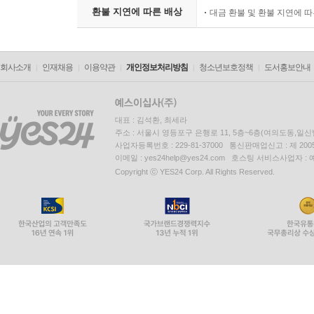
환불 지연에 따른 배상
대금 환불 및 환불 지연에 
회사소개
인재채용
이용약관
개인정보처리방침
청소년보호정책
도서홍보안내
대표 : 김석환, 최세라
주소 : 서울시 영등포구 은행로 11, 5층~6층(여의도동,일신
사업자등록번호 : 229-81-37000 통신판매업신고 : 제 200
이메일 : yes24help@yes24.com 호스팅 서비스사업자 :
Copyright ⓒ YES24 Corp. All Rights Reserved.