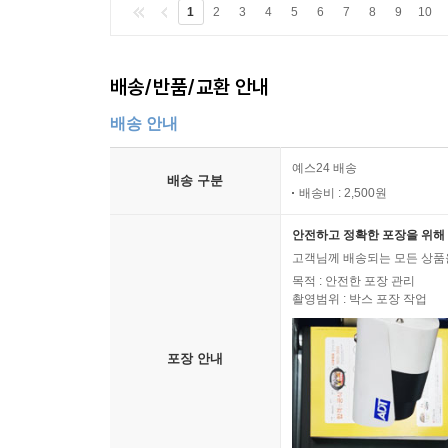
1
2
3
4
5
6
7
8
9
10
배송/반품/교환 안내
배송 안내
예스24 배송
배송 구분
배송비 : 2,500원
안전하고 정확한 포장을 위해 
고객님께 배송되는 모든 상품을
목적 : 안전한 포장 관리
촬영범위 : 박스 포장 작업
포장 안내