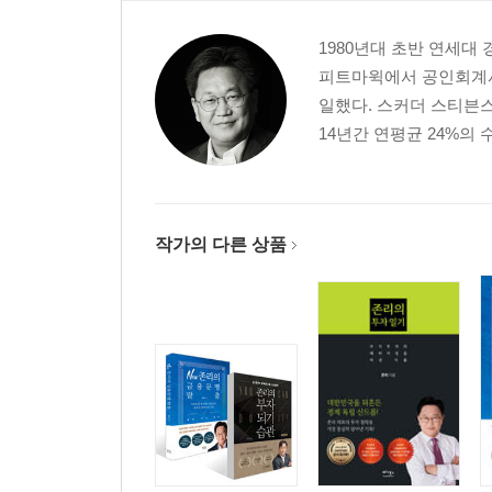
6단계 연금저축펀드에는 꼭 가입해라
7단계 경제독립, 온 가족이 함께해라
1980년대 초반 연세대
8단계 구체적 목표를 세워라
피트마윅에서 공인회계사
9단계 당신이 전문가임을 깨달아라
일했다. 스커더 스티븐
10단계 항상 긍정적인 생각을 갖고 당장 시작해라
14년간 연평균 24%의
에필로그
작가의 다른 상품