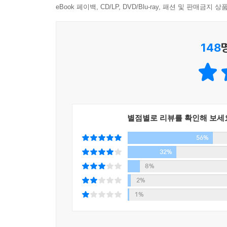
eBook 페이백, CD/LP, DVD/Blu-ray, 패션 및 판매금
빚을 지면서까지 해외여행을 당연시한다. 그런 한국에서 
그래서 토요일마다 금융문맹 퇴치를 위해 무료 강연
자가 될 수 없으니 차라리 지금이라도 실컷 쓰고 
버스 투어를 시작했고, 5년간 1,000여 회의 강연
--- p.45
148
위해 담임 선생님이 초청한 강연회가 교장 선생님
몰입하게 되었다는 어머니, 손자에게 펀드를 선물
금융문맹은 많은 돈을 번 사람도 파산하게 만든다.
사례도 있었다.
다. 돈이 일하게 하는 현명함, 즉 금융을 이해하는
--- p.50
금융문맹을 벗어나는 것이 단지 개인 차원에서만
저자는 경제독립을 위해서는 금융문맹의 늪에서 벗어
금융문맹은 질병, 그것도 악성 전염병이다. 한 사
별점별로 리뷰를 확인해 보세
급기야 국가경쟁력까지도 갉아먹는 전염병 말이다.
56%
평범한 사람들이 부자가 되려면? - 부자가 되기 위
32%
--- p.52
부를 파괴하는 라이프스타일보다 부를 창조하는 라
8%
않은 소비를 위해 거리낌 없이 돈을 쓰는 것이 바로
2%
등. 일반인들은 사교육비, 식료품, 외식비에 전체 
1%
22%를 연금과 사회보험에 쓴다. 저자는 한국인
꼽는다.