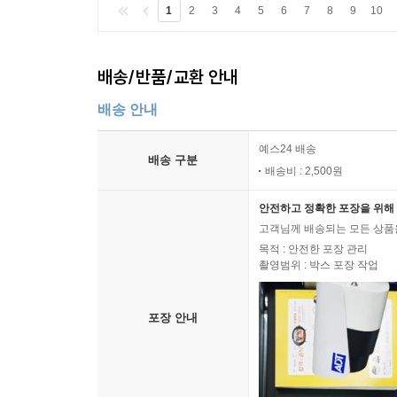
1
2
3
4
5
6
7
8
9
10
배송/반품/교환 안내
배송 안내
예스24 배송
배송 구분
배송비 : 2,500원
안전하고 정확한 포장을 위해 
고객님께 배송되는 모든 상품을
목적 : 안전한 포장 관리
촬영범위 : 박스 포장 작업
포장 안내