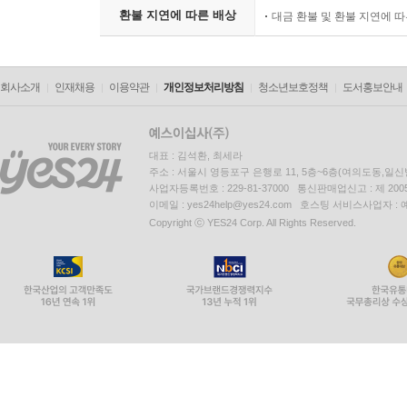
환불 지연에 따른 배상
대금 환불 및 환불 지연에 
회사소개
인재채용
이용약관
개인정보처리방침
청소년보호정책
도서홍보안내
대표 : 김석환, 최세라
주소 : 서울시 영등포구 은행로 11, 5층~6층(여의도동,일신
사업자등록번호 : 229-81-37000 통신판매업신고 : 제 200
이메일 : yes24help@yes24.com 호스팅 서비스사업자 :
Copyright ⓒ YES24 Corp. All Rights Reserved.