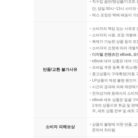
직수입 음반/영상물/기프트 
단, 당일 00시~13시 사이
박스 포장은 택배 배송이 가
소비자의 책임 있는 사유로 
소비자의 사용, 포장 개봉에 
복제가 가능한 상품 등의 포장을 
소비자의 요청에 따라 개별
디지털 컨텐츠인 eBook, 
eBook 대여 상품은 대여 기
모바일 쿠폰 등록 후 취소/환
반품/교환 불가사유
중고상품이 구매확정(자동 
LP상품의 재생 불량 원인이 기
시간의 경과에 의해 재판매가
전자상거래 등에서의 소비자
eBook 세트 상품은 일괄 
1개의 상품으로 취급 및 판매
우, 세트 상품 전부 및 세트
상품의 불량에 의한 반품, 교
소비자 피해보상
준하여 처리됨