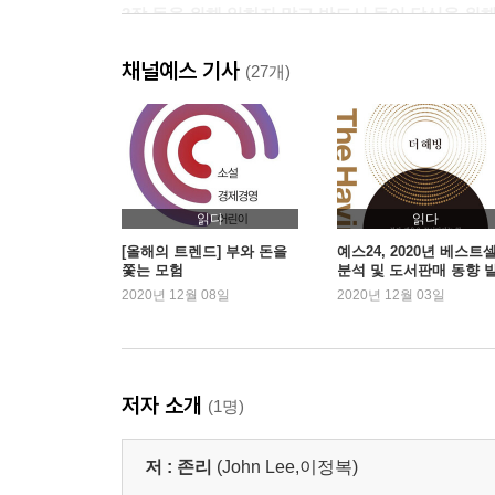
2장 돈을 위해 일하지 말고 반드시 돈이 당신을 위
01 은퇴 후 50년을 위한 준비
채널예스 기사
02 일본의 실패를 답습하지 마라
(27개)
03 좁은 시야의 재테크에서 벗어나라
04 자녀를 일찍부터 자본가의 길로 이끌어라
05 황금알 낳는 거위를 죽이지 마라
06 주식이나 주식형 펀드에 반드시 투자해라
07 주식 vs. 펀드
읽다
읽다
08 편견에서 벗어나라
[올해의 트렌드] 부와 돈을
예스24, 2020년 베스트
쫓는 모험
분석 및 도서판매 동향 
2020년 12월 08일
2020년 12월 03일
3장 경제독립을 위한 여정 10단계
0단계 여정을 시작하면서
1단계 자신의 자산·부채 현황표를 만들어라
2단계 수입·지출 현황표를 만들어라
저자 소개
(1명)
3단계 부채를 줄여라
4단계 매일 1만 원씩 여유자금을 만들어 투자해라
저 :
존리
(John Lee,이정복)
5단계 퇴직연금제도를 활용해라