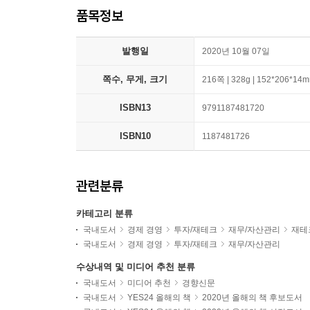
품목정보
발행일
2020년 10월 07일
쪽수, 무게, 크기
216쪽 | 328g | 152*206*14
ISBN13
9791187481720
ISBN10
1187481726
관련분류
카테고리 분류
국내도서
경제 경영
투자/재테크
재무/자산관리
재테
국내도서
경제 경영
투자/재테크
재무/자산관리
수상내역 및 미디어 추천 분류
국내도서
미디어 추천
경향신문
국내도서
YES24 올해의 책
2020년 올해의 책 후보도서