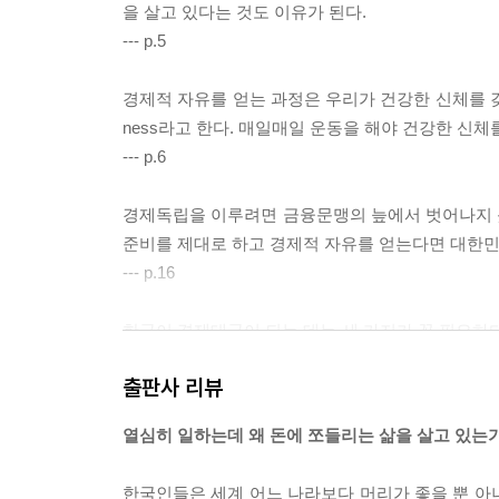
을 살고 있다는 것도 이유가 된다.
--- p.5
경제적 자유를 얻는 과정은 우리가 건강한 신체를 갖기 
ness라고 한다. 매일매일 운동을 해야 건강한 신
--- p.6
경제독립을 이루려면 금융문맹의 늪에서 벗어나지 못
준비를 제대로 하고 경제적 자유를 얻는다면 대한민국
--- p.16
한국이 경제대국이 되는 데는 세 가지가 꼭 필요하다. 첫 
융교육 Financial Education이다.
출판사 리뷰
--- p.20
열심히 일하는데 왜 돈에 쪼들리는 삶을 살고 있는
매스컴에서도 “돈이 없어도 행복할 수 있다.” “행복
돈이 많다고 행복한 것은 아니지만 돈이 없으면 불
한국인들은 세계 어느 나라보다 머리가 좋을 뿐 아니