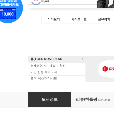
미리보기
사이즈비교
공유하기
휴넷CEO MUST READ
경제경영 자기계발 기획전
기간 한정 특가 도서
오직, 예스24에서만
존리의 부자되기 습관
도서정보
리뷰/한줄평
(154/343)