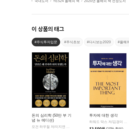
국내도서
YES24 올해의 책
2020년 올해의 책 선정도서
이 상품의 태그
#주식투자입문
#주식초보
#다시보는2020
#올해
돈의 심리학 (50만 부 기
투자에 대한 생각
념 뉴 에디션)
하워드 막스 저/김경미 역
|
모건 하우절 저/이지연 역
인플루엔셜
|
13,500
원
(10% 할인)