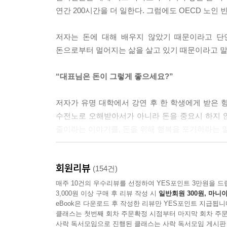
다. 그 누구도 그렇게 사는 건 원하지 않을 것이다.
연간 200시간을 더 일한다. 그럼에도 OECD 노인 
--- p.26
저자는 돈에 대해 배우지 않았기 때문이라고 단
돈 때문에’ 원하지 않은 일을 하면서 어려운 여생을
돈으로부터 멀어지는 삶을 살고 있기 때문이라고 말
--- p.29
“대표님은 돈이 그렇게 좋으세요?”
‘우리 아이가 혹 다른 아이에게 뒤처질까 걱정되어서
의 성적이 뒤처질 것이 염려돼서 나의 노후를 망치
저자가 유명 대학에서 강연 후 한 학생에게 받은 항
앗고 국가적으로도 큰 손해를 끼치는 사교육비 지출
수전노로 오해받아서가 아니라 돈을 중요시 하지 
은 결국 옆집 아이 때문이라는 이야기 아닌가!
줄이라는 이야기를, 돈을 위해 행복을 포기하라는 말
--- p.36
금융문맹 퇴치를 위한 5년 간의 버스 투어
내가 일했던 뉴욕 회사에서 높은 연봉을 받는 동료들
회원리뷰
(154건)
작되기 때문에 손해다. 반드시 필요한 상황이 아니
최초의 외국인 전용 한국 펀드인 ‘코리아펀드’를 1
매주 10건의 우수리뷰를 선정하여 YES포인트 3만원을 드
이다. 이것이 우리 모두가 다 아는 세계적인 부자, 워런 
3,000원 이상 구매 후 리뷰 작성 시
일반회원 300원, 마니아
수익률을 기록해 업계의 전설로 회자되는 저자가
--- p.43
eBook은 다운로드 후 작성한 리뷰만 YES포인트 지급됩니
모습이었다. 메리츠자산운용 직원들조차 노후준비가
클래스는 첫번째 회차 주문확정 시점부터 마지막 회차 주문
주식투자 동아리는 투자를 공부하는 곳이 아니라 
사락 독서모임으로 진행된 클래스는 사락 독서모임 게시판
돈이 없고 월급이 적다고 불평하면서도 조금만 돈이