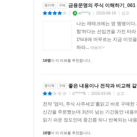
금융문맹의 주식 이해하기_061 
종이책
구매
w*****y
2020-09-19
신고
|
|
|
나는 재테크에는 영 젬병이다.
험’하다는 선입견을 가진 터라
1%대에 머무르는 지금 이것을
하라...
더보기
18명
이 이 리뷰를 추천합니다.
좋은 내용이나 전작과 비교해 같
종이책
구매
c******6
2020-03-06
신고
|
|
|
전작 '엄마, 주식 사주세요'를읽고 바로 구매
신간을 주문했는데 3년이 넘는 기간동안 내용의 발
읽기 쉬운 정도인데 중간쯤 되니 반복되는 내용
18명
이 이 리뷰를 추천합니다.