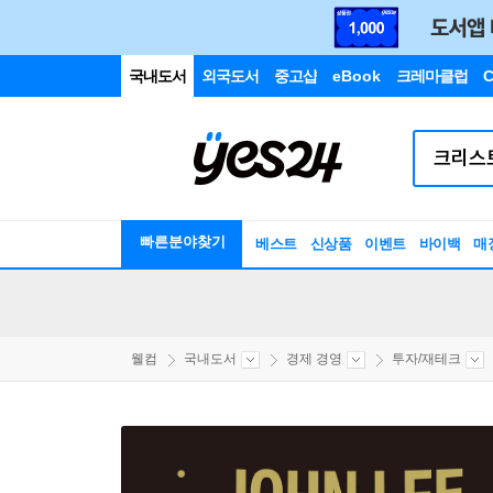
국내도서
외국도서
중고샵
eBook
크레마클럽
C
빠른분야찾기
베스트
신상품
이벤트
바이백
매
웰컴
국내도서
경제 경영
투자/재테크