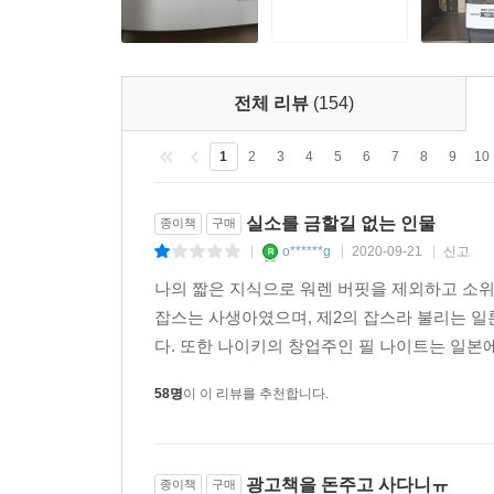
전체 리뷰
(154)
1
2
3
4
5
6
7
8
9
10
실소를 금할길 없는 인물
종이책
구매
o******g
2020-09-21
신고
|
|
|
나의 짧은 지식으로 워렌 버핏을 제외하고 소위 말
잡스는 사생아였으며, 제2의 잡스라 불리는 
다. 또한 나이키의 창업주인 필 나이트는 일본
58명
이 이 리뷰를 추천합니다.
광고책을 돈주고 사다니ㅠ
종이책
구매