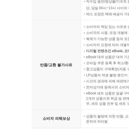
직수입 음반/영상물/기프트 
단, 당일 00시~13시 사이
박스 포장은 택배 배송이 가
소비자의 책임 있는 사유로 
소비자의 사용, 포장 개봉에 
복제가 가능한 상품 등의 포장을 
소비자의 요청에 따라 개별
디지털 컨텐츠인 eBook, 
eBook 대여 상품은 대여 기
모바일 쿠폰 등록 후 취소/환
반품/교환 불가사유
중고상품이 구매확정(자동 
LP상품의 재생 불량 원인이 기
시간의 경과에 의해 재판매가
전자상거래 등에서의 소비자
eBook 세트 상품은 일괄 
1개의 상품으로 취급 및 판매
우, 세트 상품 전부 및 세트
상품의 불량에 의한 반품, 교
소비자 피해보상
준하여 처리됨