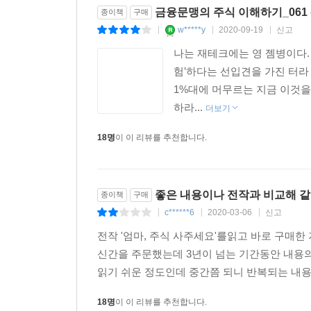
금융문맹의 주식 이해하기_061 
종이책
구매
w*****y
2020-09-19
신고
|
|
|
나는 재테크에는 영 젬병이다.
험’하다는 선입견을 가진 터라
1%대에 머무르는 지금 이것을
하라...
더보기
18명
이 이 리뷰를 추천합니다.
좋은 내용이나 전작과 비교해 같
종이책
구매
c******6
2020-03-06
신고
|
|
|
전작 '엄마, 주식 사주세요'를읽고 바로 구매
신간을 주문했는데 3년이 넘는 기간동안 내용의 발
읽기 쉬운 정도인데 중간쯤 되니 반복되는 내용
18명
이 이 리뷰를 추천합니다.