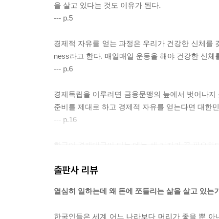
을 살고 있다는 것도 이유가 된다.
--- p.5
경제적 자유를 얻는 과정은 우리가 건강한 신체를 갖기 
ness라고 한다. 매일매일 운동을 해야 건강한 신
--- p.6
경제독립을 이루려면 금융문맹의 늪에서 벗어나지 못
준비를 제대로 하고 경제적 자유를 얻는다면 대한민국
--- p.16
한국이 경제대국이 되는 데는 세 가지가 꼭 필요하다. 첫 
융교육 Financial Education이다.
출판사 리뷰
--- p.20
열심히 일하는데 왜 돈에 쪼들리는 삶을 살고 있는
매스컴에서도 “돈이 없어도 행복할 수 있다.” “행복
돈이 많다고 행복한 것은 아니지만 돈이 없으면 불
한국인들은 세계 어느 나라보다 머리가 좋을 뿐 아니