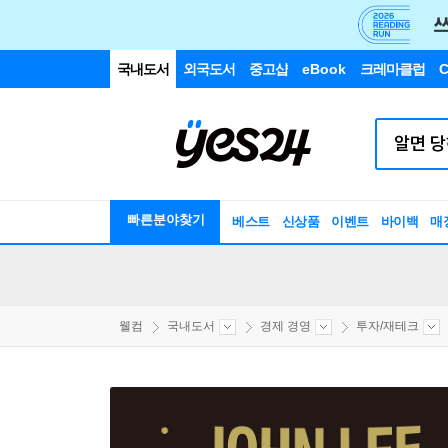
국내도서
외국도서
중고샵
eBook
크레마클럽
C
빠른분야찾기
베스트
신상품
이벤트
바이백
매
웰컴
국내도서
경제 경영
투자/재테크