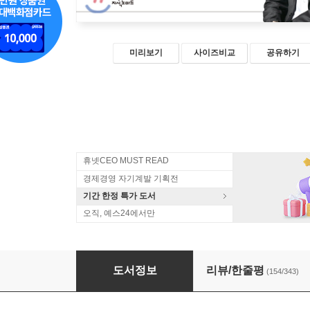
미리보기
사이즈비교
공유하기
휴넷CEO MUST READ
경제경영 자기계발 기획전
기간 한정 특가 도서
오직, 예스24에서만
존리의 부자되기 습관
도서정보
리뷰/한줄평
(154/343)