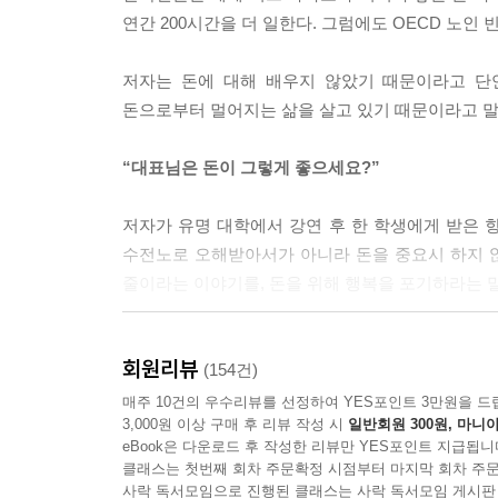
다. 그 누구도 그렇게 사는 건 원하지 않을 것이다.
연간 200시간을 더 일한다. 그럼에도 OECD 노인 
--- p.26
저자는 돈에 대해 배우지 않았기 때문이라고 단
돈 때문에’ 원하지 않은 일을 하면서 어려운 여생을
돈으로부터 멀어지는 삶을 살고 있기 때문이라고 말
--- p.29
“대표님은 돈이 그렇게 좋으세요?”
‘우리 아이가 혹 다른 아이에게 뒤처질까 걱정되어서
의 성적이 뒤처질 것이 염려돼서 나의 노후를 망치
저자가 유명 대학에서 강연 후 한 학생에게 받은 항
앗고 국가적으로도 큰 손해를 끼치는 사교육비 지출
수전노로 오해받아서가 아니라 돈을 중요시 하지 
은 결국 옆집 아이 때문이라는 이야기 아닌가!
줄이라는 이야기를, 돈을 위해 행복을 포기하라는 말
--- p.36
금융문맹 퇴치를 위한 5년 간의 버스 투어
내가 일했던 뉴욕 회사에서 높은 연봉을 받는 동료들
회원리뷰
(154건)
작되기 때문에 손해다. 반드시 필요한 상황이 아니
최초의 외국인 전용 한국 펀드인 ‘코리아펀드’를 1
매주 10건의 우수리뷰를 선정하여 YES포인트 3만원을 드
이다. 이것이 우리 모두가 다 아는 세계적인 부자, 워런 
3,000원 이상 구매 후 리뷰 작성 시
일반회원 300원, 마니아
수익률을 기록해 업계의 전설로 회자되는 저자가
--- p.43
eBook은 다운로드 후 작성한 리뷰만 YES포인트 지급됩니
모습이었다. 메리츠자산운용 직원들조차 노후준비가
클래스는 첫번째 회차 주문확정 시점부터 마지막 회차 주문
주식투자 동아리는 투자를 공부하는 곳이 아니라 
사락 독서모임으로 진행된 클래스는 사락 독서모임 게시판
돈이 없고 월급이 적다고 불평하면서도 조금만 돈이