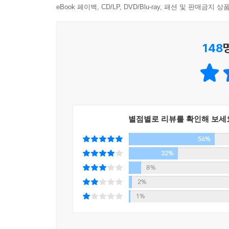
eBook 페이백, CD/LP, DVD/Blu-ray, 패션 및 판매금
빚을 지면서까지 해외여행을 당연시한다. 그런 한국에서 
그래서 토요일마다 금융문맹 퇴치를 위해 무료 강연
자가 될 수 없으니 차라리 지금이라도 실컷 쓰고 
버스 투어를 시작했고, 5년간 1,000여 회의 강연
--- p.45
148
위해 담임 선생님이 초청한 강연회가 교장 선생님
몰입하게 되었다는 어머니, 손자에게 펀드를 선물
금융문맹은 많은 돈을 번 사람도 파산하게 만든다.
사례도 있었다.
다. 돈이 일하게 하는 현명함, 즉 금융을 이해하는
--- p.50
금융문맹을 벗어나는 것이 단지 개인 차원에서만
저자는 경제독립을 위해서는 금융문맹의 늪에서 벗어
금융문맹은 질병, 그것도 악성 전염병이다. 한 사
별점별로 리뷰를 확인해 보세
급기야 국가경쟁력까지도 갉아먹는 전염병 말이다.
56%
평범한 사람들이 부자가 되려면? - 부자가 되기 위
32%
--- p.52
부를 파괴하는 라이프스타일보다 부를 창조하는 라
8%
않은 소비를 위해 거리낌 없이 돈을 쓰는 것이 바로
2%
등. 일반인들은 사교육비, 식료품, 외식비에 전체 
1%
22%를 연금과 사회보험에 쓴다. 저자는 한국인
꼽는다.