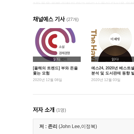
2장 돈을 위해 일하지 말고 반드시 돈이 당신을 위
01 은퇴 후 50년을 위한 준비
채널예스 기사
02 일본의 실패를 답습하지 마라
(27개)
03 좁은 시야의 재테크에서 벗어나라
04 자녀를 일찍부터 자본가의 길로 이끌어라
05 황금알 낳는 거위를 죽이지 마라
06 주식이나 주식형 펀드에 반드시 투자해라
07 주식 vs. 펀드
읽다
읽다
08 편견에서 벗어나라
[올해의 트렌드] 부와 돈을
예스24, 2020년 베스트
쫓는 모험
분석 및 도서판매 동향 
2020년 12월 08일
2020년 12월 03일
3장 경제독립을 위한 여정 10단계
0단계 여정을 시작하면서
1단계 자신의 자산·부채 현황표를 만들어라
2단계 수입·지출 현황표를 만들어라
저자 소개
(1명)
3단계 부채를 줄여라
4단계 매일 1만 원씩 여유자금을 만들어 투자해라
저 :
존리
(John Lee,이정복)
5단계 퇴직연금제도를 활용해라