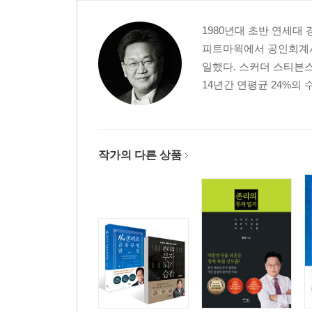
6단계 연금저축펀드에는 꼭 가입해라
7단계 경제독립, 온 가족이 함께해라
1980년대 초반 연세대
8단계 구체적 목표를 세워라
피트마윅에서 공인회계사
9단계 당신이 전문가임을 깨달아라
일했다. 스커더 스티븐
10단계 항상 긍정적인 생각을 갖고 당장 시작해라
14년간 연평균 24%의
에필로그
작가의 다른 상품