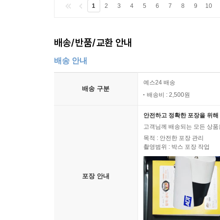
1
2
3
4
5
6
7
8
9
10
배송/반품/교환 안내
배송 안내
예스24 배송
배송 구분
배송비 : 2,500원
안전하고 정확한 포장을 위해 
고객님께 배송되는 모든 상품을
목적 : 안전한 포장 관리
촬영범위 : 박스 포장 작업
포장 안내