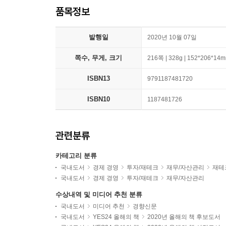
품목정보
발행일
2020년 10월 07일
쪽수, 무게, 크기
216쪽 | 328g | 152*206*14
ISBN13
9791187481720
ISBN10
1187481726
관련분류
카테고리 분류
국내도서
경제 경영
투자/재테크
재무/자산관리
재테
국내도서
경제 경영
투자/재테크
재무/자산관리
수상내역 및 미디어 추천 분류
국내도서
미디어 추천
경향신문
국내도서
YES24 올해의 책
2020년 올해의 책 후보도서