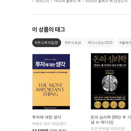
국내도서
YES24 올해의 책
2020년 올해의 책 선정도서
이 상품의 태그
#주식투자입문
#주식초보
#다시보는2020
#올해
투자에 대한 생각
돈의 심리학 (50만 부 기
념 뉴 에디션)
하워드 막스 저/김경미 역
비즈니스맵
|
모건 하우절 저/이지연 역
|
13,500
원
(10% 할인)