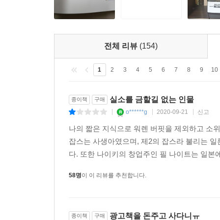
전체 리뷰
(154)
1
2
3
4
5
6
7
8
9
10
실소를 금할길 없는 인물
종이책
구매
o******g
2020-09-21
신고
|
|
|
나의 짧은 지식으로 워렌 버핏을 제외하고 소위 말
잡스는 사생아였으며, 제2의 잡스라 불리는 
다. 또한 나이키의 창업주인 필 나이트는 일본
58명
이 이 리뷰를 추천합니다.
광고책을 돈주고 사다니ㅠ
종이책
구매