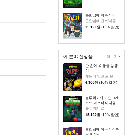
흔한남매 이무기 3
흔한남매 원저/이종혁 글/도니패밀리 그림/흔한컴퍼니 감수
15,120
원
(10% 할인)
이 분야 신상품
더보기
한 손에 쏙 황금 풍뎅
이
에드거 앨런 포 원저/계건일 그림
6,300
원
(10% 할인)
블루위키의 마인크래
프트 미스터리 괴담
블루위키 글
15,120
원
(10% 할인)
흔한남매 이무기 4 특
별 한정판