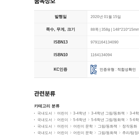
품목정보
발행일
2020년 01월 15일
쪽수, 무게, 크기
88쪽 | 358g | 148*210*15m
ISBN13
9791164134090
ISBN10
1164134094
KC인증
인증유형 : 적합성확인
관련분류
카테고리 분류
국내도서
어린이
3-4학년
3-4학년 그림/동화책
3-4
국내도서
어린이
5-6학년
5-6학년 그림/동화책
5-6
국내도서
어린이
어린이 문학
그림/동화책
창작동화
국내도서
어린이
어린이 문학
그림/동화책
추리/탐정