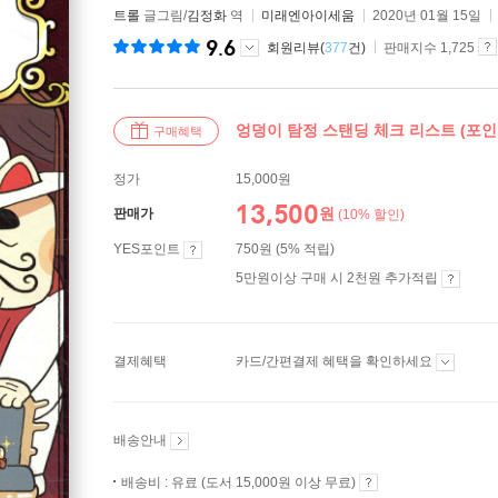
트롤
글그림/
김정화
역
미래엔아이세움
2020년 01월 15일
9.6
회원리뷰(
377
건)
판매지수 1,725
엉덩이 탐정 스탠딩 체크 리스트 (포인
구매혜택
정가
15,000원
13,500
원
판매가
(10% 할인)
YES포인트
750원 (5% 적립)
5만원이상 구매 시 2천원 추가적립
결제혜택
카드/간편결제 혜택을 확인하세요
배송안내
배송비 : 유료 (도서 15,000원 이상 무료)