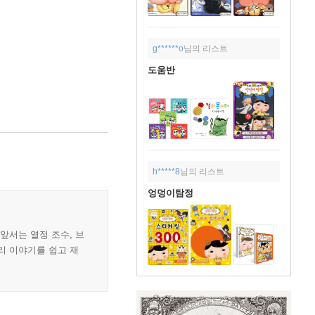
g******o
님의 리스트
도움반
h*****8
님의 리스트
엉덩이탐정
 앞서는 열정 조수, 브
리 이야기를 쉽고 재