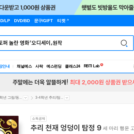
D/LP
DVD/BD
문구
/GIFT
티켓
독서유형검사
RBTI Lab
장안내
채널예스
사락
예스펀딩
클래스24
독서유형검사
주말에는 더욱 알뜰하게!
최대 2,000원 상품권 받으
4학년 그림/동...
3-4학년 추리/탐...
소득공제
추리 천재 엉덩이 탐정 9
세 마리 행운 