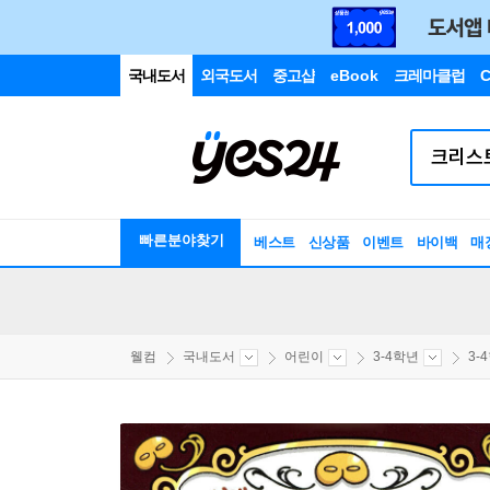
국내도서
외국도서
중고샵
eBook
크레마클럽
C
빠른분야찾기
베스트
신상품
이벤트
바이백
매
웰컴
국내도서
어린이
3-4학년
3-