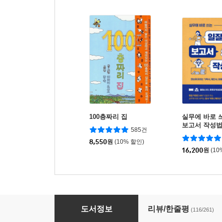
100층짜리 집
실무에 바로 
보고서 작성
585건
8,550
원
(10% 할인)
16,200
원
(10
추리 천재 엉덩이 탐정 9
도서정보
리뷰/한줄평
(116/261)