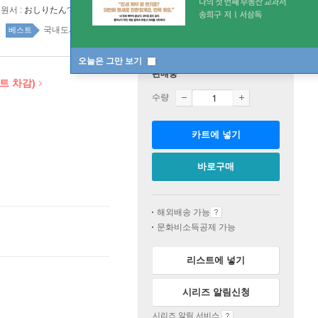
원서 :
おしりたんてい ラッキ-キャットはだれの てに!
국내도서 top20 8주
베스트
오늘은 그만 보기
판매중
트 차감)
수량
카트에 넣기
바로구매
해외배송 가능
문화비소득공제 가능
리스트에 넣기
시리즈 알림신청
시리즈 알림 서비스