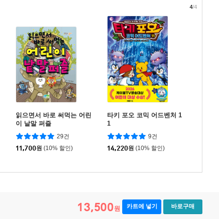
4
/4
읽으면서 바로 써먹는 어린
타키 포오 코믹 어드벤처 1
이 낱말 퍼즐
1
29건
9건
11,700
원
(10% 할인)
14,220
원
(10% 할인)
13,500
카트에 넣기
바로구매
원