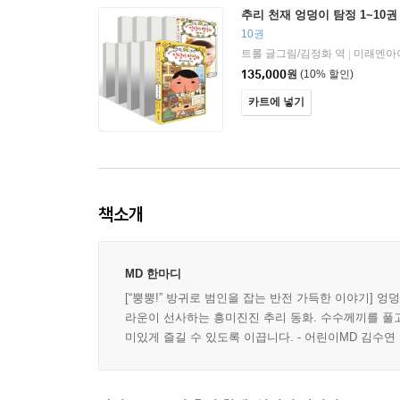
추리 천재 엉덩이 탐정 1~10권
10권
트롤 글그림/김정화 역
미래엔아
|
135,000
원
(10% 할인)
카트에 넣기
책소개
MD 한마디
[“뿡뿡!” 방귀로 범인을 잡는 반전 가득한 이야기] 엉
라운이 선사하는 흥미진진 추리 동화. 수수께끼를 풀고
미있게 즐길 수 있도록 이끕니다. - 어린이MD 김수연