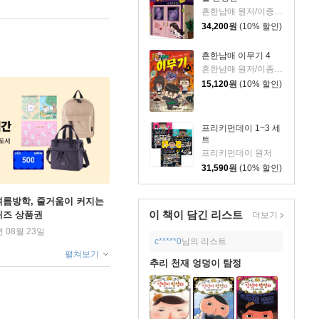
흔한남매 원저/이종혁 글/도니패밀리 그림/흔한컴퍼니 감수
34,200
원
(10% 할인)
흔한남매 이무기 4
흔한남매 원저/이종혁 글/도니패밀리 그림/흔한컴퍼니 감수
15,120
원
(10% 할인)
프리키먼데이 1~3 세
트
프리키먼데이 원저
31,590
원
(10% 할인)
여름방학, 줄거움이 커지는
이 책이 담긴
리스트
퀴즈 상품권
더보기
년 08월 23일
c*****0
님의 리스트
펼쳐보기
추리 천재 엉덩이 탐정