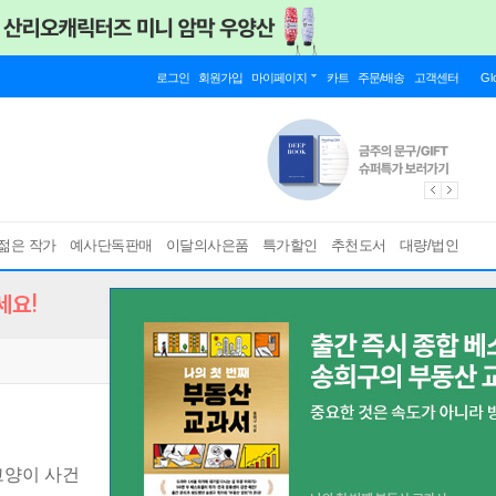
로그인
회원가입
마이페이지
카트
주문/배송
고객센터
Gl
젊은 작가
예사단독판매
이달의사은품
특가할인
추천도서
대량/법인
세요!
고양이 사건