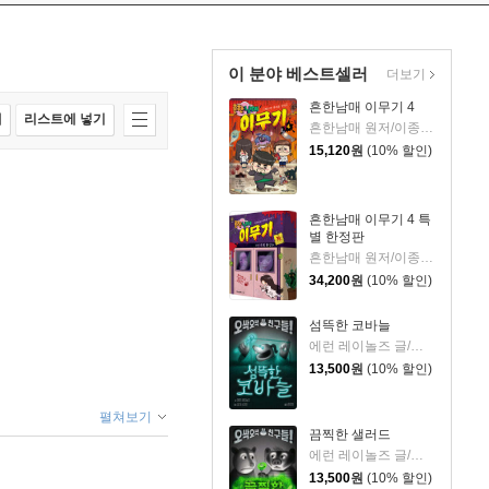
이 분야 베스트셀러
더보기
흔한남매 이무기 4
매
리스트에 넣기
흔한남매 원저/이종혁 글/도니패밀리 그림/흔한컴퍼니 감수
15,120
원
(10% 할인)
흔한남매 이무기 4 특
별 한정판
흔한남매 원저/이종혁 글/도니패밀리 그림/흔한컴퍼니 감수
34,200
원
(10% 할인)
섬뜩한 코바늘
에런 레이놀즈 글/피터 브라운 그림/홍연미 역
13,500
원
(10% 할인)
펼쳐보기
끔찍한 샐러드
에런 레이놀즈 글/피터 브라운 그림/홍연미 역
13,500
원
(10% 할인)