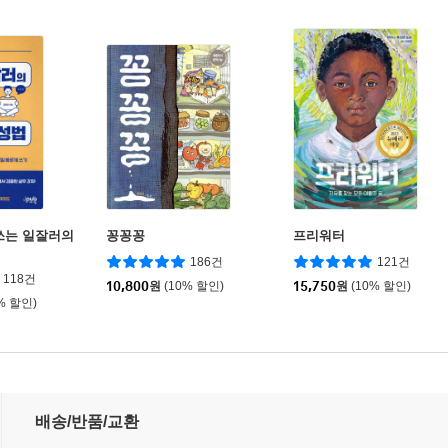
쓰는 일잘러의
꽁꽁꽁
프리워터
법
186건
121건
118건
10,800
원
(10% 할인)
15,750
원
(10% 할인)
% 할인)
배송/반품/교환