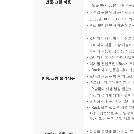
반품/교환 비용
오늘 06시 30분 이후 주문
직수입 음반/영상물/기프트 
단, 당일 00시~13시 사이
박스 포장은 택배 배송이 가
소비자의 책임 있는 사유로 
소비자의 사용, 포장 개봉에 
복제가 가능한 상품 등의 포장을 
소비자의 요청에 따라 개별
디지털 컨텐츠인 eBook, 
eBook 대여 상품은 대여 기
모바일 쿠폰 등록 후 취소/환
반품/교환 불가사유
중고상품이 구매확정(자동 
LP상품의 재생 불량 원인이 기
시간의 경과에 의해 재판매가
전자상거래 등에서의 소비자
eBook 세트 상품은 일괄 
1개의 상품으로 취급 및 판매
우, 세트 상품 전부 및 세트
상품의 불량에 의한 반품, 교
소비자 피해보상