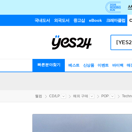
국내도서
외국도서
중고샵
eBook
크레마클럽
C
빠른분야찾기
베스트
신상품
이벤트
바이백
매
웰컴
CD/LP
해외 구매
POP
Techno