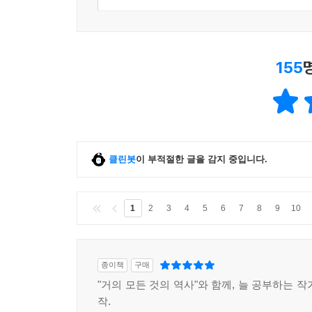
155
클린봇
이 부적절한 글을 감지 중입니다.
1
2
3
4
5
6
7
8
9
10
종이책
구매
"거의 모든 것의 역사"와 함께, 늘 공부하는 
작.