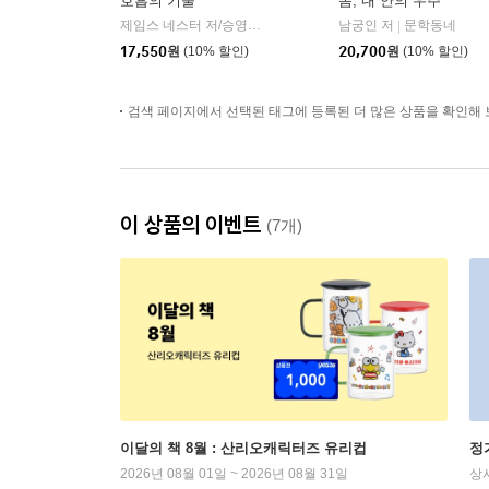
호흡의 기술
몸, 내 안의 우주
제임스 네스터 저/승영조 저
북트리거
남궁인 저
문학동네
|
|
17,550
원
(10% 할인)
20,700
원
(10% 할인)
검색 페이지에서 선택된 태그에 등록된 더 많은 상품을 확인해 
이 상품의 이벤트
(7개)
이달의 책 8월 : 산리오캐릭터즈 유리컵
정
2026년 08월 01일 ~ 2026년 08월 31일
상