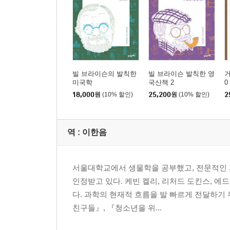
빌 브라이슨의 발칙한
빌 브라이슨 발칙한 영
거
미국학
국산책 2
0
18,000
원
(10% 할인)
25,200
원
(10% 할인)
2
역 :
이한음
서울대학교에서 생물학을 공부했고, 전문적인 
인정받고 있다. 케빈 켈리, 리처드 도킨스, 에
다. 과학의 현재적 흐름을 발 빠르게 전달하기
친구들』, 『청소년을 위...