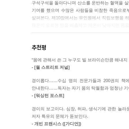
구석구석을 돌아다니며 산소를 운반하는 혈액을 살펴
기여를 했으며 수많은 사람들을 비참한 죽음으로부
살펴본다. 제10장에서는 유인원에서 직립보행을 하
체온이 오르면 땀을 배출하고 체온이 낮아지면 몸을
제12장은 우리를 세균과 바이러스로부터 구해주
추천평
내용이다. 현대인에게 자가면역 질환이나 알레르기
확실하게 알지 못한다. 제13장은 도시에서 생활
“몸에 관해서 쓴 그 누구도 빌 브라이슨만큼 해내지 
프루스트를 괴롭혔고, 많은 현대인들의 걱정거리이기
- [월 스트리트 저널]
믿음들을 소개한다. 또한 음식물의 열량, 탄수화물
진화한 인류가 오늘날의 풍족한 삶을 누리게 되면서
경이롭다……수십 명의 전문가들과 200권의 책
안내한다……독자는 자기 몸의 탁월함과 엄청난 기
제15장은 우리가 먹은 음식을 소화시키고 영양분을
- [워싱턴 포스트]
불운한 사고를 겪은 한 남자의 위는 인류에게 우
미생물들의 공간인 큰창자의 이야기를 들려준다. 제1
경이의 보고이다. 심장, 허파, 생식기에 관한 놀
왜 꿈을 꾸는지, 우리의 수면 주기는 어떻게 알
저자 특유의 문체가 돋보인다.
수수께끼라고 할 수 있는 생식 기관들에 대해서 
- 개빈 프랜시스 ([가디언])