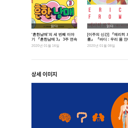
18 시작 : 잉태와 출생
19 신경과 통증
20 일이 잘못될 때 : 질병
21 일이 아주 잘못될 때 : 암
읽다
읽다
22 좋은 의학과 나쁜 의학
‘흔한남매’의 세 번째 이야
[이주의 신간] 『에리히 
기 『흔한남매 3』 3주 연속
롬』 『바디 : 우리 몸 
23 결말
1위
서』 외
2020년 01월 16일
2020년 01월 08일
주
참고 문헌
감사의 말
상세 이미지
역자 후기
찾아보기