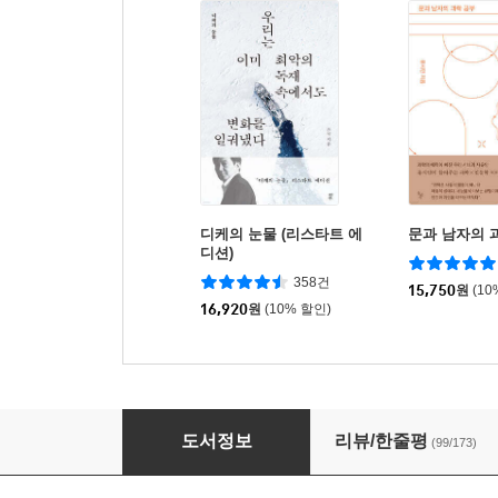
디케의 눈물 (리스타트 에
문과 남자의 
디션)
358건
15,750
원
(10
16,920
원
(10% 할인)
바디 : 우리 몸 안내서
도서정보
리뷰/한줄평
(99/173)