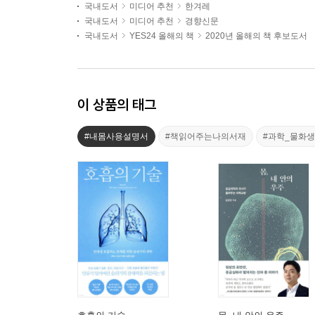
국내도서
미디어 추천
한겨레
국내도서
미디어 추천
경향신문
국내도서
YES24 올해의 책
2020년 올해의 책 후보도서
이 상품의 태그
#내몸사용설명서
#책읽어주는나의서재
#과학_물화