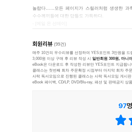
생식기에 대해서는 놀라울 만치 아는 것이 없다.
놀랍다……모든 페이지가 스릴러처럼 생생한 과학
정자와 난자가 만나는 과정의 신비는 물론이고, 임
수수께끼들에 대한 답들도 가득하다.
수도 있는 통증에 대해서 알아본다. 통증은 우리
- [메일 온 선데이]
플라세보처럼 암시를 통해서 우리의 뇌를 속임으로
2019년 올해의 과학책 : 흥미로운 사실들과 
제20장은 우리를 아프게 하는 질병을 다룬다. 원인
회원리뷰
(99건)
소화시키고 있다는 사실을 거의 깨닫지 못한다……
감기와 독감에 이르기까지 인간이 겪는 여러 질병들을
- [선데이 타임스]
매주 10건의 우수리뷰를 선정하여 YES포인트 3만원을 드
걱정거리가 아니었다. 현대 인류가 암으로 고민하게 
3,000원 이상 구매 후 리뷰 작성 시
일반회원 300원, 마니아
우리의 찬사를 받아야 마땅한 한 위대한 인물에 
eBook은 다운로드 후 작성한 리뷰만 YES포인트 지급됩니
발견으로 인해서 인류는 수많은 감염을 물리칠 수 
클래스는 첫번째 회차 주문확정 시점부터 마지막 회차 주문
사락 독서모임으로 진행된 클래스는 사락 독서모임 게시판
우리의 결말을 다룬다. 죽음은 누구에게나 반드시 찾
eBook 페이백, CD/LP, DVD/Blu-ray, 패션 및 판매금
이 책은 쉴 새 없이 몰아치면서 독자들을 우리와 
우리 몸이라는 놀라운 세계로 안내한다. 빌 브라
97
명
잃지 않고, 꼭 알아야 할 경이로운 사실들을 알게 
잘못 알고 있던 사실들을 바르게 인식하게 될 것이다