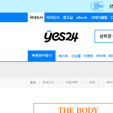
국내도서
외국도서
중고샵
eBook
크레마클럽
C
빠른분야찾기
베스트
신상품
이벤트
바이백
매
웰컴
국내도서
자연과학
인체
재미