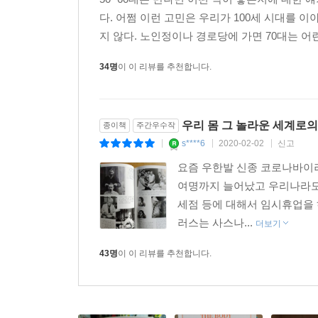
다. 어쩜 이런 고민은 우리가 100세 시대를 
지 않다. 노인정이나 경로당에 가면 70대는 어린
34명
이 이 리뷰를 추천합니다.
우리 몸 그 놀라운 세계로의
종이책
주간우수작
s****6
2020-02-02
신고
|
|
|
요즘 우한발 신종 코로나바이러
여명까지 늘어났고 우리나라도 1
세점 등에 대해서 임시휴업을 
러스는 사스나...
더보기
43명
이 이 리뷰를 추천합니다.