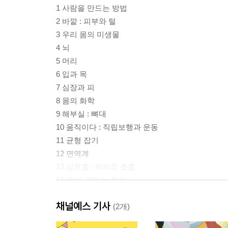
1 사람을 만드는 방법
2 바깥 : 피부와 털
3 우리 몸의 미생물
4 뇌
5 머리
6 입과 목
7 심장과 피
8 몸의 화학
9 해부실 : 뼈대
10 움직이다 : 직립보행과 운동
11 균형 잡기
12 면역계
13 심호흡 : 허파와 호흡
14 음식, 맛있는 음식
15 소화 기관
채널예스 기사
16 잠
(2개)
17 거시기 쪽으로