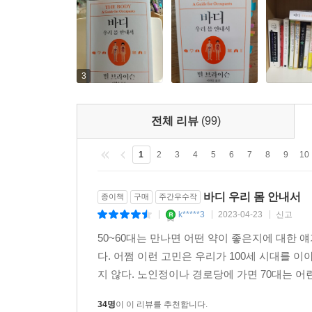
3
전체 리뷰
(99)
1
2
3
4
5
6
7
8
9
10
바디 우리 몸 안내서
종이책
구매
주간우수작
k*****3
2023-04-23
신고
|
|
|
50~60대는 만나면 어떤 약이 좋은지에 대한 
다. 어쩜 이런 고민은 우리가 100세 시대를 
지 않다. 노인정이나 경로당에 가면 70대는 어린
34명
이 이 리뷰를 추천합니다.