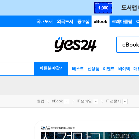
국내도서
외국도서
중고샵
eBook
크레마클럽
C
빠른분야찾기
베스트
신상품
이벤트
바이백
매
웰컴
eBook
IT 모바일
IT 전문서