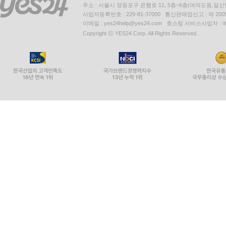
6.6 RBM을 이진 자료 이외의 자료에 적용 387
주소 : 서울시 영등포구 은행로 11, 5층~6층(여의도동,일신
6.7 중첩된 RBM 389
사업자등록번호 : 229-81-37000 통신판매업신고 : 제 200
이메일 : yes24help@yes24.com 호스팅 서비스사업자 :
6.7.1 비지도 학습 392
Copyright ⓒ YES24 Corp. All Rights Reserved.
6.7.2 지도 학습 392
6.7.3 심층 볼츠만 기계와 심층 믿음망 393
6.8 요약 394
6.9 문헌 정보 394
연습문제 397
7장 순환 신경망
7.1 소개 399
7.1.1 순환 신경망의 표현력 403
7.2 순환 신경망의 구조 404
7.2.1 RNN을 이용한 언어 모형 예제 408
7.2.2 시간에 따른 역전파 411
7.2.3 양방향 순환 신경망 415
7.2.4 다층 순환 신경망 418
7.3 순환 신경망 훈련의 어려움과 그 해법 420