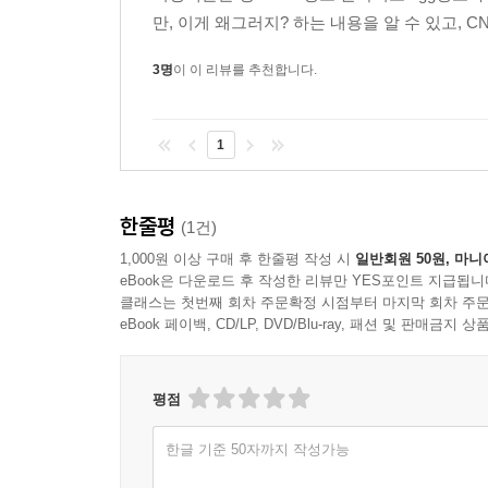
3.7.2 병렬 및 분산 구현 235
만, 이게 왜그러지? 하는 내용을 알 수 있고, 
3.7.3 모형 압축을 위한 알고리즘 요령 237
3.8 요약 242
3명
이 이 리뷰를 추천합니다.
3.9 문헌 정보 243
3.9.1 소프트웨어 정보 245
1
연습문제 246
4장 일반화 능력을 위한 심층 학습 모형의 훈련
한줄평
(1건)
4.1 소개 249
1,000원 이상 구매 후 한줄평 작성 시
일반회원 50원, 마니
4.2 편향 대 분산 절충 관계 256
eBook은 다운로드 후 작성한 리뷰만 YES포인트 지급됩니
4.2.1 공식적인 관점 258
클래스는 첫번째 회차 주문확정 시점부터 마지막 회차 주문
4.3 모형의 조정 및 평가와 관련된 일반화 문제점 26
eBook 페이백, CD/LP, DVD/Blu-ray, 패션 및 판매금
4.3.1 예비와 교차 검증을 이용한 모형 평가 264
4.3.2 자료 집합의 규모에 따른 훈련상의 문제점 26
평점
4.3.3 자료 추가 수집 필요성 판정 266
4.4 벌점 기반 정칙화 267
한글 기준 50자까지 작성가능
4.4.1 잡음 주입과의 관계 269