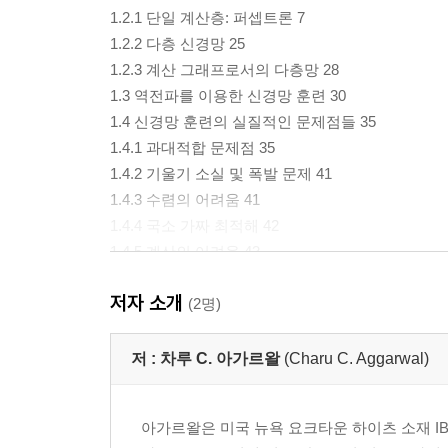
1.2.1 단일 계산층: 퍼셉트론 7
1.2.2 다층 신경망 25
1.2.3 계산 그래프로서의 다층망 28
1.3 역전파를 이용한 신경망 훈련 30
1.4 신경망 훈련의 실질적인 문제점들 35
1.4.1 과대적합 문제점 35
1.4.2 기울기 소실 및 폭발 문제 41
1.4.3 수렴의 어려움 41
1.4.4 국소 가짜 최적해 42
1.4.5 계산의 어려움 43
1.5 함수 합성이 강력한 이유 44
저자 소개
1.5.1 비선형 활성화 함수의 중요성 47
(2명)
1.5.2 깊이를 이용한 매개변수 요구수준 감소 49
1.5.3 통상적이지 않은 신경망 구조들 51
저 :
차루 C. 아가르왈
(Charu C. Aggarwal)
1.6 흔히 쓰이는 신경망 구조들 54
1.6.1 얕은 모형으로 기본적인 기계 학습 흉내 내기 
아가르왈은 미국 뉴욕 요크타운 하이츠 소재 IBM T. J
1.6.2 방사상 기저 함수(RBF) 신경망 54