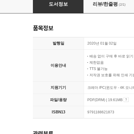
신경망과 심층학습
도서정보
리뷰/한줄평
(2/1)
품목정보
발행일
2020년 01월 02일
배송 없이 구매 후 바로 읽
제한없음
이용안내
TTS 불가능
저작권 보호를 위해 인쇄 기
지원기기
크레마 /PC(윈도우 - 4K 모
파일/용량
PDF(DRM) | 19.61MB
ISBN13
9791188621873
관련분류