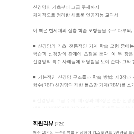
신경망의 기초부터 고급 주제까지
2.5.5 은닉층이 입력층보다 넓은 경우 120
체계적으로 정리한 새로운 인공지능 교과서!
2.5.6 기타 응용 122
2.5.7 추천 시스템: 행 색인과 행 가치 예측 124
이 책은 현세대의 심층 학습 모형들을 주로 다루되,
2.5.8 논의 128
2.6 word2vec: 단순 신경망 구조의 한 응용 129
■ 신경망의 기초: 전통적인 기계 학습 모형 중에는
2.6.1 연속 단어 모음을 이용한 신경망 단어 내장 13
학습과 신경망의 관계에 초점을 둔다. 이 두 장은
2.6.2 스킵그램 모형을 이용한 신경망 내장 134
신경망의 특수 사례들에 해당함을 보여 준다. 그와 함
2.6.3 word2vec(SGNS)은 로그 행렬 인수분해이다 
2.6.4 보통의 스킵그램은 다항 행렬 인수분해이다 1
■ 기본적인 신경망 구조들과 학습 방법: 제3장과
2.7 그래프 내장을 위한 간단한 신경망 구조 146
함수(RBF) 신경망과 제한 볼츠만 기계(RBM)를 소
2.7.1 임의의 간선 횟수 처리 148
2.7.2 다항 모형 149
■ 신경망의 고급 주제: 제7장과 제8장은 순환 신경
2.7.3 DeepWalk 및 node2vec의 관계 149
대립 신경망(GAN) 같은 여러 고급 주제를 논의한다
2.8 요약 150
2.9 문헌 정보 151
회원리뷰
이 책의 대상 독자
(2건)
2.9.1 소프트웨어 정보 153
이 책의 주된 대상은 대학원생과 연구자, 실무자이
연습문제 154
매주 10건의 우수리뷰를 선정하여 YES포인트 3만원을 드