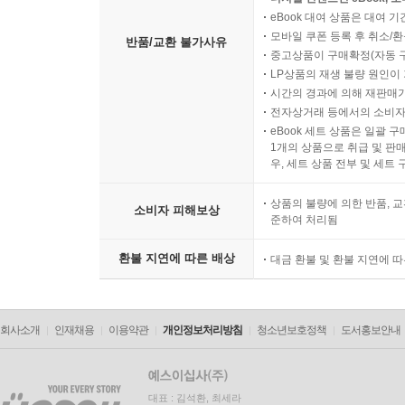
6.2.1 훈련된 홉필드 망의 최적 상태 구성 349
eBook 대여 상품은 대여 기
6.2.2 홉필드 망의 훈련 352
모바일 쿠폰 등록 후 취소/환
반품/교환 불가사유
6.2.3 간단한 영화 추천 시스템의 구축과 그 한계 35
중고상품이 구매확정(자동 
LP상품의 재생 불량 원인이 기
6.2.4 홉필드 망의 표현력 증가 355
시간의 경과에 의해 재판매가
6.3 볼츠만 기계 357
전자상거래 등에서의 소비자
6.3.1 볼츠만 기계의 자료 생성 359
eBook 세트 상품은 일괄 
1개의 상품으로 취급 및 판매
6.3.2 볼츠만 기계의 가중치 학습 360
우, 세트 상품 전부 및 세트
6.4 제한 볼츠만 기계 363
6.4.1 RBM의 훈련 366
상품의 불량에 의한 반품, 교
소비자 피해보상
6.4.2 대조 발산 알고리즘 367
준하여 처리됨
6.4.3 실천상의 문제와 알고리즘 수정 369
환불 지연에 따른 배상
대금 환불 및 환불 지연에 
6.5 제한 볼츠만 기계의 응용 370
6.5.1 RBM을 이용한 차원 축소와 자료 재구축 371
6.5.2 RBM을 이용한 협업 필터링 374
회사소개
인재채용
이용약관
개인정보처리방침
청소년보호정책
도서홍보안내
6.5.3 RBM을 이용한 분류 378
6.5.4 RBM을 이용한 주제 모형화 383
6.5.5 RBM을 이용한 다중 모드 자료 기계 학습 385
대표 : 김석환, 최세라