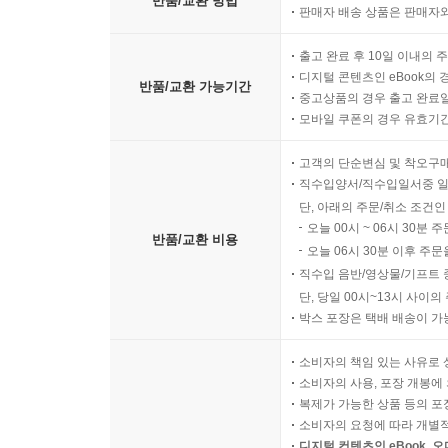
반품/교환 방법
판매자 배송 상품은 판매자와
5.3 RBF 망의 변형 및 특수화 333
5.3.1 퍼셉트론 판정기준을 이용한 분류 334
출고 완료 후 10일 이내의 
5.3.2 경첩 손실함수를 이용한 분류 334
디지털 콘텐츠인 eBook의 
반품/교환 가능기간
5.3.3 RBF 망의 선형 분리가능성 개선 335
중고상품의 경우 출고 완료일
5.3.4 RBF 망을 이용한 보간 337
모바일 쿠폰의 경우 유효기간(
5.4 핵 방법들과의 관계 338
고객의 단순변심 및 착오구
5.4.1 특수한 RBF 망으로서의 핵 회귀 338
직수입양서/직수입일서중 일
5.4.2 특수한 RBF 망으로서의 핵 SVM 339
단, 아래의 주문/취소 조건인
5.4.3 관찰 340
오늘 00시 ~ 06시 30분 
반품/교환 비용
5.5 요약 341
오늘 06시 30분 이후 주문
5.6 문헌 정보 342
직수입 음반/영상물/기프트 
단, 당일 00시~13시 사이
연습문제 343
박스 포장은 택배 배송이 가
6장 제한 볼츠만 기계
소비자의 책임 있는 사유로 
6.1 소개 345
소비자의 사용, 포장 개봉에 
6.1.1 역사적 관점 346
복제가 가능한 상품 등의 포장을 
소비자의 요청에 따라 개별
6.2 홉필드 망 347
디지털 컨텐츠인 eBook, 