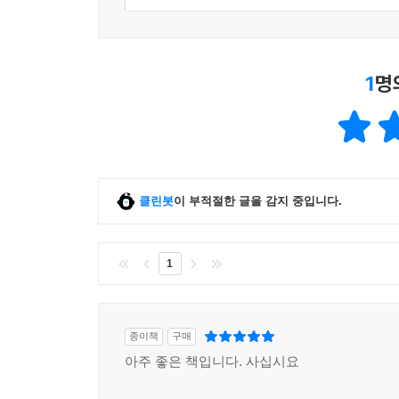
4.4.2 정칙화 271
4.4.3 정칙화 대 정칙화 272
4.4.4 은닉 단위에 대한 벌점: 희소 표현 학습 273
4.5 앙상블 방법 274
1
명
4.5.1 배깅과 부표집 275
4.5.2 매개변수 기반 모형 선택과 평균화 277
4.5.3 무작위 연결 생략 278
4.5.4 드롭아웃 278
4.5.5 자료 섭동 앙상블 283
클린봇
이 부적절한 글을 감지 중입니다.
4.6 조기 종료 284
4.6.1 분산의 관점에서 본 조기 종료 285
4.7 비지도 사전훈련 286
1
4.7.1 비지도 사전학습의 변형들 290
4.7.2 지도 사전훈련은 어떨까? 291
4.8 연속법과 커리큘럼 학습 293
종이책
구매
4.8.1 연속법 294
아주 좋은 책입니다. 사십시요
4.8.2 커리큘럼 학습 295
4.9 매개변수 공유 296