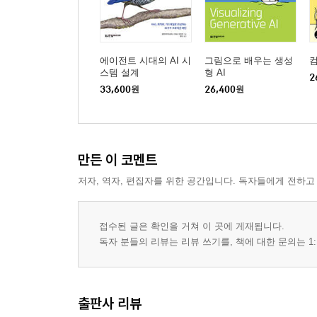
2장 얕은 신경망을 이용한 기계 학습
2.1 소개 79
2.2 이진 분류 모형을 위한 신경망 구조 82
2.2.1 퍼셉트론 다시 보기 83
에이전트 시대의 AI 시
그림으로 배우는 생성
스템 설계
형 AI
2.2.2 최소제곱 회귀 85
2
33,600
원
26,400
원
2.2.3 로지스틱 회귀 91
2.2.4 지지 벡터 기계 94
2.3 다중 분류 모형을 위한 신경망 구조들 97
2.3.1 다부류 퍼셉트론 97
만든 이 코멘트
2.3.2 웨스턴-왓킨스 SVM 99
저자, 역자, 편집자를 위한 공간입니다. 독자들에게 전하고
2.3.3 다항 로지스틱 회귀(소프트맥스 분류기) 101
2.3.4 다중 분류를 위한 위계적 소프트맥스 103
2.4 해석성과 특징 선택을 위한 돌출 요인 역전파 10
접수된 글은 확인을 거쳐 이 곳에 게재됩니다.
독자 분들의 리뷰는 리뷰 쓰기를, 책에 대한 문의는 1:
2.5 자동부호기를 이용한 행렬 인수분해 105
2.5.1 자동부호기의 기본 원리 106
2.5.2 비선형 활성화 함수 113
2.5.3 심층 자동부호기 116
출판사 리뷰
2.5.4 이상치 검출에 응용 119