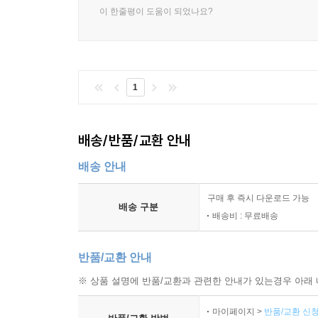
이 한줄평이 도움이 되었나요?
4.10 비지도 학습의 정칙화 298
4.10.1 값 기반 벌점: 희소 자동부호기 298
4.10.2 잡음 주입: 잡음 제거 자동부호기 299
4.10.3 기울기 기반 벌점: 축약 자동부호기 301
1
4.10.4 은닉 확률 구조: 변분 자동부호기 305
4.11 요약 314
4.12 문헌 정보 315
배송/반품/교환 안내
4.12.1 소프트웨어 정보 317
연습문제 318
배송 안내
구매 후 즉시 다운로드 가능
5장 방사상 기저 함수 신경망
배송 구분
배송비 : 무료배송
5.1 소개 321
5.2 RBF 망의 훈련 326
5.2.1 은닉층의 훈련 326
반품/교환 안내
5.2.2 출력층의 훈련 328
※ 상품 설명에 반품/교환과 관련한 안내가 있는경우 아래 
5.2.3 직교 최소제곱 알고리즘 331
5.2.4 완전 지도 학습 332
마이페이지 >
반품/교환 신청