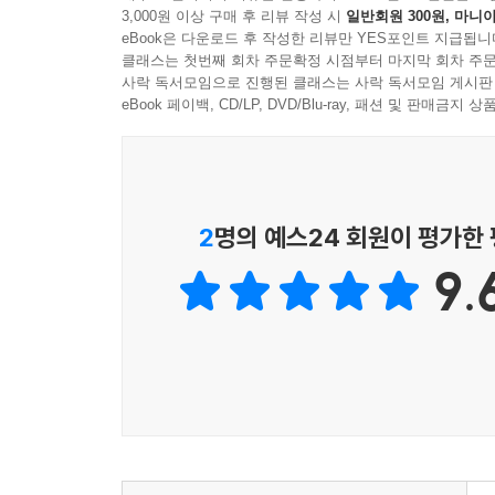
3,000원 이상 구매 후 리뷰 작성 시
일반회원 300원, 마니아
학습이 실제로 어떻게 쓰이는지 독자가 가늠할 수 
eBook은 다운로드 후 작성한 리뷰만 YES포인트 지급됩니
3장 심층 신경망의 훈련
클래스는 첫번째 회차 주문확정 시점부터 마지막 회차 주문
3.1 소개 157
사락 독서모임으로 진행된 클래스는 사락 독서모임 게시판
eBook 페이백, CD/LP, DVD/Blu-ray, 패션 및 판매금
3.2 아주 상세한 역전파 알고리즘 160
3.2.1 역전파와 계산 그래프 추상 160
3.2.2 해결책은 동적 계획법 166
3.2.3 활성화 후 변수를 이용한 역전파 167
3.2.4 활성화 전 값을 이용한 역전파 171
2
명의 예스24 회원이 평가한
3.2.5 여러 활성화 함수의 갱신 공식 174
9.
3.2.6 벡터 중심적 역전파의 분리 관점 176
3.2.7 다중 출력 노드 및 은닉 노드의 손실함수 179
3.2.8 미니배치 확률적 경사 하강법 180
3.2.9 역전파에서 가중치 공유를 처리하는 요령 183
3.2.10 기울기 계산의 정확성 확인 184
3.3 설정과 초기화 문제 186
3.3.1 초매개변수 조정 186
3.3.2 특징 전처리 188