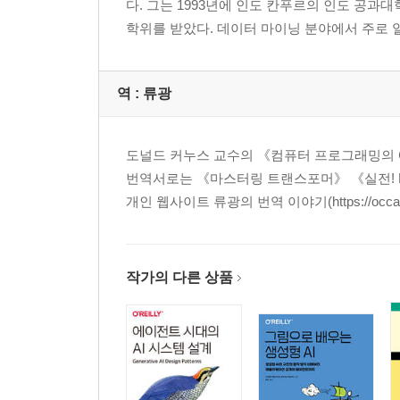
다. 그는 1993년에 인도 칸푸르의 인도 공과
1.6.3 제한 볼츠만 기계 55
학위를 받았다. 데이터 마이닝 분야에서 주로 일
1.6.4 순환 신경망 56
1.6.5 합성곱 신경망 59
1.6.6 위계적 특징 공학과 미리 훈련된 모형 61
역 :
류광
1.7 고급 주제 64
1.7.1 강화 학습 64
1.7.2 자료 저장과 계산의 분리 65
도널드 커누스 교수의 《컴퓨터 프로그래밍의 예
1.7.3 생성 대립 신경망(GAN) 66
번역서로는 《마스터링 트랜스포머》 《실전! RA
1.8 주요 벤치마크 두 가지 67
개인 웹사이트 류광의 번역 이야기(https://occamsr
1.8.1 필기 숫자들을 담은 MNIST 데이터베이스 67
1.8.2 ImageNet 데이터베이스 69
1.9 요약 70
작가의 다른 상품
1.10 문헌 정보 71
1.10.1 동영상 강의 73
1.10.2 소프트웨어 정보 74
연습문제 75