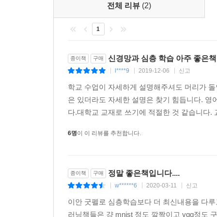
전체 리뷰
(2)
3.3.3 초기화 191
3.4 기울기 소실 및 폭발 문제 193
1
3.4.1 기하학으로 살펴본 기울기 비의 효과 194
3.4.2 활성화 함수의 선택을 이용한 부분적인 해법 1
3.4.3 뉴런의 죽음과 ‘뇌손상’ 198
신경망과 심층 학습 아주 좋은책
종이책
구매
3.5 경사 하강 전략들 199
l****9
2019-12-06
신고
|
|
|
3.5.1 학습 속도 감쇄 200
학교 수업이 자세하게 설명해주셔도 머리가 돌
3.5.2 운동량 기반 학습 201
은 있더라도 자세한 설명은 찾기 힘듭니다. 영
3.5.3 매개변수 고유 학습 속도 204
다.대학교 교재로 쓰기에 적절한 것 같습니다. 
3.5.4 절벽과 고차 불안정성 210
3.5.5 기울기 절단 211
6명
이 이 리뷰를 추천합니다.
3.5.6 2차 미분 212
3.5.7 폴리액 평균 224
3.5.8 극소점과 가짜 최소점 225
정말 좋은책입니다....
종이책
구매
3.6 배치 정규화 226
w******6
2020-03-11
신고
|
|
|
3.7 가속과 압축을 위한 실질적인 요령들 232
이안 굿펠로 심층학습보다 더 최신내용을 다루고
3.7.1 GPU 가속 232
러닝책들은 걍 mnist 정도 깔짝이고 vgg정