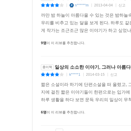
사람들로 인해 조금씩 나아지고 있다는 소박한 깨달
n******m
2013-04-04
신고
|
|
|
읽다보면 달이 차고 기우는 것과 같은 우리의 
까만 밤 하늘이 아름다울 수 있는 것은 밤하늘속
보듬어주는 작가의 너른 품, 그가 끝내 놓지 않는 
우리를 비추고 있는 달을 보게 된다. 하루도 같
게 작가는 조근조근 많은 이야기가 하고 싶었나
네가 미래에 어떤 그림을 그리게 될지는 아직 모
선하고 쓸모 있는 것이 될 거야. 그걸 믿고 앞으로
9명
이 이 리뷰를 추천합니다.
있는 것이 되기를 바란다._「하느님의 구두」에서
그렇게 해서 나는 이 겨울을 고양이 먹이를 주며 보
일상의 소소한 이야기, 그러나 아름다
종이책
접시에 사료를 부어놓을 때의 내 모습이 내 마음에 
k*****1
2014-03-15
신고
|
|
|
_「겨울나기」에서
짧은 소설이라 하기에 단편소설을 떠 올렸고, 그
지에 걸친 짧은 이야기들이 한편으로는 입가에 
“이 이야기들이 당신의 한순간에 달빛처럼 스며들
하루 생활을 하다 보면 문득 우리의 일상이 무척
아직 그리 깊지는 않은 밤, 문득 올려다본 서쪽 
6명
이 이 리뷰를 추천합니다.
싶어진다. ‘달 좀 봐.’ 작가 역시 꼭 그랬나보다.