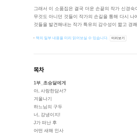
그래서 이 소품집은 결국 더운 손끝의 작가 신경숙이
무것도 아니던 것들이 작가의 손길을 통해 다시 나
것들을 발견해내는 작가 특유의 감수성이 짧고 경쾌
책의 일부 내용을 미리 읽어보실 수 있습니다.
미리보기
목차
1부_초승달에게
아, 사랑한담서?
겨울나기
하느님의 구두
너, 강냉이지!
J가 떠난 후
어떤 새해 인사