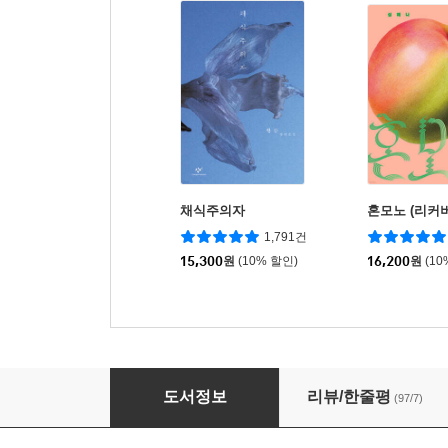
채식주의자
혼모노 (리커버
1,791건
15,300
원
(10% 할인)
16,200
원
(10
달에게 들려주고 싶은 이야기
도서정보
리뷰/한줄평
(97/7)