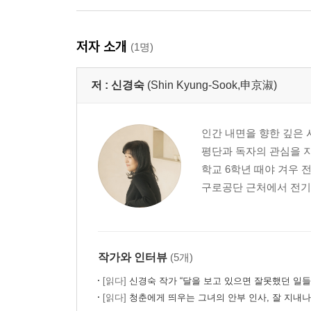
4부_그믐달에게
안~ 주면 가나봐라~ 그~ 칸다고 주나봐라~
저자 소개
(1명)
봄비 오시는 날
Q와 A
저 :
신경숙
(Shin Kyung-Sook,申京淑)
그를 위하여
바닷가 우체국에서
모과나무 지키기
인간 내면을 향한 깊은 
사랑스러운 할머니들
평단과 독자의 관심을 지
학교 6학년 때야 겨우 
작가의 말
구로공단 근처에서 전기회
작가와 인터뷰
(5개)
[읽다]
신경숙 작가 “달을 보고 있으면 잘못했던 일들
[읽다]
청춘에게 띄우는 그녀의 안부 인사, 잘 지내나요, 청춘? - 『어디선가 나를