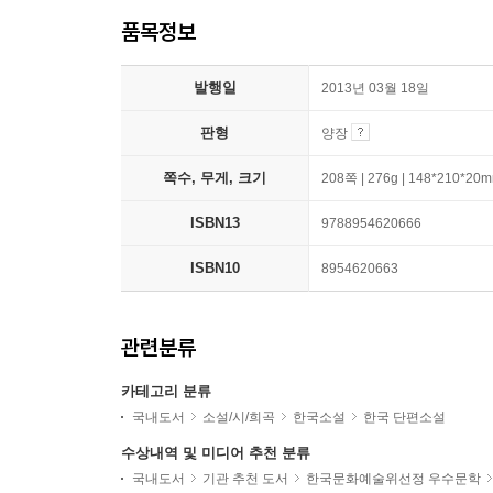
품목정보
발행일
2013년 03월 18일
판형
양장
쪽수, 무게, 크기
208쪽 | 276g | 148*210*20
ISBN13
9788954620666
ISBN10
8954620663
관련분류
카테고리 분류
국내도서
소설/시/희곡
한국소설
한국 단편소설
수상내역 및 미디어 추천 분류
국내도서
기관 추천 도서
한국문화예술위선정 우수문학