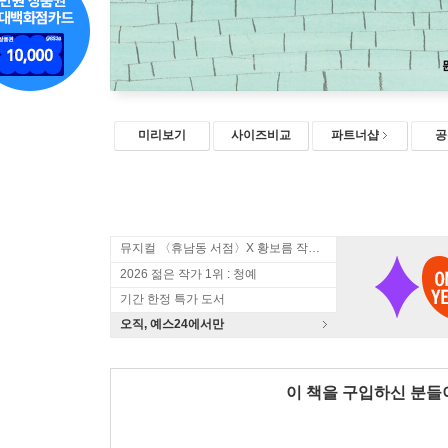
미리보기
사이즈비교
파트너샵
공
뮤지컬 〈휴남동 서점〉X 황보름 작가 북토크
2026 젊은 작가 1위 : 청예
기간 한정 특가 도서
오직, 예스24에서만
이 책을 구입하신 분