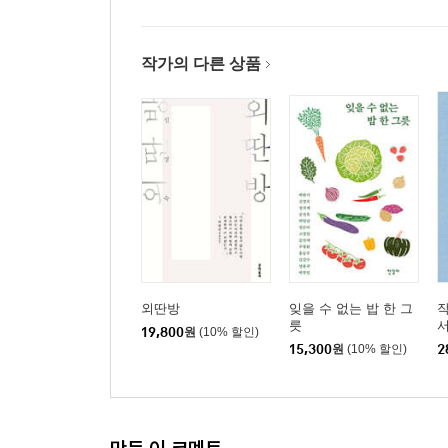
작가의 다른 상품
외딴방
잊을 수 없는 밥 한 그
작
릇
서
19,800
원
(10% 할인)
15,300
원
(10% 할인)
2