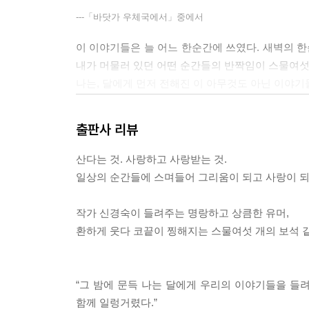
---「바닷가 우체국에서」중에서
이 이야기들은 늘 어느 한순간에 쓰였다. 새벽의 한
내가 머물러 있던 어떤 순간들의 반짝임이 스물여섯 번
나는, 달에게 먼저 전해진 이 아무것도 아닌 이야기
이력서를 고쳐 쓰다가, 나는 왜 이럴까 싶은 자책이
이 달빛처럼 스며들어 반짝여주었으면 좋겠다.
출판사 리뷰
--- 작가의 말 중에서
산다는 것. 사랑하고 사랑받는 것.
일상의 순간들에 스며들어 그리움이 되고 사랑이 
작가 신경숙이 들려주는 명랑하고 상큼한 유머,
환하게 웃다 코끝이 찡해지는 스물여섯 개의 보석 
“그 밤에 문득 나는 달에게 우리의 이야기들을 들
함께 일렁거렸다.”