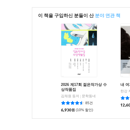
이 책을 구입하신 분들이 산
분야 연관 책
2026 제17회 젊은작가상 수
내 여
상작품집
한강 
김채원 등저
문학동네
|
85건
12,6
6,930
원
(10% 할인)