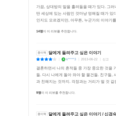
환하게 웃다 코끝이 찡해지는 스물여섯 개의 보석 
가끔, 상대방의 말을 흘려들을 때가 있다. 그
딴 세상에 있는 사람인 것마냥 멍해질 때가 있
“그 밤에 문득 나는 달에게 우리의 이야기들을 들
인지도 모르겠지만, 아무튼, 누군가의 이야기를 
함께 일렁거렸다.”
14명
이 이 리뷰를 추천합니다.
‘문득’이라 말했지만, 이 이야기들은 작가의 마음 한
있는 이야기’ ‘달이 듣고 고개를 끄덕거리는 이야기
경쾌하고 명랑한 작품집이 아닐까 싶다.
달에게 들려주고 싶은 이야기
종이책
k*****3
2013-06-22
신고
|
|
|
패러독스나 농담이 던져주는 명랑함의 소중한 영향
결혼하면서 나의 흔적들 중 가장 중요한 것을 
팽팽하게 긴장된 삶의 순간순간들을 밀어내며 앞으로 
들. 다시 나에게 돌아 와야 할 물건들. 친구들,
과 친해지는 것까지. 걱정과는 거리가 멀 것 같은
낮의 긴장을 풀고 밤의 고요 속에서 그 이야기에 
절망들이 달빛처럼 스며들어 있다. 가만 들여다보면 
9명
이 이 리뷰를 추천합니다.
평범하고 소소한 일상에서 아름다운 것들을 발견
올라가다 저도 모르게 하하 소리 내어 웃게 된다.
달에게 들려주고 싶은 이야기 / 신경
종이책