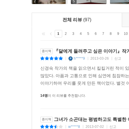
이 이야기는, 그러니까, 작가가 다른 어떤 지인도 
2
5
뜬금없는 안부인사가 지친 일상을 잠시 보듬듯, 그
전체 리뷰
(97)
이 이야기들은 늘 어느 한순간에 의해 쓰였다. 새벽
우리가 만났던 한순간들. 그러니까 내가 머물러 있던
1
2
3
4
5
6
7
8
9
10
달에게 먼저 전해진 이 아무것도 아닌 이야기들이
『달에게 들려주고 싶은 이야기』작가
종이책
이력서를 고쳐쓸 때, 나 혼자구나 생각되거나 뜻
h*****9
2013-03-26
신고
|
|
|
여기까지. 인가 싶은 체념이 당신의 한순간에 
신경숙 작가의 책을 읽으면서 킬킬거린 적이 있
좋겠다._‘작가의 말’에서
많았다. 아픔과 고통으로 인해 심연에 침잠하는
이야기하며 우리를 웃게 만든 책이었다. 별것 
더운 손끝의 작가 신경숙이 들려주는 당신의 이야기
다시 나에게로 돌아올 때, 그것은 또다른 의미가 된
14명
이 이 리뷰를 추천합니다.
어떤 일상도 새로운 감동이 될 수 있다. 당신의 한
산다는 것. 사랑하고 사랑받는 것.
일상의 순간들에 스며들어 그리움이 되고 사랑이 
그녀가 소곤대는 평범하고도 특별한 
종이책
작가 신경숙이 들려주는 명랑하고 상큼한 유머,
w*****8
2013-07-02
신고
|
|
|