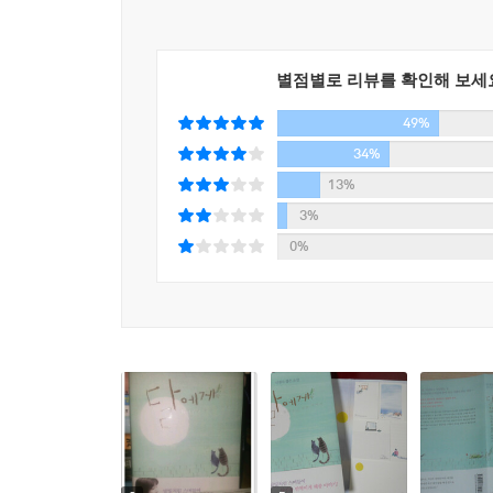
네가 미래에 어떤 그림을 그리게 될지는 아직 모
선하고 쓸모 있는 것이 될 거야. 그걸 믿고 앞으로
별점별로 리뷰를 확인해 보세
있는 것이 되기를 바란다._「하느님의 구두」에서
49%
그렇게 해서 나는 이 겨울을 고양이 먹이를 주며 보
34%
접시에 사료를 부어놓을 때의 내 모습이 내 마음
13%
해._「겨울나기」에서
3%
0%
“이 이야기들이 당신의 한순간에 달빛처럼 스며들어
아직 그리 깊지는 않은 밤, 문득 올려다본 서쪽 
싶어진다. ‘달 좀 봐.’ 작가 역시 꼭 그랬나보다.
갑자기 마주친 것들 중에 나 혼자 보기 아까우면 종
있다. 그날도 누군가에게 달 좀 봐봐, 하려다가 멈추