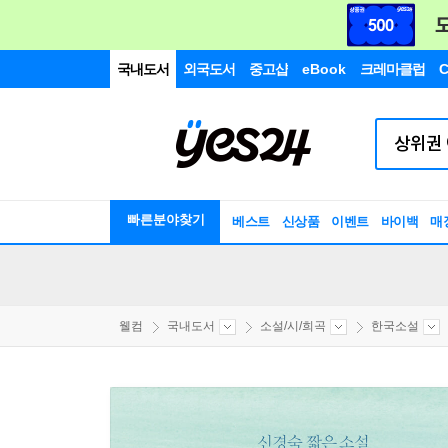
국내도서
외국도서
중고샵
eBook
크레마클럽
C
빠른분야찾기
베스트
신상품
이벤트
바이백
매
웰컴
국내도서
소설/시/희곡
한국소설