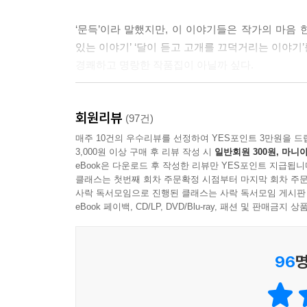
‘문득’이라 말했지만, 이 이야기들은 작가의 마음 한
있는 이야기’ ‘달이 듣고 고개를 끄덕거리는 이야기
경쾌하고 명랑한 작품집이 아닐까 싶다.
패러독스나 농담이 던져주는 명랑함의 소중한 영향
회원리뷰
팽팽하게 긴장된 삶의 순간순간들을 밀어내며 앞으로 
(97건)
매주 10건의 우수리뷰를 선정하여 YES포인트 3만원을 드
3,000원 이상 구매 후 리뷰 작성 시
일반회원 300원, 마니아
낮의 긴장을 풀고 밤의 고요 속에서 그 이야기에 
eBook은 다운로드 후 작성한 리뷰만 YES포인트 지급됩니
절망들이 달빛처럼 스며들어 있다. 가만 들여다보면 
클래스는 첫번째 회차 주문확정 시점부터 마지막 회차 주문
사락 독서모임으로 진행된 클래스는 사락 독서모임 게시판
평범하고 소소한 일상에서 아름다운 것들을 발견
eBook 페이백, CD/LP, DVD/Blu-ray, 패션 및 판매금
올라가다 저도 모르게 하하 소리 내어 웃게 된다.
사람들로 인해 조금씩 나아지고 있다는 소박한 깨달
96
명
읽다보면 달이 차고 기우는 것과 같은 우리의 
보듬어주는 작가의 너른 품, 그가 끝내 놓지 않는 