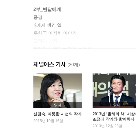
2부_반달에게
풍경
K에게 생긴 일
우체국 아저씨 이야기
고양이 남자
우리가 예쁘다는 말을 들을 때
코딱지 이야기
채널예스 기사
모르는 사람에게 쓰는 편지
(20개)
3부_보름달에게
노루는 무슨 노루
인생 수업
내가 아이였을 때도
읽다
읽다
Y가 담배를 왜 끊었는지 아는 사람?
신경숙, 따뜻한 시선의 작가
2013년 ‘올해의 책’ 시상
조정래 작가와 함께하다
상추 씨 뿌려야는디
2015년 10월 16일
2013년 12월 23일
에스프레소