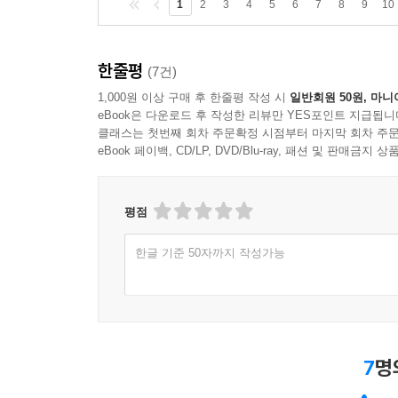
갑자기 마주친 것들 중에 나 혼자 보기 아까우면 종
1
2
3
4
5
6
7
8
9
10
있다. 그날도 누군가에게 달 좀 봐봐, 하려다가 멈추
한줄평
(7건)
이 이야기는, 그러니까, 작가가 다른 어떤 지인도 
뜬금없는 안부인사가 지친 일상을 잠시 보듬듯, 그
1,000원 이상 구매 후 한줄평 작성 시
일반회원 50원, 마니
eBook은 다운로드 후 작성한 리뷰만 YES포인트 지급됩니
클래스는 첫번째 회차 주문확정 시점부터 마지막 회차 주문
이 이야기들은 늘 어느 한순간에 의해 쓰였다. 새벽
eBook 페이백, CD/LP, DVD/Blu-ray, 패션 및 판매금
우리가 만났던 한순간들. 그러니까 내가 머물러 있던
달에게 먼저 전해진 이 아무것도 아닌 이야기들이
평점
이력서를 고쳐쓸 때, 나 혼자구나 생각되거나 뜻
여기까지? 인가 싶은 체념이 당신의 한순간에 
한글 기준 50자까지 작성가능
좋겠다._‘작가의 말’에서
더운 손끝의 작가 신경숙이 들려주는 당신의 이야기
다시 나에게로 돌아올 때, 그것은 또다른 의미가 된
어떤 일상도 새로운 감동이 될 수 있다. 당신의 한
7
명