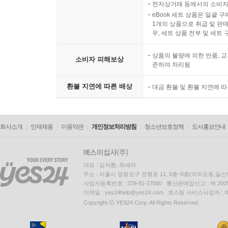
전자상거래 등에서의 소비자
eBook 세트 상품은 일괄 
1개의 상품으로 취급 및 판매
우, 세트 상품 전부 및 세트
상품의 불량에 의한 반품, 교
소비자 피해보상
준하여 처리됨
환불 지연에 따른 배상
대금 환불 및 환불 지연에 
회사소개
인재채용
이용약관
개인정보처리방침
청소년보호정책
도서홍보안내
대표 : 김석환, 최세라
주소 : 서울시 영등포구 은행로 11, 5층~6층(여의도동,일신
사업자등록번호 : 229-81-37000 통신판매업신고 : 제 200
이메일 : yes24help@yes24.com 호스팅 서비스사업자 :
Copyright ⓒ YES24 Corp. All Rights Reserved.