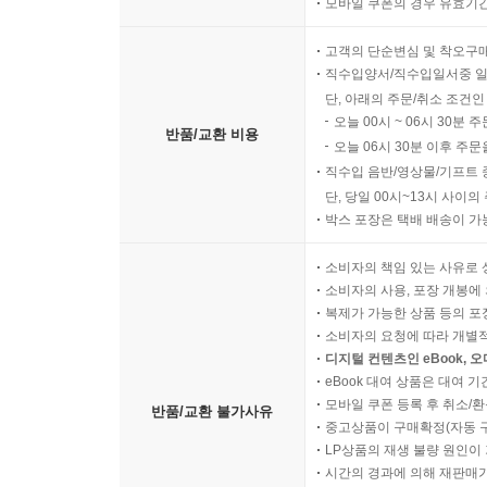
모바일 쿠폰의 경우 유효기간(
고객의 단순변심 및 착오구
직수입양서/직수입일서중 일
단, 아래의 주문/취소 조건인
오늘 00시 ~ 06시 30분 
반품/교환 비용
오늘 06시 30분 이후 주문
직수입 음반/영상물/기프트 
단, 당일 00시~13시 사이
박스 포장은 택배 배송이 가
소비자의 책임 있는 사유로 
소비자의 사용, 포장 개봉에 
복제가 가능한 상품 등의 포장을 
소비자의 요청에 따라 개별
디지털 컨텐츠인 eBook, 
eBook 대여 상품은 대여 기
모바일 쿠폰 등록 후 취소/환
반품/교환 불가사유
중고상품이 구매확정(자동 
LP상품의 재생 불량 원인이 기
시간의 경과에 의해 재판매가