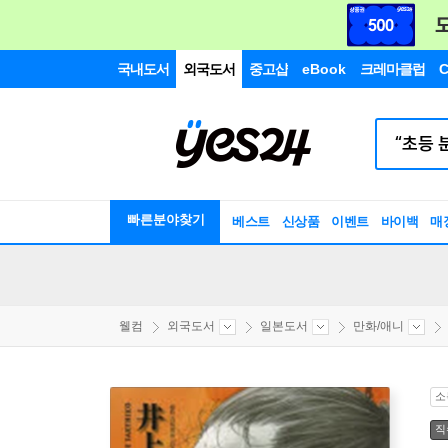
국내도서
외국도서
중고샵
eBook
크레마클럽
C
빠른분야찾기
베스트
신상품
이벤트
바이백
매
웰컴
외국도서
일본도서
만화/애니
소
직