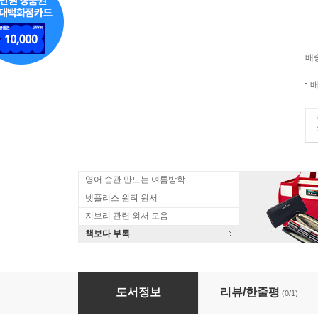
배
배
영어 습관 만드는 여름방학
넷플리스 원작 원서
지브리 관련 외서 모음
책보다 부록
バガボンド 35
도서정보
리뷰/한줄평
(0/1)