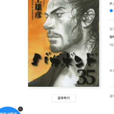
井
정
판
Y
추
결
공유하기