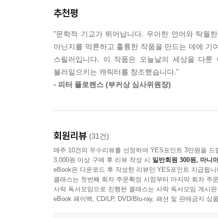
『증언들』로 부커상을 수상하였으며, 이는 2000년
추천평
"친애하는 독자들이여, 이 책은 지금껏 여러분이 내
"문학적 기교가 뛰어납니다. 우아한 언어와 탁월한
질문 덕이다! 또 다른 영감이 있다면 우리가 살고있는
아닌지를 막론하고 훌륭한 작품을 만드는 데에 기여
스릴러입니다. 이 작품은 오늘날의 세상을 다룬
애트우드의 팬이라면 거부할 수 없는 싸늘한 초대장.
불러일으키는 캐릭터를 창조했습니다."
- [피플]
- 피터 플로렌스 (부커상 심사위원장)
마거릿 애트우드의 권능이 완연히 눈 앞에 펼쳐진다.
- [LA 타임스]
회원리뷰
(31건)
빠르고 몰입감이 대단한 서사는 멜로드라마적인 만
매주 10건의 우수리뷰를 선정하여 YES포인트 3만원을 드
- [뉴욕 타임스]
3,000원 이상 구매 후 리뷰 작성 시
일반회원 300원, 마니아
eBook은 다운로드 후 작성한 리뷰만 YES포인트 지급됩니
『증언들』은 본편에 값하는 문학적 고전이다. 
클래스는 첫번째 회차 주문확정 시점부터 마지막 회차 주문
사락 독서모임으로 진행된 클래스는 사락 독서모임 게시판
애트우드의 능력 덕분이기도 하다.
eBook 페이백, CD/LP, DVD/Blu-ray, 패션 및 판매금
- [USA 투데이]