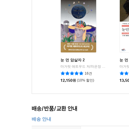
눈 먼 암살자 2
눈 먼
마거릿 애트우드 저/차은정 역
민음사
|
16건
12,150
원
(10% 할인)
13,5
배송/반품/교환 안내
배송 안내