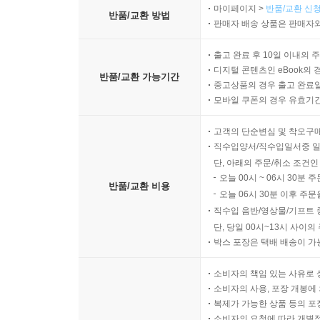
마이페이지 >
반품/교환 신청
반품/교환 방법
판매자 배송 상품은 판매자와
출고 완료 후 10일 이내의 
디지털 콘텐츠인 eBook의 
반품/교환 가능기간
중고상품의 경우 출고 완료일
모바일 쿠폰의 경우 유효기간(
고객의 단순변심 및 착오구
직수입양서/직수입일서중 일
단, 아래의 주문/취소 조건인
오늘 00시 ~ 06시 30분 
반품/교환 비용
오늘 06시 30분 이후 주문
직수입 음반/영상물/기프트 
단, 당일 00시~13시 사이
박스 포장은 택배 배송이 가
소비자의 책임 있는 사유로 
소비자의 사용, 포장 개봉에 
복제가 가능한 상품 등의 포장을 
소비자의 요청에 따라 개별