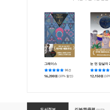
그레이스
눈 먼 암살자 
96건
16,200
원
(10% 할인)
12,150
원
(10
시녀 이야기 + 증언들 세트
도서정보
리뷰/한줄평
(31/72)