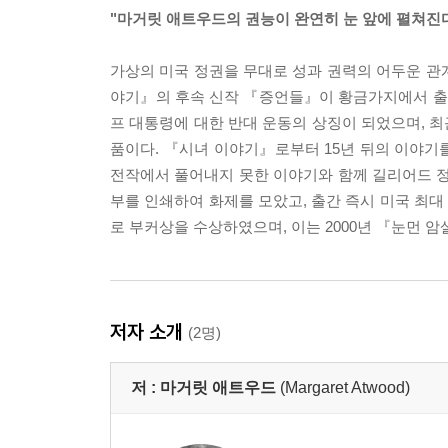
"마거릿 애트우드의 권능이 완연히 눈 앞에 펼쳐진다
가상의 미국 정권을 무대로 성과 권력의 어두운 관계
야기』의 후속 신작 『증언들』이 황금가지에서 출
프 대통령에 대한 반대 운동의 상징이 되었으며, 최
품이다. 『시녀 이야기』로부터 15년 뒤의 이야기
전작에서 풀어내지 못한 이야기와 함께 길리어드 정
부를 인쇄하여 화제를 모았고, 출간 즉시 미국 최대 서
로 부커상을 수상하였으며, 이는 2000년 『눈먼 암
저자 소개
(2명)
저 :
마거릿 애트우드
(Margaret Atwood)