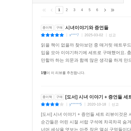
1
2
3
4
5
6
시녀이야기와 증언들
종이책
구매
x****7
2025-03-02
신고
|
|
|
읽을 책이 없을까 찾아보던 중 매거릿 애트우
입을 모아 이야기하기에 세트로 구매했어요. 
만할까 하는 의문과 함께 많은 생각을 하게 만
1명
이 이 리뷰를 추천합니다.
[도서] 시녀 이야기 + 증언들 세
종이책
구매
y******5
2020-10-18
신고
|
|
|
[도서] 시녀 이야기 + 증언들 세트 리뷰이것은
순간들은 어린 시절 서랍 구석에 차곡차곡 숨겨
너머 세상을 엿보는 아주 작은 열쇠 구멍들이다