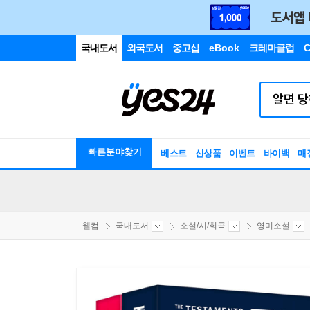
국내도서
외국도서
중고샵
eBook
크레마클럽
C
빠른분야찾기
베스트
신상품
이벤트
바이백
매
웰컴
국내도서
소설/시/희곡
영미소설