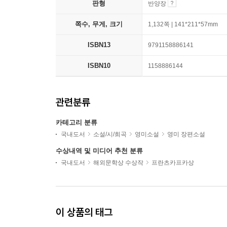
판형
반양장
쪽수, 무게, 크기
1,132쪽 | 141*211*57mm
ISBN13
9791158886141
ISBN10
1158886144
관련분류
카테고리 분류
국내도서
소설/시/희곡
영미소설
영미 장편소설
수상내역 및 미디어 추천 분류
국내도서
해외문학상 수상작
프란츠카프카상
이 상품의 태그