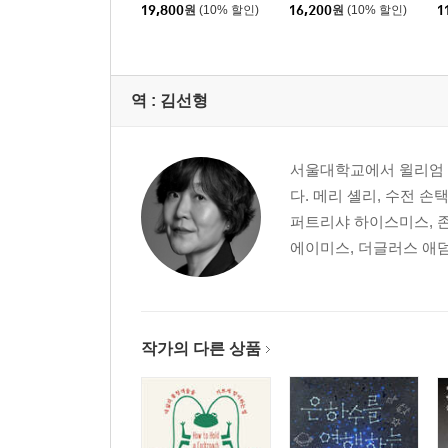
19,800
원
(10% 할인)
16,200
원
(10% 할인)
1
역 :
김선형
서울대학교에서 윌리엄 
다. 메리 셸리, 수전 손
퍼트리샤 하이스미스, 존
에이미스, 더글러스 애덤스
작가의 다른 상품