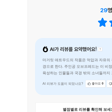
길리어드의 여성들이 그 어느 때보다도 매혹적이다
29
명
- [NPR]
시대의 불안을 끌어오는 창작에 마거릿 애트우드보다
- [엔터테인먼트 위클리]
강력하고 계시적이며 흥미진진하다.
AI가 리뷰를 요약했어요!
- [보스턴 글로브]
마거릿 애트우드의 작품은 억압과 자유의 부
경으로 한다. 주인공 오브프레드는 이 비
육성하는 인물들과 국경 밖의 소녀들까지 
AI 리뷰가 도움이 되었나요?
좋아요
0
별점별로 리뷰를 확인해 보세