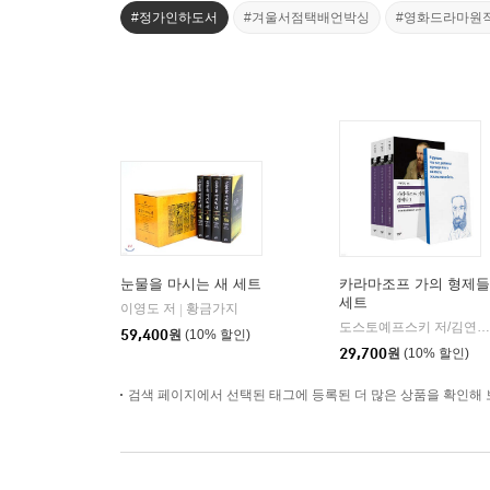
#정가인하도서
#겨울서점택배언박싱
#영화드라마원
눈물을 마시는 새 세트
카라마조프 가의 형제들
세트
이영도 저
황금가지
|
도스토예프스키 저/김연경 역
59,400
원
(10% 할인)
29,700
원
(10% 할인)
검색 페이지에서 선택된 태그에 등록된 더 많은 상품을 확인해 