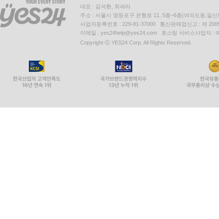
대표 : 김석환, 최세라
주소 : 서울시 영등포구 은행로 11, 5층~6층(여의도동,일신
사업자등록번호 : 229-81-37000 통신판매업신고 : 제 200
이메일 : yes24help@yes24.com 호스팅 서비스사업자 :
Copyright ⓒ YES24 Corp. All Rights Reserved.