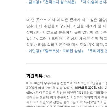
“난 너와 루나가 퀵스의 제안을 받고 서쪽으로 가려
- 김보영 (『천국보다 성스러운』 『저 이승의 선지
10대 소녀들로만 이루어져 있으며 그들과 대척점
“우리가 이야기를 나눈 건 맞아. 하지만 결정을 내
모두가 여성이다. 김보영 작가는 “그동안의 판타지
런 생각만으로도…… 내 마음이 환해져. 마치 갓 내
작품을 높이 평했다. 어두운 삶의 틀에서 벗어나기
일을 하고 싶다는 열망이 있어. 더 위대한 일을 말이야
더 먼 곳으로 가서 더 나은 존재가 되고 싶은 열
존재하지 않음을 짐작할 수 있다.
맞추어 제 취향을 바꾸거나, 자신을 데려가 줄 
“로가펠. 그녀가 일찍이 두 번이나 침입을 시도했지
살아간다. 바깥으로 분출하지 못한 열망이 결국 속
단 하루도 마음 편할 날 없이 ‘본리스머시’ 네 명
루나가 오른쪽으로 고개를 홱 돌려 보초를 보았다.
잃는다. 그러나 모험하는 여성의 세상은 이미 왔고
법이 없다. 마치 이 모든 위기를 각오했다는 듯이
“야수가 여자라는 건가요?”
억제나 타협, 회피 같은 단어 대신 모험, 우여곡절,
서로를 믿고 부족한 부분을 채워 가며 연대하는 장면
“맞아요.”
- 이민경 (『탈코르셋 : 도래한 상상』 『우리에겐
그가 장갑 낀 손으로 땋은 수염을 훑어 내리면서, 
구도 해낸 적 없는 일이기에, 우리가 도전하는 거야.
“긴 백발에 몸집이 거대한 여자랍니다.”
우린 할 수 있어!
“난테, 난테.” ---「2권」중에서
회원리뷰
(0건)
『본리스머시』 시리즈의 1권 『죽음을 거래하는 
소속감.
매주 10건의 우수리뷰를 선정하여 YES포인트 3만원을 드
살아가며 역경을 헤쳐 나가는 이야기가 펼쳐진다. 
여기 이 족장의 홀, 거대 주목나무와 높은 천장과 
3,000원 이상 구매 후 리뷰 작성 시
일반회원 300원, 마니아
받고 죽음을 거래한다. 까마귀 망토와 긴 머리카
eBook은 다운로드 후 작성한 리뷰만 YES포인트 지급됩니
항상 이방인으로 살아가는 삶의 무게……. 지금껏 나
사람들은 거의 없다. 마치 그들과 옷깃만 스쳐도 
클래스는 첫번째 회차 주문확정 시점부터 마지막 회차 주문
아들였다. 로스의 식솔들은 두려움과 슬픔을 접어 둔
사락 독서모임으로 진행된 클래스는 사락 독서모임 게시판
이들로 본리스머시 소녀들을 대한다. 그런 그녀들
었다. 흉년에도 불구하고, 슬픔에도 불구하고. ---
eBook 페이백, CD/LP, DVD/Blu-ray, 패션 및 판매금