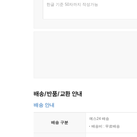
진입하는 프레이, 오비에, 주니퍼, 루나. 네 사람
“저기.”
한글 기준 50자까지 작성가능
안정감 속에서 프레이는 ‘돌아갈 곳이 있는 삶
로가펠. 그녀가 눈 덮인 키 큰 소나무 옆에서 구부
‘본리스머시’라는 소속만이 프레이 삶을 지탱했을 뿐,
하얀 금발이 고디 수녀의 베일처럼 나부꼈다.
이들을 찾아다니며 하루하루 일상을 연명해 갔던 것
---「2권」중에서
블루비 마을에서 달콤한 휴식을 취하고 있지만 그
모르는 까닭이다. 그 사이 프레이는 괴물에게 ‘로가
거대한 여자, 괴물 로가펠. 그는 어떠한 이유로 
어떻게 하면 괴물을 멈출 수 있는가. 프레이와 소녀
우정인 듯 사랑인 듯 프레이와 족장 로스의 관계가
대한 두려움은 애초부터 없었으므로 의연하고도 굳건
배송/반품/교환 안내
못했던 일. 자신만만하고 의기양양하게 목소리를 
괴물에게 다가간다. 이 세상 모든 소녀의 삶을 구하
배송 안내
있을까?
예스24 배송
배송 구분
배송비 : 무료배송
꽉 막힌 현실 세계를 벗어나고만 싶은 지금 여기의 
아주 새로운 판타지 페미니즘 소설!