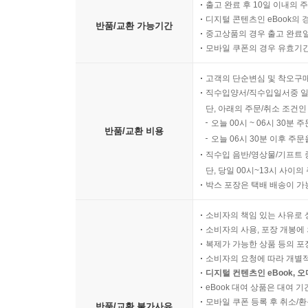
출고 완료 후 10일 이내의 
삶의 틀에서 벗어나기 위해 발버둥치는 소녀들이 
디지털 콘텐츠인 eBook의 
반품/교환 가능기간
있다.
중고상품의 경우 출고 완료일
모바일 쿠폰의 경우 유효기간(
상상의 세계를 자유롭게 날아다니며 현실 구석구석
고객의 단순변심 및 착오구
숨겨 둔 ‘본리스머시’ 소녀들의 진짜 모습을 마주
직수입양서/직수입일서중 일
작가가 “이제 여성에게 억제나 타협, 회피 같은 단
단, 아래의 주문/취소 조건인
작품을 추천하였듯 소녀들은 이미 곁에 와 있었는
오늘 00시 ~ 06시 30분 
반품/교환 비용
소녀들은 미래로 향하고 있다. 바로 지금, 나와 너의
오늘 06시 30분 이후 주문
직수입 음반/영상물/기프트 
단, 당일 00시~13시 사이
박스 포장은 택배 배송이 가
소비자의 책임 있는 사유로 
소비자의 사용, 포장 개봉에 
복제가 가능한 상품 등의 포장을 
소비자의 요청에 따라 개별
디지털 컨텐츠인 eBook, 
eBook 대여 상품은 대여 기
모바일 쿠폰 등록 후 취소/환
반품/교환 불가사유