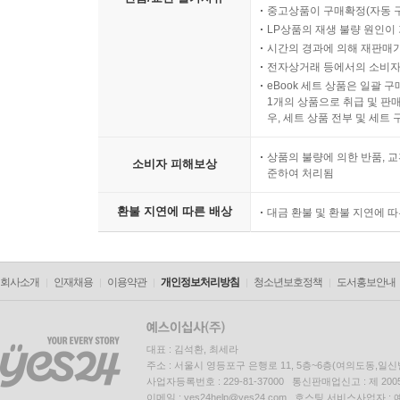
중고상품이 구매확정(자동 
LP상품의 재생 불량 원인이 기
시간의 경과에 의해 재판매가
전자상거래 등에서의 소비자
eBook 세트 상품은 일괄 
1개의 상품으로 취급 및 판매
우, 세트 상품 전부 및 세트
상품의 불량에 의한 반품, 교
소비자 피해보상
준하여 처리됨
환불 지연에 따른 배상
대금 환불 및 환불 지연에 
회사소개
인재채용
이용약관
개인정보처리방침
청소년보호정책
도서홍보안내
대표 : 김석환, 최세라
주소 : 서울시 영등포구 은행로 11, 5층~6층(여의도동,일신
사업자등록번호 : 229-81-37000 통신판매업신고 : 제 200
이메일 : yes24help@yes24.com 호스팅 서비스사업자 :