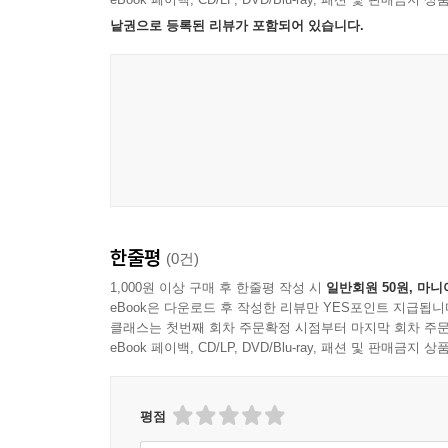
결심한 안타까운 사연들뿐이다.
낱권으로 등록된 리뷰가 포함되어 있습니다.
떠도는 동안 숱한 이들을 만났지만, 로스 같은 이는
이러한 상황 속에서 주인공 프레이의 바람은 갈수
다시 앉아 내 모든 이야기를 들려주었다. 시기부터 
스스로 선택하고, 결정하여 인생을 살아가고 싶
부터 퀵스 이야기까지. ---「2권」중에서
무차별적으로 사람들의 목숨을 앗아가는 괴물이 
속수무책으로 당한다는 것이다.
야수는 아직 오지 않았다. 그날 밤도. 다음 날 밤도.
여섯째 날 아침, 훈련 중 고개를 든 나는 주변에 서
이 소식에, 프레이는 괴물을 물리치는 일이야말로
곳에 한 시간을 넘게 머물렀다. 서슬춤. 오비에가 
사실을 깨닫는다. 어두침침한 지하세계에서 벗어나
땅을 울렸다. 나는 희열을 느꼈다. 날카롭게 심장을
무시무시한 괴물을 잡으러 나서게 되는데……! 
한줄평
상 보잘것없는 떠돌이가 아니었다. 이 세상에 동료들
(0건)
발버둥치는 소녀의 이야기가 신비한 분위기 속에서 
홀에 유대감을 느꼈다. ---「2권」중에서
1,000원 이상 구매 후 한줄평 작성 시
일반회원 50원, 마니
eBook은 다운로드 후 작성한 리뷰만 YES포인트 지급됩니
나는 여자이고, 방랑자이고, 전사이다.
클래스는 첫번째 회차 주문확정 시점부터 마지막 회차 주문
우리는 함께 휘청거리며 안개를 뚫고 각자 자리로 돌
eBook 페이백, CD/LP, DVD/Blu-ray, 패션 및 판매금
내 이야기는 아직 끝나지 않았다.
“야수는 우리를 보고 있을 것이다.”
로스가 속삭였다.
『본리스머시』 시리즈의 2권 『복수를 맹세하는 소
“준비하라, 모두.”
평점
마주하여 피 튀기는 치열한 혈전을 벌이기까지의 과
바람이 다시 거세졌다. 오비에가 칼을 들어 가리켰다