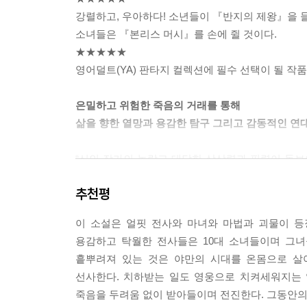
것이다.
강렬하고, 우아하다! 소년들이 『반지의 제왕』을 
나는 기억되는 삶을 살 것이다. ---「1권」중에서
소녀들은 『본리스 머시』를 손에 쥘 것이다.
★★★★★
나는 갈림길 나무에 목매달린 소녀와 시스 가시밭에 
영어덜트(YA) 판타지 컬렉션에 필수 선택이 될 작품
족에 대해 알고 싶었다. 그들도 사랑을 알았을까. 
모험을 꿈꾸었을까. 산 너머 바다 건너 저편에 있는
은밀하고 위험한 죽음의 거래를 통해
우리는 모두 꿈이 있다. 우리 모두. 군힐드, 죽은 소
삶을 향한 열망과 용감한 탐구 그리고 감동적인 연
나는 뭔가 놓치고 있음이 분명했다. 중요한 뭔가를.
“신인 작가의 놀랍고 대담한 상상력과 필력이 돋보
날 일이 아니었다. 바다의 마법. 늪의 마법. 먹구
에이프릴 제너비브 투콜크의 『본리스머시』 시리즈
이 임무에 어둠과 빛이 얽혀 있다고 했다. 어쩌면 
추천평
때문에 꿈도, 하고 싶은 일도, 할 수 있는 일도 
을 들이민 셈이었다. ---「1권」중에서
상상의 세계에만 머물지 않음을 알기에 더욱 씁쓸한
이 소설은 얼핏 전사와 마녀와 마법과 괴물이 등
방점을 찍고 이야기를 시작하지 않았을까? 왜 우
“이제 우리 모두 손에 피를 묻힌 채 로스 족장의 홀
용감하고 탁월한 전사들은 10대 소녀들이며 그녀
펼쳐지는 세상이란 그렇다면 대체 누구의 것인지. 
내가 말했다.
흩뿌려져 있는 것은 야만의 시대를 온몸으로 살
품어 봤을 법한 이 질문들에 작가는 아주 멋지고 용
“그게 뭐가 중요해”
선사한다. 치하받는 일도 영웅으로 치켜세워지는 
트리그브가 말을 멈췄다.
죽음을 두려움 없이 받아들이며 전진한다. 그동안의 
간단한 내용만 들으면 전형적인 판타지 모험 소설로