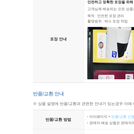
안전하고 정확한 포장을 위해 
고객님께 배송되는 모든 상품을
어느 날 운명처럼 ‘본리스머시’의 길을 걷게 된 네
목적 : 안전한 포장 관리
촬영범위 : 박스 포장 작업
다르며 궁극적으로 꿈꾸는 삶의 모습 또한 같지 않
한다. 주니퍼는 멤버 중 가장 어리고 몸집도 제일
때문일 거라고, 프레이는 주니퍼를 보며 생각하곤 
포장 안내
자신의 이야기를 꺼내지 않는다. 이들을 아우르며 조
그러나 사실 프레이 자신도 하루에도 십수 번 마
어떠했을까. 나는 불행을 타고난 것이었을까. 그
마음은 비단 한 사람만의 것이 아닐 테다. 오비에,
이토록 개성 강하고 자의식 분명한 네 소녀의 의견
공감을 이끈다. 광활한 배경과 환상적인 분위기 
반품/교환 안내
있다.
※ 상품 설명에 반품/교환과 관련한 안내가 있는경우 아래 
『본리스머시』 시리즈가 그동안 보아온 전형적인 
마이페이지 >
반품/교환 신청
반품/교환 방법
판매자 배송 상품은 판매자와
이루어져 있으며 그들과 맞서게 되거나 혹은 그들
작가는 “그동안의 판타지 소설에서 지워져 있던 세계