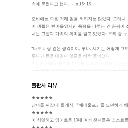
속에 묻혔다고 했다. --- p.15~16
오비에는 죽음 거래 일을 꺼리지는 않았다. 그러나 
이 생활은 받아들였지만 죽음을 다루는 건 끔찍이 싫
녀는 고향과 가족의 의미를 알고 있었다. 우리 중 누구도
“나도 너랑 같은 생각이야, 루나. 시기는 어떻게 그
루나가 몸을 내밀어 얼굴을 바싹 들이댔다.
“너, 여관에서 블루비 야수를 잡으러 가자던 말, 진
나는 말을 하려다가 다시 입을 다물었다. 나는 과연
내 팔꿈치에 작은 손가락이 닿는 게 느껴졌다. 주니
출판사 리뷰
“사람들이 고통 속에서 우리를 필요로 하고 있어. 우
★★★★★
나는 위대한 일에 도전할 것이고, 그 길을 끝까지 가
남녀를 뒤집다! 클래식 『베어울프』를 모던하게 해
명예. 그것을 느껴 보고 싶었다. 맛보고 싶었다. 하
★★★★★
을 부리에 문 바다 마녀의 까마귀처럼 울어 대는 것만
이 치열하고 명예로운 10대 여성 전사들은 스스로를
나 그것은 빛을 향한 한 걸음이 되리라. 나는 마녀
★★★★★