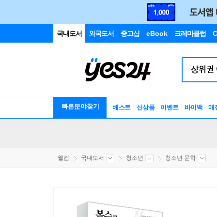
국내도서
외국도서
중고샵
eBook
크레마클럽
C
빠른분야찾기
베스트
신상품
이벤트
바이백
매
웰컴
국내도서
청소년
청소년 문학