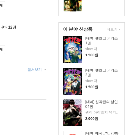
매
나바 12권
이 분야 신상품
더보기
[대여] 렛츠고 괴기조
1권
view 저
매
1,500
원
펼쳐보기
[대여] 렛츠고 괴기조
2권
view 저
1,500
원
[대여] 십각관의 살인
04권
원작 아야츠지 유키토/ 만화 키요하라 히로 저
2,000
원
[대여] 예지EYE 78화