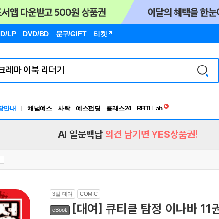
D/LP
DVD/BD
문구
/GIFT
티켓
독서유형검사
RBTI Lab
장안내
채널예스
사락
예스펀딩
클래스24
독서유형검사
AI 일문백답
의견 남기면 YES상품권!
3일 대여
COMIC
[대여] 큐티클 탐정 이나바 11
eBook