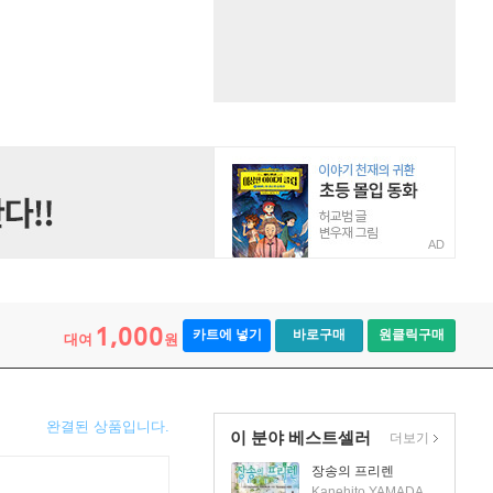
AD
1,000
카트에 넣기
바로구매
원클릭구매
대여
원
완결된 상품입니다.
이 분야 베스트셀러
더보기
장송의 프리렌
Kanehito YAMADA, Tsukasa ABE 저