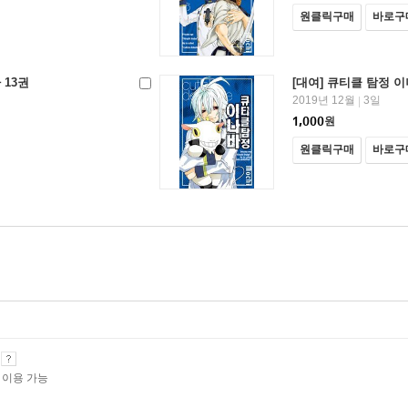
원클릭구매
바로구
 13권
[대여] 큐티클 탐정 이
2019년 12월
3일
|
1,000
원
원클릭구매
바로구
기
 이용 가능