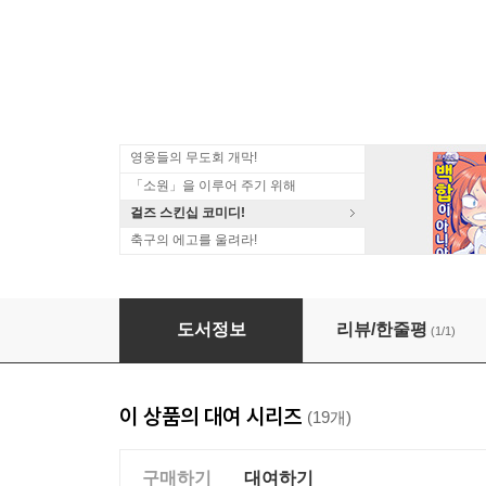
영웅들의 무도회 개막!
「소원」을 이루어 주기 위해
걸즈 스킨십 코미디!
축구의 에고를 울려라!
[대여] 큐티클 탐정 이나바 11권
도서정보
리뷰/한줄평
(1/1)
이 상품의 대여 시리즈
(19개)
구매하기
대여하기