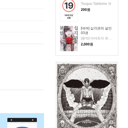
Tsuguo Takitomo 저
200
원
[대여] 십각관의 살인
03권
[원작] 아야츠지 유키토 [만화] 키요하라 히로 저
2,000
원