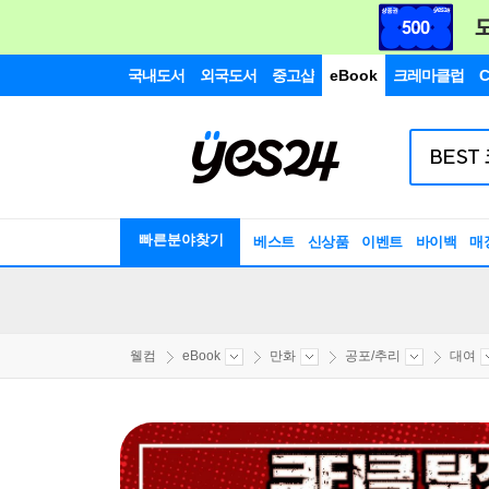
국내도서
외국도서
중고샵
eBook
크레마클럽
C
빠른분야찾기
베스트
신상품
이벤트
바이백
매
웰컴
eBook
만화
공포/추리
대여