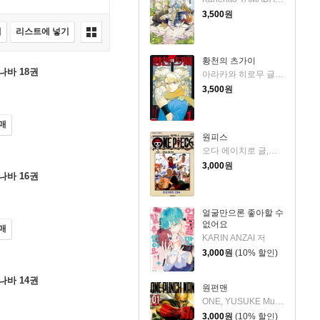
3,500
원
매
리스트에 넣기
황천의 츠가이
나바 18권
아라카와 히로무 글그림
3,500
원
매
원피스
오다 에이치로 글,그림
3,000
원
나바 16권
얼굴만으론 좋아할 수
없어요
매
KARIN ANZAI 저
3,000
원
(10% 할인)
나바 14권
원펀맨
ONE, YUSUKE Murata 저
3,000
원
(10% 할인)