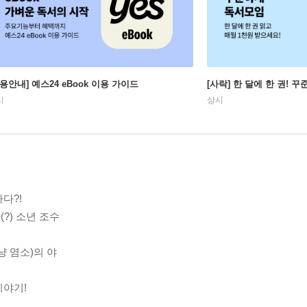
이용안내] 예스24 eBook 이용 가이드
[사락] 한 달에 한 권! 
시
상시
다?!
?) 소년 조수
냥 염소)의 야
이야기!