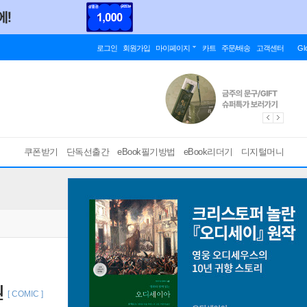
로그인
회원가입
마이페이지
카트
주문/배송
고객센터
Gl
쿠폰받기
단독선출간
eBook필기방법
eBook리더기
디지털머니
권
[ COMIC ]