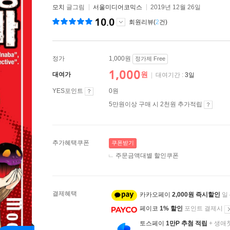
모치
글그림
서울미디어코믹스
2019년 12월 26일
10.0
회원리뷰(
2
건)
정가
1,000원
정가제 Free
1,000
원
대여가
|
대여기간 :
3일
YES포인트
0원
5만원이상 구매 시 2천원 추가적립
추가혜택쿠폰
쿠폰받기
주문금액대별 할인쿠폰
결제혜택
카카오페이
2,000원 즉시할인
일
페이코
1% 할인
포인트 결제시
토스페이
1만P 추첨 적립
+ 생애