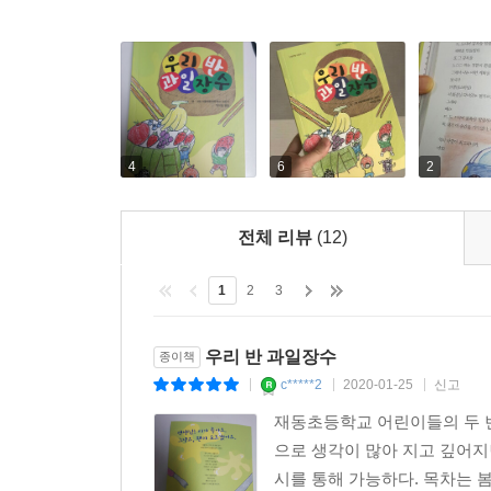
4
6
2
전체 리뷰
(12)
1
2
3
우리 반 과일장수
종이책
c*****2
2020-01-25
신고
|
|
|
재동초등학교 어린이들의 두 번
으로 생각이 많아 지고 깊어지
시를 통해 가능하다. 목차는 봄