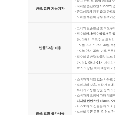
출고 완료 후 10일 이내의 
디지털 콘텐츠인 eBook의 
반품/교환 가능기간
중고상품의 경우 출고 완료일
모바일 쿠폰의 경우 유효기간(
고객의 단순변심 및 착오구
직수입양서/직수입일서중 일
단, 아래의 주문/취소 조건인
오늘 00시 ~ 06시 30분 
반품/교환 비용
오늘 06시 30분 이후 주문
직수입 음반/영상물/기프트 
단, 당일 00시~13시 사이
박스 포장은 택배 배송이 가
소비자의 책임 있는 사유로 
소비자의 사용, 포장 개봉에 
복제가 가능한 상품 등의 포장을 
소비자의 요청에 따라 개별
디지털 컨텐츠인 eBook, 
eBook 대여 상품은 대여 기
모바일 쿠폰 등록 후 취소/환
반품/교환 불가사유