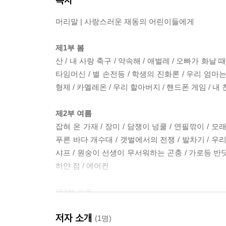
머리말 | 사랑스러운 재동의 어린이들에게
제1부 봄
산 / 내 사랑 축구 / 약속해 / 애벌레 / 오빠가 화날 때 
타임머신 / 별 손전등 / 학생의 진화론 / 우리 엄마는 
형제 / 카멜레온 / 우리 할아버지 / 핸드폰 게임 / 내 
제2부 여름
잡혀 온 가재 / 장미 / 담쟁이 넝쿨 / 연필깎이 / 모래
푸른 바다 개수대 / 갯벌에서의 전쟁 / 발차기 / 우리 반
샤프 / 원숭이 선생이 무서워하는 곤충 / 가로등 반딧불 
하얀 점 / 에어컨
제3부 가을
자석 / 곤충 잡는 날 / 빗방울 / 호박 놀이터 / 점심시간 
저자 소개
박물관 / 태풍 / 사탕 / 별나라 어딘가 야구 / 핸드폰 /
(1명)