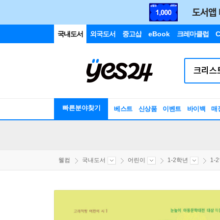
국내도서
외국도서
중고샵
eBook
크레마클럽
C
빠른분야찾기
베스트
신상품
이벤트
바이백
매
웰컴
국내도서
어린이
1-2학년
1-