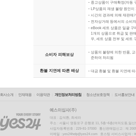
중고상품이 구매확정(자동 
LP상품의 재생 불량 원인이 기
시간의 경과에 의해 재판매가
전자상거래 등에서의 소비자
eBook 세트 상품은 일괄 
1개의 상품으로 취급 및 판매
우, 세트 상품 전부 및 세트
상품의 불량에 의한 반품, 교
소비자 피해보상
준하여 처리됨
환불 지연에 따른 배상
대금 환불 및 환불 지연에 
회사소개
인재채용
이용약관
개인정보처리방침
청소년보호정책
도서홍보안내
대표 : 김석환, 최세라
주소 : 서울시 영등포구 은행로 11, 5층~6층(여의도동,일신
사업자등록번호 : 229-81-37000 통신판매업신고 : 제 200
이메일 : yes24help@yes24.com 호스팅 서비스사업자 :