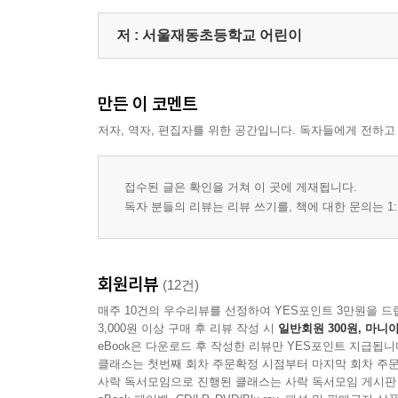
12살의 별 / 돋보기 / 드라마 / 지우개 / 아빠 코털 /
저 :
서울재동초등학교 어린이
제4부 겨울
소방차 / 스포이드 / 세균들의 전쟁 / 수박 / 지우개 / 
만든 이 코멘트
편 / 도라지 / 아빠의 인성 / 용 / 내 지구 멸망 / 보
나만 / 죽었나? / 재서의 사탕 막대기 / 한 시간 후면 
저자, 역자, 편집자를 위한 공간입니다. 독자들에게 전하고
해설
접수된 글은 확인을 거쳐 이 곳에 게재됩니다.
독자 분들의 리뷰는 리뷰 쓰기를, 책에 대한 문의는 1:
회원리뷰
(12건)
매주 10건의 우수리뷰를 선정하여 YES포인트 3만원을 드
3,000원 이상 구매 후 리뷰 작성 시
일반회원 300원, 마니아
eBook은 다운로드 후 작성한 리뷰만 YES포인트 지급됩니
클래스는 첫번째 회차 주문확정 시점부터 마지막 회차 주문
사락 독서모임으로 진행된 클래스는 사락 독서모임 게시판