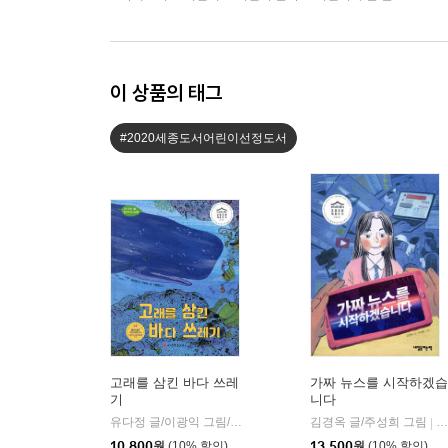
이 상품의 태그
#2020세종도서어린이선정도서
고래를 삼킨 바다 쓰레
가짜 뉴스를 시작하겠습
기
니다
유다정 글/이광익 그림/이종명 감수
와이즈만북스(와이즈만 BOO
김경옥 글/주성희 그림
내
|
|
10,800
원
(10% 할인)
13,500
원
(10% 할인)