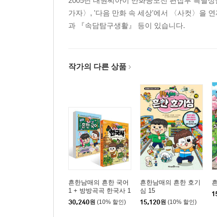
2005년 대원씨아이 만화공모전 편집부 특별상
가자〉, '다음 만화 속 세상'에서 〈사컷〉을
과 『속담탐구생활』 등이 있습니다.
작가의 다른 상품
흔한남매의 흔한 국어
흔한남매의 흔한 호기
흔
1 + 방방곡곡 한국사 1
심 15
1
세트
30,240
원
(10% 할인)
15,120
원
(10% 할인)