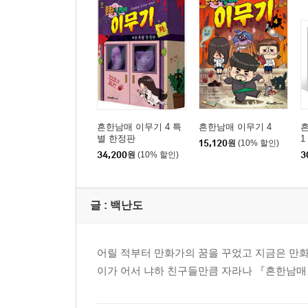
흔한남매 이무기 4 특
흔한남매 이무기 4
별 한정판
1
15,120
원
(10% 할인)
34,200
원
(10% 할인)
3
글 :
백난도
어릴 적부터 만화가의 꿈을 꾸었고 지금은 만화
이가 어서 냐하 친구들만큼 자라나 『흔한남매