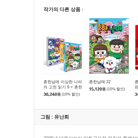
작가의 다른 상품
흔한남매 이상한 나라
흔한남매 22
흔
의 고전 읽기 9 + 흔한
판
15,120
원
(10% 할인)
남매 22 세트
30,240
원
(10% 할인)
3
그림 :
유난희