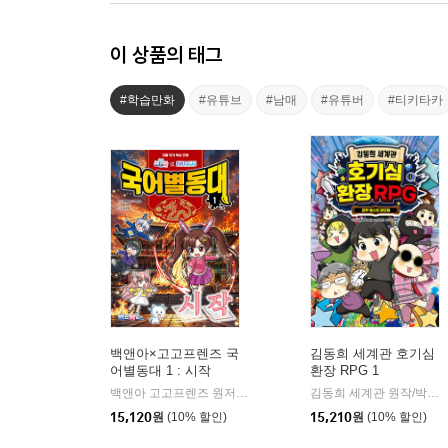
이 상품의 태그
#학습만화
#유튜브
#남매
#유튜버
#티키타카
백앤아×고고프렌즈 국
김동희 세계관 호기심
어별동대 1 : 시작
환장 RPG 1
백앤아 고고프렌즈 원저/한바리 글/정수영 그림/김선 감수
백앤
김동희 세계관 원작/박종은 글/이정태 그림
|
15,120
원
(10% 할인)
15,210
원
(10% 할인)