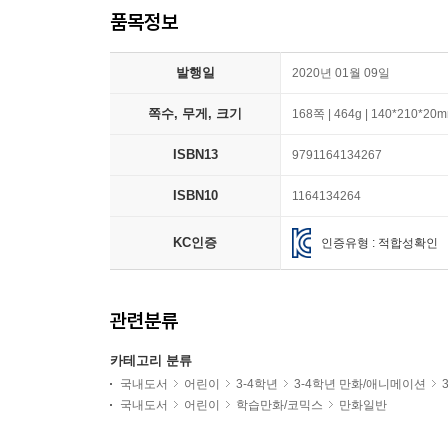
품목정보
발행일
2020년 01월 09일
쪽수, 무게, 크기
168쪽 | 464g | 140*210*20
ISBN13
9791164134267
ISBN10
1164134264
KC인증
인증유형 : 적합성확인
관련분류
카테고리 분류
국내도서
어린이
3-4학년
3-4학년 만화/애니메이션
국내도서
어린이
학습만화/코믹스
만화일반