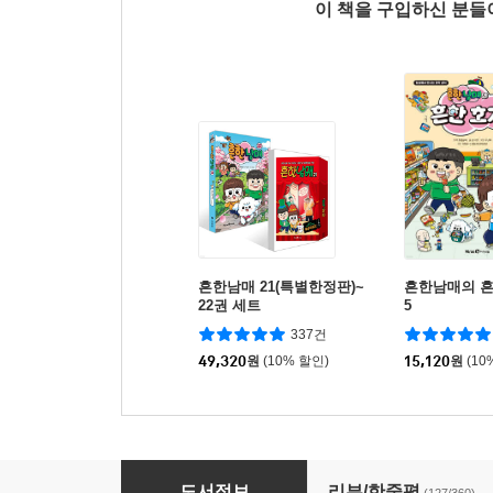
이 책을 구입하신 분
흔한남매 21(특별한정판)~
흔한남매의 흔
22권 세트
5
337건
49,320
원
(10% 할인)
15,120
원
(10
흔한남매 3
도서정보
리뷰/한줄평