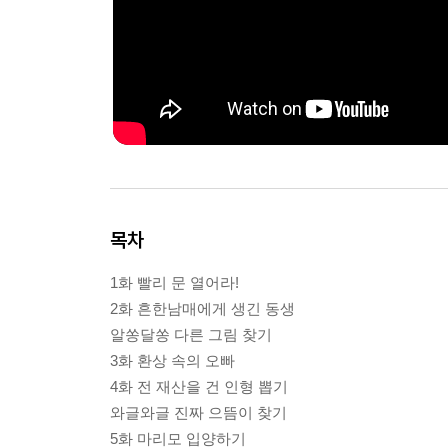
목차
1화 빨리 문 열어라!
2화 흔한남매에게 생긴 동생
알쏭달쏭 다른 그림 찾기
3화 환상 속의 오빠
4화 전 재산을 건 인형 뽑기
와글와글 진짜 으뜸이 찾기
5화 마리모 입양하기