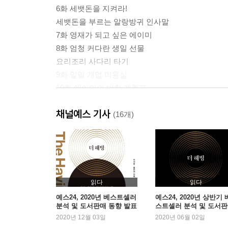
6화 세뱃돈을 지켜라!
세뱃돈을 부르는 알랑방귀 인사말
7화 영재가 되고 싶은 에이미
8화 엄청 커다란 생일 선물
요리조리 사다리 타기
9화 일일 개업 미용실
10화 에이미의 방학 계획표
우당탕탕 홈 비디오
채널예스 기사
11화 스피그의 탄생
(16개)
12화 장난감들의 비밀회의
완전 소중! 나만의 장난감 만들기
읽다
읽다
예스24, 2020년 베스트셀러
예스24, 2020년 상반기 
분석 및 도서판매 동향 발표
스트셀러 분석 및 도서
동향 발표
2020년 12월 03일
2020년 06월 02일