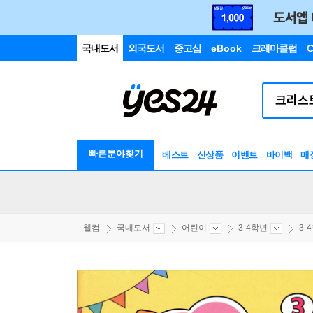
국내도서
외국도서
중고샵
eBook
크레마클럽
C
빠른분야찾기
베스트
신상품
이벤트
바이백
매
웰컴
국내도서
어린이
3-4학년
3-